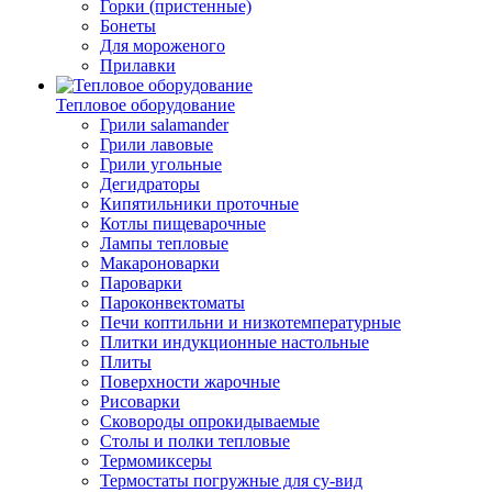
Горки (пристенные)
Бонеты
Для мороженого
Прилавки
Тепловое оборудование
Грили salamander
Грили лавовые
Грили угольные
Дегидраторы
Кипятильники проточные
Котлы пищеварочные
Лампы тепловые
Макароноварки
Пароварки
Пароконвектоматы
Печи коптильни и низкотемпературные
Плитки индукционные настольные
Плиты
Поверхности жарочные
Рисоварки
Сковороды опрокидываемые
Столы и полки тепловые
Термомиксеры
Термостаты погружные для су-вид