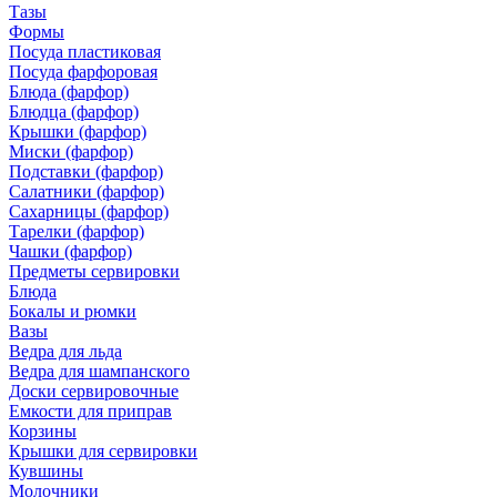
Тазы
Формы
Посуда пластиковая
Посуда фарфоровая
Блюда (фарфор)
Блюдца (фарфор)
Крышки (фарфор)
Миски (фарфор)
Подставки (фарфор)
Салатники (фарфор)
Сахарницы (фарфор)
Тарелки (фарфор)
Чашки (фарфор)
Предметы сервировки
Блюда
Бокалы и рюмки
Вазы
Ведра для льда
Ведра для шампанского
Доски сервировочные
Емкости для приправ
Корзины
Крышки для сервировки
Кувшины
Молочники