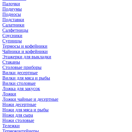
Палочки
Подиумы
Подносы
Подставки
Салатники
Салфетницы
Соусники
Супницы
Термосы и кофейники
Чайники и кофейники
Этажерки для выкладки
Стаканы
Столовые приборы
Вилки десертные
Вилки для мяса и рыбы
Вилки столовые
Ложка для закусок
Ложки
Ложки чайные и десертные
Ножи десертные
Ножи для мяса и рыбы
Ножи для сыра
Ножи столовые
Тележки
Термоконтейнеры