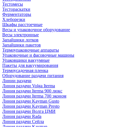
Тестомесы
Тестораскатки
Ферментаторы
Хлеборезки
Шкафы расстоечные
Весы и упаковочное оборудование
Весы электронные
Запайщики лотков
Запайщики пакетов
Термоупаковочные аппараты
Упаковочные и фасовочные машины
Упаковщики вакуумные
Пакеты для вакуумирования
Термоусадочная пленка
Оборудование раздачи питания
Линии раздачи
Линия раздачи Volga Iterma
Линия раздачи Iterma 900 люкс
Линия раздачи Iterma 700 эконом
Линия раздачи Kayman Gusto
Линия раздачи Kayman Presto
Линия раздачи Волга ЦМИ
Линия раздачи Rada
Линия раздачи Сейла
Линия раздачи Kayman