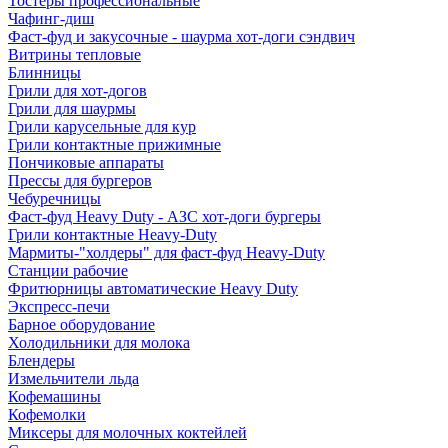
Тостеры профессиональные
Чафинг-диш
Фаст-фуд и закусочные - шаурма хот-доги сэндвич
Витрины тепловые
Блинницы
Грили для хот-догов
Грили для шаурмы
Грили карусельные для кур
Грили контактные прижимные
Пончиковые аппараты
Прессы для бургеров
Чебуречницы
Фаст-фуд Heavy Duty - АЗС хот-доги бургеры
Грили контактные Heavy-Duty
Мармиты-"холдеры" для фаст-фуд Heavy-Duty
Станции рабочие
Фритюрницы автоматические Heavy Duty
Экспресс-печи
Барное оборудование
Холодильники для молока
Блендеры
Измельчители льда
Кофемашины
Кофемолки
Миксеры для молочных коктейлей