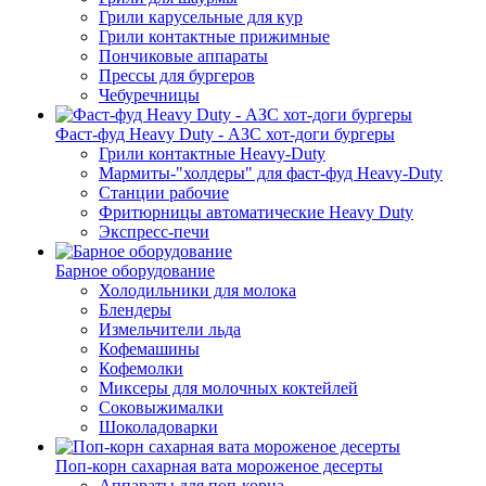
Грили карусельные для кур
Грили контактные прижимные
Пончиковые аппараты
Прессы для бургеров
Чебуречницы
Фаст-фуд Heavy Duty - АЗС хот-доги бургеры
Грили контактные Heavy-Duty
Мармиты-"холдеры" для фаст-фуд Heavy-Duty
Станции рабочие
Фритюрницы автоматические Heavy Duty
Экспресс-печи
Барное оборудование
Холодильники для молока
Блендеры
Измельчители льда
Кофемашины
Кофемолки
Миксеры для молочных коктейлей
Соковыжималки
Шоколадоварки
Поп-корн сахарная вата мороженое десерты
Аппараты для поп-корна