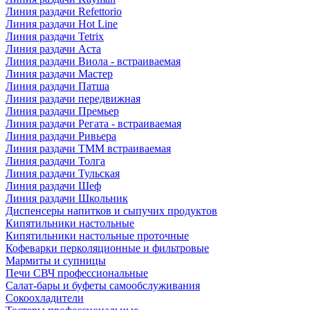
Линия раздачи Refettorio
Линия раздачи Hot Line
Линия раздачи Tetrix
Линия раздачи Аста
Линия раздачи Виола - встраиваемая
Линия раздачи Мастер
Линия раздачи Патша
Линия раздачи передвижная
Линия раздачи Премьер
Линия раздачи Регата - встраиваемая
Линия раздачи Ривьера
Линия раздачи ТММ встраиваемая
Линия раздачи Толга
Линия раздачи Тульская
Линия раздачи Шеф
Линия раздачи Школьник
Диспенсеры напитков и сыпучих продуктов
Кипятильники настольные
Кипятильники настольные проточные
Кофеварки перколяционные и фильтровые
Мармиты и супницы
Печи СВЧ профессиональные
Салат-бары и буфеты самообслуживания
Сокоохладители