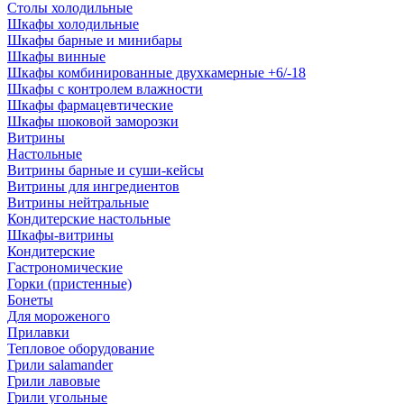
Столы холодильные
Шкафы холодильные
Шкафы барные и минибары
Шкафы винные
Шкафы комбинированные двухкамерные +6/-18
Шкафы с контролем влажности
Шкафы фармацевтические
Шкафы шоковой заморозки
Витрины
Настольные
Витрины барные и суши-кейсы
Витрины для ингредиентов
Витрины нейтральные
Кондитерские настольные
Шкафы-витрины
Кондитерские
Гастрономические
Горки (пристенные)
Бонеты
Для мороженого
Прилавки
Тепловое оборудование
Грили salamander
Грили лавовые
Грили угольные