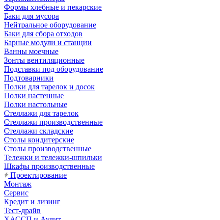
Формы хлебные и пекарские
Баки для мусора
Нейтральное оборудование
Баки для сбора отходов
Барные модули и станции
Ванны моечные
Зонты вентиляционные
Подставки под оборудование
Подтоварники
Полки для тарелок и досок
Полки настенные
Полки настольные
Стеллажи для тарелок
Стеллажи производственные
Стеллажи складские
Столы кондитерские
Столы производственные
Тележки и тележки-шпильки
Шкафы производственные
Проектирование
Монтаж
Сервис
Кредит и лизинг
Тест-драйв
ХАССП и Аудит