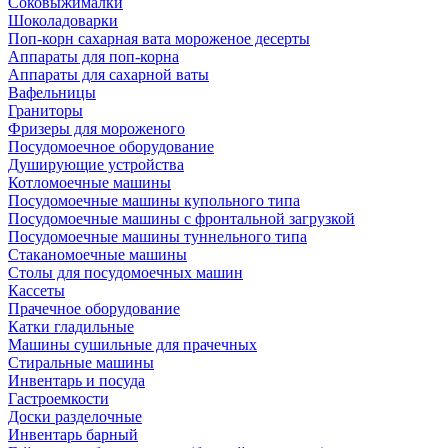
Соковыжималки
Шоколадоварки
Поп-корн сахарная вата мороженое десерты
Аппараты для поп-корна
Аппараты для сахарной ваты
Вафельницы
Граниторы
Фризеры для мороженого
Посудомоечное оборудование
Душирующие устройства
Котломоечные машины
Посудомоечные машины купольного типа
Посудомоечные машины с фронтальной загрузкой
Посудомоечные машины туннельного типа
Стаканомоечные машины
Столы для посудомоечных машин
Кассеты
Прачечное оборудование
Катки гладильные
Машины сушильные для прачечных
Стиральные машины
Инвентарь и посуда
Гастроемкости
Доски разделочные
Инвентарь барный