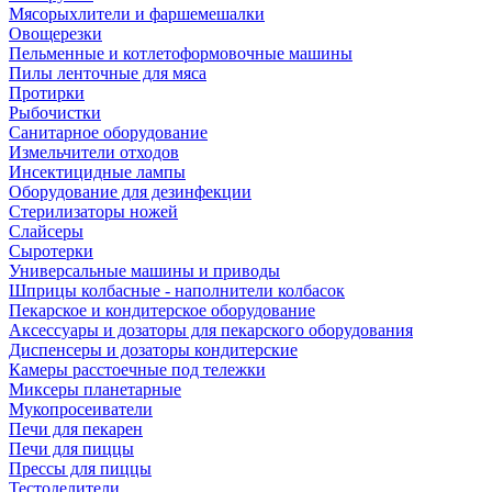
Мясорыхлители и фаршемешалки
Овощерезки
Пельменные и котлетоформовочные машины
Пилы ленточные для мяса
Протирки
Рыбочистки
Санитарное оборудование
Измельчители отходов
Инсектицидные лампы
Оборудование для дезинфекции
Стерилизаторы ножей
Слайсеры
Сыротерки
Универсальные машины и приводы
Шприцы колбасные - наполнители колбасок
Пекарское и кондитерское оборудование
Аксессуары и дозаторы для пекарского оборудования
Диспенсеры и дозаторы кондитерские
Камеры расстоечные под тележки
Миксеры планетарные
Мукопросеиватели
Печи для пекарен
Печи для пиццы
Прессы для пиццы
Тестоделители