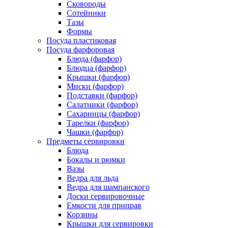
Сковороды
Сотейники
Тазы
Формы
Посуда пластиковая
Посуда фарфоровая
Блюда (фарфор)
Блюдца (фарфор)
Крышки (фарфор)
Миски (фарфор)
Подставки (фарфор)
Салатники (фарфор)
Сахарницы (фарфор)
Тарелки (фарфор)
Чашки (фарфор)
Предметы сервировки
Блюда
Бокалы и рюмки
Вазы
Ведра для льда
Ведра для шампанского
Доски сервировочные
Емкости для приправ
Корзины
Крышки для сервировки