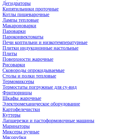
Дегидраторы
Кипятильники проточные
Котлы пищеварочные
Лампы тепловые
Макароноварки
Пароварки
Пароконвектоматы
Печи коптильни и низкотемпературные
Плитки индукционные настольные
Плиты
Поверхности жарочные
Рисоварки
Сковороды опрокидываемые
Столы и полки тепловые
Термомиксеры
Термостаты погружные для су-вид
Фритюрницы
Шкафы жарочные
Электромеханическое оборудование
Картофелечистки
Куттеры
Лапшерезки и пастоформовочные машины
Маринаторы
Миксеры ручные
Мясорубки