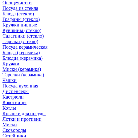
Овощечистки
Посуда из стекла
Блюда (стекло)
Графины (стекло)
Кружки пивные
Кувшины (стекло)
Салатники (стекло)
Тарелки (стекло)
Посуда керамическая
Блюда (керамика)
Блюдца (керамика)
Кружки
Миски (керамика)
Тарелки (керамика)
Чашки
Посуда кухонная
Диспенсеры
Кастрюли
Кокотницы
Котлы
Крышки для посуды
Лотки и противни
Миски
Сковороды
Сотейники