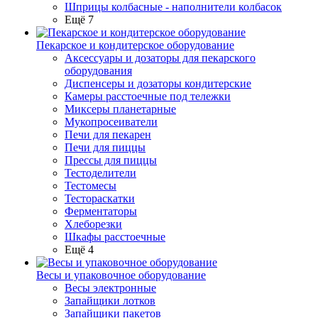
Шприцы колбасные - наполнители колбасок
Ещё 7
Пекарское и кондитерское оборудование
Аксессуары и дозаторы для пекарского
оборудования
Диспенсеры и дозаторы кондитерские
Камеры расстоечные под тележки
Миксеры планетарные
Мукопросеиватели
Печи для пекарен
Печи для пиццы
Прессы для пиццы
Тестоделители
Тестомесы
Тестораскатки
Ферментаторы
Хлеборезки
Шкафы расстоечные
Ещё 4
Весы и упаковочное оборудование
Весы электронные
Запайщики лотков
Запайщики пакетов