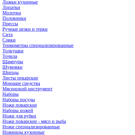
Ложки кухонные
Лопатки
Молотки
Половники
Прессы
Ручные резки и терки
Сита
Совки
Термометры специализированные
Толкушки
Точила
Шампуры
Шумовки
Щипцы
Листы пекарские
Моющие средства
Мясницкий инструмент
Наборы
Наборы посуды
Ножи поварские
Наборы ножей
Ножи для рубки
Ножи поварские - мясо и рыба
Ножи специализированные
Ножницы кухонные