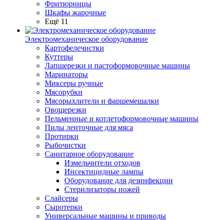
Фритюрницы
Шкафы жарочные
Ещё 11
Электромеханическое оборудование
Картофелечистки
Куттеры
Лапшерезки и пастоформовочные машины
Маринаторы
Миксеры ручные
Мясорубки
Мясорыхлители и фаршемешалки
Овощерезки
Пельменные и котлетоформовочные машины
Пилы ленточные для мяса
Протирки
Рыбочистки
Санитарное оборудование
Измельчители отходов
Инсектицидные лампы
Оборудование для дезинфекции
Стерилизаторы ножей
Слайсеры
Сыротерки
Универсальные машины и приводы