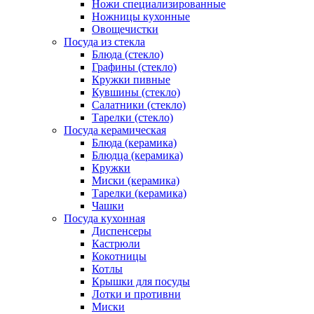
Ножи специализированные
Ножницы кухонные
Овощечистки
Посуда из стекла
Блюда (стекло)
Графины (стекло)
Кружки пивные
Кувшины (стекло)
Салатники (стекло)
Тарелки (стекло)
Посуда керамическая
Блюда (керамика)
Блюдца (керамика)
Кружки
Миски (керамика)
Тарелки (керамика)
Чашки
Посуда кухонная
Диспенсеры
Кастрюли
Кокотницы
Котлы
Крышки для посуды
Лотки и противни
Миски