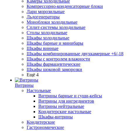
Камеры холодильные
Компрессорно-конденсаторные блоки
Лари морозильные
Льдогенераторы
Моноблоки холодильные
Сплит-системы холодильные
Столы холодильные
Шкафы холодильные
Шкафы барные и минибары
Шкафы винные
Шкафы комбинированные двухкамерные +6/-18
Шкафы с контролем влажности
Шкафы фармацевтические
Шкафы шоковой заморозки
Ещё 4
Витрины
Настольные
Витрины барные и суши-кейсы
Витрины для ингредиентов
Витрины нейтральные
Кондитерские настольные
Шкафы-витрины
Кондитерские
Гастрономические