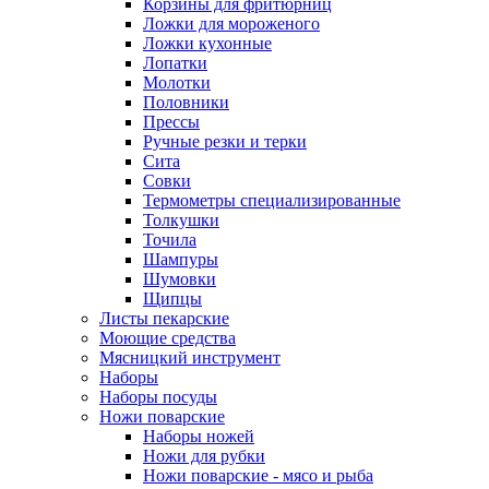
Корзины для фритюрниц
Ложки для мороженого
Ложки кухонные
Лопатки
Молотки
Половники
Прессы
Ручные резки и терки
Сита
Совки
Термометры специализированные
Толкушки
Точила
Шампуры
Шумовки
Щипцы
Листы пекарские
Моющие средства
Мясницкий инструмент
Наборы
Наборы посуды
Ножи поварские
Наборы ножей
Ножи для рубки
Ножи поварские - мясо и рыба