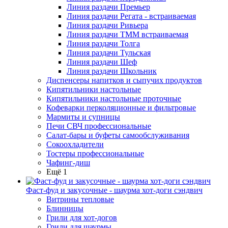
Линия раздачи Премьер
Линия раздачи Регата - встраиваемая
Линия раздачи Ривьера
Линия раздачи ТММ встраиваемая
Линия раздачи Толга
Линия раздачи Тульская
Линия раздачи Шеф
Линия раздачи Школьник
Диспенсеры напитков и сыпучих продуктов
Кипятильники настольные
Кипятильники настольные проточные
Кофеварки перколяционные и фильтровые
Мармиты и супницы
Печи СВЧ профессиональные
Салат-бары и буфеты самообслуживания
Сокоохладители
Тостеры профессиональные
Чафинг-диш
Ещё 1
Фаст-фуд и закусочные - шаурма хот-доги сэндвич
Витрины тепловые
Блинницы
Грили для хот-догов
Грили для шаурмы