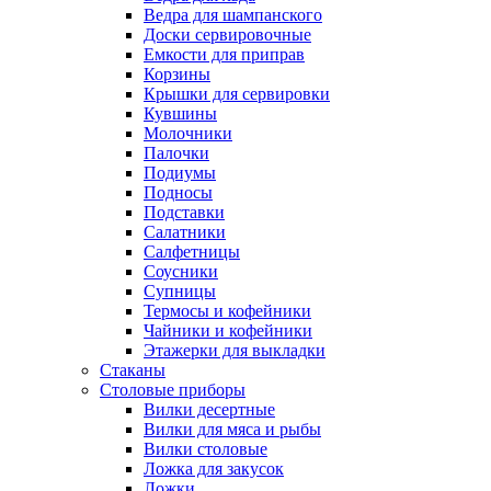
Ведра для шампанского
Доски сервировочные
Емкости для приправ
Корзины
Крышки для сервировки
Кувшины
Молочники
Палочки
Подиумы
Подносы
Подставки
Салатники
Салфетницы
Соусники
Супницы
Термосы и кофейники
Чайники и кофейники
Этажерки для выкладки
Стаканы
Столовые приборы
Вилки десертные
Вилки для мяса и рыбы
Вилки столовые
Ложка для закусок
Ложки