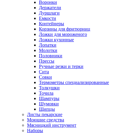
Воронки
Держатели
Дуршлаги
Емкости
Контейнеры
Корзины для фритюрниц
Ложки для мороженого
Ложки кухонные
Лопатки
Молотки
Половники
Прессы
Ручные резки и терки
Сита
Совки
Термометры специализированные
Толкушки
Точила
Шампуры
Шумовки
Щипцы
Листы пекарские
Моющие средства
Мясницкий инструмент
Наборы