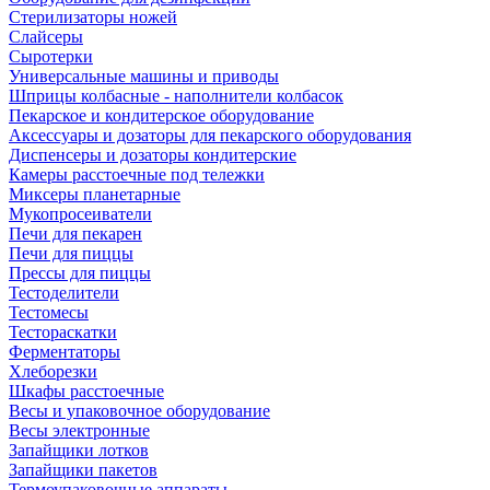
Стерилизаторы ножей
Слайсеры
Сыротерки
Универсальные машины и приводы
Шприцы колбасные - наполнители колбасок
Пекарское и кондитерское оборудование
Аксессуары и дозаторы для пекарского оборудования
Диспенсеры и дозаторы кондитерские
Камеры расстоечные под тележки
Миксеры планетарные
Мукопросеиватели
Печи для пекарен
Печи для пиццы
Прессы для пиццы
Тестоделители
Тестомесы
Тестораскатки
Ферментаторы
Хлеборезки
Шкафы расстоечные
Весы и упаковочное оборудование
Весы электронные
Запайщики лотков
Запайщики пакетов
Термоупаковочные аппараты