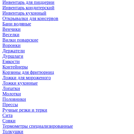
Инвентарь для пиццерии
Инвентарь кондитерский
Инвентарь кухонный
Открывалки для консервов
Бани водяные
Венчики
Веселки
Вилки поварские
Воронки
Держатели
Дуршлаги
Емкости
Контейнеры
Корзины для фритюрниц
Ложки для мороженого
Ложки кухонные
Лопатки
Молотки
Половники
Прессы
Ручные резки и терки
Сита
Совки
Термометры специализированные
Толкушки