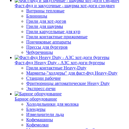
Фаст-фуд и закусочные - шаурма хот-доги сэндвич
Витрины тепловые
Блинницы
Грили для хот-догов
Грили для шаурмы
Грили карусельные для кур
Грили контактные прижимные
Пончиковые аппараты
Прессы для бургеров
Чебуречницы
Фаст-фуд Heavy Duty - АЗС хот-доги бургеры
Грили контактные Heavy-Duty
Мармиты-"холдеры" для фаст-фуд Heavy-Duty
Станции рабочие
Фритюрницы автоматические Heavy Duty
Экспресс-печи
Барное оборудование
Холодильники для молока
Блендеры
Измельчители льда
Кофемашины
Кофемолки