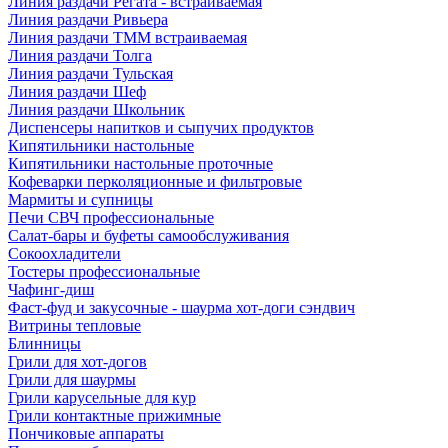
Линия раздачи Регата - встраиваемая
Линия раздачи Ривьера
Линия раздачи ТММ встраиваемая
Линия раздачи Толга
Линия раздачи Тульская
Линия раздачи Шеф
Линия раздачи Школьник
Диспенсеры напитков и сыпучих продуктов
Кипятильники настольные
Кипятильники настольные проточные
Кофеварки перколяционные и фильтровые
Мармиты и супницы
Печи СВЧ профессиональные
Салат-бары и буфеты самообслуживания
Сокоохладители
Тостеры профессиональные
Чафинг-диш
Фаст-фуд и закусочные - шаурма хот-доги сэндвич
Витрины тепловые
Блинницы
Грили для хот-догов
Грили для шаурмы
Грили карусельные для кур
Грили контактные прижимные
Пончиковые аппараты