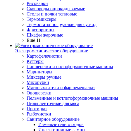
Рисоварки
Сковороды опрокидываемые
Столы и полки тепловые
Термомиксеры
Термостаты погружные для су-вид
Фритюрницы
Шкафы жарочные
Ещё 11
Электромеханическое оборудование
Картофелечистки
Куттеры
Лапшерезки и пастоформовочные машины
Маринаторы
Миксеры ручные
Мясорубки
Мясорыхлители и фаршемешалки
Овощерезки
Пельменные и котлетоформовочные машины
Пилы ленточные для мяса
Протирки
Рыбочистки
Санитарное оборудование
Измельчители отходов
Инсектицидные лампы