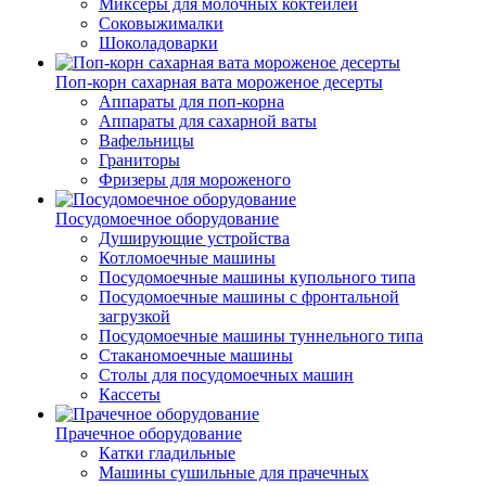
Миксеры для молочных коктейлей
Соковыжималки
Шоколадоварки
Поп-корн сахарная вата мороженое десерты
Аппараты для поп-корна
Аппараты для сахарной ваты
Вафельницы
Граниторы
Фризеры для мороженого
Посудомоечное оборудование
Душирующие устройства
Котломоечные машины
Посудомоечные машины купольного типа
Посудомоечные машины с фронтальной
загрузкой
Посудомоечные машины туннельного типа
Стаканомоечные машины
Столы для посудомоечных машин
Кассеты
Прачечное оборудование
Катки гладильные
Машины сушильные для прачечных