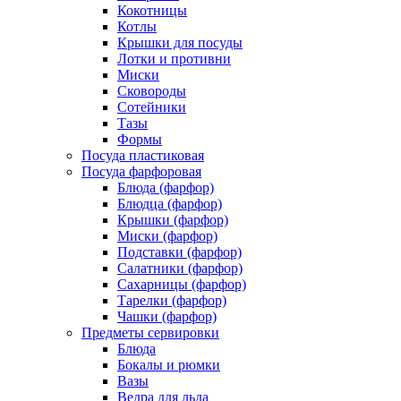
Кокотницы
Котлы
Крышки для посуды
Лотки и противни
Миски
Сковороды
Сотейники
Тазы
Формы
Посуда пластиковая
Посуда фарфоровая
Блюда (фарфор)
Блюдца (фарфор)
Крышки (фарфор)
Миски (фарфор)
Подставки (фарфор)
Салатники (фарфор)
Сахарницы (фарфор)
Тарелки (фарфор)
Чашки (фарфор)
Предметы сервировки
Блюда
Бокалы и рюмки
Вазы
Ведра для льда