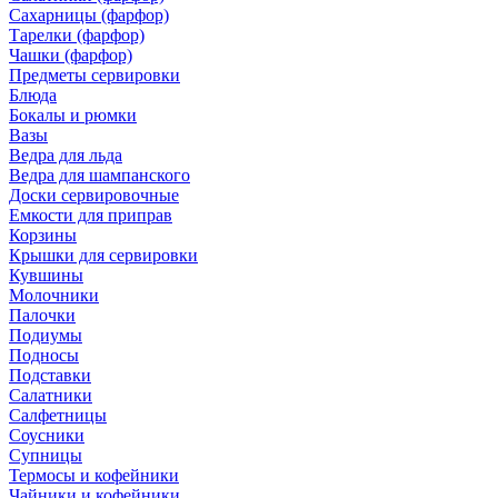
Сахарницы (фарфор)
Тарелки (фарфор)
Чашки (фарфор)
Предметы сервировки
Блюда
Бокалы и рюмки
Вазы
Ведра для льда
Ведра для шампанского
Доски сервировочные
Емкости для приправ
Корзины
Крышки для сервировки
Кувшины
Молочники
Палочки
Подиумы
Подносы
Подставки
Салатники
Салфетницы
Соусники
Супницы
Термосы и кофейники
Чайники и кофейники