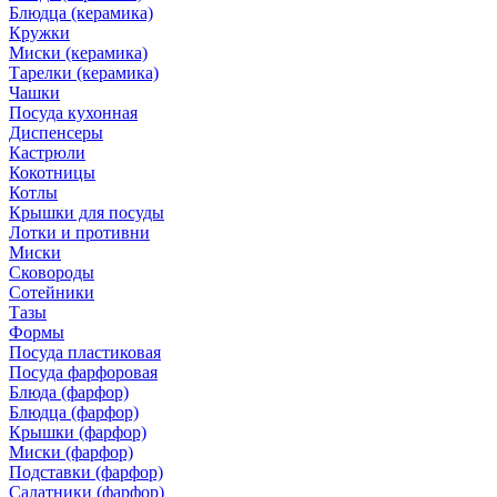
Блюдца (керамика)
Кружки
Миски (керамика)
Тарелки (керамика)
Чашки
Посуда кухонная
Диспенсеры
Кастрюли
Кокотницы
Котлы
Крышки для посуды
Лотки и противни
Миски
Сковороды
Сотейники
Тазы
Формы
Посуда пластиковая
Посуда фарфоровая
Блюда (фарфор)
Блюдца (фарфор)
Крышки (фарфор)
Миски (фарфор)
Подставки (фарфор)
Салатники (фарфор)