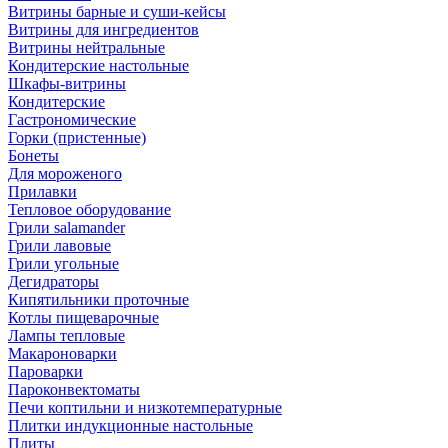
Витрины барные и суши-кейсы
Витрины для ингредиентов
Витрины нейтральные
Кондитерские настольные
Шкафы-витрины
Кондитерские
Гастрономические
Горки (пристенные)
Бонеты
Для мороженого
Прилавки
Тепловое оборудование
Грили salamander
Грили лавовые
Грили угольные
Дегидраторы
Кипятильники проточные
Котлы пищеварочные
Лампы тепловые
Макароноварки
Пароварки
Пароконвектоматы
Печи коптильни и низкотемпературные
Плитки индукционные настольные
Плиты