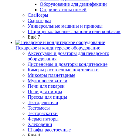
Оборудование для дезинфекции
Стерилизаторы ножей
Слайсеры
Сыротерки
Универсальные машины и приводы
Шприцы колбасные - наполнители колбасок
Ещё 7
Пекарское и кондитерское оборудование
Аксессуары и дозаторы для пекарского
оборудования
Диспенсеры и дозаторы кондитерские
Камеры расстоечные под тележки
Миксеры планетарные
Мукопросеиватели
Печи для пекарен
Печи для пиццы
Прессы для пиццы
Тестоделители
Тестомесы
Тестораскатки
Ферментаторы
Хлеборезки
Шкафы расстоечные
Ещё 4