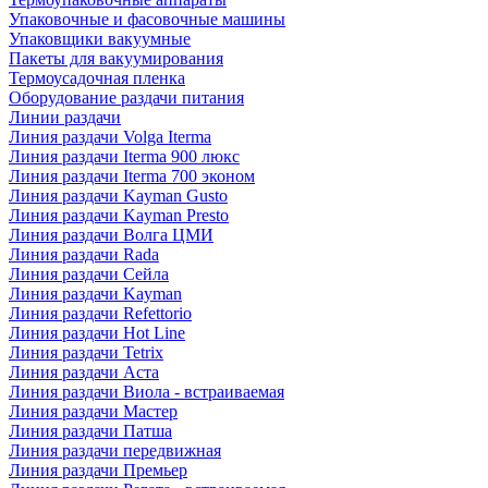
Упаковочные и фасовочные машины
Упаковщики вакуумные
Пакеты для вакуумирования
Термоусадочная пленка
Оборудование раздачи питания
Линии раздачи
Линия раздачи Volga Iterma
Линия раздачи Iterma 900 люкс
Линия раздачи Iterma 700 эконом
Линия раздачи Kayman Gusto
Линия раздачи Kayman Presto
Линия раздачи Волга ЦМИ
Линия раздачи Rada
Линия раздачи Сейла
Линия раздачи Kayman
Линия раздачи Refettorio
Линия раздачи Hot Line
Линия раздачи Tetrix
Линия раздачи Аста
Линия раздачи Виола - встраиваемая
Линия раздачи Мастер
Линия раздачи Патша
Линия раздачи передвижная
Линия раздачи Премьер