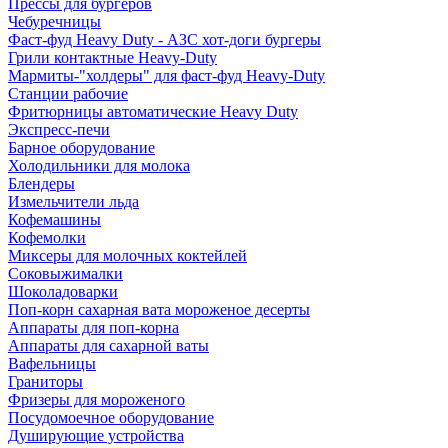
Прессы для бургеров
Чебуречницы
Фаст-фуд Heavy Duty - АЗС хот-доги бургеры
Грили контактные Heavy-Duty
Мармиты-"холдеры" для фаст-фуд Heavy-Duty
Станции рабочие
Фритюрницы автоматические Heavy Duty
Экспресс-печи
Барное оборудование
Холодильники для молока
Блендеры
Измельчители льда
Кофемашины
Кофемолки
Миксеры для молочных коктейлей
Соковыжималки
Шоколадоварки
Поп-корн сахарная вата мороженое десерты
Аппараты для поп-корна
Аппараты для сахарной ваты
Вафельницы
Граниторы
Фризеры для мороженого
Посудомоечное оборудование
Душирующие устройства