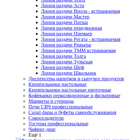
Линия раздачи Аста
Линия раздачи Виола - встраиваемая
Линия раздачи Мастер
Линия раздачи Патша
Линия раздачи передвижная
Линия раздачи Премьер
Линия раздачи Регата - встраиваемая
Линия раздачи Ривьера
Линия раздачи ТММ встраиваемая
Линия раздачи Толга
Линия раздачи Тульская
Линия раздачи Шеф
Линия раздачи Школьник
Диспенсеры напитков и сыпучих продуктов
Кипятильники настольные
Кипятильники настольные проточные
Кофеварки перколяционные и фильтровые
Мармиты и супницы
Печи СВЧ профессиональные
Салат-бары и буфеты самообслуживания
Сокоохладители
Тостеры профессиональные
Чафинг-диш
Ещё 1