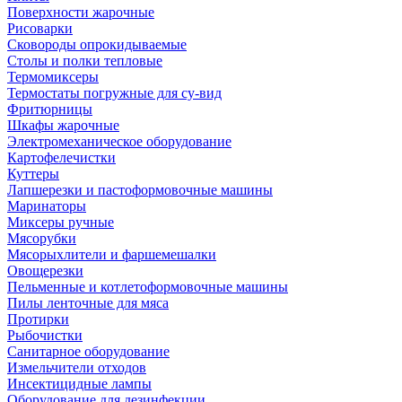
Поверхности жарочные
Рисоварки
Сковороды опрокидываемые
Столы и полки тепловые
Термомиксеры
Термостаты погружные для су-вид
Фритюрницы
Шкафы жарочные
Электромеханическое оборудование
Картофелечистки
Куттеры
Лапшерезки и пастоформовочные машины
Маринаторы
Миксеры ручные
Мясорубки
Мясорыхлители и фаршемешалки
Овощерезки
Пельменные и котлетоформовочные машины
Пилы ленточные для мяса
Протирки
Рыбочистки
Санитарное оборудование
Измельчители отходов
Инсектицидные лампы
Оборудование для дезинфекции