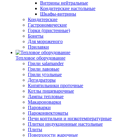
Витрины нейтральные
Кондитерские настольные
Шкафы-витрины
Кондитерские
Гастрономические
Горки (пристенные)
Бонеты
Для мороженого
Прилавки
Тепловое оборудование
Грили salamander
Грили лавовые
Грили угольные
Дегидраторы
Кипятильники проточные
Котлы пищеварочные
Лампы тепловые
Макароноварки
Пароварки
Пароконвектоматы
Печи коптильни и низкотемпературные
Плитки индукционные настольные
Плиты
Поверхности жарочные