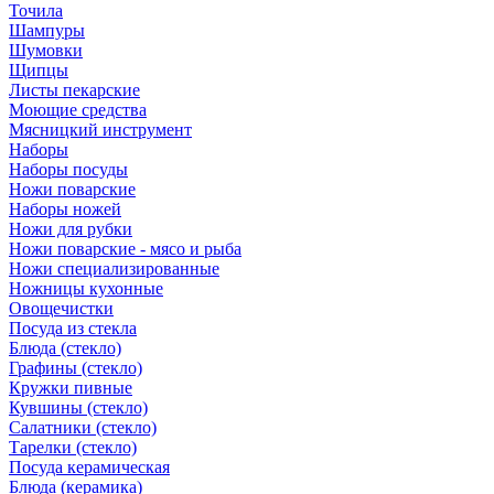
Точила
Шампуры
Шумовки
Щипцы
Листы пекарские
Моющие средства
Мясницкий инструмент
Наборы
Наборы посуды
Ножи поварские
Наборы ножей
Ножи для рубки
Ножи поварские - мясо и рыба
Ножи специализированные
Ножницы кухонные
Овощечистки
Посуда из стекла
Блюда (стекло)
Графины (стекло)
Кружки пивные
Кувшины (стекло)
Салатники (стекло)
Тарелки (стекло)
Посуда керамическая
Блюда (керамика)