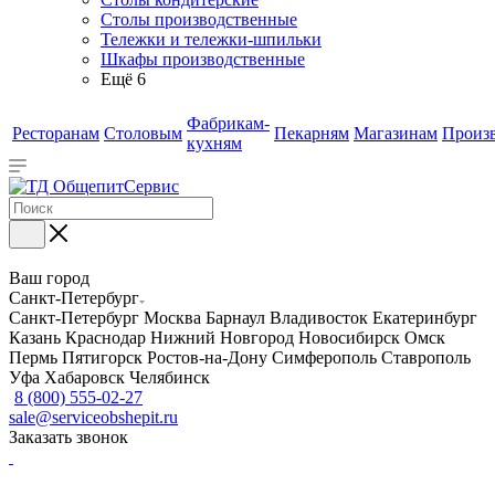
Столы производственные
Тележки и тележки-шпильки
Шкафы производственные
Ещё 6
Фабрикам-
Ресторанам
Столовым
Пекарням
Магазинам
Произ
кухням
Ваш город
Санкт-Петербург
Санкт-Петербург
Москва
Барнаул
Владивосток
Екатеринбург
Казань
Краснодар
Нижний Новгород
Новосибирск
Омск
Пермь
Пятигорск
Ростов-на-Дону
Симферополь
Ставрополь
Уфа
Хабаровск
Челябинск
8 (800) 555-02-27
sale@serviceobshepit.ru
Заказать звонок