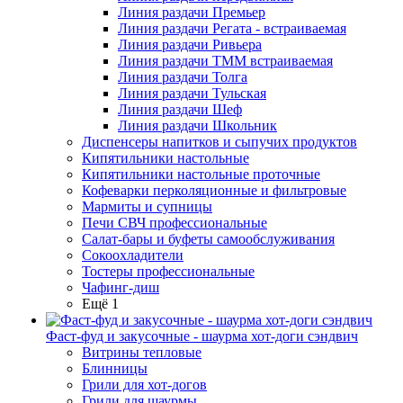
Линия раздачи Премьер
Линия раздачи Регата - встраиваемая
Линия раздачи Ривьера
Линия раздачи ТММ встраиваемая
Линия раздачи Толга
Линия раздачи Тульская
Линия раздачи Шеф
Линия раздачи Школьник
Диспенсеры напитков и сыпучих продуктов
Кипятильники настольные
Кипятильники настольные проточные
Кофеварки перколяционные и фильтровые
Мармиты и супницы
Печи СВЧ профессиональные
Салат-бары и буфеты самообслуживания
Сокоохладители
Тостеры профессиональные
Чафинг-диш
Ещё 1
Фаст-фуд и закусочные - шаурма хот-доги сэндвич
Витрины тепловые
Блинницы
Грили для хот-догов
Грили для шаурмы