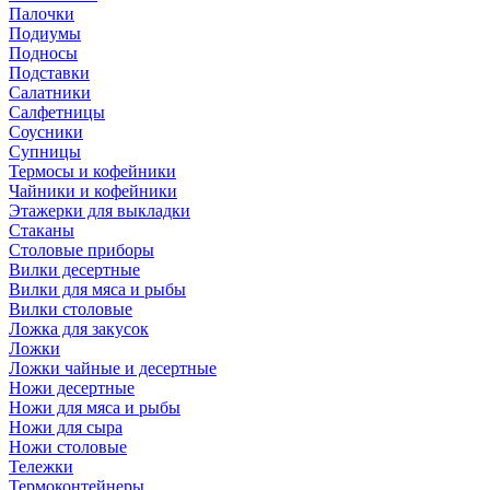
Палочки
Подиумы
Подносы
Подставки
Салатники
Салфетницы
Соусники
Супницы
Термосы и кофейники
Чайники и кофейники
Этажерки для выкладки
Стаканы
Столовые приборы
Вилки десертные
Вилки для мяса и рыбы
Вилки столовые
Ложка для закусок
Ложки
Ложки чайные и десертные
Ножи десертные
Ножи для мяса и рыбы
Ножи для сыра
Ножи столовые
Тележки
Термоконтейнеры