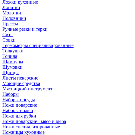
Ложки кухонные
Лопатки
Молотки
Половники
Прессы
Ручные резки и терки
Сита
Совки
Термометры специализированные
Толкушки
Точила
Шампуры
Шумовки
Щипцы
Листы пекарские
Моющие средства
Мясницкий инструмент
Наборы
Наборы посуды
Ножи поварские
Наборы ножей
Ножи для рубки
Ножи поварские - мясо и рыба
Ножи специализированные
Ножницы кухонные