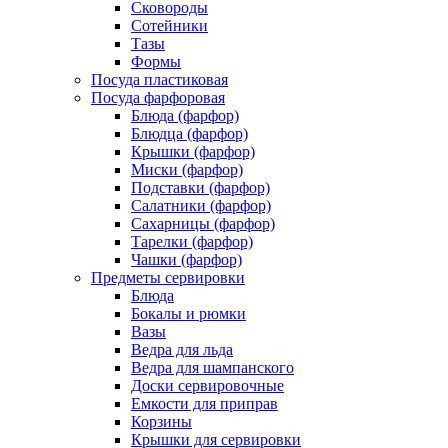
Сковороды
Сотейники
Тазы
Формы
Посуда пластиковая
Посуда фарфоровая
Блюда (фарфор)
Блюдца (фарфор)
Крышки (фарфор)
Миски (фарфор)
Подставки (фарфор)
Салатники (фарфор)
Сахарницы (фарфор)
Тарелки (фарфор)
Чашки (фарфор)
Предметы сервировки
Блюда
Бокалы и рюмки
Вазы
Ведра для льда
Ведра для шампанского
Доски сервировочные
Емкости для приправ
Корзины
Крышки для сервировки