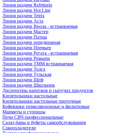
Линия раздачи Refettorio
Линия раздачи Hot Line
Линия раздачи Tetrix
Линия раздачи Аста
Линия раздачи Виола - встраиваемая
Линия раздачи Мастер
Линия раздачи Патша
Линия раздачи передвижная
Линия раздачи Премьер
Линия раздачи Регата - встраиваемая
Линия раздачи Ривьера
Линия раздачи ТММ встраиваемая
Линия раздачи Толга
Линия раздачи Тульская
Линия раздачи Шеф
Линия раздачи Школьник
Диспенсеры напитков и сыпучих продуктов
Кипятильники настольные
Кипятильники настольные проточные
Кофеварки перколяционные и фильтровые
Мармиты и супницы
Печи СВЧ профессиональные
Салат-бары и буфеты самообслуживания
Сокоохладители