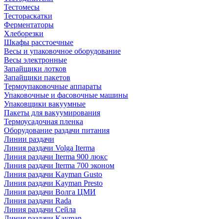
Тестомесы
Тестораскатки
Ферментаторы
Хлеборезки
Шкафы расстоечные
Весы и упаковочное оборудование
Весы электронные
Запайщики лотков
Запайщики пакетов
Термоупаковочные аппараты
Упаковочные и фасовочные машины
Упаковщики вакуумные
Пакеты для вакуумирования
Термоусадочная пленка
Оборудование раздачи питания
Линии раздачи
Линия раздачи Volga Iterma
Линия раздачи Iterma 900 люкс
Линия раздачи Iterma 700 эконом
Линия раздачи Kayman Gusto
Линия раздачи Kayman Presto
Линия раздачи Волга ЦМИ
Линия раздачи Rada
Линия раздачи Сейла
Линия раздачи Kayman