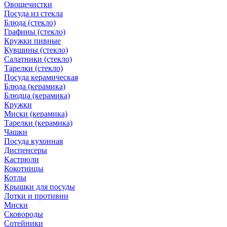
Овощечистки
Посуда из стекла
Блюда (стекло)
Графины (стекло)
Кружки пивные
Кувшины (стекло)
Салатники (стекло)
Тарелки (стекло)
Посуда керамическая
Блюда (керамика)
Блюдца (керамика)
Кружки
Миски (керамика)
Тарелки (керамика)
Чашки
Посуда кухонная
Диспенсеры
Кастрюли
Кокотницы
Котлы
Крышки для посуды
Лотки и противни
Миски
Сковороды
Сотейники