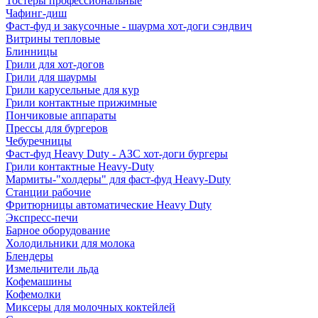
Тостеры профессиональные
Чафинг-диш
Фаст-фуд и закусочные - шаурма хот-доги сэндвич
Витрины тепловые
Блинницы
Грили для хот-догов
Грили для шаурмы
Грили карусельные для кур
Грили контактные прижимные
Пончиковые аппараты
Прессы для бургеров
Чебуречницы
Фаст-фуд Heavy Duty - АЗС хот-доги бургеры
Грили контактные Heavy-Duty
Мармиты-"холдеры" для фаст-фуд Heavy-Duty
Станции рабочие
Фритюрницы автоматические Heavy Duty
Экспресс-печи
Барное оборудование
Холодильники для молока
Блендеры
Измельчители льда
Кофемашины
Кофемолки
Миксеры для молочных коктейлей