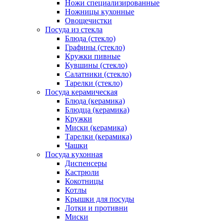
Ножи специализированные
Ножницы кухонные
Овощечистки
Посуда из стекла
Блюда (стекло)
Графины (стекло)
Кружки пивные
Кувшины (стекло)
Салатники (стекло)
Тарелки (стекло)
Посуда керамическая
Блюда (керамика)
Блюдца (керамика)
Кружки
Миски (керамика)
Тарелки (керамика)
Чашки
Посуда кухонная
Диспенсеры
Кастрюли
Кокотницы
Котлы
Крышки для посуды
Лотки и противни
Миски