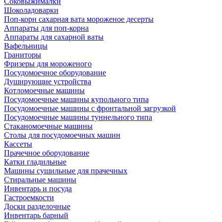
Соковыжималки
Шоколадоварки
Поп-корн сахарная вата мороженое десерты
Аппараты для поп-корна
Аппараты для сахарной ваты
Вафельницы
Граниторы
Фризеры для мороженого
Посудомоечное оборудование
Душирующие устройства
Котломоечные машины
Посудомоечные машины купольного типа
Посудомоечные машины с фронтальной загрузкой
Посудомоечные машины туннельного типа
Стаканомоечные машины
Столы для посудомоечных машин
Кассеты
Прачечное оборудование
Катки гладильные
Машины сушильные для прачечных
Стиральные машины
Инвентарь и посуда
Гастроемкости
Доски разделочные
Инвентарь барный