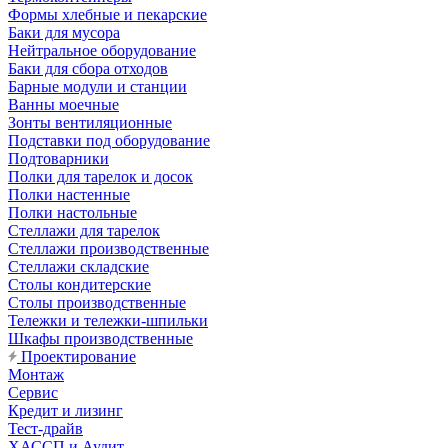
Формы хлебные и пекарские
Баки для мусора
Нейтральное оборудование
Баки для сбора отходов
Барные модули и станции
Ванны моечные
Зонты вентиляционные
Подставки под оборудование
Подтоварники
Полки для тарелок и досок
Полки настенные
Полки настольные
Стеллажи для тарелок
Стеллажи производственные
Стеллажи складские
Столы кондитерские
Столы производственные
Тележки и тележки-шпильки
Шкафы производственные
Проектирование
Монтаж
Сервис
Кредит и лизинг
Тест-драйв
ХАССП и Аудит