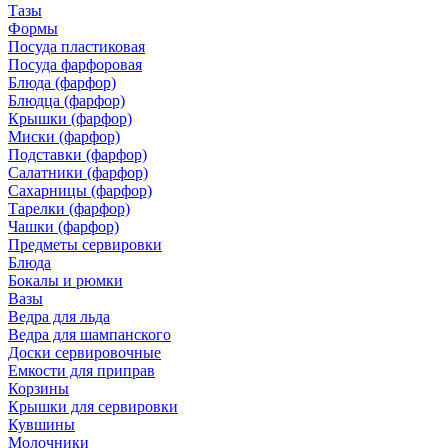
Тазы
Формы
Посуда пластиковая
Посуда фарфоровая
Блюда (фарфор)
Блюдца (фарфор)
Крышки (фарфор)
Миски (фарфор)
Подставки (фарфор)
Салатники (фарфор)
Сахарницы (фарфор)
Тарелки (фарфор)
Чашки (фарфор)
Предметы сервировки
Блюда
Бокалы и рюмки
Вазы
Ведра для льда
Ведра для шампанского
Доски сервировочные
Емкости для приправ
Корзины
Крышки для сервировки
Кувшины
Молочники