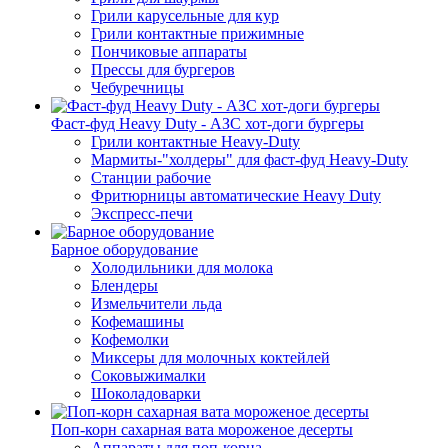
Грили карусельные для кур
Грили контактные прижимные
Пончиковые аппараты
Прессы для бургеров
Чебуречницы
Фаст-фуд Heavy Duty - АЗС хот-доги бургеры
Грили контактные Heavy-Duty
Мармиты-"холдеры" для фаст-фуд Heavy-Duty
Станции рабочие
Фритюрницы автоматические Heavy Duty
Экспресс-печи
Барное оборудование
Холодильники для молока
Блендеры
Измельчители льда
Кофемашины
Кофемолки
Миксеры для молочных коктейлей
Соковыжималки
Шоколадоварки
Поп-корн сахарная вата мороженое десерты
Аппараты для поп-корна