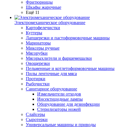
Фритюрницы
Шкафы жарочные
Ещё 11
Электромеханическое оборудование
Картофелечистки
Куттеры
Лапшерезки и пастоформовочные машины
Маринаторы
Миксеры ручные
Мясорубки
Мясорыхлители и фаршемешалки
Овощерезки
Пельменные и котлетоформовочные машины
Пилы ленточные для мяса
Протирки
Рыбочистки
Санитарное оборудование
Измельчители отходов
Инсектицидные лампы
Оборудование для дезинфекции
Стерилизаторы ножей
Слайсеры
Сыротерки
Универсальные машины и приводы