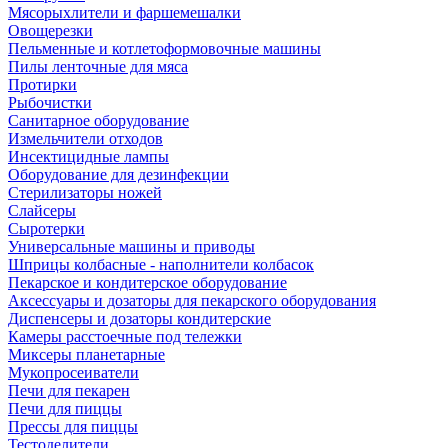
Мясорыхлители и фаршемешалки
Овощерезки
Пельменные и котлетоформовочные машины
Пилы ленточные для мяса
Протирки
Рыбочистки
Санитарное оборудование
Измельчители отходов
Инсектицидные лампы
Оборудование для дезинфекции
Стерилизаторы ножей
Слайсеры
Сыротерки
Универсальные машины и приводы
Шприцы колбасные - наполнители колбасок
Пекарское и кондитерское оборудование
Аксессуары и дозаторы для пекарского оборудования
Диспенсеры и дозаторы кондитерские
Камеры расстоечные под тележки
Миксеры планетарные
Мукопросеиватели
Печи для пекарен
Печи для пиццы
Прессы для пиццы
Тестоделители