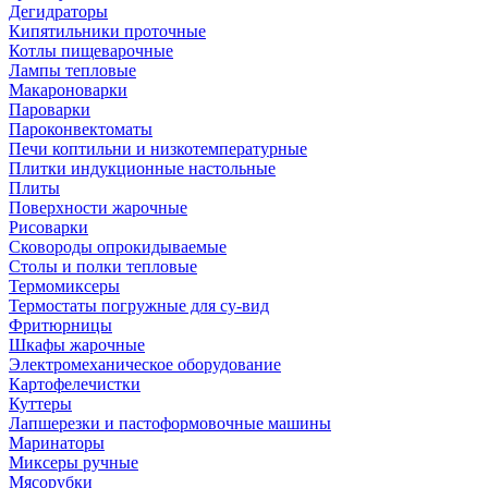
Дегидраторы
Кипятильники проточные
Котлы пищеварочные
Лампы тепловые
Макароноварки
Пароварки
Пароконвектоматы
Печи коптильни и низкотемпературные
Плитки индукционные настольные
Плиты
Поверхности жарочные
Рисоварки
Сковороды опрокидываемые
Столы и полки тепловые
Термомиксеры
Термостаты погружные для су-вид
Фритюрницы
Шкафы жарочные
Электромеханическое оборудование
Картофелечистки
Куттеры
Лапшерезки и пастоформовочные машины
Маринаторы
Миксеры ручные
Мясорубки