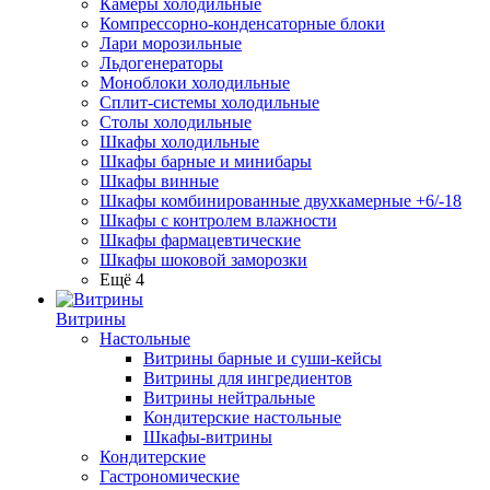
Камеры холодильные
Компрессорно-конденсаторные блоки
Лари морозильные
Льдогенераторы
Моноблоки холодильные
Сплит-системы холодильные
Столы холодильные
Шкафы холодильные
Шкафы барные и минибары
Шкафы винные
Шкафы комбинированные двухкамерные +6/-18
Шкафы с контролем влажности
Шкафы фармацевтические
Шкафы шоковой заморозки
Ещё 4
Витрины
Настольные
Витрины барные и суши-кейсы
Витрины для ингредиентов
Витрины нейтральные
Кондитерские настольные
Шкафы-витрины
Кондитерские
Гастрономические