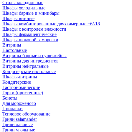
Столы холодильные
Шкафы холодильные
Шкафы барные и минибары
Шкафы винные
Шкафы комбинированные двухкамерные +6/-18
Шкафы с контролем влажности
Шкафы фармацевтические
Шкафы шоковой заморозки
Витрины
Настольные
Витрины барные и суши-кейсы
Витрины для ингредиентов
Витрины нейтральные
Кондитерские настольные
Шкафы-витрины
Кондитерские
Гастрономические
Горки (пристенные)
Бонеты
Для мороженого
Прилавки
Тепловое оборудование
Грили salamander
Грили лавовые
Грили угольные