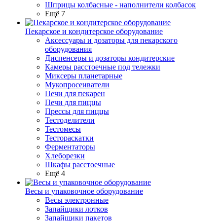
Шприцы колбасные - наполнители колбасок
Ещё 7
Пекарское и кондитерское оборудование
Аксессуары и дозаторы для пекарского
оборудования
Диспенсеры и дозаторы кондитерские
Камеры расстоечные под тележки
Миксеры планетарные
Мукопросеиватели
Печи для пекарен
Печи для пиццы
Прессы для пиццы
Тестоделители
Тестомесы
Тестораскатки
Ферментаторы
Хлеборезки
Шкафы расстоечные
Ещё 4
Весы и упаковочное оборудование
Весы электронные
Запайщики лотков
Запайщики пакетов