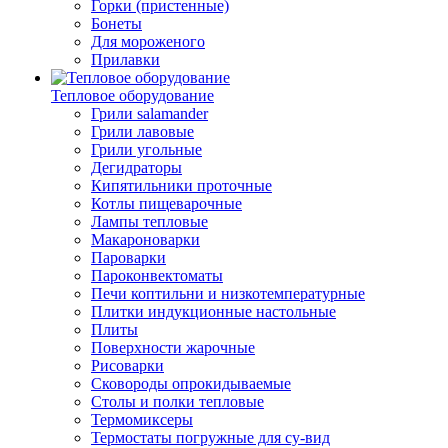
Горки (пристенные)
Бонеты
Для мороженого
Прилавки
Тепловое оборудование
Грили salamander
Грили лавовые
Грили угольные
Дегидраторы
Кипятильники проточные
Котлы пищеварочные
Лампы тепловые
Макароноварки
Пароварки
Пароконвектоматы
Печи коптильни и низкотемпературные
Плитки индукционные настольные
Плиты
Поверхности жарочные
Рисоварки
Сковороды опрокидываемые
Столы и полки тепловые
Термомиксеры
Термостаты погружные для су-вид