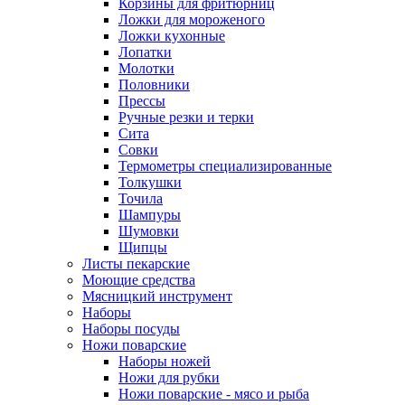
Корзины для фритюрниц
Ложки для мороженого
Ложки кухонные
Лопатки
Молотки
Половники
Прессы
Ручные резки и терки
Сита
Совки
Термометры специализированные
Толкушки
Точила
Шампуры
Шумовки
Щипцы
Листы пекарские
Моющие средства
Мясницкий инструмент
Наборы
Наборы посуды
Ножи поварские
Наборы ножей
Ножи для рубки
Ножи поварские - мясо и рыба