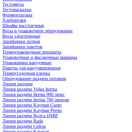
Тестомесы
Тестораскатки
Ферментаторы
Хлеборезки
Шкафы расстоечные
Весы и упаковочное оборудование
Весы электронные
Запайщики лотков
Запайщики пакетов
Термоупаковочные аппараты
Упаковочные и фасовочные машины
Упаковщики вакуумные
Пакеты для вакуумирования
Термоусадочная пленка
Оборудование раздачи питания
Линии раздачи
Линия раздачи Volga Iterma
Линия раздачи Iterma 900 люкс
Линия раздачи Iterma 700 эконом
Линия раздачи Kayman Gusto
Линия раздачи Kayman Presto
Линия раздачи Волга ЦМИ
Линия раздачи Rada
Линия раздачи Сейла
Линия раздачи Kayman