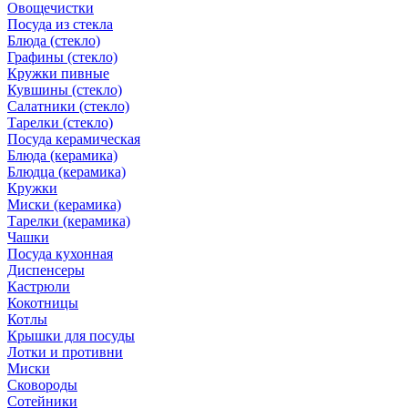
Овощечистки
Посуда из стекла
Блюда (стекло)
Графины (стекло)
Кружки пивные
Кувшины (стекло)
Салатники (стекло)
Тарелки (стекло)
Посуда керамическая
Блюда (керамика)
Блюдца (керамика)
Кружки
Миски (керамика)
Тарелки (керамика)
Чашки
Посуда кухонная
Диспенсеры
Кастрюли
Кокотницы
Котлы
Крышки для посуды
Лотки и противни
Миски
Сковороды
Сотейники