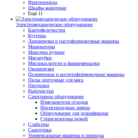
Фритюрницы
Шкафы жарочные
Ещё 11
Электромеханическое оборудование
Картофелечистки
Куттеры
Лапшерезки и пастоформовочные машины
Маринаторы
Миксеры ручные
Мясорубки
Мясорыхлители и фаршемешалки
Овощерезки
Пельменные и котлетоформовочные машины
Пилы ленточные для мяса
Протирки
Рыбочистки
Санитарное оборудование
Измельчители отходов
Инсектицидные лампы
Оборудование для дезинфекции
Стерилизаторы ножей
Слайсеры
Сыротерки
Универсальные машины и приводы