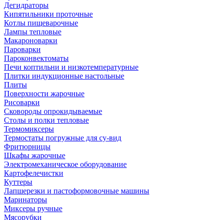
Дегидраторы
Кипятильники проточные
Котлы пищеварочные
Лампы тепловые
Макароноварки
Пароварки
Пароконвектоматы
Печи коптильни и низкотемпературные
Плитки индукционные настольные
Плиты
Поверхности жарочные
Рисоварки
Сковороды опрокидываемые
Столы и полки тепловые
Термомиксеры
Термостаты погружные для су-вид
Фритюрницы
Шкафы жарочные
Электромеханическое оборудование
Картофелечистки
Куттеры
Лапшерезки и пастоформовочные машины
Маринаторы
Миксеры ручные
Мясорубки