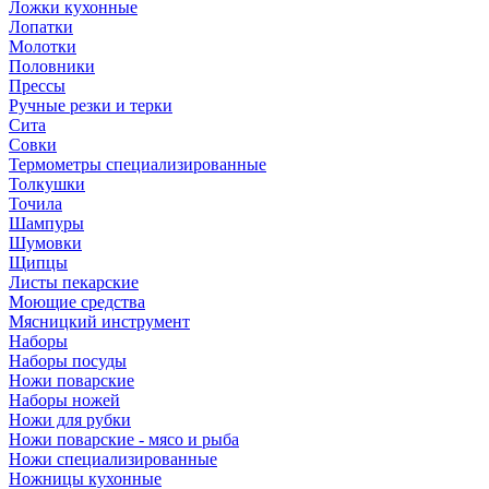
Ложки кухонные
Лопатки
Молотки
Половники
Прессы
Ручные резки и терки
Сита
Совки
Термометры специализированные
Толкушки
Точила
Шампуры
Шумовки
Щипцы
Листы пекарские
Моющие средства
Мясницкий инструмент
Наборы
Наборы посуды
Ножи поварские
Наборы ножей
Ножи для рубки
Ножи поварские - мясо и рыба
Ножи специализированные
Ножницы кухонные