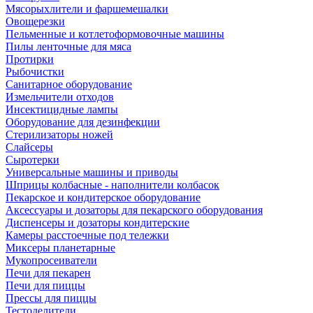
Мясорыхлители и фаршемешалки
Овощерезки
Пельменные и котлетоформовочные машины
Пилы ленточные для мяса
Протирки
Рыбочистки
Санитарное оборудование
Измельчители отходов
Инсектицидные лампы
Оборудование для дезинфекции
Стерилизаторы ножей
Слайсеры
Сыротерки
Универсальные машины и приводы
Шприцы колбасные - наполнители колбасок
Пекарское и кондитерское оборудование
Аксессуары и дозаторы для пекарского оборудования
Диспенсеры и дозаторы кондитерские
Камеры расстоечные под тележки
Миксеры планетарные
Мукопросеиватели
Печи для пекарен
Печи для пиццы
Прессы для пиццы
Тестоделители