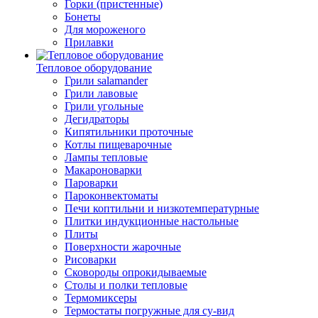
Горки (пристенные)
Бонеты
Для мороженого
Прилавки
Тепловое оборудование
Грили salamander
Грили лавовые
Грили угольные
Дегидраторы
Кипятильники проточные
Котлы пищеварочные
Лампы тепловые
Макароноварки
Пароварки
Пароконвектоматы
Печи коптильни и низкотемпературные
Плитки индукционные настольные
Плиты
Поверхности жарочные
Рисоварки
Сковороды опрокидываемые
Столы и полки тепловые
Термомиксеры
Термостаты погружные для су-вид