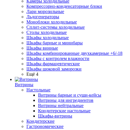
Камеры холодильные
Компрессорно-конденсаторные блоки
Лари морозильные
Льдогенераторы
Моноблоки холодильные
Сплит-системы холодильные
Столы холодильные
Шкафы холодильные
Шкафы барные и минибары
Шкафы винные
Шкафы комбинированные двухкамерные +6/-18
Шкафы с контролем влажности
Шкафы фармацевтические
Шкафы шоковой заморозки
Ещё 4
Витрины
Настольные
Витрины барные и суши-кейсы
Витрины для ингредиентов
Витрины нейтральные
Кондитерские настольные
Шкафы-витрины
Кондитерские
Гастрономические