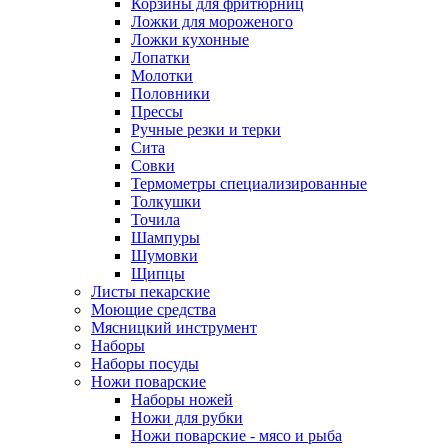
Корзины для фритюрниц
Ложки для мороженого
Ложки кухонные
Лопатки
Молотки
Половники
Прессы
Ручные резки и терки
Сита
Совки
Термометры специализированные
Толкушки
Точила
Шампуры
Шумовки
Щипцы
Листы пекарские
Моющие средства
Мясницкий инструмент
Наборы
Наборы посуды
Ножи поварские
Наборы ножей
Ножи для рубки
Ножи поварские - мясо и рыба