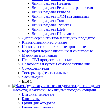
Линия раздачи Премьер
Линия раздачи Регата - встраиваемая
Линия раздачи Ривьера
Линия раздачи ТММ встраиваемая
Линия раздачи Толга
Линия раздачи Тульская
Линия раздачи Шеф
Линия раздачи Школьник
Диспенсеры напитков и сыпучих продуктов
Кипятильники настольные
Кипятильники настольные проточные
Кофеварки перколяционные и фильтровые
Мармиты и супницы
Печи СВЧ профессиональные
Салат-бары и буфеты самообслуживания
Сокоохладители
Тостеры профессиональные
Чафинг-диш
Ещё 1
Фаст-фуд и закусочные - шаурма хот-доги сэндвич
Витрины тепловые
Блинницы
Грили для хот-догов
Грили для шаурмы