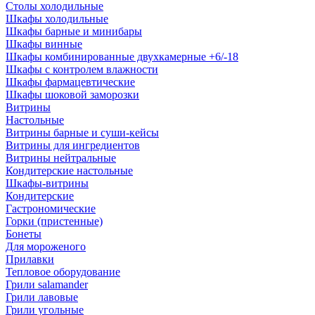
Столы холодильные
Шкафы холодильные
Шкафы барные и минибары
Шкафы винные
Шкафы комбинированные двухкамерные +6/-18
Шкафы с контролем влажности
Шкафы фармацевтические
Шкафы шоковой заморозки
Витрины
Настольные
Витрины барные и суши-кейсы
Витрины для ингредиентов
Витрины нейтральные
Кондитерские настольные
Шкафы-витрины
Кондитерские
Гастрономические
Горки (пристенные)
Бонеты
Для мороженого
Прилавки
Тепловое оборудование
Грили salamander
Грили лавовые
Грили угольные