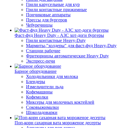
Грили карусельные для кур
Грили контактные прижимные
Пончиковые аппараты
Прессы для бургеров
Чебуречницы
Фаст-фуд Heavy Duty - АЗС хот-доги бургеры
Грили контактные Heavy-Duty
Мармиты-"холдеры" для фаст-фуд Heavy-Duty
Станции рабочие
Фритюрницы автоматические Heavy Duty
Экспресс-печи
Барное оборудование
Холодильники для молока
Блендеры
Измельчители льда
Кофемашины
Кофемолки
Миксеры для молочных коктейлей
Соковыжималки
Шоколадоварки
Поп-корн сахарная вата мороженое десерты
Аппараты для поп-корна