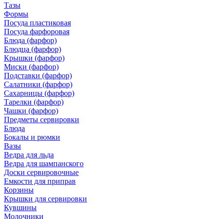
Тазы
Формы
Посуда пластиковая
Посуда фарфоровая
Блюда (фарфор)
Блюдца (фарфор)
Крышки (фарфор)
Миски (фарфор)
Подставки (фарфор)
Салатники (фарфор)
Сахарницы (фарфор)
Тарелки (фарфор)
Чашки (фарфор)
Предметы сервировки
Блюда
Бокалы и рюмки
Вазы
Ведра для льда
Ведра для шампанского
Доски сервировочные
Емкости для приправ
Корзины
Крышки для сервировки
Кувшины
Молочники