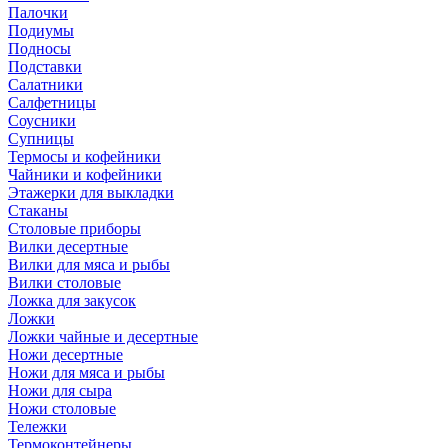
Палочки
Подиумы
Подносы
Подставки
Салатники
Салфетницы
Соусники
Супницы
Термосы и кофейники
Чайники и кофейники
Этажерки для выкладки
Стаканы
Столовые приборы
Вилки десертные
Вилки для мяса и рыбы
Вилки столовые
Ложка для закусок
Ложки
Ложки чайные и десертные
Ножи десертные
Ножи для мяса и рыбы
Ножи для сыра
Ножи столовые
Тележки
Термоконтейнеры