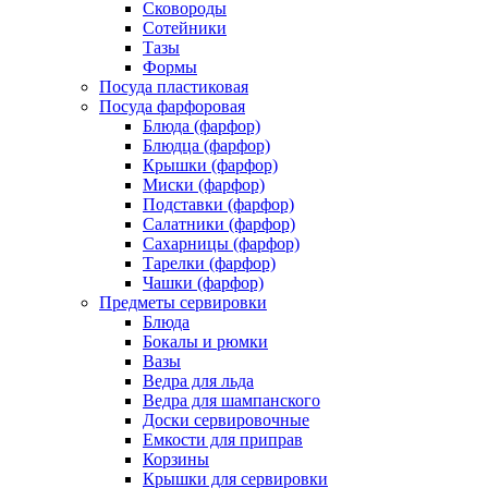
Сковороды
Сотейники
Тазы
Формы
Посуда пластиковая
Посуда фарфоровая
Блюда (фарфор)
Блюдца (фарфор)
Крышки (фарфор)
Миски (фарфор)
Подставки (фарфор)
Салатники (фарфор)
Сахарницы (фарфор)
Тарелки (фарфор)
Чашки (фарфор)
Предметы сервировки
Блюда
Бокалы и рюмки
Вазы
Ведра для льда
Ведра для шампанского
Доски сервировочные
Емкости для приправ
Корзины
Крышки для сервировки