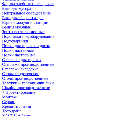
Формы хлебные и пекарские
Баки для мусора
Нейтральное оборудование
Баки для сбора отходов
Барные модули и станции
Ванны моечные
Зонты вентиляционные
Подставки под оборудование
Подтоварники
Полки для тарелок и досок
Полки настенные
Полки настольные
Стеллажи для тарелок
Стеллажи производственные
Стеллажи складские
Столы кондитерские
Столы производственные
Тележки и тележки-шпильки
Шкафы производственные
Проектирование
Монтаж
Сервис
Кредит и лизинг
Тест-драйв
ХАССП и Аудит