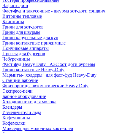
Тостеры профессиональные
Чафинг-диш
Фаст-фуд и закусочные - шаурма хот-доги сэндвич
Витрины тепловые
Блинницы
Грили для хот-догов
Грили для шаурмы
Грили карусельные для кур
Грили контактные прижимные
Пончиковые аппараты
Прессы для бургеров
Чебуречницы
Фаст-фуд Heavy Duty - АЗС хот-доги бургеры
Грили контактные Heavy-Duty
Мармиты-"холдеры" для фаст-фуд Heavy-Duty
Станции рабочие
Фритюрницы автоматические Heavy Duty
Экспресс-печи
Барное оборудование
Холодильники для молока
Блендеры
Измельчители льда
Кофемашины
Кофемолки
Миксеры для молочных коктейлей