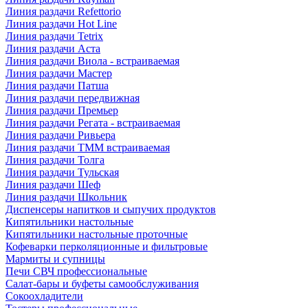
Линия раздачи Refettorio
Линия раздачи Hot Line
Линия раздачи Tetrix
Линия раздачи Аста
Линия раздачи Виола - встраиваемая
Линия раздачи Мастер
Линия раздачи Патша
Линия раздачи передвижная
Линия раздачи Премьер
Линия раздачи Регата - встраиваемая
Линия раздачи Ривьера
Линия раздачи ТММ встраиваемая
Линия раздачи Толга
Линия раздачи Тульская
Линия раздачи Шеф
Линия раздачи Школьник
Диспенсеры напитков и сыпучих продуктов
Кипятильники настольные
Кипятильники настольные проточные
Кофеварки перколяционные и фильтровые
Мармиты и супницы
Печи СВЧ профессиональные
Салат-бары и буфеты самообслуживания
Сокоохладители