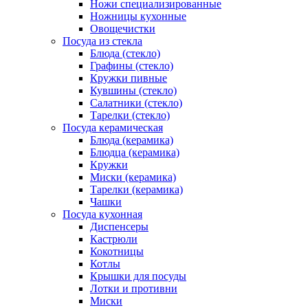
Ножи специализированные
Ножницы кухонные
Овощечистки
Посуда из стекла
Блюда (стекло)
Графины (стекло)
Кружки пивные
Кувшины (стекло)
Салатники (стекло)
Тарелки (стекло)
Посуда керамическая
Блюда (керамика)
Блюдца (керамика)
Кружки
Миски (керамика)
Тарелки (керамика)
Чашки
Посуда кухонная
Диспенсеры
Кастрюли
Кокотницы
Котлы
Крышки для посуды
Лотки и противни
Миски