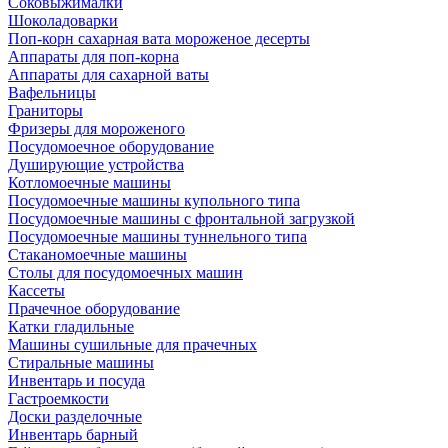
Соковыжималки
Шоколадоварки
Поп-корн сахарная вата мороженое десерты
Аппараты для поп-корна
Аппараты для сахарной ваты
Вафельницы
Граниторы
Фризеры для мороженого
Посудомоечное оборудование
Душирующие устройства
Котломоечные машины
Посудомоечные машины купольного типа
Посудомоечные машины с фронтальной загрузкой
Посудомоечные машины туннельного типа
Стаканомоечные машины
Столы для посудомоечных машин
Кассеты
Прачечное оборудование
Катки гладильные
Машины сушильные для прачечных
Стиральные машины
Инвентарь и посуда
Гастроемкости
Доски разделочные
Инвентарь барный