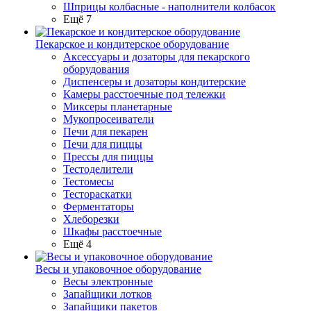
Шприцы колбасные - наполнители колбасок
Ещё 7
Пекарское и кондитерское оборудование
Аксессуары и дозаторы для пекарского
оборудования
Диспенсеры и дозаторы кондитерские
Камеры расстоечные под тележки
Миксеры планетарные
Мукопросеиватели
Печи для пекарен
Печи для пиццы
Прессы для пиццы
Тестоделители
Тестомесы
Тестораскатки
Ферментаторы
Хлеборезки
Шкафы расстоечные
Ещё 4
Весы и упаковочное оборудование
Весы электронные
Запайщики лотков
Запайщики пакетов