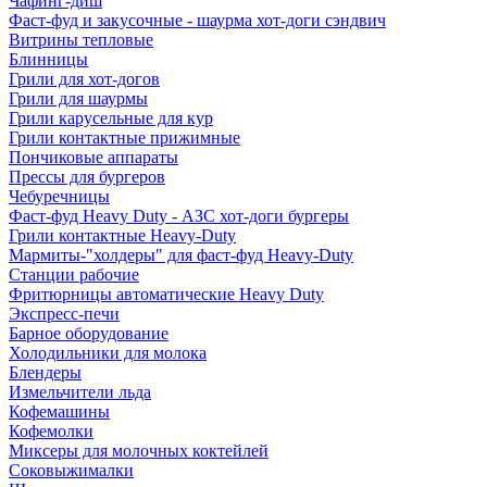
Чафинг-диш
Фаст-фуд и закусочные - шаурма хот-доги сэндвич
Витрины тепловые
Блинницы
Грили для хот-догов
Грили для шаурмы
Грили карусельные для кур
Грили контактные прижимные
Пончиковые аппараты
Прессы для бургеров
Чебуречницы
Фаст-фуд Heavy Duty - АЗС хот-доги бургеры
Грили контактные Heavy-Duty
Мармиты-"холдеры" для фаст-фуд Heavy-Duty
Станции рабочие
Фритюрницы автоматические Heavy Duty
Экспресс-печи
Барное оборудование
Холодильники для молока
Блендеры
Измельчители льда
Кофемашины
Кофемолки
Миксеры для молочных коктейлей
Соковыжималки