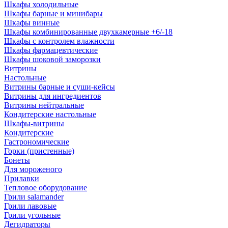
Шкафы холодильные
Шкафы барные и минибары
Шкафы винные
Шкафы комбинированные двухкамерные +6/-18
Шкафы с контролем влажности
Шкафы фармацевтические
Шкафы шоковой заморозки
Витрины
Настольные
Витрины барные и суши-кейсы
Витрины для ингредиентов
Витрины нейтральные
Кондитерские настольные
Шкафы-витрины
Кондитерские
Гастрономические
Горки (пристенные)
Бонеты
Для мороженого
Прилавки
Тепловое оборудование
Грили salamander
Грили лавовые
Грили угольные
Дегидраторы