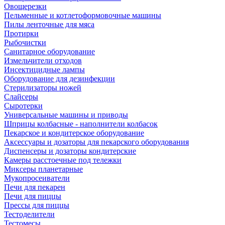
Овощерезки
Пельменные и котлетоформовочные машины
Пилы ленточные для мяса
Протирки
Рыбочистки
Санитарное оборудование
Измельчители отходов
Инсектицидные лампы
Оборудование для дезинфекции
Стерилизаторы ножей
Слайсеры
Сыротерки
Универсальные машины и приводы
Шприцы колбасные - наполнители колбасок
Пекарское и кондитерское оборудование
Аксессуары и дозаторы для пекарского оборудования
Диспенсеры и дозаторы кондитерские
Камеры расстоечные под тележки
Миксеры планетарные
Мукопросеиватели
Печи для пекарен
Печи для пиццы
Прессы для пиццы
Тестоделители
Тестомесы