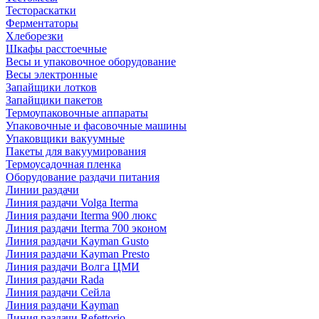
Тестораскатки
Ферментаторы
Хлеборезки
Шкафы расстоечные
Весы и упаковочное оборудование
Весы электронные
Запайщики лотков
Запайщики пакетов
Термоупаковочные аппараты
Упаковочные и фасовочные машины
Упаковщики вакуумные
Пакеты для вакуумирования
Термоусадочная пленка
Оборудование раздачи питания
Линии раздачи
Линия раздачи Volga Iterma
Линия раздачи Iterma 900 люкс
Линия раздачи Iterma 700 эконом
Линия раздачи Kayman Gusto
Линия раздачи Kayman Presto
Линия раздачи Волга ЦМИ
Линия раздачи Rada
Линия раздачи Сейла
Линия раздачи Kayman
Линия раздачи Refettorio