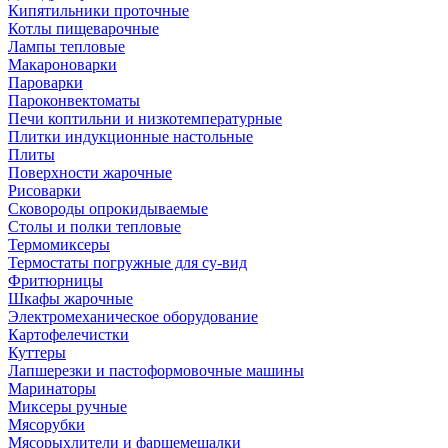
Кипятильники проточные
Котлы пищеварочные
Лампы тепловые
Макароноварки
Пароварки
Пароконвектоматы
Печи коптильни и низкотемпературные
Плитки индукционные настольные
Плиты
Поверхности жарочные
Рисоварки
Сковороды опрокидываемые
Столы и полки тепловые
Термомиксеры
Термостаты погружные для су-вид
Фритюрницы
Шкафы жарочные
Электромеханическое оборудование
Картофелечистки
Куттеры
Лапшерезки и пастоформовочные машины
Маринаторы
Миксеры ручные
Мясорубки
Мясорыхлители и фаршемешалки