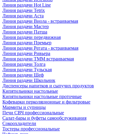
Линия раздачи Hot Line
Линия раздачи Tetrix
Линия раздачи Аста
Линия раздачи Виола - встраиваемая
Линия раздачи Мастер
Линия раздачи Патша
Линия раздачи передвижная
Линия раздачи Премьер
Линия раздачи Регата - встраиваемая
Линия раздачи Ривьера
Линия раздачи ТММ встраиваемая
Линия раздачи Толга
Линия раздачи Тульская
Линия раздачи Шеф
Линия раздачи Школьник
Диспенсеры напитков и сыпучих продуктов
Кипятильники настольные
Кипятильники настольные проточные
Кофеварки перколяционные и фильтровые
Мармиты и супницы
Печи СВЧ профессиональные
Салат-бары и буфеты самообслуживания
Сокоохладители
Тостеры профессиональные