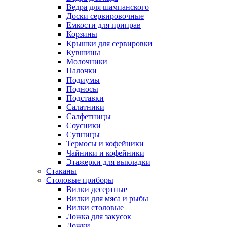
Ведра для шампанского
Доски сервировочные
Емкости для приправ
Корзины
Крышки для сервировки
Кувшины
Молочники
Палочки
Подиумы
Подносы
Подставки
Салатники
Салфетницы
Соусники
Супницы
Термосы и кофейники
Чайники и кофейники
Этажерки для выкладки
Стаканы
Столовые приборы
Вилки десертные
Вилки для мяса и рыбы
Вилки столовые
Ложка для закусок
Ложки