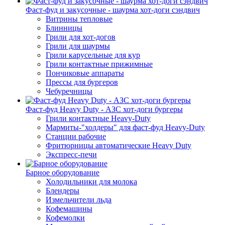
Фаст-фуд и закусочные - шаурма хот-доги сэндвич
Витрины тепловые
Блинницы
Грили для хот-догов
Грили для шаурмы
Грили карусельные для кур
Грили контактные прижимные
Пончиковые аппараты
Прессы для бургеров
Чебуречницы
Фаст-фуд Heavy Duty - АЗС хот-доги бургеры
Грили контактные Heavy-Duty
Мармиты-"холдеры" для фаст-фуд Heavy-Duty
Станции рабочие
Фритюрницы автоматические Heavy Duty
Экспресс-печи
Барное оборудование
Холодильники для молока
Блендеры
Измельчители льда
Кофемашины
Кофемолки