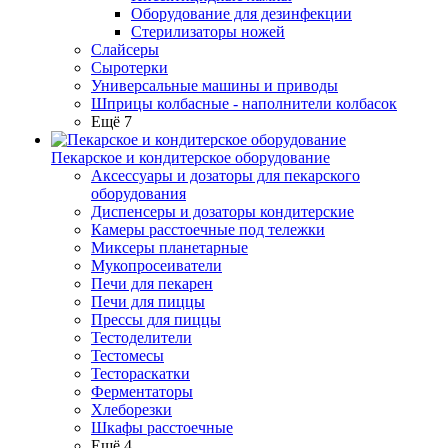
Оборудование для дезинфекции
Стерилизаторы ножей
Слайсеры
Сыротерки
Универсальные машины и приводы
Шприцы колбасные - наполнители колбасок
Ещё 7
Пекарское и кондитерское оборудование
Аксессуары и дозаторы для пекарского
оборудования
Диспенсеры и дозаторы кондитерские
Камеры расстоечные под тележки
Миксеры планетарные
Мукопросеиватели
Печи для пекарен
Печи для пиццы
Прессы для пиццы
Тестоделители
Тестомесы
Тестораскатки
Ферментаторы
Хлеборезки
Шкафы расстоечные
Ещё 4