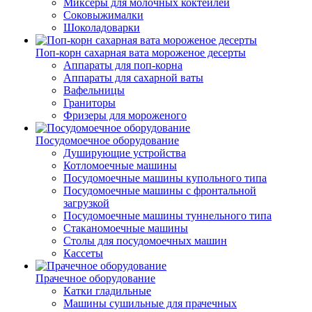
Миксеры для молочных коктейлей
Соковыжималки
Шоколадоварки
Поп-корн сахарная вата мороженое десерты
Аппараты для поп-корна
Аппараты для сахарной ваты
Вафельницы
Граниторы
Фризеры для мороженого
Посудомоечное оборудование
Душирующие устройства
Котломоечные машины
Посудомоечные машины купольного типа
Посудомоечные машины с фронтальной
загрузкой
Посудомоечные машины туннельного типа
Стаканомоечные машины
Столы для посудомоечных машин
Кассеты
Прачечное оборудование
Катки гладильные
Машины сушильные для прачечных