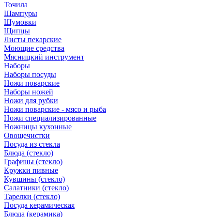
Точила
Шампуры
Шумовки
Щипцы
Листы пекарские
Моющие средства
Мясницкий инструмент
Наборы
Наборы посуды
Ножи поварские
Наборы ножей
Ножи для рубки
Ножи поварские - мясо и рыба
Ножи специализированные
Ножницы кухонные
Овощечистки
Посуда из стекла
Блюда (стекло)
Графины (стекло)
Кружки пивные
Кувшины (стекло)
Салатники (стекло)
Тарелки (стекло)
Посуда керамическая
Блюда (керамика)