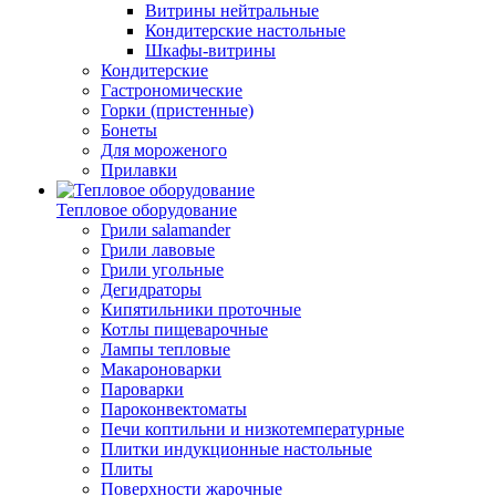
Витрины нейтральные
Кондитерские настольные
Шкафы-витрины
Кондитерские
Гастрономические
Горки (пристенные)
Бонеты
Для мороженого
Прилавки
Тепловое оборудование
Грили salamander
Грили лавовые
Грили угольные
Дегидраторы
Кипятильники проточные
Котлы пищеварочные
Лампы тепловые
Макароноварки
Пароварки
Пароконвектоматы
Печи коптильни и низкотемпературные
Плитки индукционные настольные
Плиты
Поверхности жарочные