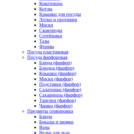
Кокотницы
Котлы
Крышки для посуды
Лотки и противни
Миски
Сковороды
Сотейники
Тазы
Формы
Посуда пластиковая
Посуда фарфоровая
Блюда (фарфор)
Блюдца (фарфор)
Крышки (фарфор)
Миски (фарфор)
Подставки (фарфор)
Салатники (фарфор)
Сахарницы (фарфор)
Тарелки (фарфор)
Чашки (фарфор)
Предметы сервировки
Блюда
Бокалы и рюмки
Вазы
Ведра для льда