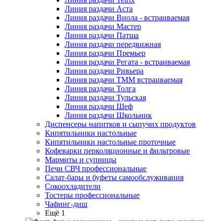
Линия раздачи Аста
Линия раздачи Виола - встраиваемая
Линия раздачи Мастер
Линия раздачи Патша
Линия раздачи передвижная
Линия раздачи Премьер
Линия раздачи Регата - встраиваемая
Линия раздачи Ривьера
Линия раздачи ТММ встраиваемая
Линия раздачи Толга
Линия раздачи Тульская
Линия раздачи Шеф
Линия раздачи Школьник
Диспенсеры напитков и сыпучих продуктов
Кипятильники настольные
Кипятильники настольные проточные
Кофеварки перколяционные и фильтровые
Мармиты и супницы
Печи СВЧ профессиональные
Салат-бары и буфеты самообслуживания
Сокоохладители
Тостеры профессиональные
Чафинг-диш
Ещё 1