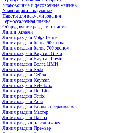
Упаковочные и фасовочные машины
Упаковщики вакуумные
Пакеты для вакуумирования
Термоусадочная пленка
Оборудование раздачи питания
Линии раздачи
Линия раздачи Volga Iterma
Линия раздачи Iterma 900 люкс
Линия раздачи Iterma 700 эконом
Линия раздачи Kayman Gusto
Линия раздачи Kayman Presto
Линия раздачи Волга ЦМИ
Линия раздачи Rada
Линия раздачи Сейла
Линия раздачи Kayman
Линия раздачи Refettorio
Линия раздачи Hot Line
Линия раздачи Tetrix
Линия раздачи Аста
Линия раздачи Виола - встраиваемая
Линия раздачи Мастер
Линия раздачи Патша
Линия раздачи передвижная
Линия раздачи Премьер