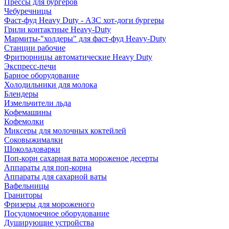
Прессы для бургеров
Чебуречницы
Фаст-фуд Heavy Duty - АЗС хот-доги бургеры
Грили контактные Heavy-Duty
Мармиты-"холдеры" для фаст-фуд Heavy-Duty
Станции рабочие
Фритюрницы автоматические Heavy Duty
Экспресс-печи
Барное оборудование
Холодильники для молока
Блендеры
Измельчители льда
Кофемашины
Кофемолки
Миксеры для молочных коктейлей
Соковыжималки
Шоколадоварки
Поп-корн сахарная вата мороженое десерты
Аппараты для поп-корна
Аппараты для сахарной ваты
Вафельницы
Граниторы
Фризеры для мороженого
Посудомоечное оборудование
Душирующие устройства