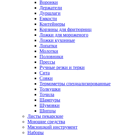
Воронки
Держатели
Дуршлаги
Емкости
Контейнеры
Корзины для фритюрниц
Ложки для мороженого
Ложки кухонные
Лопатки
Молотки
Половники
Прессы
Ручные резки и терки
Сита
Совки
Термометры специализированные
Толкушки
Точила
Шампуры
Шумовки
Щипцы
Листы пекарские
Моющие средства
Мясницкий инструмент
Наборы