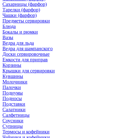
Сахарницы (фарфор)
Тарелки (фарфор)
Чашки (фарфор)
Предметы сервировки
Блюда
Бокалы и рюмки
Вазы
Ведра для льда
Ведра для шампанского
Доски сервировочные
Емкости для приправ
Корзины
Крышки для сервировки
Кувшины
Молочники
Палочки
Подиумы
Подносы
Подставки
Салатники
Салфетницы
Соусники
Супницы
Термосы и кофейники
Чайники и кофейники