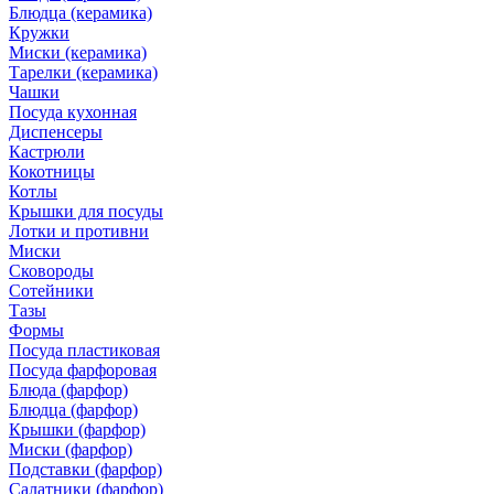
Блюдца (керамика)
Кружки
Миски (керамика)
Тарелки (керамика)
Чашки
Посуда кухонная
Диспенсеры
Кастрюли
Кокотницы
Котлы
Крышки для посуды
Лотки и противни
Миски
Сковороды
Сотейники
Тазы
Формы
Посуда пластиковая
Посуда фарфоровая
Блюда (фарфор)
Блюдца (фарфор)
Крышки (фарфор)
Миски (фарфор)
Подставки (фарфор)
Салатники (фарфор)