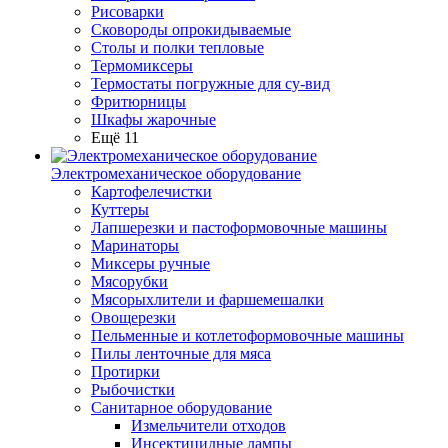
Рисоварки
Сковороды опрокидываемые
Столы и полки тепловые
Термомиксеры
Термостаты погружные для су-вид
Фритюрницы
Шкафы жарочные
Ещё 11
Электромеханическое оборудование
Картофелечистки
Куттеры
Лапшерезки и пастоформовочные машины
Маринаторы
Миксеры ручные
Мясорубки
Мясорыхлители и фаршемешалки
Овощерезки
Пельменные и котлетоформовочные машины
Пилы ленточные для мяса
Протирки
Рыбочистки
Санитарное оборудование
Измельчители отходов
Инсектицидные лампы