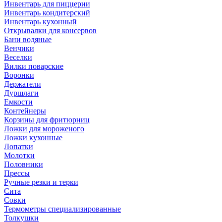
Инвентарь для пиццерии
Инвентарь кондитерский
Инвентарь кухонный
Открывалки для консервов
Бани водяные
Венчики
Веселки
Вилки поварские
Воронки
Держатели
Дуршлаги
Емкости
Контейнеры
Корзины для фритюрниц
Ложки для мороженого
Ложки кухонные
Лопатки
Молотки
Половники
Прессы
Ручные резки и терки
Сита
Совки
Термометры специализированные
Толкушки