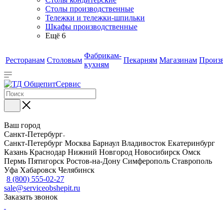
Столы производственные
Тележки и тележки-шпильки
Шкафы производственные
Ещё 6
Фабрикам-
Ресторанам
Столовым
Пекарням
Магазинам
Произ
кухням
Ваш город
Санкт-Петербург
Санкт-Петербург
Москва
Барнаул
Владивосток
Екатеринбург
Казань
Краснодар
Нижний Новгород
Новосибирск
Омск
Пермь
Пятигорск
Ростов-на-Дону
Симферополь
Ставрополь
Уфа
Хабаровск
Челябинск
8 (800) 555-02-27
sale@serviceobshepit.ru
Заказать звонок