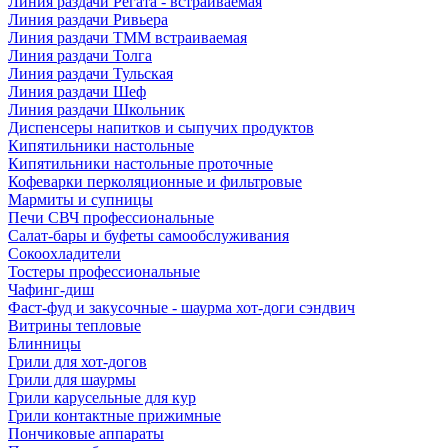
Линия раздачи Регата - встраиваемая
Линия раздачи Ривьера
Линия раздачи ТММ встраиваемая
Линия раздачи Толга
Линия раздачи Тульская
Линия раздачи Шеф
Линия раздачи Школьник
Диспенсеры напитков и сыпучих продуктов
Кипятильники настольные
Кипятильники настольные проточные
Кофеварки перколяционные и фильтровые
Мармиты и супницы
Печи СВЧ профессиональные
Салат-бары и буфеты самообслуживания
Сокоохладители
Тостеры профессиональные
Чафинг-диш
Фаст-фуд и закусочные - шаурма хот-доги сэндвич
Витрины тепловые
Блинницы
Грили для хот-догов
Грили для шаурмы
Грили карусельные для кур
Грили контактные прижимные
Пончиковые аппараты