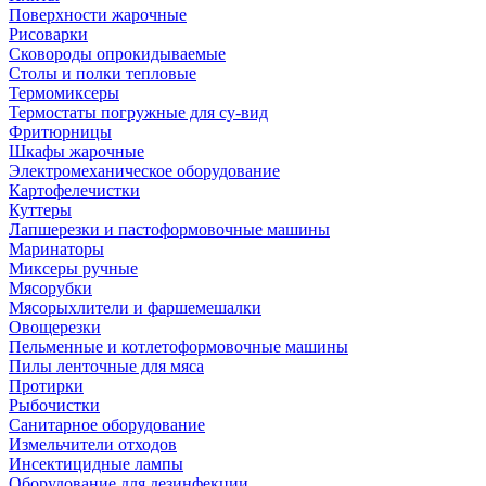
Поверхности жарочные
Рисоварки
Сковороды опрокидываемые
Столы и полки тепловые
Термомиксеры
Термостаты погружные для су-вид
Фритюрницы
Шкафы жарочные
Электромеханическое оборудование
Картофелечистки
Куттеры
Лапшерезки и пастоформовочные машины
Маринаторы
Миксеры ручные
Мясорубки
Мясорыхлители и фаршемешалки
Овощерезки
Пельменные и котлетоформовочные машины
Пилы ленточные для мяса
Протирки
Рыбочистки
Санитарное оборудование
Измельчители отходов
Инсектицидные лампы
Оборудование для дезинфекции