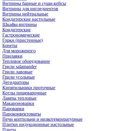
Витрины барные и суши-кейсы
Витрины для ингредиентов
Витрины нейтральные
Кондитерские настольные
Шкафы-витрины
Кондитерские
Гастрономические
Горки (пристенные)
Бонеты
Для мороженого
Прилавки
Тепловое оборудование
Грили salamander
Грили лавовые
Грили угольные
Дегидраторы
Кипятильники проточные
Котлы пищеварочные
Лампы тепловые
Макароноварки
Пароварки
Пароконвектоматы
Печи коптильни и низкотемпературные
Плитки индукционные настольные
Плиты