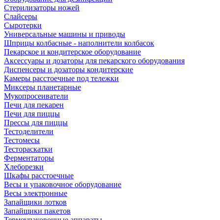
Стерилизаторы ножей
Слайсеры
Сыротерки
Универсальные машины и приводы
Шприцы колбасные - наполнители колбасок
Пекарское и кондитерское оборудование
Аксессуары и дозаторы для пекарского оборудования
Диспенсеры и дозаторы кондитерские
Камеры расстоечные под тележки
Миксеры планетарные
Мукопросеиватели
Печи для пекарен
Печи для пиццы
Прессы для пиццы
Тестоделители
Тестомесы
Тестораскатки
Ферментаторы
Хлеборезки
Шкафы расстоечные
Весы и упаковочное оборудование
Весы электронные
Запайщики лотков
Запайщики пакетов
Термоупаковочные аппараты