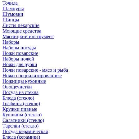
Точила
Шампуры
Шумовки
Щипцы
Листы пекарские
Моющие средства
Мясницкий инструмент
Наборы
Наборы посуды
Ножи поварские
Наборы ножей
Ножи для рубки
Ножи поварские - мясо и рыба
Ножи специализированные
Ножницы кухонные
Овощечистки
Посуда из стекла
Блюда (стекло)
Графины (стекло)
Кружки пивные
Кувшины (стекло)
Салатники (стекло)
Тарелки (стекло)
Посуда керамическая
Блюда (керамика)