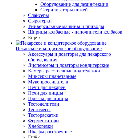
Оборудование для дезинфекции
Стерилизаторы ножей
Слайсеры
Сыротерки
Универсальные машины и приводы
Шприцы колбасные - наполнители колбасок
Ещё 7
Пекарское и кондитерское оборудование
Аксессуары и дозаторы для пекарского
оборудования
Диспенсеры и дозаторы кондитерские
Камеры расстоечные под тележки
Миксеры планетарные
Мукопросеиватели
Печи для пекарен
Печи для пиццы
Прессы для пиццы
Тестоделители
Тестомесы
Тестораскатки
Ферментаторы
Хлеборезки
Шкафы расстоечные
Ещё 4