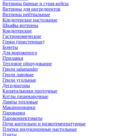
Витрины барные и суши-кейсы
Витрины для ингредиентов
Витрины нейтральные
Кондитерские настольные
Шкафы-витрины
Кондитерские
Гастрономические
Горки (пристенные)
Бонеты
Для мороженого
Прилавки
Тепловое оборудование
Грили salamander
Грили лавовые
Грили угольные
Дегидраторы
Кипятильники проточные
Котлы пищеварочные
Лампы тепловые
Макароноварки
Пароварки
Пароконвектоматы
Печи коптильни и низкотемпературные
Плитки индукционные настольные
Плиты