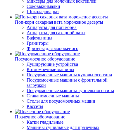
Миксеры для молочных коктейлей
Соковыжималки
Шоколадоварки
Поп-корн сахарная вата мороженое десерты
Аппараты для поп-корна
Аппараты для сахарной ваты
Вафельницы
Граниторы
Фризеры для мороженого
Посудомоечное оборудование
Душирующие устройства
Котломоечные машины
Посудомоечные машины купольного типа
Посудомоечные машины с фронтальной
загрузкой
Посудомоечные машины туннельного типа
Стаканомоечные машины
Столы для посудомоечных машин
Кассеты
Прачечное оборудование
Катки гладильные
Машины сушильные для прачечных