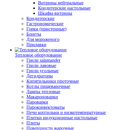
Витрины нейтральные
Кондитерские настольные
Шкафы-витрины
Кондитерские
Гастрономические
Горки (пристенные)
Бонеты
Для мороженого
Прилавки
Тепловое оборудование
Грили salamander
Грили лавовые
Грили угольные
Дегидраторы
Кипятильники проточные
Котлы пищеварочные
Лампы тепловые
Макароноварки
Пароварки
Пароконвектоматы
Печи коптильни и низкотемпературные
Плитки индукционные настольные
Плиты
Поверхности жарочные