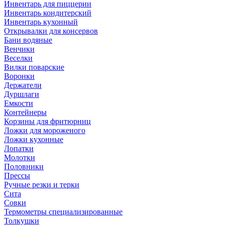
Инвентарь для пиццерии
Инвентарь кондитерский
Инвентарь кухонный
Открывалки для консервов
Бани водяные
Венчики
Веселки
Вилки поварские
Воронки
Держатели
Дуршлаги
Емкости
Контейнеры
Корзины для фритюрниц
Ложки для мороженого
Ложки кухонные
Лопатки
Молотки
Половники
Прессы
Ручные резки и терки
Сита
Совки
Термометры специализированные
Толкушки