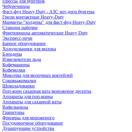
Прессы для бургеров
Чебуречницы
Фаст-фуд Heavy Duty - АЗС хот-доги бургеры
Грили контактные Heavy-Duty
Мармиты-"холдеры" для фаст-фуд Heavy-Duty
Станции рабочие
Фритюрницы автоматические Heavy Duty
Экспресс-печи
Барное оборудование
Холодильники для молока
Блендеры
Измельчители льда
Кофемашины
Кофемолки
Миксеры для молочных коктейлей
Соковыжималки
Шоколадоварки
Поп-корн сахарная вата мороженое десерты
Аппараты для поп-корна
Аппараты для сахарной ваты
Вафельницы
Граниторы
Фризеры для мороженого
Посудомоечное оборудование
Душирующие устройства