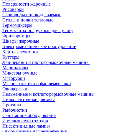
Поверхности жарочные
Рисоварки
Сковороды опрокидываемые
Столы и полки тепловые
Термомиксеры
Термостаты погружные для су-вид
Фритюрницы
Шкафы жарочные
Электромеханическое оборудование
Картофелечистки
Куттеры
Лапшерезки и пастоформовочные машины
Маринаторы
Миксеры ручные
Мясорубки
Мясорыхлители и фаршемешалки
Овощерезки
Пельменные и котлетоформовочные машины
Пилы ленточные для мяса
Протирки
Рыбочистки
Санитарное оборудование
Измельчители отходов
Инсектицидные лампы
Оборудование для дезинфекции