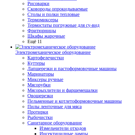
Рисоварки
Сковороды опрокидываемые
Столы и полки тепловые
Термомиксеры
Термостаты погружные для су-вид
Фритюрницы
Шкафы жарочные
Ещё 11
Электромеханическое оборудование
Картофелечистки
Куттеры
Лапшерезки и пастоформовочные машины
Маринаторы
Миксеры ручные
Мясорубки
Мясорыхлители и фаршемешалки
Овощерезки
Пельменные и котлетоформовочные машины
Пилы ленточные для мяса
Протирки
Рыбочистки
Санитарное оборудование
Измельчители отходов
Инсектицидные лампы