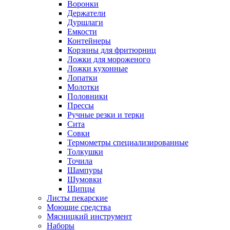
Воронки
Держатели
Дуршлаги
Емкости
Контейнеры
Корзины для фритюрниц
Ложки для мороженого
Ложки кухонные
Лопатки
Молотки
Половники
Прессы
Ручные резки и терки
Сита
Совки
Термометры специализированные
Толкушки
Точила
Шампуры
Шумовки
Щипцы
Листы пекарские
Моющие средства
Мясницкий инструмент
Наборы