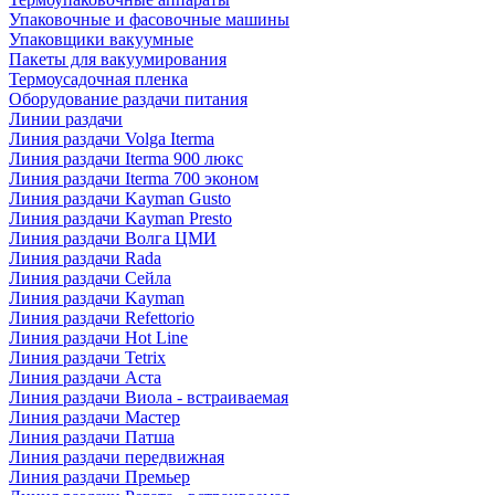
Упаковочные и фасовочные машины
Упаковщики вакуумные
Пакеты для вакуумирования
Термоусадочная пленка
Оборудование раздачи питания
Линии раздачи
Линия раздачи Volga Iterma
Линия раздачи Iterma 900 люкс
Линия раздачи Iterma 700 эконом
Линия раздачи Kayman Gusto
Линия раздачи Kayman Presto
Линия раздачи Волга ЦМИ
Линия раздачи Rada
Линия раздачи Сейла
Линия раздачи Kayman
Линия раздачи Refettorio
Линия раздачи Hot Line
Линия раздачи Tetrix
Линия раздачи Аста
Линия раздачи Виола - встраиваемая
Линия раздачи Мастер
Линия раздачи Патша
Линия раздачи передвижная
Линия раздачи Премьер