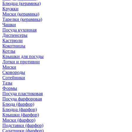
Блюдца (керамика)
Кружки
Миски (керамика)
Тарелки (керамика)
Чашки
Посуда кухонная
Диспенсеры
Кастрюли
Кокотницы
Котлы
Крышки для посуды
Лотки и противни
Миски
Сковороды
Сотейники
Тазы
Формы
Посуда пластиковая
Посуда фарфоровая
Блюда (фарфор)
Блюдца (фарфор)
Крышки (фарфор)
Миски (фарфор)
Подставки (фарфор)
Салатники (фарфор)