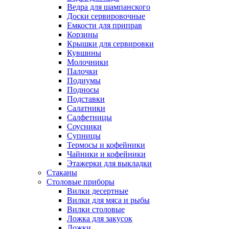
Ведра для шампанского
Доски сервировочные
Емкости для приправ
Корзины
Крышки для сервировки
Кувшины
Молочники
Палочки
Подиумы
Подносы
Подставки
Салатники
Салфетницы
Соусники
Супницы
Термосы и кофейники
Чайники и кофейники
Этажерки для выкладки
Стаканы
Столовые приборы
Вилки десертные
Вилки для мяса и рыбы
Вилки столовые
Ложка для закусок
Ложки