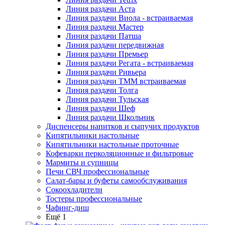
Линия раздачи Аста
Линия раздачи Виола - встраиваемая
Линия раздачи Мастер
Линия раздачи Патша
Линия раздачи передвижная
Линия раздачи Премьер
Линия раздачи Регата - встраиваемая
Линия раздачи Ривьера
Линия раздачи ТММ встраиваемая
Линия раздачи Толга
Линия раздачи Тульская
Линия раздачи Шеф
Линия раздачи Школьник
Диспенсеры напитков и сыпучих продуктов
Кипятильники настольные
Кипятильники настольные проточные
Кофеварки перколяционные и фильтровые
Мармиты и супницы
Печи СВЧ профессиональные
Салат-бары и буфеты самообслуживания
Сокоохладители
Тостеры профессиональные
Чафинг-диш
Ещё 1