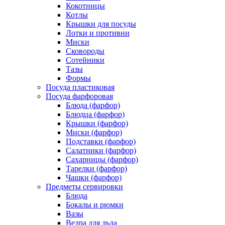
Кокотницы
Котлы
Крышки для посуды
Лотки и противни
Миски
Сковороды
Сотейники
Тазы
Формы
Посуда пластиковая
Посуда фарфоровая
Блюда (фарфор)
Блюдца (фарфор)
Крышки (фарфор)
Миски (фарфор)
Подставки (фарфор)
Салатники (фарфор)
Сахарницы (фарфор)
Тарелки (фарфор)
Чашки (фарфор)
Предметы сервировки
Блюда
Бокалы и рюмки
Вазы
Ведра для льда