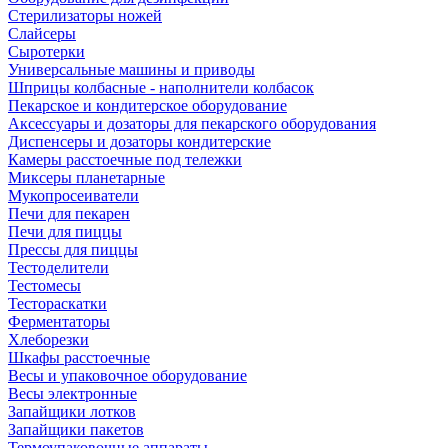
Стерилизаторы ножей
Слайсеры
Сыротерки
Универсальные машины и приводы
Шприцы колбасные - наполнители колбасок
Пекарское и кондитерское оборудование
Аксессуары и дозаторы для пекарского оборудования
Диспенсеры и дозаторы кондитерские
Камеры расстоечные под тележки
Миксеры планетарные
Мукопросеиватели
Печи для пекарен
Печи для пиццы
Прессы для пиццы
Тестоделители
Тестомесы
Тестораскатки
Ферментаторы
Хлеборезки
Шкафы расстоечные
Весы и упаковочное оборудование
Весы электронные
Запайщики лотков
Запайщики пакетов
Термоупаковочные аппараты