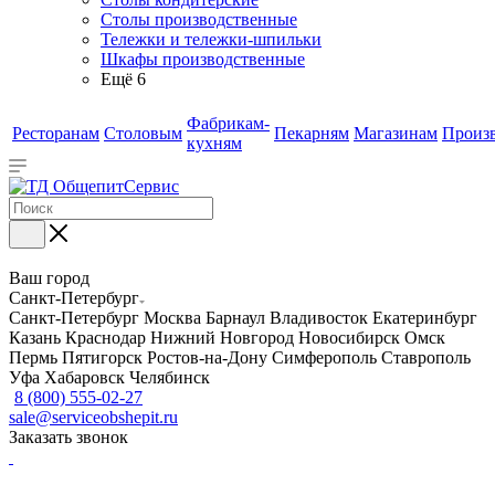
Столы производственные
Тележки и тележки-шпильки
Шкафы производственные
Ещё 6
Фабрикам-
Ресторанам
Столовым
Пекарням
Магазинам
Произ
кухням
Ваш город
Санкт-Петербург
Санкт-Петербург
Москва
Барнаул
Владивосток
Екатеринбург
Казань
Краснодар
Нижний Новгород
Новосибирск
Омск
Пермь
Пятигорск
Ростов-на-Дону
Симферополь
Ставрополь
Уфа
Хабаровск
Челябинск
8 (800) 555-02-27
sale@serviceobshepit.ru
Заказать звонок