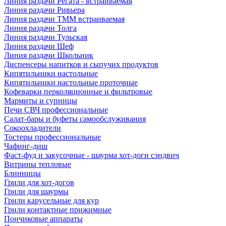
Линия раздачи Регата - встраиваемая
Линия раздачи Ривьера
Линия раздачи ТММ встраиваемая
Линия раздачи Толга
Линия раздачи Тульская
Линия раздачи Шеф
Линия раздачи Школьник
Диспенсеры напитков и сыпучих продуктов
Кипятильники настольные
Кипятильники настольные проточные
Кофеварки перколяционные и фильтровые
Мармиты и супницы
Печи СВЧ профессиональные
Салат-бары и буфеты самообслуживания
Сокоохладители
Тостеры профессиональные
Чафинг-диш
Фаст-фуд и закусочные - шаурма хот-доги сэндвич
Витрины тепловые
Блинницы
Грили для хот-догов
Грили для шаурмы
Грили карусельные для кур
Грили контактные прижимные
Пончиковые аппараты