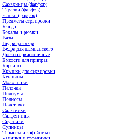
Сахарницы (фарфор)
Тарелки (фарфор)
Чашки (фарфор)
Предметы сервировки
Блюда
Бокалы и рюмки
Вазы
Ведра для льда
Ведра для шампанского
Доски сервировочные
Емкости для приправ
Корзины
Крышки для сервировки
Кувшины
Молочники
Палочки
Подиумы
Подносы
Подставки
Салатники
Салфетницы
Соусники
Супницы
Термосы и кофейники
Чайники и кофейники