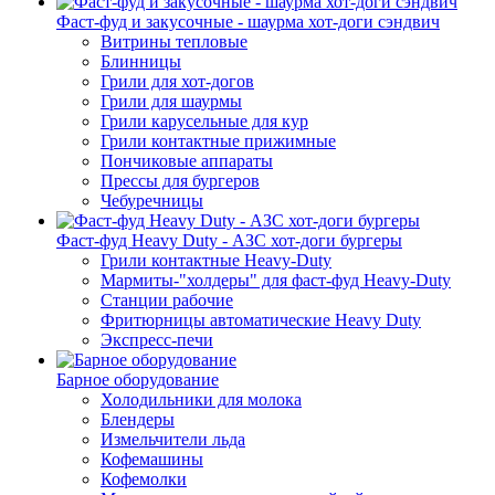
Фаст-фуд и закусочные - шаурма хот-доги сэндвич
Витрины тепловые
Блинницы
Грили для хот-догов
Грили для шаурмы
Грили карусельные для кур
Грили контактные прижимные
Пончиковые аппараты
Прессы для бургеров
Чебуречницы
Фаст-фуд Heavy Duty - АЗС хот-доги бургеры
Грили контактные Heavy-Duty
Мармиты-"холдеры" для фаст-фуд Heavy-Duty
Станции рабочие
Фритюрницы автоматические Heavy Duty
Экспресс-печи
Барное оборудование
Холодильники для молока
Блендеры
Измельчители льда
Кофемашины
Кофемолки