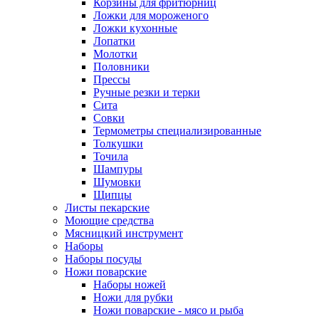
Корзины для фритюрниц
Ложки для мороженого
Ложки кухонные
Лопатки
Молотки
Половники
Прессы
Ручные резки и терки
Сита
Совки
Термометры специализированные
Толкушки
Точила
Шампуры
Шумовки
Щипцы
Листы пекарские
Моющие средства
Мясницкий инструмент
Наборы
Наборы посуды
Ножи поварские
Наборы ножей
Ножи для рубки
Ножи поварские - мясо и рыба