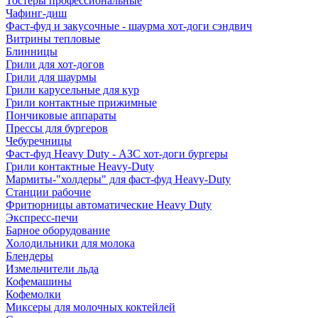
Тостеры профессиональные
Чафинг-диш
Фаст-фуд и закусочные - шаурма хот-доги сэндвич
Витрины тепловые
Блинницы
Грили для хот-догов
Грили для шаурмы
Грили карусельные для кур
Грили контактные прижимные
Пончиковые аппараты
Прессы для бургеров
Чебуречницы
Фаст-фуд Heavy Duty - АЗС хот-доги бургеры
Грили контактные Heavy-Duty
Мармиты-"холдеры" для фаст-фуд Heavy-Duty
Станции рабочие
Фритюрницы автоматические Heavy Duty
Экспресс-печи
Барное оборудование
Холодильники для молока
Блендеры
Измельчители льда
Кофемашины
Кофемолки
Миксеры для молочных коктейлей