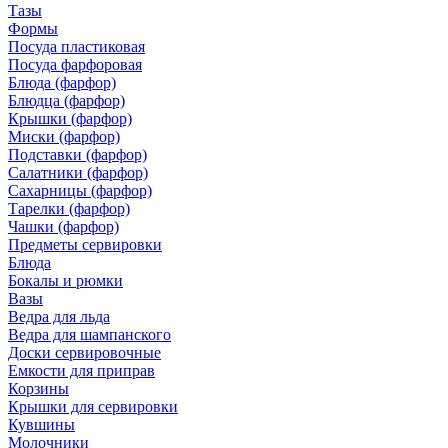
Тазы
Формы
Посуда пластиковая
Посуда фарфоровая
Блюда (фарфор)
Блюдца (фарфор)
Крышки (фарфор)
Миски (фарфор)
Подставки (фарфор)
Салатники (фарфор)
Сахарницы (фарфор)
Тарелки (фарфор)
Чашки (фарфор)
Предметы сервировки
Блюда
Бокалы и рюмки
Вазы
Ведра для льда
Ведра для шампанского
Доски сервировочные
Емкости для приправ
Корзины
Крышки для сервировки
Кувшины
Молочники