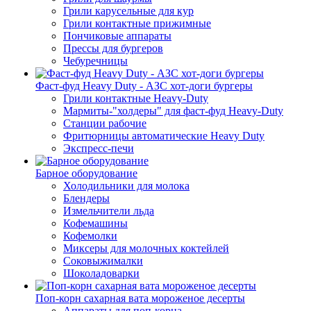
Грили карусельные для кур
Грили контактные прижимные
Пончиковые аппараты
Прессы для бургеров
Чебуречницы
Фаст-фуд Heavy Duty - АЗС хот-доги бургеры
Грили контактные Heavy-Duty
Мармиты-"холдеры" для фаст-фуд Heavy-Duty
Станции рабочие
Фритюрницы автоматические Heavy Duty
Экспресс-печи
Барное оборудование
Холодильники для молока
Блендеры
Измельчители льда
Кофемашины
Кофемолки
Миксеры для молочных коктейлей
Соковыжималки
Шоколадоварки
Поп-корн сахарная вата мороженое десерты
Аппараты для поп-корна