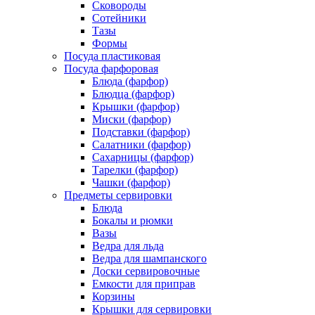
Сковороды
Сотейники
Тазы
Формы
Посуда пластиковая
Посуда фарфоровая
Блюда (фарфор)
Блюдца (фарфор)
Крышки (фарфор)
Миски (фарфор)
Подставки (фарфор)
Салатники (фарфор)
Сахарницы (фарфор)
Тарелки (фарфор)
Чашки (фарфор)
Предметы сервировки
Блюда
Бокалы и рюмки
Вазы
Ведра для льда
Ведра для шампанского
Доски сервировочные
Емкости для приправ
Корзины
Крышки для сервировки