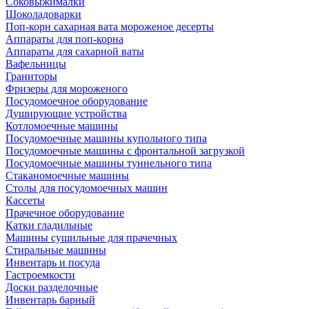
Соковыжималки
Шоколадоварки
Поп-корн сахарная вата мороженое десерты
Аппараты для поп-корна
Аппараты для сахарной ваты
Вафельницы
Граниторы
Фризеры для мороженого
Посудомоечное оборудование
Душирующие устройства
Котломоечные машины
Посудомоечные машины купольного типа
Посудомоечные машины с фронтальной загрузкой
Посудомоечные машины туннельного типа
Стаканомоечные машины
Столы для посудомоечных машин
Кассеты
Прачечное оборудование
Катки гладильные
Машины сушильные для прачечных
Стиральные машины
Инвентарь и посуда
Гастроемкости
Доски разделочные
Инвентарь барный