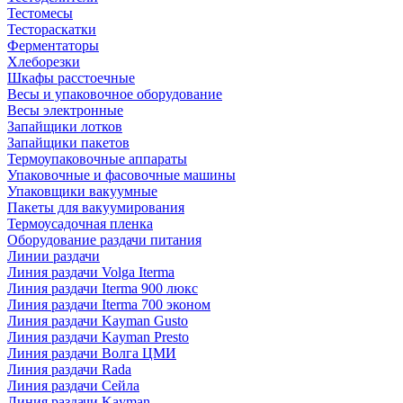
Тестомесы
Тестораскатки
Ферментаторы
Хлеборезки
Шкафы расстоечные
Весы и упаковочное оборудование
Весы электронные
Запайщики лотков
Запайщики пакетов
Термоупаковочные аппараты
Упаковочные и фасовочные машины
Упаковщики вакуумные
Пакеты для вакуумирования
Термоусадочная пленка
Оборудование раздачи питания
Линии раздачи
Линия раздачи Volga Iterma
Линия раздачи Iterma 900 люкс
Линия раздачи Iterma 700 эконом
Линия раздачи Kayman Gusto
Линия раздачи Kayman Presto
Линия раздачи Волга ЦМИ
Линия раздачи Rada
Линия раздачи Сейла
Линия раздачи Kayman