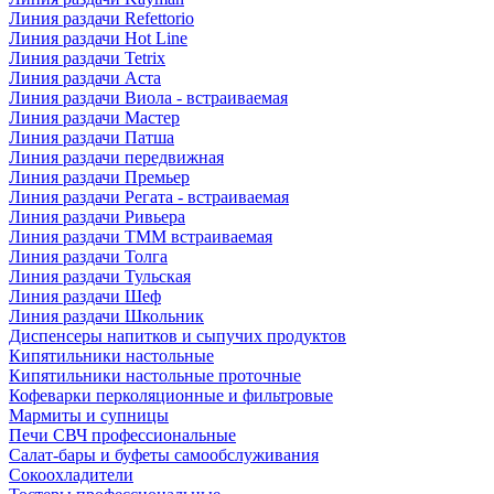
Линия раздачи Refettorio
Линия раздачи Hot Line
Линия раздачи Tetrix
Линия раздачи Аста
Линия раздачи Виола - встраиваемая
Линия раздачи Мастер
Линия раздачи Патша
Линия раздачи передвижная
Линия раздачи Премьер
Линия раздачи Регата - встраиваемая
Линия раздачи Ривьера
Линия раздачи ТММ встраиваемая
Линия раздачи Толга
Линия раздачи Тульская
Линия раздачи Шеф
Линия раздачи Школьник
Диспенсеры напитков и сыпучих продуктов
Кипятильники настольные
Кипятильники настольные проточные
Кофеварки перколяционные и фильтровые
Мармиты и супницы
Печи СВЧ профессиональные
Салат-бары и буфеты самообслуживания
Сокоохладители