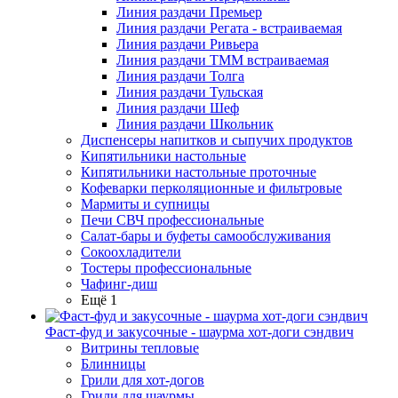
Линия раздачи Премьер
Линия раздачи Регата - встраиваемая
Линия раздачи Ривьера
Линия раздачи ТММ встраиваемая
Линия раздачи Толга
Линия раздачи Тульская
Линия раздачи Шеф
Линия раздачи Школьник
Диспенсеры напитков и сыпучих продуктов
Кипятильники настольные
Кипятильники настольные проточные
Кофеварки перколяционные и фильтровые
Мармиты и супницы
Печи СВЧ профессиональные
Салат-бары и буфеты самообслуживания
Сокоохладители
Тостеры профессиональные
Чафинг-диш
Ещё 1
Фаст-фуд и закусочные - шаурма хот-доги сэндвич
Витрины тепловые
Блинницы
Грили для хот-догов
Грили для шаурмы