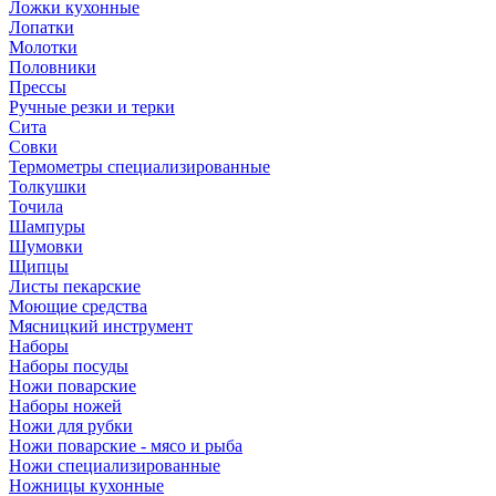
Ложки кухонные
Лопатки
Молотки
Половники
Прессы
Ручные резки и терки
Сита
Совки
Термометры специализированные
Толкушки
Точила
Шампуры
Шумовки
Щипцы
Листы пекарские
Моющие средства
Мясницкий инструмент
Наборы
Наборы посуды
Ножи поварские
Наборы ножей
Ножи для рубки
Ножи поварские - мясо и рыба
Ножи специализированные
Ножницы кухонные