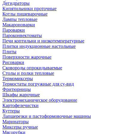
Дегидраторы
Кипятильники проточные
Котлы пищеварочные
Лампы тепловые
Макароноварки
Пароварки
Пароконвектоматы
Печи коптильни и низкотемпературные
Плитки индукционные настольные
Плиты
Поверхности жарочные
Рисоварки
Сковороды опрокидываемые
Столы и полки тепловые
Термомиксеры
Термостаты погружные для су-вид
Фритюрницы
Шкафы жарочные
Электромеханическое оборудование
Картофелечистки
Куттеры
Лапшерезки и пастоформовочные машины
Маринаторы
Миксеры ручные
Мясорубки