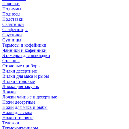
Палочки
Подиумы
Подносы
Подставки
Салатники
Салфетницы
Соусники
Супницы
Термосы и кофейники
Чайники и кофейники
Этажерки для выкладки
Стаканы
Столовые приборы
Вилки десертные
Вилки для мяса и рыбы
Вилки столовые
Ложка для закусок
Ложки
Ложки чайные и десертные
Ножи десертные
Ножи для мяса и рыбы
Ножи для сыра
Ножи столовые
Тележки
Термоконтейнеры