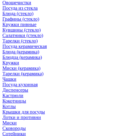
Овощечистки
Посуда из стекла
Блюда (стекло)
Графины (стекло)
Кружки пивные
Кувшины (стекло)
Салатники (стекло)
Тарелки (стекло)
Посуда керамическая
Блюда (керамика)
Блюдца (керамика)
Кружки
Миски (керамика)
Тарелки (керамика)
Чашки
Посуда кухонная
Диспенсеры
Кастрюли
Кокотницы
Котлы
Крышки для посуды
Лотки и противни
Миски
Сковороды
Сотейники