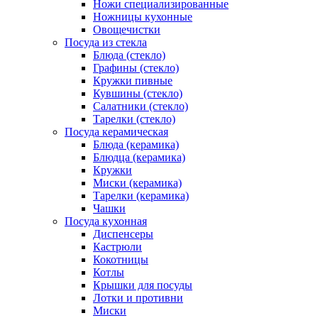
Ножи специализированные
Ножницы кухонные
Овощечистки
Посуда из стекла
Блюда (стекло)
Графины (стекло)
Кружки пивные
Кувшины (стекло)
Салатники (стекло)
Тарелки (стекло)
Посуда керамическая
Блюда (керамика)
Блюдца (керамика)
Кружки
Миски (керамика)
Тарелки (керамика)
Чашки
Посуда кухонная
Диспенсеры
Кастрюли
Кокотницы
Котлы
Крышки для посуды
Лотки и противни
Миски