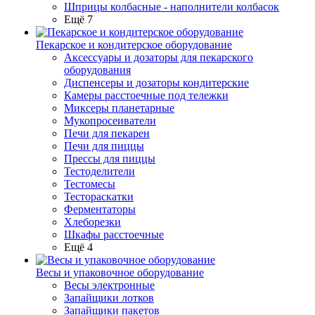
Шприцы колбасные - наполнители колбасок
Ещё 7
Пекарское и кондитерское оборудование
Аксессуары и дозаторы для пекарского
оборудования
Диспенсеры и дозаторы кондитерские
Камеры расстоечные под тележки
Миксеры планетарные
Мукопросеиватели
Печи для пекарен
Печи для пиццы
Прессы для пиццы
Тестоделители
Тестомесы
Тестораскатки
Ферментаторы
Хлеборезки
Шкафы расстоечные
Ещё 4
Весы и упаковочное оборудование
Весы электронные
Запайщики лотков
Запайщики пакетов