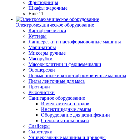
Фритюрницы
Шкафы жарочные
Ещё 11
Электромеханическое оборудование
Картофелечистки
Куттеры
Лапшерезки и пастоформовочные машины
Маринаторы
Миксеры ручные
Мясорубки
Мясорыхлители и фаршемешалки
Овощерезки
Пельменные и котлетоформовочные машины
Пилы ленточные для мяса
Протирки
Рыбочистки
Санитарное оборудование
Измельчители отходов
Инсектицидные лампы
Оборудование для дезинфекции
Стерилизаторы ножей
Слайсеры
Сыротерки
Универсальные машины и приводы