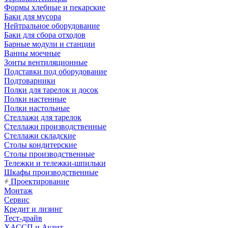
Формы хлебные и пекарские
Баки для мусора
Нейтральное оборудование
Баки для сбора отходов
Барные модули и станции
Ванны моечные
Зонты вентиляционные
Подставки под оборудование
Подтоварники
Полки для тарелок и досок
Полки настенные
Полки настольные
Стеллажи для тарелок
Стеллажи производственные
Стеллажи складские
Столы кондитерские
Столы производственные
Тележки и тележки-шпильки
Шкафы производственные
Проектирование
Монтаж
Сервис
Кредит и лизинг
Тест-драйв
ХАССП и Аудит