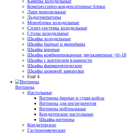
Камеры холодильные
Компрессорно-конденсаторные блоки
Лари морозильные
Льдогенераторы
Моноблоки холодильные
Сплит-системы холодильные
Столы холодильные
Шкафы холодильные
Шкафы барные и минибары
Шкафы винные
Шкафы комбинированные двухкамерные +6/-18
Шкафы с контролем влажности
Шкафы фармацевтические
Шкафы шоковой заморозки
Ещё 4
Витрины
Настольные
Витрины барные и суши-кейсы
Витрины для ингредиентов
Витрины нейтральные
Кондитерские настольные
Шкафы-витрины
Кондитерские
Гастрономические