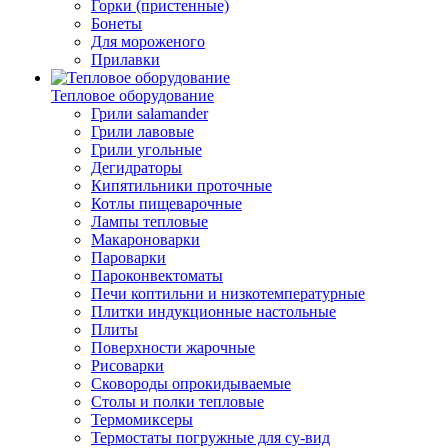
Горки (пристенные)
Бонеты
Для мороженого
Прилавки
Тепловое оборудование
Грили salamander
Грили лавовые
Грили угольные
Дегидраторы
Кипятильники проточные
Котлы пищеварочные
Лампы тепловые
Макароноварки
Пароварки
Пароконвектоматы
Печи коптильни и низкотемпературные
Плитки индукционные настольные
Плиты
Поверхности жарочные
Рисоварки
Сковороды опрокидываемые
Столы и полки тепловые
Термомиксеры
Термостаты погружные для су-вид