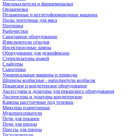
Мясорыхлители и фаршемешалки
Овощерезки
Пельменные и котлетоформовочные машины
Пилы ленточные для мяса
Протирки
Рыбочистки
Санитарное оборудование
Измельчители отходов
Инсектицидные лампы
Оборудование для дезинфекции
Стерилизаторы ножей
Слайсеры
Сыротерки
Универсальные машины и приводы
Шприцы колбасные - наполнители колбасок
Пекарское и кондитерское оборудование
Аксессуары и дозаторы для пекарского оборудования
Диспенсеры и дозаторы кондитерские
Камеры расстоечные под тележки
Миксеры планетарные
Мукопросеиватели
Печи для пекарен
Печи для пиццы
Прессы для пиццы
Тестоделители