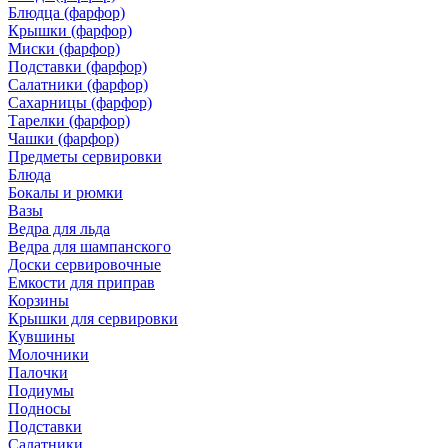
Блюдца (фарфор)
Крышки (фарфор)
Миски (фарфор)
Подставки (фарфор)
Салатники (фарфор)
Сахарницы (фарфор)
Тарелки (фарфор)
Чашки (фарфор)
Предметы сервировки
Блюда
Бокалы и рюмки
Вазы
Ведра для льда
Ведра для шампанского
Доски сервировочные
Емкости для приправ
Корзины
Крышки для сервировки
Кувшины
Молочники
Палочки
Подиумы
Подносы
Подставки
Салатники