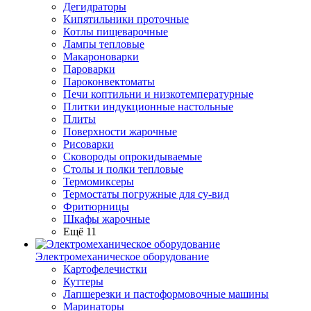
Дегидраторы
Кипятильники проточные
Котлы пищеварочные
Лампы тепловые
Макароноварки
Пароварки
Пароконвектоматы
Печи коптильни и низкотемпературные
Плитки индукционные настольные
Плиты
Поверхности жарочные
Рисоварки
Сковороды опрокидываемые
Столы и полки тепловые
Термомиксеры
Термостаты погружные для су-вид
Фритюрницы
Шкафы жарочные
Ещё 11
Электромеханическое оборудование
Картофелечистки
Куттеры
Лапшерезки и пастоформовочные машины
Маринаторы