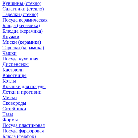
Кувшины (стекло)
Салатники (стекло)
Тарелки (стекло)
Посуда керамическая
Блюда (керамика)
Блюдца (керамика)
Кружки
Миски (керамика)
Тарелки (керамика)
Чашки
Посуда кухонная
Диспенсеры
Кастрюли
Кокотницы
Котлы
Крышки для посуды
Лотки и противни
Миски
Сковороды
Сотейники
Тазы
Формы
Посуда пластиковая
Посуда фарфоровая
Блюда (фарфор)