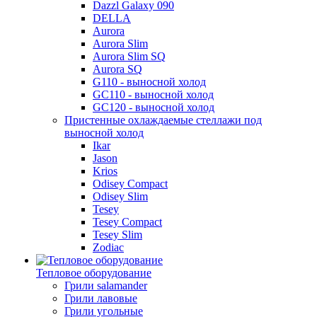
Dazzl Galaxy 090
DELLA
Aurora
Aurora Slim
Aurora Slim SQ
Aurora SQ
G110 - выносной холод
GC110 - выносной холод
GC120 - выносной холод
Пристенные охлаждаемые стеллажи под
выносной холод
Ikar
Jason
Krios
Odisey Compact
Odisey Slim
Tesey
Tesey Compact
Tesey Slim
Zodiac
Тепловое оборудование
Грили salamander
Грили лавовые
Грили угольные