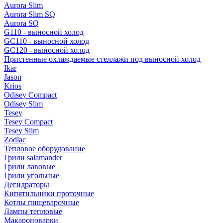
Aurora Slim
Aurora Slim SQ
Aurora SQ
G110 - выносной холод
GC110 - выносной холод
GC120 - выносной холод
Пристенные охлаждаемые стеллажи под выносной холод
Ikar
Jason
Krios
Odisey Compact
Odisey Slim
Tesey
Tesey Compact
Tesey Slim
Zodiac
Тепловое оборудование
Грили salamander
Грили лавовые
Грили угольные
Дегидраторы
Кипятильники проточные
Котлы пищеварочные
Лампы тепловые
Макароноварки