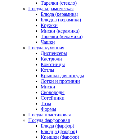
Тарелки (стекло)
Посуда керамическая
Блюда (керамика)
Блюдца (керамика)
Кружки
Миски (керамика)
Тарелки (керамика)
Чашки
Посуда кухонная
Диспенсеры
Кастрюли
Кокотницы
Котлы
Крышки для посуды
Лотки и противни
Миски
Сковороды
Сотейники
Тазы
Формы
Посуда пластиковая
Посуда фарфоровая
Блюда (фарфор)
Блюдца (фарфор)
Крышки (фарфор)