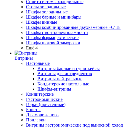
Сплит-системы холодильные
Столы холодильные
Шкафы холодильные
Шкафы барные и минибары
Шкафы винные
Шкафы комбинированные двухкамерные +6/-18
Шкафы с контролем влажности
Шкафы фармацевтические
Шкафы шоковой заморозки
Ещё 4
Витрины
Настольные
Витрины барные и суши-кейсы
Витрины для ингредиентов
Витрины нейтральные
Кондитерские настольные
Шкафы-витрины
Кондитерские
Гастрономические
Горки (пристенные)
Бонеты
Для мороженого
Прилавки
Витрины гастрономические под выносной холод