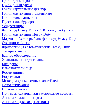
Грили для хот-догов
Грили для шаурмы
Грили карусельные для кур
Грили контактные прижимные
Пончиковые аппараты
Прессы для бургеров
Чебуречницы
Фаст-фуд Heavy Duty - АЗС хот-доги бургеры
Грили контактные Heavy-Duty
Мармиты-"холдеры" для фаст-фуд Heavy-Duty
Станции рабочие
Фритюрницы автоматические Heavy Duty
Экспресс-печи
Барное оборудование
Холодильники для молока
Блендеры
Измельчители льда
Кофемашины
Кофемолки
Миксеры для молочных коктейлей
Соковыжималки
Шоколадоварки
Поп-корн сахарная вата мороженое десерты
Аппараты для поп-корна
Аппараты для сахарной ваты