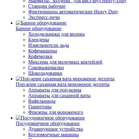
Мармиты-"холдеры" для фаст-фуд Heavy-Duty
Станции рабочие
Фритюрницы автоматические Heavy Duty
Экспресс-печи
Барное оборудование
Холодильники для молока
Блендеры
Измельчители льда
Кофемашины
Кофемолки
Миксеры для молочных коктейлей
Соковыжималки
Шоколадоварки
Поп-корн сахарная вата мороженое десерты
Аппараты для поп-корна
Аппараты для сахарной ваты
Вафельницы
Граниторы
Фризеры для мороженого
Посудомоечное оборудование
Душирующие устройства
Котломоечные машины