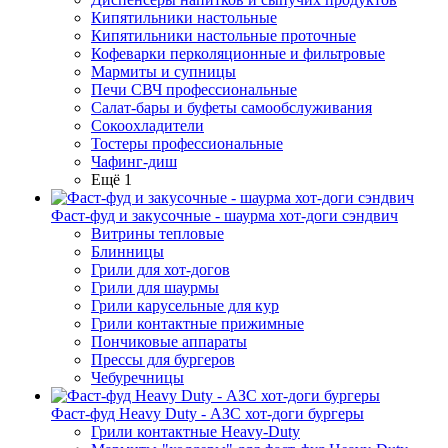
Кипятильники настольные
Кипятильники настольные проточные
Кофеварки перколяционные и фильтровые
Мармиты и супницы
Печи СВЧ профессиональные
Салат-бары и буфеты самообслуживания
Сокоохладители
Тостеры профессиональные
Чафинг-диш
Ещё 1
Фаст-фуд и закусочные - шаурма хот-доги сэндвич
Витрины тепловые
Блинницы
Грили для хот-догов
Грили для шаурмы
Грили карусельные для кур
Грили контактные прижимные
Пончиковые аппараты
Прессы для бургеров
Чебуречницы
Фаст-фуд Heavy Duty - АЗС хот-доги бургеры
Грили контактные Heavy-Duty