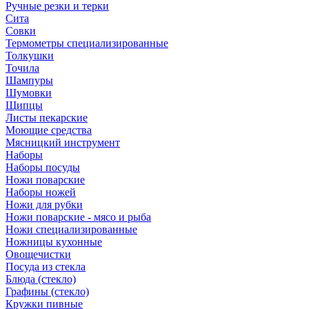
Ручные резки и терки
Сита
Совки
Термометры специализированные
Толкушки
Точила
Шампуры
Шумовки
Щипцы
Листы пекарские
Моющие средства
Мясницкий инструмент
Наборы
Наборы посуды
Ножи поварские
Наборы ножей
Ножи для рубки
Ножи поварские - мясо и рыба
Ножи специализированные
Ножницы кухонные
Овощечистки
Посуда из стекла
Блюда (стекло)
Графины (стекло)
Кружки пивные