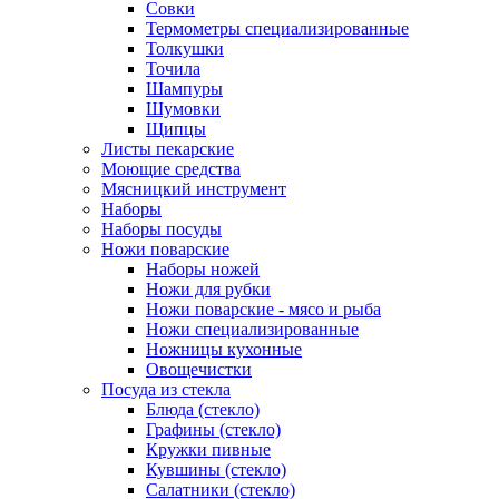
Совки
Термометры специализированные
Толкушки
Точила
Шампуры
Шумовки
Щипцы
Листы пекарские
Моющие средства
Мясницкий инструмент
Наборы
Наборы посуды
Ножи поварские
Наборы ножей
Ножи для рубки
Ножи поварские - мясо и рыба
Ножи специализированные
Ножницы кухонные
Овощечистки
Посуда из стекла
Блюда (стекло)
Графины (стекло)
Кружки пивные
Кувшины (стекло)
Салатники (стекло)