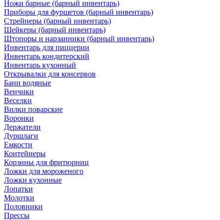
Ножи барные (барный инвентарь)
Приборы для фуршетов (барный инвентарь)
Стрейнеры (барный инвентарь)
Шейкеры (барный инвентарь)
Штопоры и нарзанники (барный инвентарь)
Инвентарь для пиццерии
Инвентарь кондитерский
Инвентарь кухонный
Открывалки для консервов
Бани водяные
Венчики
Веселки
Вилки поварские
Воронки
Держатели
Дуршлаги
Емкости
Контейнеры
Корзины для фритюрниц
Ложки для мороженого
Ложки кухонные
Лопатки
Молотки
Половники
Прессы