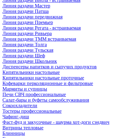
Линия раздачи Виола - встраиваемая
Линия раздачи Мастер
Линия раздачи Патша
Линия раздачи передвижная
Линия раздачи Премьер
Линия раздачи Регата - встраиваемая
Линия раздачи Ривьера
Линия раздачи ТММ встраиваемая
Линия раздачи Толга
Линия раздачи Тульская
Линия раздачи Шеф
Линия раздачи Школьник
Диспенсеры напитков и сыпучих продуктов
Кипятильники настольные
Кипятильники настольные проточные
Кофеварки перколяционные и фильтровые
Мармиты и супницы
Печи СВЧ профессиональные
Салат-бары и буфеты самообслуживания
Сокоохладители
Тостеры профессиональные
Чафинг-диш
Фаст-фуд и закусочные - шаурма хот-доги сэндвич
Витрины тепловые
Блинницы