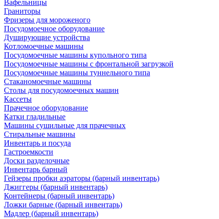
Вафельницы
Граниторы
Фризеры для мороженого
Посудомоечное оборудование
Душирующие устройства
Котломоечные машины
Посудомоечные машины купольного типа
Посудомоечные машины с фронтальной загрузкой
Посудомоечные машины туннельного типа
Стаканомоечные машины
Столы для посудомоечных машин
Кассеты
Прачечное оборудование
Катки гладильные
Машины сушильные для прачечных
Стиральные машины
Инвентарь и посуда
Гастроемкости
Доски разделочные
Инвентарь барный
Гейзеры пробки аэраторы (барный инвентарь)
Джиггеры (барный инвентарь)
Контейнеры (барный инвентарь)
Ложки барные (барный инвентарь)
Мадлер (барный инвентарь)