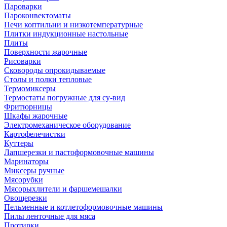
Пароварки
Пароконвектоматы
Печи коптильни и низкотемпературные
Плитки индукционные настольные
Плиты
Поверхности жарочные
Рисоварки
Сковороды опрокидываемые
Столы и полки тепловые
Термомиксеры
Термостаты погружные для су-вид
Фритюрницы
Шкафы жарочные
Электромеханическое оборудование
Картофелечистки
Куттеры
Лапшерезки и пастоформовочные машины
Маринаторы
Миксеры ручные
Мясорубки
Мясорыхлители и фаршемешалки
Овощерезки
Пельменные и котлетоформовочные машины
Пилы ленточные для мяса
Протирки