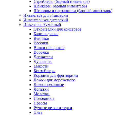
Стрейнеры (барный инвентарь)
Шейкеры (барный инвентарь)
Штопоры и нарзанники (барный инвентарь)
Инвентарь для пиццерии
Инвентарь кондитерский
Инвентарь кухонный
Открывалки для консервов
Бани водяные
Венчики
Веселки
Вилки поварские
Воронки
Держатели
Дуршлаги
Емкости
Контейнеры
Корзины для фритюрниц
Ложки для мороженого
Ложки кухонные
Лопатки
Молотки
Половники
Прессы
Ручные резки и терки
Сита