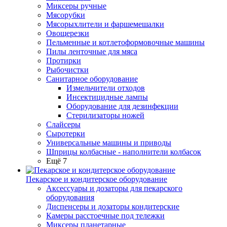
Миксеры ручные
Мясорубки
Мясорыхлители и фаршемешалки
Овощерезки
Пельменные и котлетоформовочные машины
Пилы ленточные для мяса
Протирки
Рыбочистки
Санитарное оборудование
Измельчители отходов
Инсектицидные лампы
Оборудование для дезинфекции
Стерилизаторы ножей
Слайсеры
Сыротерки
Универсальные машины и приводы
Шприцы колбасные - наполнители колбасок
Ещё 7
Пекарское и кондитерское оборудование
Аксессуары и дозаторы для пекарского
оборудования
Диспенсеры и дозаторы кондитерские
Камеры расстоечные под тележки
Миксеры планетарные