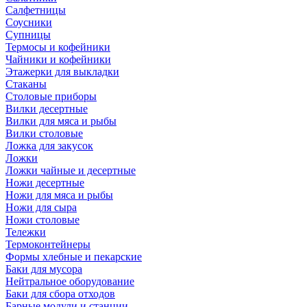
Салфетницы
Соусники
Супницы
Термосы и кофейники
Чайники и кофейники
Этажерки для выкладки
Стаканы
Столовые приборы
Вилки десертные
Вилки для мяса и рыбы
Вилки столовые
Ложка для закусок
Ложки
Ложки чайные и десертные
Ножи десертные
Ножи для мяса и рыбы
Ножи для сыра
Ножи столовые
Тележки
Термоконтейнеры
Формы хлебные и пекарские
Баки для мусора
Нейтральное оборудование
Баки для сбора отходов
Барные модули и станции