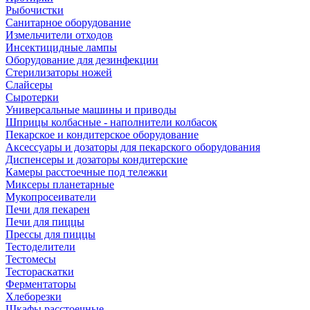
Рыбочистки
Санитарное оборудование
Измельчители отходов
Инсектицидные лампы
Оборудование для дезинфекции
Стерилизаторы ножей
Слайсеры
Сыротерки
Универсальные машины и приводы
Шприцы колбасные - наполнители колбасок
Пекарское и кондитерское оборудование
Аксессуары и дозаторы для пекарского оборудования
Диспенсеры и дозаторы кондитерские
Камеры расстоечные под тележки
Миксеры планетарные
Мукопросеиватели
Печи для пекарен
Печи для пиццы
Прессы для пиццы
Тестоделители
Тестомесы
Тестораскатки
Ферментаторы
Хлеборезки
Шкафы расстоечные