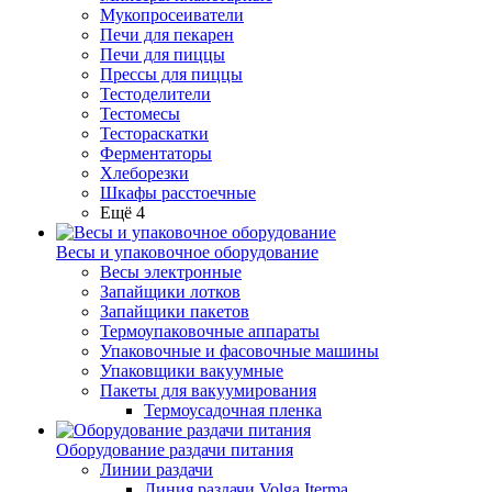
Мукопросеиватели
Печи для пекарен
Печи для пиццы
Прессы для пиццы
Тестоделители
Тестомесы
Тестораскатки
Ферментаторы
Хлеборезки
Шкафы расстоечные
Ещё 4
Весы и упаковочное оборудование
Весы электронные
Запайщики лотков
Запайщики пакетов
Термоупаковочные аппараты
Упаковочные и фасовочные машины
Упаковщики вакуумные
Пакеты для вакуумирования
Термоусадочная пленка
Оборудование раздачи питания
Линии раздачи
Линия раздачи Volga Iterma