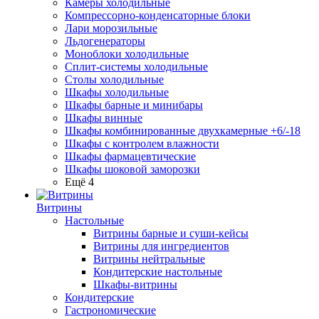
Камеры холодильные
Компрессорно-конденсаторные блоки
Лари морозильные
Льдогенераторы
Моноблоки холодильные
Сплит-системы холодильные
Столы холодильные
Шкафы холодильные
Шкафы барные и минибары
Шкафы винные
Шкафы комбинированные двухкамерные +6/-18
Шкафы с контролем влажности
Шкафы фармацевтические
Шкафы шоковой заморозки
Ещё 4
Витрины
Настольные
Витрины барные и суши-кейсы
Витрины для ингредиентов
Витрины нейтральные
Кондитерские настольные
Шкафы-витрины
Кондитерские
Гастрономические