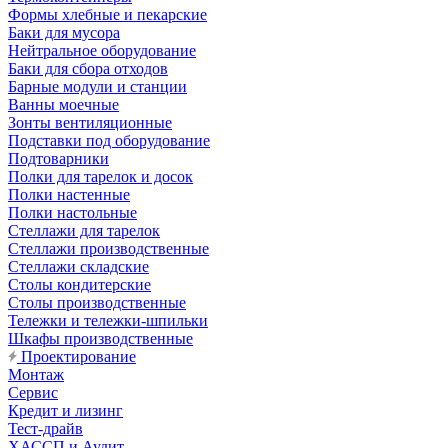
Формы хлебные и пекарские
Баки для мусора
Нейтральное оборудование
Баки для сбора отходов
Барные модули и станции
Ванны моечные
Зонты вентиляционные
Подставки под оборудование
Подтоварники
Полки для тарелок и досок
Полки настенные
Полки настольные
Стеллажи для тарелок
Стеллажи производственные
Стеллажи складские
Столы кондитерские
Столы производственные
Тележки и тележки-шпильки
Шкафы производственные
Проектирование
Монтаж
Сервис
Кредит и лизинг
Тест-драйв
ХАССП и Аудит