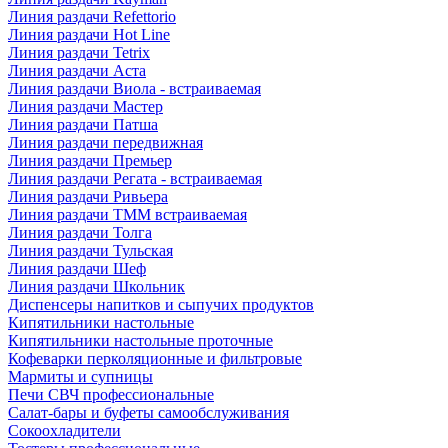
Линия раздачи Refettorio
Линия раздачи Hot Line
Линия раздачи Tetrix
Линия раздачи Аста
Линия раздачи Виола - встраиваемая
Линия раздачи Мастер
Линия раздачи Патша
Линия раздачи передвижная
Линия раздачи Премьер
Линия раздачи Регата - встраиваемая
Линия раздачи Ривьера
Линия раздачи ТММ встраиваемая
Линия раздачи Толга
Линия раздачи Тульская
Линия раздачи Шеф
Линия раздачи Школьник
Диспенсеры напитков и сыпучих продуктов
Кипятильники настольные
Кипятильники настольные проточные
Кофеварки перколяционные и фильтровые
Мармиты и супницы
Печи СВЧ профессиональные
Салат-бары и буфеты самообслуживания
Сокоохладители