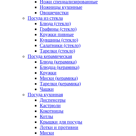
Ножи специализированные
Ножницы кухонные
Овощечистки
Посуда из стекла
Блюда (стекло)
Графины (стекло)
Кружки пивные
Кувшины (стекло)
Салатники (стекло)
Тарелки (стекло)
Посуда керамическая
Блюда (керамика)
Блюдца (керамика)
Кружки
Миски (керамика)
Тарелки (керамика)
Чашки
Посуда кухонная
Диспенсеры
Кастрюли
Кокотницы
Котлы
Крышки для посуды
Лотки и противни
Миски