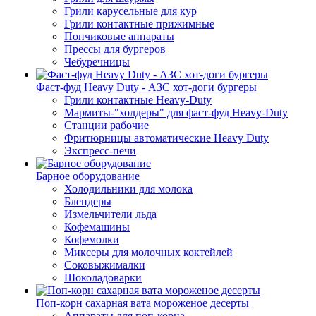
Грили карусельные для кур
Грили контактные прижимные
Пончиковые аппараты
Прессы для бургеров
Чебуречницы
Фаст-фуд Heavy Duty - АЗС хот-доги бургеры
Грили контактные Heavy-Duty
Мармиты-"холдеры" для фаст-фуд Heavy-Duty
Станции рабочие
Фритюрницы автоматические Heavy Duty
Экспресс-печи
Барное оборудование
Холодильники для молока
Блендеры
Измельчители льда
Кофемашины
Кофемолки
Миксеры для молочных коктейлей
Соковыжималки
Шоколадоварки
Поп-корн сахарная вата мороженое десерты
Аппараты для поп-корна