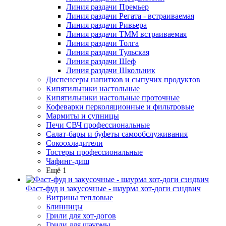
Линия раздачи Премьер
Линия раздачи Регата - встраиваемая
Линия раздачи Ривьера
Линия раздачи ТММ встраиваемая
Линия раздачи Толга
Линия раздачи Тульская
Линия раздачи Шеф
Линия раздачи Школьник
Диспенсеры напитков и сыпучих продуктов
Кипятильники настольные
Кипятильники настольные проточные
Кофеварки перколяционные и фильтровые
Мармиты и супницы
Печи СВЧ профессиональные
Салат-бары и буфеты самообслуживания
Сокоохладители
Тостеры профессиональные
Чафинг-диш
Ещё 1
Фаст-фуд и закусочные - шаурма хот-доги сэндвич
Витрины тепловые
Блинницы
Грили для хот-догов
Грили для шаурмы