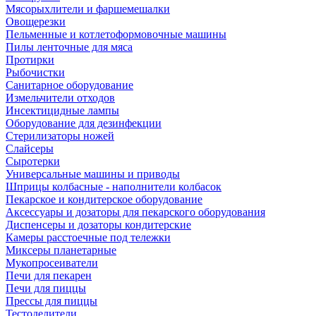
Мясорыхлители и фаршемешалки
Овощерезки
Пельменные и котлетоформовочные машины
Пилы ленточные для мяса
Протирки
Рыбочистки
Санитарное оборудование
Измельчители отходов
Инсектицидные лампы
Оборудование для дезинфекции
Стерилизаторы ножей
Слайсеры
Сыротерки
Универсальные машины и приводы
Шприцы колбасные - наполнители колбасок
Пекарское и кондитерское оборудование
Аксессуары и дозаторы для пекарского оборудования
Диспенсеры и дозаторы кондитерские
Камеры расстоечные под тележки
Миксеры планетарные
Мукопросеиватели
Печи для пекарен
Печи для пиццы
Прессы для пиццы
Тестоделители