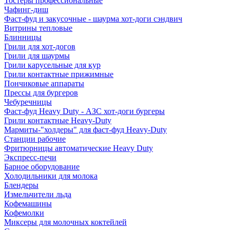
Тостеры профессиональные
Чафинг-диш
Фаст-фуд и закусочные - шаурма хот-доги сэндвич
Витрины тепловые
Блинницы
Грили для хот-догов
Грили для шаурмы
Грили карусельные для кур
Грили контактные прижимные
Пончиковые аппараты
Прессы для бургеров
Чебуречницы
Фаст-фуд Heavy Duty - АЗС хот-доги бургеры
Грили контактные Heavy-Duty
Мармиты-"холдеры" для фаст-фуд Heavy-Duty
Станции рабочие
Фритюрницы автоматические Heavy Duty
Экспресс-печи
Барное оборудование
Холодильники для молока
Блендеры
Измельчители льда
Кофемашины
Кофемолки
Миксеры для молочных коктейлей