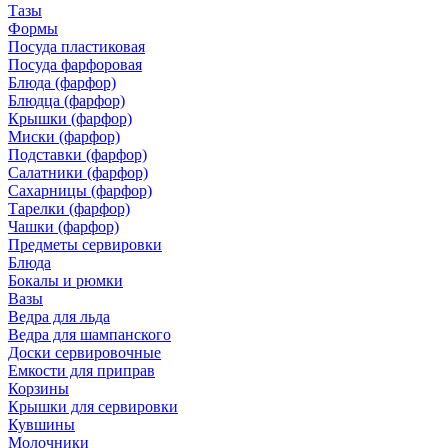
Тазы
Формы
Посуда пластиковая
Посуда фарфоровая
Блюда (фарфор)
Блюдца (фарфор)
Крышки (фарфор)
Миски (фарфор)
Подставки (фарфор)
Салатники (фарфор)
Сахарницы (фарфор)
Тарелки (фарфор)
Чашки (фарфор)
Предметы сервировки
Блюда
Бокалы и рюмки
Вазы
Ведра для льда
Ведра для шампанского
Доски сервировочные
Емкости для приправ
Корзины
Крышки для сервировки
Кувшины
Молочники