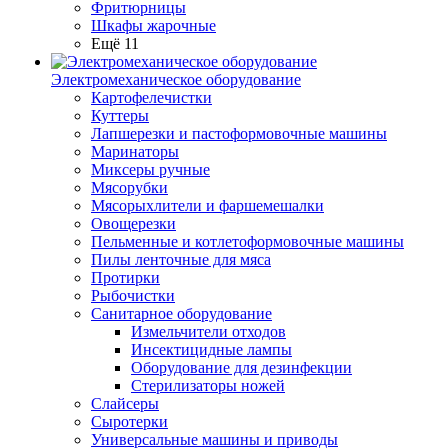
Фритюрницы
Шкафы жарочные
Ещё 11
Электромеханическое оборудование
Картофелечистки
Куттеры
Лапшерезки и пастоформовочные машины
Маринаторы
Миксеры ручные
Мясорубки
Мясорыхлители и фаршемешалки
Овощерезки
Пельменные и котлетоформовочные машины
Пилы ленточные для мяса
Протирки
Рыбочистки
Санитарное оборудование
Измельчители отходов
Инсектицидные лампы
Оборудование для дезинфекции
Стерилизаторы ножей
Слайсеры
Сыротерки
Универсальные машины и приводы