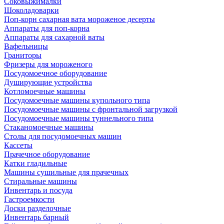
Соковыжималки
Шоколадоварки
Поп-корн сахарная вата мороженое десерты
Аппараты для поп-корна
Аппараты для сахарной ваты
Вафельницы
Граниторы
Фризеры для мороженого
Посудомоечное оборудование
Душирующие устройства
Котломоечные машины
Посудомоечные машины купольного типа
Посудомоечные машины с фронтальной загрузкой
Посудомоечные машины туннельного типа
Стаканомоечные машины
Столы для посудомоечных машин
Кассеты
Прачечное оборудование
Катки гладильные
Машины сушильные для прачечных
Стиральные машины
Инвентарь и посуда
Гастроемкости
Доски разделочные
Инвентарь барный