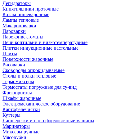
Дегидраторы
Кипятильники проточные
Котлы пищеварочные
Лампы тепловые
Макароноварки
Пароварки
Пароконвектоматы
Печи коптильни и низкотемпературные
Плитки индукционные настольные
Плиты
Поверхности жарочные
Рисоварки
Сковороды опрокидываемые
Столы и полки тепловые
Термомиксеры
Термостаты погружные для су-вид
Фритюрницы
Шкафы жарочные
Электромеханическое оборудование
Картофелечистки
Куттеры
Лапшерезки и пастоформовочные машины
Маринаторы
Миксеры ручные
Мясорубки