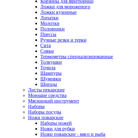
Корзины для фритюрниц
Ложки для мороженого
Ложки кухонные
Лопатки
Молотки
Половники
Прессы
Ручные резки и терки
Сита
Совки
Термометры специализированные
Толкушки
Точила
Шампуры
Шумовки
Щипцы
Листы пекарские
Моющие средства
Мясницкий инструмент
Наборы
Наборы посуды
Ножи поварские
Наборы ножей
Ножи для рубки
Ножи поварские - мясо и рыба