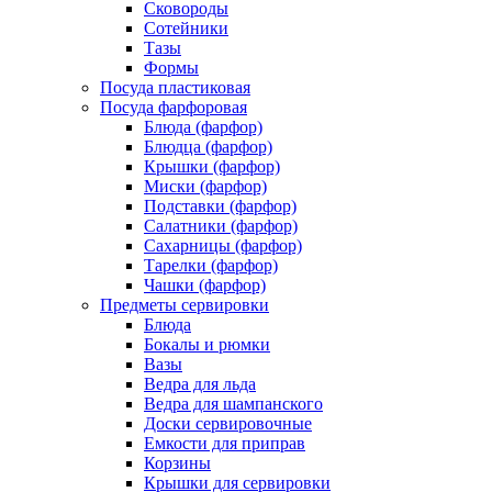
Сковороды
Сотейники
Тазы
Формы
Посуда пластиковая
Посуда фарфоровая
Блюда (фарфор)
Блюдца (фарфор)
Крышки (фарфор)
Миски (фарфор)
Подставки (фарфор)
Салатники (фарфор)
Сахарницы (фарфор)
Тарелки (фарфор)
Чашки (фарфор)
Предметы сервировки
Блюда
Бокалы и рюмки
Вазы
Ведра для льда
Ведра для шампанского
Доски сервировочные
Емкости для приправ
Корзины
Крышки для сервировки