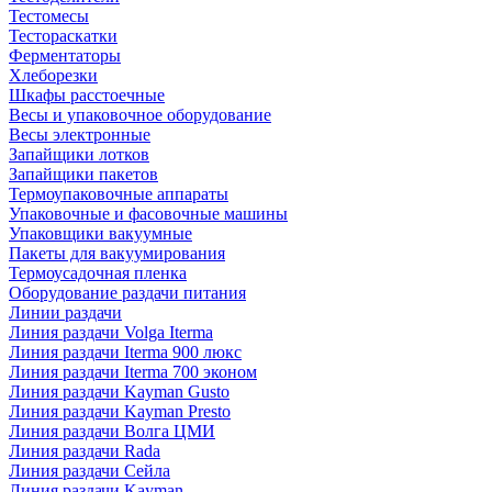
Тестомесы
Тестораскатки
Ферментаторы
Хлеборезки
Шкафы расстоечные
Весы и упаковочное оборудование
Весы электронные
Запайщики лотков
Запайщики пакетов
Термоупаковочные аппараты
Упаковочные и фасовочные машины
Упаковщики вакуумные
Пакеты для вакуумирования
Термоусадочная пленка
Оборудование раздачи питания
Линии раздачи
Линия раздачи Volga Iterma
Линия раздачи Iterma 900 люкс
Линия раздачи Iterma 700 эконом
Линия раздачи Kayman Gusto
Линия раздачи Kayman Presto
Линия раздачи Волга ЦМИ
Линия раздачи Rada
Линия раздачи Сейла
Линия раздачи Kayman