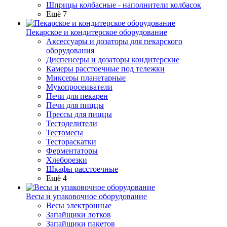
Шприцы колбасные - наполнители колбасок
Ещё 7
Пекарское и кондитерское оборудование
Аксессуары и дозаторы для пекарского
оборудования
Диспенсеры и дозаторы кондитерские
Камеры расстоечные под тележки
Миксеры планетарные
Мукопросеиватели
Печи для пекарен
Печи для пиццы
Прессы для пиццы
Тестоделители
Тестомесы
Тестораскатки
Ферментаторы
Хлеборезки
Шкафы расстоечные
Ещё 4
Весы и упаковочное оборудование
Весы электронные
Запайщики лотков
Запайщики пакетов