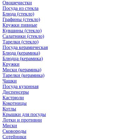
Овощечистки
Посуда из стекла
Блюда (стекло)
Графины (стекло)
Кружки пивные
Кувшины (стекло)
Салатники (стекло)
Тарелки (стекло)
Посуда керамическая
Блюда (керамика)
Блюдца (керамика)
Кружки
Миски (керамика)
Тарелки (керамика)
Чашки
Посуда кухонная
Диспенсеры
Кастрюли
Кокотницы
Котлы
Крышки для посуды
Лотки и противни
Миски
Сковороды
Сотейники