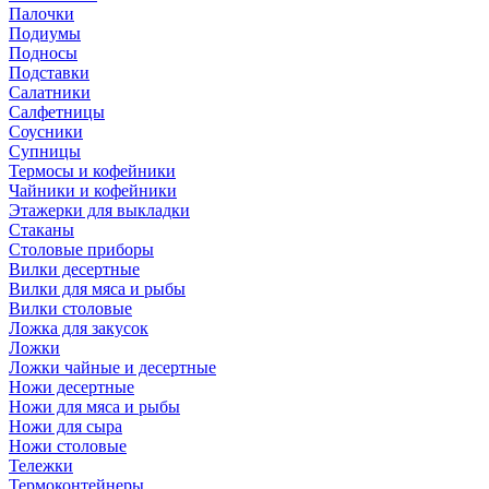
Палочки
Подиумы
Подносы
Подставки
Салатники
Салфетницы
Соусники
Супницы
Термосы и кофейники
Чайники и кофейники
Этажерки для выкладки
Стаканы
Столовые приборы
Вилки десертные
Вилки для мяса и рыбы
Вилки столовые
Ложка для закусок
Ложки
Ложки чайные и десертные
Ножи десертные
Ножи для мяса и рыбы
Ножи для сыра
Ножи столовые
Тележки
Термоконтейнеры