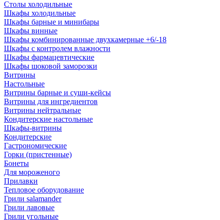
Столы холодильные
Шкафы холодильные
Шкафы барные и минибары
Шкафы винные
Шкафы комбинированные двухкамерные +6/-18
Шкафы с контролем влажности
Шкафы фармацевтические
Шкафы шоковой заморозки
Витрины
Настольные
Витрины барные и суши-кейсы
Витрины для ингредиентов
Витрины нейтральные
Кондитерские настольные
Шкафы-витрины
Кондитерские
Гастрономические
Горки (пристенные)
Бонеты
Для мороженого
Прилавки
Тепловое оборудование
Грили salamander
Грили лавовые
Грили угольные