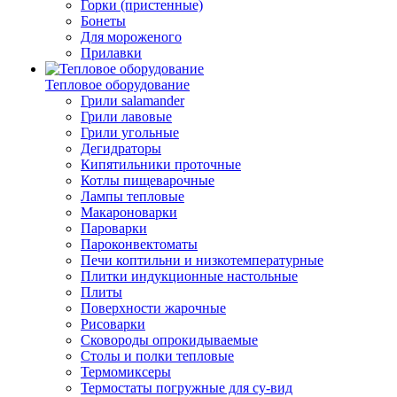
Горки (пристенные)
Бонеты
Для мороженого
Прилавки
Тепловое оборудование
Грили salamander
Грили лавовые
Грили угольные
Дегидраторы
Кипятильники проточные
Котлы пищеварочные
Лампы тепловые
Макароноварки
Пароварки
Пароконвектоматы
Печи коптильни и низкотемпературные
Плитки индукционные настольные
Плиты
Поверхности жарочные
Рисоварки
Сковороды опрокидываемые
Столы и полки тепловые
Термомиксеры
Термостаты погружные для су-вид