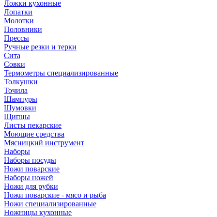
Ложки кухонные
Лопатки
Молотки
Половники
Прессы
Ручные резки и терки
Сита
Совки
Термометры специализированные
Толкушки
Точила
Шампуры
Шумовки
Щипцы
Листы пекарские
Моющие средства
Мясницкий инструмент
Наборы
Наборы посуды
Ножи поварские
Наборы ножей
Ножи для рубки
Ножи поварские - мясо и рыба
Ножи специализированные
Ножницы кухонные