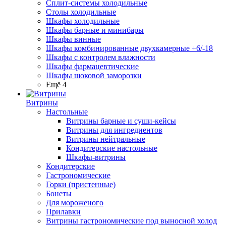
Сплит-системы холодильные
Столы холодильные
Шкафы холодильные
Шкафы барные и минибары
Шкафы винные
Шкафы комбинированные двухкамерные +6/-18
Шкафы с контролем влажности
Шкафы фармацевтические
Шкафы шоковой заморозки
Ещё 4
Витрины
Настольные
Витрины барные и суши-кейсы
Витрины для ингредиентов
Витрины нейтральные
Кондитерские настольные
Шкафы-витрины
Кондитерские
Гастрономические
Горки (пристенные)
Бонеты
Для мороженого
Прилавки
Витрины гастрономические под выносной холод