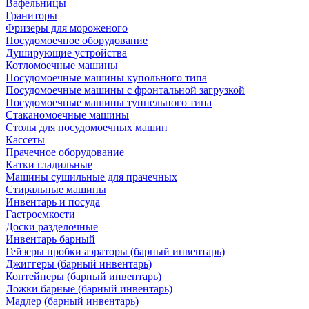
Вафельницы
Граниторы
Фризеры для мороженого
Посудомоечное оборудование
Душирующие устройства
Котломоечные машины
Посудомоечные машины купольного типа
Посудомоечные машины с фронтальной загрузкой
Посудомоечные машины туннельного типа
Стаканомоечные машины
Столы для посудомоечных машин
Кассеты
Прачечное оборудование
Катки гладильные
Машины сушильные для прачечных
Стиральные машины
Инвентарь и посуда
Гастроемкости
Доски разделочные
Инвентарь барный
Гейзеры пробки аэраторы (барный инвентарь)
Джиггеры (барный инвентарь)
Контейнеры (барный инвентарь)
Ложки барные (барный инвентарь)
Мадлер (барный инвентарь)