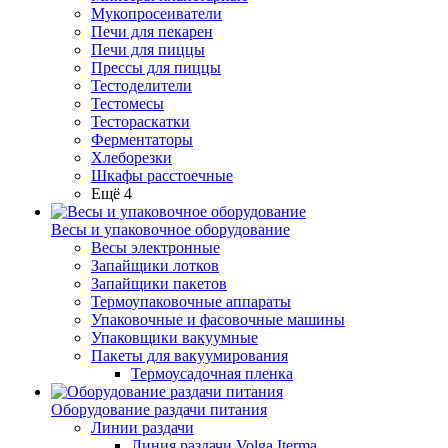
Мукопросеиватели
Печи для пекарен
Печи для пиццы
Прессы для пиццы
Тестоделители
Тестомесы
Тестораскатки
Ферментаторы
Хлеборезки
Шкафы расстоечные
Ещё 4
Весы и упаковочное оборудование
Весы электронные
Запайщики лотков
Запайщики пакетов
Термоупаковочные аппараты
Упаковочные и фасовочные машины
Упаковщики вакуумные
Пакеты для вакуумирования
Термоусадочная пленка
Оборудование раздачи питания
Линии раздачи
Линия раздачи Volga Iterma