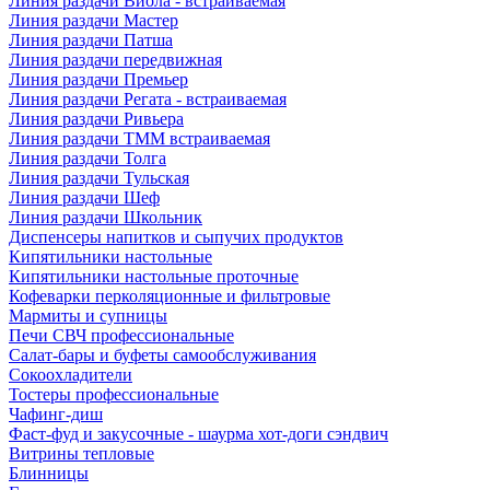
Линия раздачи Виола - встраиваемая
Линия раздачи Мастер
Линия раздачи Патша
Линия раздачи передвижная
Линия раздачи Премьер
Линия раздачи Регата - встраиваемая
Линия раздачи Ривьера
Линия раздачи ТММ встраиваемая
Линия раздачи Толга
Линия раздачи Тульская
Линия раздачи Шеф
Линия раздачи Школьник
Диспенсеры напитков и сыпучих продуктов
Кипятильники настольные
Кипятильники настольные проточные
Кофеварки перколяционные и фильтровые
Мармиты и супницы
Печи СВЧ профессиональные
Салат-бары и буфеты самообслуживания
Сокоохладители
Тостеры профессиональные
Чафинг-диш
Фаст-фуд и закусочные - шаурма хот-доги сэндвич
Витрины тепловые
Блинницы