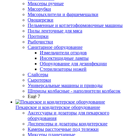
Миксеры ручные
Мясорубки
Мясорыхлители и фаршемешалки
Овощерезки
Пельменные и котлетоформовочные машины
Пилы ленточные для мяса
Протирки
Рыбочистки
Санитарное оборудование
Измельчители отходов
Инсектицидные лампы
Оборудование для дезинфекции
Стерилизаторы ножей
Слайсеры
Сыротерки
Универсальные машины и приводы
Шприцы колбасные - наполнители колбасок
Ещё 7
Пекарское и кондитерское оборудование
Аксессуары и дозаторы для пекарского
оборудования
Диспенсеры и дозаторы кондитерские
Камеры расстоечные под тележки
Миксеры планетарные