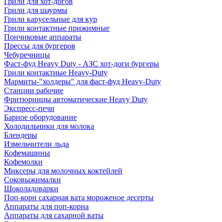
Грили для хот-догов
Грили для шаурмы
Грили карусельные для кур
Грили контактные прижимные
Пончиковые аппараты
Прессы для бургеров
Чебуречницы
Фаст-фуд Heavy Duty - АЗС хот-доги бургеры
Грили контактные Heavy-Duty
Мармиты-"холдеры" для фаст-фуд Heavy-Duty
Станции рабочие
Фритюрницы автоматические Heavy Duty
Экспресс-печи
Барное оборудование
Холодильники для молока
Блендеры
Измельчители льда
Кофемашины
Кофемолки
Миксеры для молочных коктейлей
Соковыжималки
Шоколадоварки
Поп-корн сахарная вата мороженое десерты
Аппараты для поп-корна
Аппараты для сахарной ваты