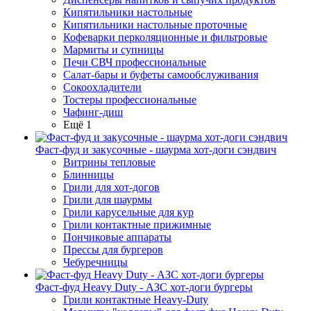
Кипятильники настольные
Кипятильники настольные проточные
Кофеварки перколяционные и фильтровые
Мармиты и супницы
Печи СВЧ профессиональные
Салат-бары и буфеты самообслуживания
Сокоохладители
Тостеры профессиональные
Чафинг-диш
Ещё 1
Фаст-фуд и закусочные - шаурма хот-доги сэндвич
Витрины тепловые
Блинницы
Грили для хот-догов
Грили для шаурмы
Грили карусельные для кур
Грили контактные прижимные
Пончиковые аппараты
Прессы для бургеров
Чебуречницы
Фаст-фуд Heavy Duty - АЗС хот-доги бургеры
Грили контактные Heavy-Duty