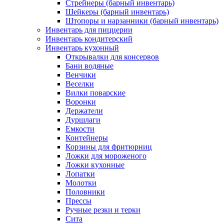
Стрейнеры (барный инвентарь)
Шейкеры (барный инвентарь)
Штопоры и нарзанники (барный инвентарь)
Инвентарь для пиццерии
Инвентарь кондитерский
Инвентарь кухонный
Открывалки для консервов
Бани водяные
Венчики
Веселки
Вилки поварские
Воронки
Держатели
Дуршлаги
Емкости
Контейнеры
Корзины для фритюрниц
Ложки для мороженого
Ложки кухонные
Лопатки
Молотки
Половники
Прессы
Ручные резки и терки
Сита