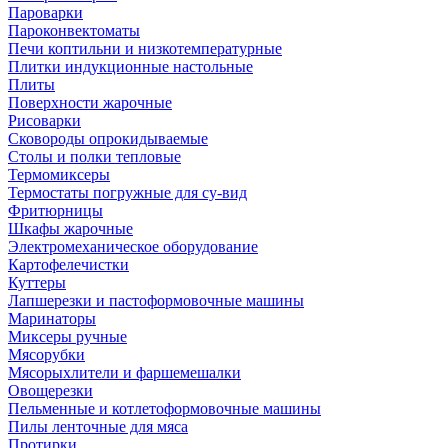
Пароварки
Пароконвектоматы
Печи коптильни и низкотемпературные
Плитки индукционные настольные
Плиты
Поверхности жарочные
Рисоварки
Сковороды опрокидываемые
Столы и полки тепловые
Термомиксеры
Термостаты погружные для су-вид
Фритюрницы
Шкафы жарочные
Электромеханическое оборудование
Картофелечистки
Куттеры
Лапшерезки и пастоформовочные машины
Маринаторы
Миксеры ручные
Мясорубки
Мясорыхлители и фаршемешалки
Овощерезки
Пельменные и котлетоформовочные машины
Пилы ленточные для мяса
Протирки