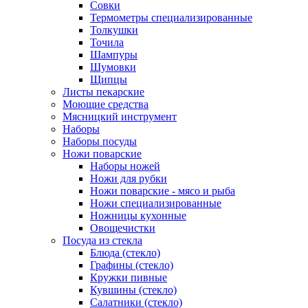
Совки
Термометры специализированные
Толкушки
Точила
Шампуры
Шумовки
Щипцы
Листы пекарские
Моющие средства
Мясницкий инструмент
Наборы
Наборы посуды
Ножи поварские
Наборы ножей
Ножи для рубки
Ножи поварские - мясо и рыба
Ножи специализированные
Ножницы кухонные
Овощечистки
Посуда из стекла
Блюда (стекло)
Графины (стекло)
Кружки пивные
Кувшины (стекло)
Салатники (стекло)