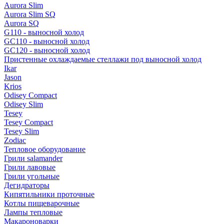
Aurora Slim
Aurora Slim SQ
Aurora SQ
G110 - выносной холод
GC110 - выносной холод
GC120 - выносной холод
Пристенные охлаждаемые стеллажи под выносной холод
Ikar
Jason
Krios
Odisey Compact
Odisey Slim
Tesey
Tesey Compact
Tesey Slim
Zodiac
Тепловое оборудование
Грили salamander
Грили лавовые
Грили угольные
Дегидраторы
Кипятильники проточные
Котлы пищеварочные
Лампы тепловые
Макароноварки