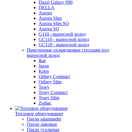
Dazzl Galaxy 090
DELLA
Aurora
Aurora Slim
Aurora Slim SQ
Aurora SQ
G110 - выносной холод
GC110 - выносной холод
GC120 - выносной холод
Пристенные охлаждаемые стеллажи под
выносной холод
Ikar
Jason
Krios
Odisey Compact
Odisey Slim
Tesey
Tesey Compact
Tesey Slim
Zodiac
Тепловое оборудование
Грили salamander
Грили лавовые
Грили угольные