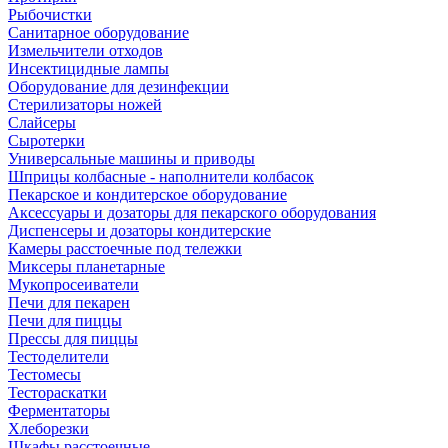
Рыбочистки
Санитарное оборудование
Измельчители отходов
Инсектицидные лампы
Оборудование для дезинфекции
Стерилизаторы ножей
Слайсеры
Сыротерки
Универсальные машины и приводы
Шприцы колбасные - наполнители колбасок
Пекарское и кондитерское оборудование
Аксессуары и дозаторы для пекарского оборудования
Диспенсеры и дозаторы кондитерские
Камеры расстоечные под тележки
Миксеры планетарные
Мукопросеиватели
Печи для пекарен
Печи для пиццы
Прессы для пиццы
Тестоделители
Тестомесы
Тестораскатки
Ферментаторы
Хлеборезки
Шкафы расстоечные