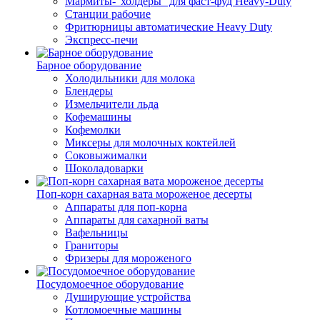
Мармиты-"холдеры" для фаст-фуд Heavy-Duty
Станции рабочие
Фритюрницы автоматические Heavy Duty
Экспресс-печи
Барное оборудование
Холодильники для молока
Блендеры
Измельчители льда
Кофемашины
Кофемолки
Миксеры для молочных коктейлей
Соковыжималки
Шоколадоварки
Поп-корн сахарная вата мороженое десерты
Аппараты для поп-корна
Аппараты для сахарной ваты
Вафельницы
Граниторы
Фризеры для мороженого
Посудомоечное оборудование
Душирующие устройства
Котломоечные машины