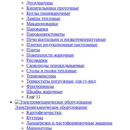
Дегидраторы
Кипятильники проточные
Котлы пищеварочные
Лампы тепловые
Макароноварки
Пароварки
Пароконвектоматы
Печи коптильни и низкотемпературные
Плитки индукционные настольные
Плиты
Поверхности жарочные
Рисоварки
Сковороды опрокидываемые
Столы и полки тепловые
Термомиксеры
Термостаты погружные для су-вид
Фритюрницы
Шкафы жарочные
Ещё 11
Электромеханическое оборудование
Картофелечистки
Куттеры
Лапшерезки и пастоформовочные машины
Маринаторы