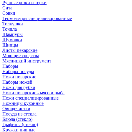
Ручные резки и терки
Сита
Совки
Термометры специализированные
Толкушки
Точила
Шампуры
Шумовки
Щипцы
Листы пекарские
Моющие средства
Мясницкий инструмент
Наборы
Наборы посуды
Ножи поварские
Наборы ножей
Ножи для рубки
Ножи поварские - мясо и рыба
Ножи специализированные
Ножницы кухонные
Овощечистки
Посуда из стекла
Блюда (стекло)
Графины (стекло)
Кружки пивные