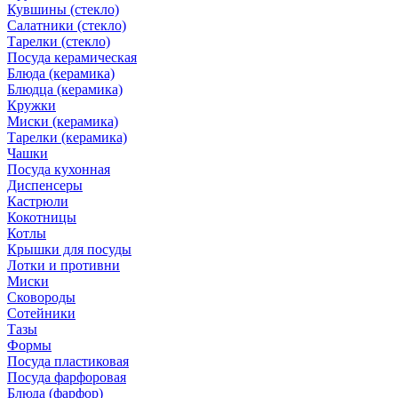
Кувшины (стекло)
Салатники (стекло)
Тарелки (стекло)
Посуда керамическая
Блюда (керамика)
Блюдца (керамика)
Кружки
Миски (керамика)
Тарелки (керамика)
Чашки
Посуда кухонная
Диспенсеры
Кастрюли
Кокотницы
Котлы
Крышки для посуды
Лотки и противни
Миски
Сковороды
Сотейники
Тазы
Формы
Посуда пластиковая
Посуда фарфоровая
Блюда (фарфор)