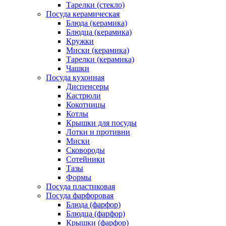
Тарелки (стекло)
Посуда керамическая
Блюда (керамика)
Блюдца (керамика)
Кружки
Миски (керамика)
Тарелки (керамика)
Чашки
Посуда кухонная
Диспенсеры
Кастрюли
Кокотницы
Котлы
Крышки для посуды
Лотки и противни
Миски
Сковороды
Сотейники
Тазы
Формы
Посуда пластиковая
Посуда фарфоровая
Блюда (фарфор)
Блюдца (фарфор)
Крышки (фарфор)