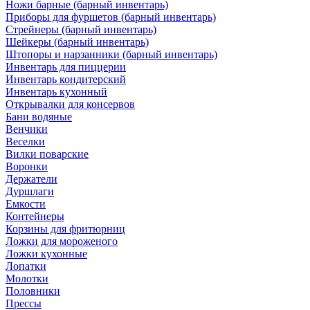
Ножи барные (барный инвентарь)
Приборы для фуршетов (барный инвентарь)
Стрейнеры (барный инвентарь)
Шейкеры (барный инвентарь)
Штопоры и нарзанники (барный инвентарь)
Инвентарь для пиццерии
Инвентарь кондитерский
Инвентарь кухонный
Открывалки для консервов
Бани водяные
Венчики
Веселки
Вилки поварские
Воронки
Держатели
Дуршлаги
Емкости
Контейнеры
Корзины для фритюрниц
Ложки для мороженого
Ложки кухонные
Лопатки
Молотки
Половники
Прессы