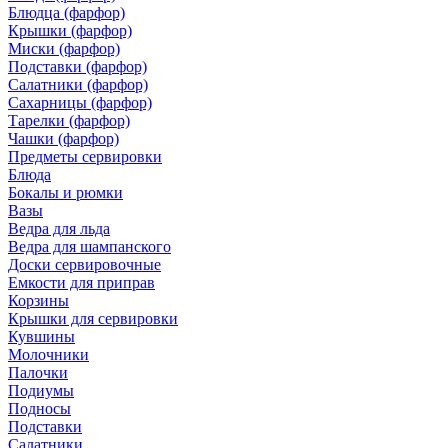
Блюдца (фарфор)
Крышки (фарфор)
Миски (фарфор)
Подставки (фарфор)
Салатники (фарфор)
Сахарницы (фарфор)
Тарелки (фарфор)
Чашки (фарфор)
Предметы сервировки
Блюда
Бокалы и рюмки
Вазы
Ведра для льда
Ведра для шампанского
Доски сервировочные
Емкости для приправ
Корзины
Крышки для сервировки
Кувшины
Молочники
Палочки
Подиумы
Подносы
Подставки
Салатники