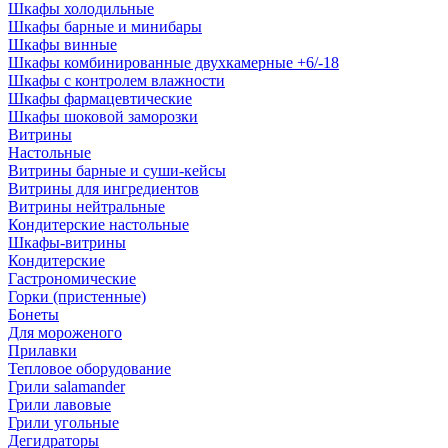
Шкафы холодильные
Шкафы барные и минибары
Шкафы винные
Шкафы комбинированные двухкамерные +6/-18
Шкафы с контролем влажности
Шкафы фармацевтические
Шкафы шоковой заморозки
Витрины
Настольные
Витрины барные и суши-кейсы
Витрины для ингредиентов
Витрины нейтральные
Кондитерские настольные
Шкафы-витрины
Кондитерские
Гастрономические
Горки (пристенные)
Бонеты
Для мороженого
Прилавки
Тепловое оборудование
Грили salamander
Грили лавовые
Грили угольные
Дегидраторы