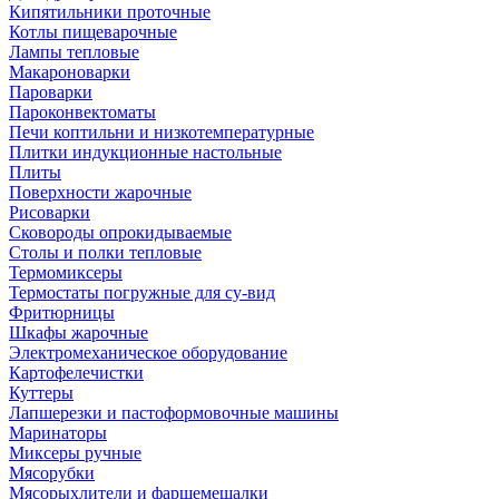
Кипятильники проточные
Котлы пищеварочные
Лампы тепловые
Макароноварки
Пароварки
Пароконвектоматы
Печи коптильни и низкотемпературные
Плитки индукционные настольные
Плиты
Поверхности жарочные
Рисоварки
Сковороды опрокидываемые
Столы и полки тепловые
Термомиксеры
Термостаты погружные для су-вид
Фритюрницы
Шкафы жарочные
Электромеханическое оборудование
Картофелечистки
Куттеры
Лапшерезки и пастоформовочные машины
Маринаторы
Миксеры ручные
Мясорубки
Мясорыхлители и фаршемешалки