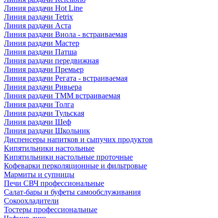
Линия раздачи Hot Line
Линия раздачи Tetrix
Линия раздачи Аста
Линия раздачи Виола - встраиваемая
Линия раздачи Мастер
Линия раздачи Патша
Линия раздачи передвижная
Линия раздачи Премьер
Линия раздачи Регата - встраиваемая
Линия раздачи Ривьера
Линия раздачи ТММ встраиваемая
Линия раздачи Толга
Линия раздачи Тульская
Линия раздачи Шеф
Линия раздачи Школьник
Диспенсеры напитков и сыпучих продуктов
Кипятильники настольные
Кипятильники настольные проточные
Кофеварки перколяционные и фильтровые
Мармиты и супницы
Печи СВЧ профессиональные
Салат-бары и буфеты самообслуживания
Сокоохладители
Тостеры профессиональные