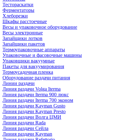
Тестораскатки
Ферментаторы
Хлеборезки
Шкафы расстоечные
Весы и упаковочное оборудование
Весы электронные
Запайщики лотков
Запайщики пакетов
Термоупаковочные аппараты
Упаковочные и фасовочные машины
Упаковщики вакуумные
Пакеты для вакуумирования
Термоусадочная пленка
Оборудование раздачи питания
Линии раздачи
Линия раздачи Volga Iterma
Линия раздачи Iterma 900 люкс
Линия раздачи Iterma 700 эконом
Линия раздачи Kayman Gusto
Линия раздачи Kayman Presto
Линия раздачи Волга ЦМИ
Линия раздачи Rada
Линия раздачи Сейла
Линия раздачи Kayman
Линия раздачи Refettorio