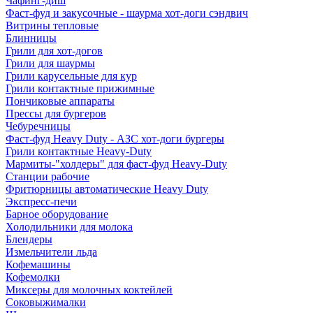
Чафинг-диш
Фаст-фуд и закусочные - шаурма хот-доги сэндвич
Витрины тепловые
Блинницы
Грили для хот-догов
Грили для шаурмы
Грили карусельные для кур
Грили контактные прижимные
Пончиковые аппараты
Прессы для бургеров
Чебуречницы
Фаст-фуд Heavy Duty - АЗС хот-доги бургеры
Грили контактные Heavy-Duty
Мармиты-"холдеры" для фаст-фуд Heavy-Duty
Станции рабочие
Фритюрницы автоматические Heavy Duty
Экспресс-печи
Барное оборудование
Холодильники для молока
Блендеры
Измельчители льда
Кофемашины
Кофемолки
Миксеры для молочных коктейлей
Соковыжималки