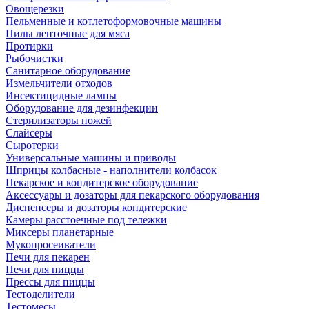
Овощерезки
Пельменные и котлетоформовочные машины
Пилы ленточные для мяса
Протирки
Рыбочистки
Санитарное оборудование
Измельчители отходов
Инсектицидные лампы
Оборудование для дезинфекции
Стерилизаторы ножей
Слайсеры
Сыротерки
Универсальные машины и приводы
Шприцы колбасные - наполнители колбасок
Пекарское и кондитерское оборудование
Аксессуары и дозаторы для пекарского оборудования
Диспенсеры и дозаторы кондитерские
Камеры расстоечные под тележки
Миксеры планетарные
Мукопросеиватели
Печи для пекарен
Печи для пиццы
Прессы для пиццы
Тестоделители
Тестомесы