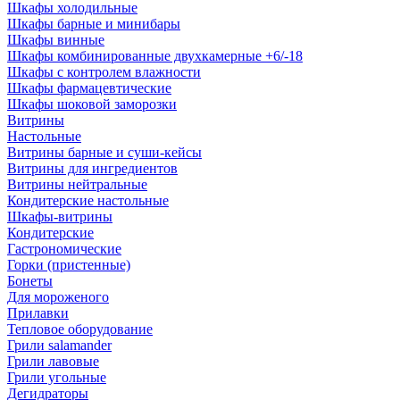
Шкафы холодильные
Шкафы барные и минибары
Шкафы винные
Шкафы комбинированные двухкамерные +6/-18
Шкафы с контролем влажности
Шкафы фармацевтические
Шкафы шоковой заморозки
Витрины
Настольные
Витрины барные и суши-кейсы
Витрины для ингредиентов
Витрины нейтральные
Кондитерские настольные
Шкафы-витрины
Кондитерские
Гастрономические
Горки (пристенные)
Бонеты
Для мороженого
Прилавки
Тепловое оборудование
Грили salamander
Грили лавовые
Грили угольные
Дегидраторы