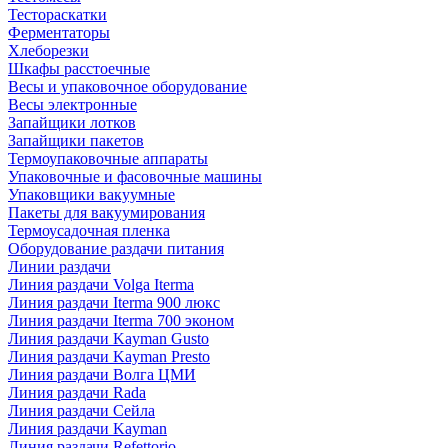
Тестораскатки
Ферментаторы
Хлеборезки
Шкафы расстоечные
Весы и упаковочное оборудование
Весы электронные
Запайщики лотков
Запайщики пакетов
Термоупаковочные аппараты
Упаковочные и фасовочные машины
Упаковщики вакуумные
Пакеты для вакуумирования
Термоусадочная пленка
Оборудование раздачи питания
Линии раздачи
Линия раздачи Volga Iterma
Линия раздачи Iterma 900 люкс
Линия раздачи Iterma 700 эконом
Линия раздачи Kayman Gusto
Линия раздачи Kayman Presto
Линия раздачи Волга ЦМИ
Линия раздачи Rada
Линия раздачи Сейла
Линия раздачи Kayman
Линия раздачи Refettorio