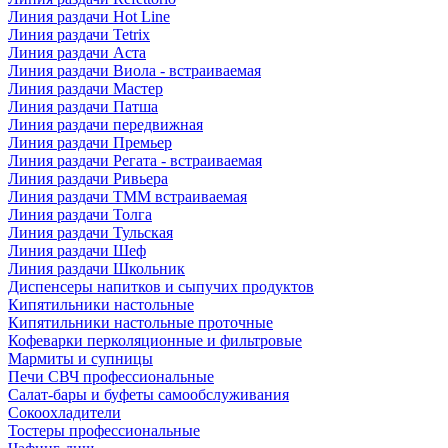
Линия раздачи Hot Line
Линия раздачи Tetrix
Линия раздачи Аста
Линия раздачи Виола - встраиваемая
Линия раздачи Мастер
Линия раздачи Патша
Линия раздачи передвижная
Линия раздачи Премьер
Линия раздачи Регата - встраиваемая
Линия раздачи Ривьера
Линия раздачи ТММ встраиваемая
Линия раздачи Толга
Линия раздачи Тульская
Линия раздачи Шеф
Линия раздачи Школьник
Диспенсеры напитков и сыпучих продуктов
Кипятильники настольные
Кипятильники настольные проточные
Кофеварки перколяционные и фильтровые
Мармиты и супницы
Печи СВЧ профессиональные
Салат-бары и буфеты самообслуживания
Сокоохладители
Тостеры профессиональные