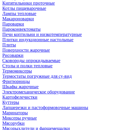
Кипятильники проточные
Котлы пищеварочные
Лампы тепловые
Макароноварки
Пароварки
Пароконвектоматы
Печи коптильни и низкотемпературные
Плитки индукционные настольные
Плиты
Поверхности жарочные
Рисоварки
Сковороды опрокидываемые
Столы и полки тепловые
Термомиксеры
Термостаты погружные для су-вид
Фритюрницы
Шкафы жарочные
Электромеханическое оборудование
Картофелечистки
Куттеры
Лапшерезки и пастоформовочные машины
Маринаторы
Миксеры ручные
Мясорубки
Мясорыхлители и фаршемешалки