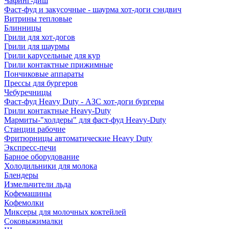
Чафинг-диш
Фаст-фуд и закусочные - шаурма хот-доги сэндвич
Витрины тепловые
Блинницы
Грили для хот-догов
Грили для шаурмы
Грили карусельные для кур
Грили контактные прижимные
Пончиковые аппараты
Прессы для бургеров
Чебуречницы
Фаст-фуд Heavy Duty - АЗС хот-доги бургеры
Грили контактные Heavy-Duty
Мармиты-"холдеры" для фаст-фуд Heavy-Duty
Станции рабочие
Фритюрницы автоматические Heavy Duty
Экспресс-печи
Барное оборудование
Холодильники для молока
Блендеры
Измельчители льда
Кофемашины
Кофемолки
Миксеры для молочных коктейлей
Соковыжималки