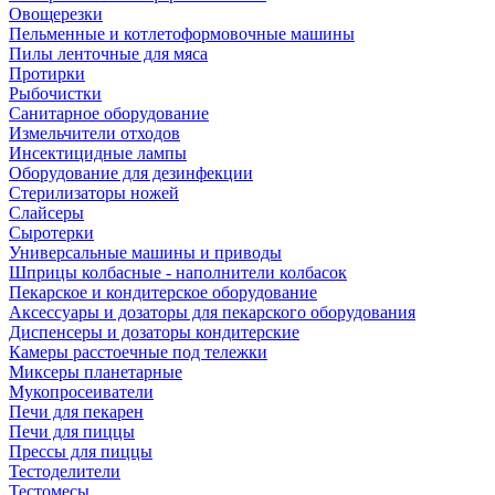
Овощерезки
Пельменные и котлетоформовочные машины
Пилы ленточные для мяса
Протирки
Рыбочистки
Санитарное оборудование
Измельчители отходов
Инсектицидные лампы
Оборудование для дезинфекции
Стерилизаторы ножей
Слайсеры
Сыротерки
Универсальные машины и приводы
Шприцы колбасные - наполнители колбасок
Пекарское и кондитерское оборудование
Аксессуары и дозаторы для пекарского оборудования
Диспенсеры и дозаторы кондитерские
Камеры расстоечные под тележки
Миксеры планетарные
Мукопросеиватели
Печи для пекарен
Печи для пиццы
Прессы для пиццы
Тестоделители
Тестомесы