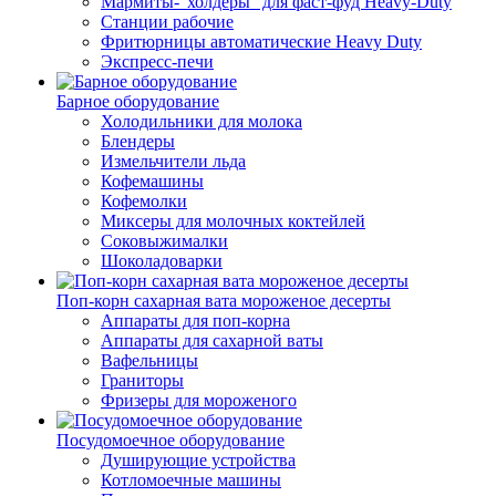
Мармиты-"холдеры" для фаст-фуд Heavy-Duty
Станции рабочие
Фритюрницы автоматические Heavy Duty
Экспресс-печи
Барное оборудование
Холодильники для молока
Блендеры
Измельчители льда
Кофемашины
Кофемолки
Миксеры для молочных коктейлей
Соковыжималки
Шоколадоварки
Поп-корн сахарная вата мороженое десерты
Аппараты для поп-корна
Аппараты для сахарной ваты
Вафельницы
Граниторы
Фризеры для мороженого
Посудомоечное оборудование
Душирующие устройства
Котломоечные машины