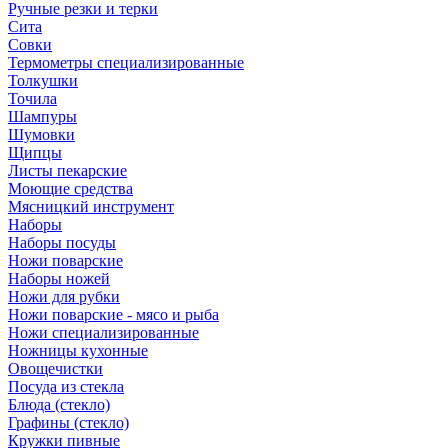
Ручные резки и терки
Сита
Совки
Термометры специализированные
Толкушки
Точила
Шампуры
Шумовки
Щипцы
Листы пекарские
Моющие средства
Мясницкий инструмент
Наборы
Наборы посуды
Ножи поварские
Наборы ножей
Ножи для рубки
Ножи поварские - мясо и рыба
Ножи специализированные
Ножницы кухонные
Овощечистки
Посуда из стекла
Блюда (стекло)
Графины (стекло)
Кружки пивные