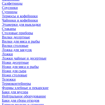
Салфетницы
Соусники
Супницы
Термосы и кофейники
Чайники и кофейники
Этажерки для выкладки
Стаканы
Столовые приборы
Вилки десертные
Вилки для мяса и рыбы
Вилки столовые
Ложка для закусок
Ложки
Ложки чайные и десертные
Ножи десертные
Ножи для мяса и рыбы
Ножи для сыра
Ножи столовые
Тележки
Термоконтейнеры
Формы хлебные и пекарские
Баки для мусора
Нейтральное оборудование
Баки для сбора отходов
Барные модули и станции