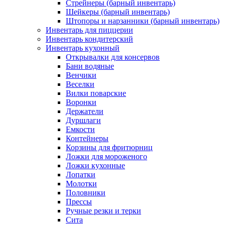
Стрейнеры (барный инвентарь)
Шейкеры (барный инвентарь)
Штопоры и нарзанники (барный инвентарь)
Инвентарь для пиццерии
Инвентарь кондитерский
Инвентарь кухонный
Открывалки для консервов
Бани водяные
Венчики
Веселки
Вилки поварские
Воронки
Держатели
Дуршлаги
Емкости
Контейнеры
Корзины для фритюрниц
Ложки для мороженого
Ложки кухонные
Лопатки
Молотки
Половники
Прессы
Ручные резки и терки
Сита