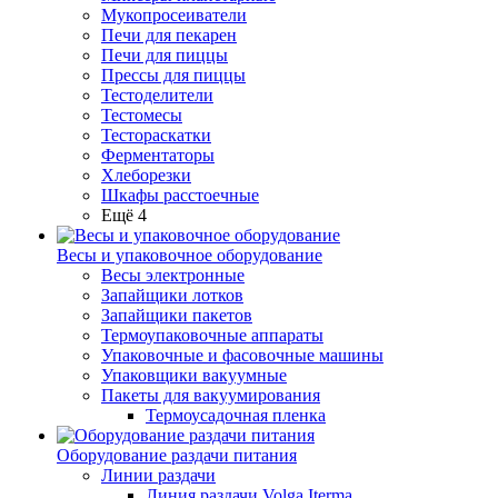
Мукопросеиватели
Печи для пекарен
Печи для пиццы
Прессы для пиццы
Тестоделители
Тестомесы
Тестораскатки
Ферментаторы
Хлеборезки
Шкафы расстоечные
Ещё 4
Весы и упаковочное оборудование
Весы электронные
Запайщики лотков
Запайщики пакетов
Термоупаковочные аппараты
Упаковочные и фасовочные машины
Упаковщики вакуумные
Пакеты для вакуумирования
Термоусадочная пленка
Оборудование раздачи питания
Линии раздачи
Линия раздачи Volga Iterma