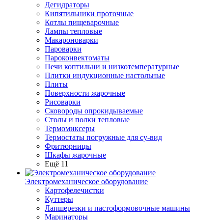
Дегидраторы
Кипятильники проточные
Котлы пищеварочные
Лампы тепловые
Макароноварки
Пароварки
Пароконвектоматы
Печи коптильни и низкотемпературные
Плитки индукционные настольные
Плиты
Поверхности жарочные
Рисоварки
Сковороды опрокидываемые
Столы и полки тепловые
Термомиксеры
Термостаты погружные для су-вид
Фритюрницы
Шкафы жарочные
Ещё 11
Электромеханическое оборудование
Картофелечистки
Куттеры
Лапшерезки и пастоформовочные машины
Маринаторы