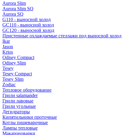
Aurora Slim
Aurora Slim SQ
Aurora SQ
G110 - выносной холод
GC110 - выносной холод
GC120 - выносной холод
Пристенные охлаждаемые стеллажи под выносной холод
Ikar
Jason
Krios
Odisey Compact
Odisey Slim
Tesey
Tesey Compact
Tesey Slim
Zodiac
Тепловое оборудование
Грили salamander
Грили лавовые
Грили угольные
Дегидраторы
Кипятильники проточные
Котлы пищеварочные
Лампы тепловые
Макароноварки