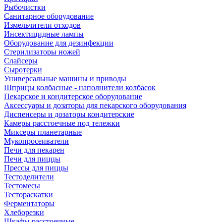
Рыбочистки
Санитарное оборудование
Измельчители отходов
Инсектицидные лампы
Оборудование для дезинфекции
Стерилизаторы ножей
Слайсеры
Сыротерки
Универсальные машины и приводы
Шприцы колбасные - наполнители колбасок
Пекарское и кондитерское оборудование
Аксессуары и дозаторы для пекарского оборудования
Диспенсеры и дозаторы кондитерские
Камеры расстоечные под тележки
Миксеры планетарные
Мукопросеиватели
Печи для пекарен
Печи для пиццы
Прессы для пиццы
Тестоделители
Тестомесы
Тестораскатки
Ферментаторы
Хлеборезки
Шкафы расстоечные