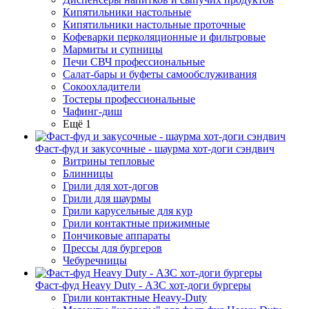
Кипятильники настольные
Кипятильники настольные проточные
Кофеварки перколяционные и фильтровые
Мармиты и супницы
Печи СВЧ профессиональные
Салат-бары и буфеты самообслуживания
Сокоохладители
Тостеры профессиональные
Чафинг-диш
Ещё 1
Фаст-фуд и закусочные - шаурма хот-доги сэндвич
Витрины тепловые
Блинницы
Грили для хот-догов
Грили для шаурмы
Грили карусельные для кур
Грили контактные прижимные
Пончиковые аппараты
Прессы для бургеров
Чебуречницы
Фаст-фуд Heavy Duty - АЗС хот-доги бургеры
Грили контактные Heavy-Duty