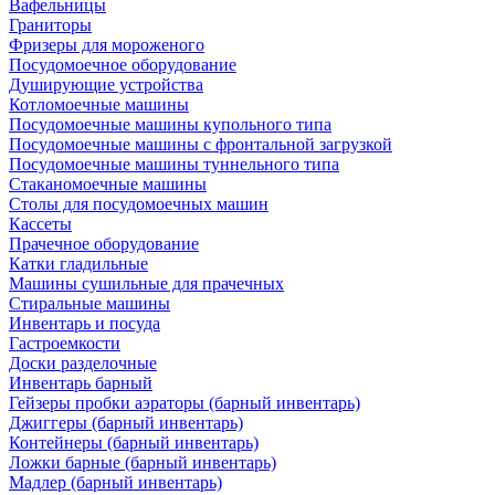
Вафельницы
Граниторы
Фризеры для мороженого
Посудомоечное оборудование
Душирующие устройства
Котломоечные машины
Посудомоечные машины купольного типа
Посудомоечные машины с фронтальной загрузкой
Посудомоечные машины туннельного типа
Стаканомоечные машины
Столы для посудомоечных машин
Кассеты
Прачечное оборудование
Катки гладильные
Машины сушильные для прачечных
Стиральные машины
Инвентарь и посуда
Гастроемкости
Доски разделочные
Инвентарь барный
Гейзеры пробки аэраторы (барный инвентарь)
Джиггеры (барный инвентарь)
Контейнеры (барный инвентарь)
Ложки барные (барный инвентарь)
Мадлер (барный инвентарь)