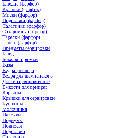
Блюдца (фарфор)
Крышки (фарфор)
Миски (фарфор)
Подставки (фарфор)
Салатники (фарфор)
Сахарницы (фарфор)
Тарелки (фарфор)
Чашки (фарфор)
Предметы сервировки
Блюда
Бокалы и рюмки
Вазы
Ведра для льда
Ведра для шампанского
Доски сервировочные
Емкости для приправ
Корзины
Крышки для сервировки
Кувшины
Молочники
Палочки
Подиумы
Подносы
Подставки
Салатники