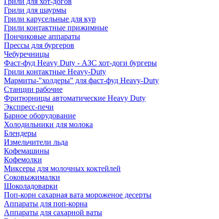
Грили для хот-догов
Грили для шаурмы
Грили карусельные для кур
Грили контактные прижимные
Пончиковые аппараты
Прессы для бургеров
Чебуречницы
Фаст-фуд Heavy Duty - АЗС хот-доги бургеры
Грили контактные Heavy-Duty
Мармиты-"холдеры" для фаст-фуд Heavy-Duty
Станции рабочие
Фритюрницы автоматические Heavy Duty
Экспресс-печи
Барное оборудование
Холодильники для молока
Блендеры
Измельчители льда
Кофемашины
Кофемолки
Миксеры для молочных коктейлей
Соковыжималки
Шоколадоварки
Поп-корн сахарная вата мороженое десерты
Аппараты для поп-корна
Аппараты для сахарной ваты