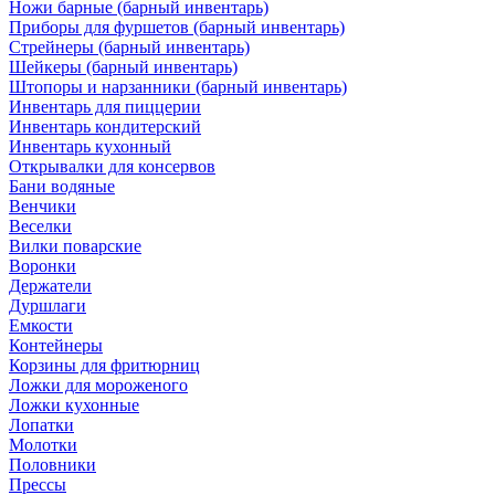
Ножи барные (барный инвентарь)
Приборы для фуршетов (барный инвентарь)
Стрейнеры (барный инвентарь)
Шейкеры (барный инвентарь)
Штопоры и нарзанники (барный инвентарь)
Инвентарь для пиццерии
Инвентарь кондитерский
Инвентарь кухонный
Открывалки для консервов
Бани водяные
Венчики
Веселки
Вилки поварские
Воронки
Держатели
Дуршлаги
Емкости
Контейнеры
Корзины для фритюрниц
Ложки для мороженого
Ложки кухонные
Лопатки
Молотки
Половники
Прессы