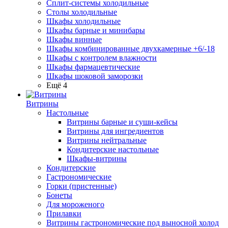
Сплит-системы холодильные
Столы холодильные
Шкафы холодильные
Шкафы барные и минибары
Шкафы винные
Шкафы комбинированные двухкамерные +6/-18
Шкафы с контролем влажности
Шкафы фармацевтические
Шкафы шоковой заморозки
Ещё 4
Витрины
Настольные
Витрины барные и суши-кейсы
Витрины для ингредиентов
Витрины нейтральные
Кондитерские настольные
Шкафы-витрины
Кондитерские
Гастрономические
Горки (пристенные)
Бонеты
Для мороженого
Прилавки
Витрины гастрономические под выносной холод