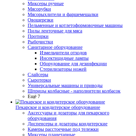
Миксеры ручные
Мясорубки
Мясорыхлители и фаршемешалки
Овощерезки
Пельменные и котлетоформовочные машины
Пилы ленточные для мяса
Протирки
Рыбочистки
Санитарное оборудование
Измельчители отходов
Инсектицидные лампы
Оборудование для дезинфекции
Стерилизаторы ножей
Слайсеры
Сыротерки
Универсальные машины и приводы
Шприцы колбасные - наполнители колбасок
Ещё 7
Пекарское и кондитерское оборудование
Аксессуары и дозаторы для пекарского
оборудования
Диспенсеры и дозаторы кондитерские
Камеры расстоечные под тележки
Миксеры планетарные