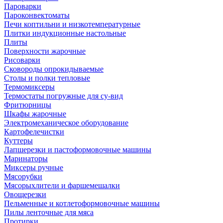
Пароварки
Пароконвектоматы
Печи коптильни и низкотемпературные
Плитки индукционные настольные
Плиты
Поверхности жарочные
Рисоварки
Сковороды опрокидываемые
Столы и полки тепловые
Термомиксеры
Термостаты погружные для су-вид
Фритюрницы
Шкафы жарочные
Электромеханическое оборудование
Картофелечистки
Куттеры
Лапшерезки и пастоформовочные машины
Маринаторы
Миксеры ручные
Мясорубки
Мясорыхлители и фаршемешалки
Овощерезки
Пельменные и котлетоформовочные машины
Пилы ленточные для мяса
Протирки