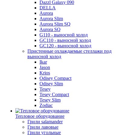
Dazzl Galaxy 090
DELLA
Aurora
Aurora Slim
Aurora Slim SQ
Aurora SQ
G110 - выносной холод
GC110 - выносной холод
GC120 - выносной холод
Пристенные охлаждаемые стеллажи под
выносной холод
Ikar
Jason
Krios
Odisey Compact
Odisey Slim
Tesey
Tesey Compact
Tesey Slim
Zodiac
Тепловое оборудование
Грили salamander
Грили лавовые
Грили угольные