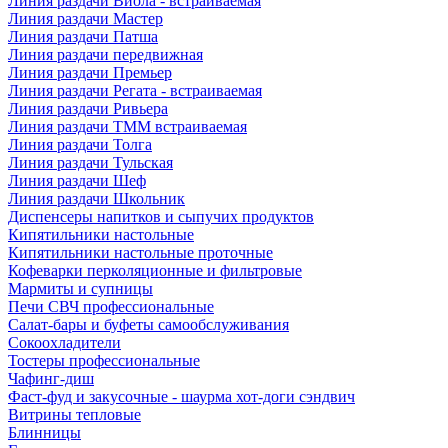
Линия раздачи Виола - встраиваемая
Линия раздачи Мастер
Линия раздачи Патша
Линия раздачи передвижная
Линия раздачи Премьер
Линия раздачи Регата - встраиваемая
Линия раздачи Ривьера
Линия раздачи ТММ встраиваемая
Линия раздачи Толга
Линия раздачи Тульская
Линия раздачи Шеф
Линия раздачи Школьник
Диспенсеры напитков и сыпучих продуктов
Кипятильники настольные
Кипятильники настольные проточные
Кофеварки перколяционные и фильтровые
Мармиты и супницы
Печи СВЧ профессиональные
Салат-бары и буфеты самообслуживания
Сокоохладители
Тостеры профессиональные
Чафинг-диш
Фаст-фуд и закусочные - шаурма хот-доги сэндвич
Витрины тепловые
Блинницы