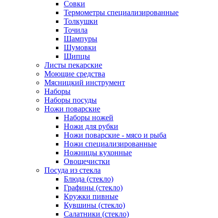
Совки
Термометры специализированные
Толкушки
Точила
Шампуры
Шумовки
Щипцы
Листы пекарские
Моющие средства
Мясницкий инструмент
Наборы
Наборы посуды
Ножи поварские
Наборы ножей
Ножи для рубки
Ножи поварские - мясо и рыба
Ножи специализированные
Ножницы кухонные
Овощечистки
Посуда из стекла
Блюда (стекло)
Графины (стекло)
Кружки пивные
Кувшины (стекло)
Салатники (стекло)