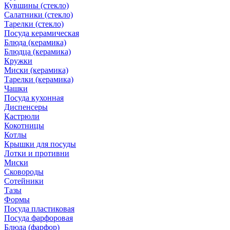
Кувшины (стекло)
Салатники (стекло)
Тарелки (стекло)
Посуда керамическая
Блюда (керамика)
Блюдца (керамика)
Кружки
Миски (керамика)
Тарелки (керамика)
Чашки
Посуда кухонная
Диспенсеры
Кастрюли
Кокотницы
Котлы
Крышки для посуды
Лотки и противни
Миски
Сковороды
Сотейники
Тазы
Формы
Посуда пластиковая
Посуда фарфоровая
Блюда (фарфор)