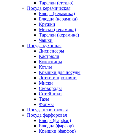
Тарелки (стекло)
Посуда керамическая
Блюда (керамика)
Блюдца (керамика)
Кружки
Миски (керамика)
Тарелки (керамика)
Чашки
Посуда кухонная
Диспенсеры
Кастрюли
Кокотницы
Котлы
Крышки для посуды
Лотки и противни
Миски
Сковороды
Сотейники
Тазы
Формы
Посуда пластиковая
Посуда фарфоровая
Блюда (фарфор)
Блюдца (фарфор)
Крышки (фарфор)