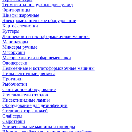
Термостаты погружные для су-вид
Фритюрницы
Шкафы жарочные
Электромеханическое оборудование
Картофелечистки
Куттеры
Лапшерезки и пастоформовочные машины
Маринаторы
Миксеры ручные
Мясорубки
Мясорыхлители и фаршемешалки
Овощерезки
Пельменные и котлетоформовочные машины
Пилы ленточные для мяса
Протирки
Рыбочистки
Санитарное оборудование
Измельчители отходов
Инсектицидные лампы
Оборудование для дезинфекции
Стерилизаторы ножей
Слайсеры
Сыротерки
Универсальные машины и приводы
Шприцы колбасные - наполнители колбасок