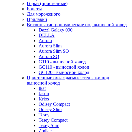
Горки (пристенные)
Бонеты
Для мороженого
Прилавки
Витрины гастрономические под выносной холод
Dazzl Galaxy 090
DELLA
Aurora
Aurora Slim
Aurora Slim SQ
Aurora SQ
G110 - выносной холод
GC110 - выносной холод
GC120 - выносной холод
Пристенные охлаждаемые стеллажи под
выносной холод
Ikar
Jason
Krios
Odisey Compact
Odisey Slim
Tesey
Tesey Compact
Tesey Slim
Zodiac