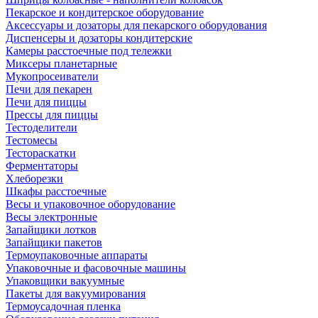
Пекарское и кондитерское оборудование
Аксессуары и дозаторы для пекарского оборудования
Диспенсеры и дозаторы кондитерские
Камеры расстоечные под тележки
Миксеры планетарные
Мукопросеиватели
Печи для пекарен
Печи для пиццы
Прессы для пиццы
Тестоделители
Тестомесы
Тестораскатки
Ферментаторы
Хлеборезки
Шкафы расстоечные
Весы и упаковочное оборудование
Весы электронные
Запайщики лотков
Запайщики пакетов
Термоупаковочные аппараты
Упаковочные и фасовочные машины
Упаковщики вакуумные
Пакеты для вакуумирования
Термоусадочная пленка