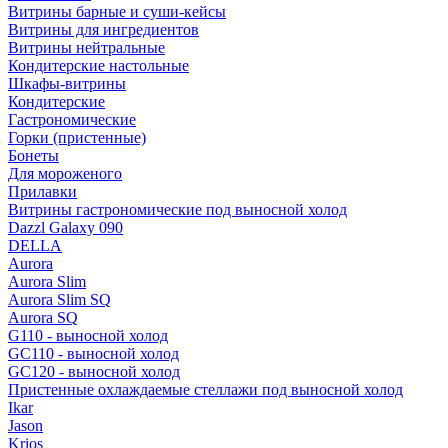
Витрины барные и суши-кейсы
Витрины для ингредиентов
Витрины нейтральные
Кондитерские настольные
Шкафы-витрины
Кондитерские
Гастрономические
Горки (пристенные)
Бонеты
Для мороженого
Прилавки
Витрины гастрономические под выносной холод
Dazzl Galaxy 090
DELLA
Aurora
Aurora Slim
Aurora Slim SQ
Aurora SQ
G110 - выносной холод
GC110 - выносной холод
GC120 - выносной холод
Пристенные охлаждаемые стеллажи под выносной холод
Ikar
Jason
Krios