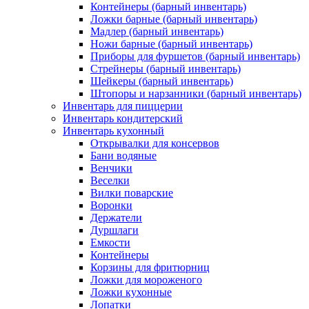
Контейнеры (барный инвентарь)
Ложки барные (барный инвентарь)
Мадлер (барный инвентарь)
Ножи барные (барный инвентарь)
Приборы для фуршетов (барный инвентарь)
Стрейнеры (барный инвентарь)
Шейкеры (барный инвентарь)
Штопоры и нарзанники (барный инвентарь)
Инвентарь для пиццерии
Инвентарь кондитерский
Инвентарь кухонный
Открывалки для консервов
Бани водяные
Венчики
Веселки
Вилки поварские
Воронки
Держатели
Дуршлаги
Емкости
Контейнеры
Корзины для фритюрниц
Ложки для мороженого
Ложки кухонные
Лопатки