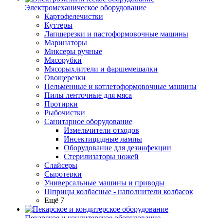
Электромеханическое оборудование
Картофелечистки
Куттеры
Лапшерезки и пастоформовочные машины
Маринаторы
Миксеры ручные
Мясорубки
Мясорыхлители и фаршемешалки
Овощерезки
Пельменные и котлетоформовочные машины
Пилы ленточные для мяса
Протирки
Рыбочистки
Санитарное оборудование
Измельчители отходов
Инсектицидные лампы
Оборудование для дезинфекции
Стерилизаторы ножей
Слайсеры
Сыротерки
Универсальные машины и приводы
Шприцы колбасные - наполнители колбасок
Ещё 7
Пекарское и кондитерское оборудование