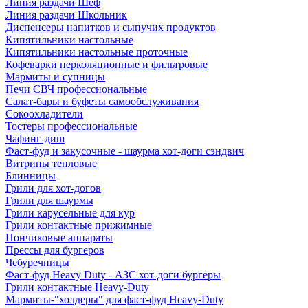
Линия раздачи Шеф
Линия раздачи Школьник
Диспенсеры напитков и сыпучих продуктов
Кипятильники настольные
Кипятильники настольные проточные
Кофеварки перколяционные и фильтровые
Мармиты и супницы
Печи СВЧ профессиональные
Салат-бары и буфеты самообслуживания
Сокоохладители
Тостеры профессиональные
Чафинг-диш
Фаст-фуд и закусочные - шаурма хот-доги сэндвич
Витрины тепловые
Блинницы
Грили для хот-догов
Грили для шаурмы
Грили карусельные для кур
Грили контактные прижимные
Пончиковые аппараты
Прессы для бургеров
Чебуречницы
Фаст-фуд Heavy Duty - АЗС хот-доги бургеры
Грили контактные Heavy-Duty
Мармиты-"холдеры" для фаст-фуд Heavy-Duty