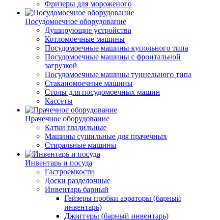
Фризеры для мороженого
Посудомоечное оборудование
Душирующие устройства
Котломоечные машины
Посудомоечные машины купольного типа
Посудомоечные машины с фронтальной
загрузкой
Посудомоечные машины туннельного типа
Стаканомоечные машины
Столы для посудомоечных машин
Кассеты
Прачечное оборудование
Катки гладильные
Машины сушильные для прачечных
Стиральные машины
Инвентарь и посуда
Гастроемкости
Доски разделочные
Инвентарь барный
Гейзеры пробки аэраторы (барный
инвентарь)
Джиггеры (барный инвентарь)