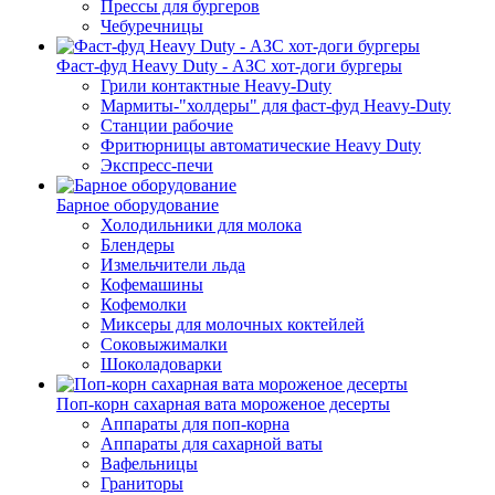
Прессы для бургеров
Чебуречницы
Фаст-фуд Heavy Duty - АЗС хот-доги бургеры
Грили контактные Heavy-Duty
Мармиты-"холдеры" для фаст-фуд Heavy-Duty
Станции рабочие
Фритюрницы автоматические Heavy Duty
Экспресс-печи
Барное оборудование
Холодильники для молока
Блендеры
Измельчители льда
Кофемашины
Кофемолки
Миксеры для молочных коктейлей
Соковыжималки
Шоколадоварки
Поп-корн сахарная вата мороженое десерты
Аппараты для поп-корна
Аппараты для сахарной ваты
Вафельницы
Граниторы