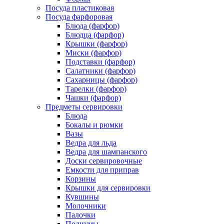
Посуда пластиковая
Посуда фарфоровая
Блюда (фарфор)
Блюдца (фарфор)
Крышки (фарфор)
Миски (фарфор)
Подставки (фарфор)
Салатники (фарфор)
Сахарницы (фарфор)
Тарелки (фарфор)
Чашки (фарфор)
Предметы сервировки
Блюда
Бокалы и рюмки
Вазы
Ведра для льда
Ведра для шампанского
Доски сервировочные
Емкости для приправ
Корзины
Крышки для сервировки
Кувшины
Молочники
Палочки
Подиумы