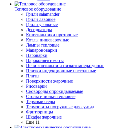
Тепловое оборудование
Грили salamander
Грили лавовые
Грили угольные
Дегидраторы
Кипятильники проточные
Котлы пищеварочные
Лампы тепловые
Макароноварки
Пароварки
Пароконвектоматы
Печи коптильни и низкотемпературные
Плитки индукционные настольные
Плиты
Поверхности жарочные
Рисоварки
Сковороды опрокидываемые
Столы и полки тепловые
Термомиксеры
Термостаты погружные для су-вид
Фритюрницы
Шкафы жарочные
Ещё 11