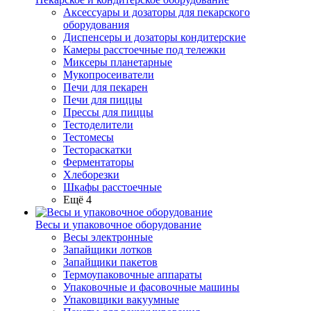
Аксессуары и дозаторы для пекарского
оборудования
Диспенсеры и дозаторы кондитерские
Камеры расстоечные под тележки
Миксеры планетарные
Мукопросеиватели
Печи для пекарен
Печи для пиццы
Прессы для пиццы
Тестоделители
Тестомесы
Тестораскатки
Ферментаторы
Хлеборезки
Шкафы расстоечные
Ещё 4
Весы и упаковочное оборудование
Весы электронные
Запайщики лотков
Запайщики пакетов
Термоупаковочные аппараты
Упаковочные и фасовочные машины
Упаковщики вакуумные