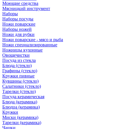
Моющие средства
Мясницкий инструмент
Наборы
Наборы посуды
Ножи поварские
Наборы ножей
Ножи для рубки
Ножи поварские - мясо и рыба
Ножи специализированные
Ножницы кухонные
Овощечистки
Посуда из стекла
Блюда (стекло)
Графины (стекло)
Кружки пивные
Кувшины (стекло)
Салатники (стекло)
Тарелки (стекло)
Посуда керамическая
Блюда (керамика)
Блюдца (керамика)
Кружки
Миски (керамика)
Тарелки (керамика)
Чашки