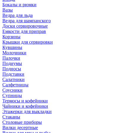
Бокалы и рюмки
Вазы
Ведра для льда
Ведра для шампанского
Доски сервировочные
Емкости для приправ
Корзины
Крышки для сервировки
Кувшины
Молочники
Палочки
Подиумы
Подносы
Подставки
Салатники
Салфетницы
Соусники
Супницы
Термосы и кофейники
Чайники и кофейники
Этажерки для выкладки
Стаканы
Столовые приборы
Вилки десертные
Вилки для мяса и рыбы