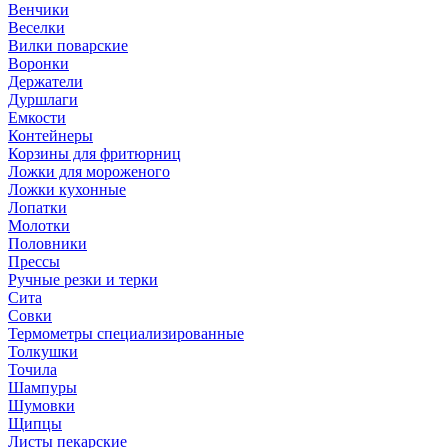
Венчики
Веселки
Вилки поварские
Воронки
Держатели
Дуршлаги
Емкости
Контейнеры
Корзины для фритюрниц
Ложки для мороженого
Ложки кухонные
Лопатки
Молотки
Половники
Прессы
Ручные резки и терки
Сита
Совки
Термометры специализированные
Толкушки
Точила
Шампуры
Шумовки
Щипцы
Листы пекарские