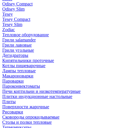
Odisey Compact
Odisey Slim
Tesey
Tesey Compact
Tesey Slim
Zodiac
Тепловое оборудование
Грили salamander
Грили лавовые
Грили угольные
Дегидраторы
Кипятильники проточные
Котлы пищеварочные
Лампы тепловые
Макароноварки
Пароварки
Пароконвектоматы
Печи коптильни и низкотемпературные
Плитки индукционные настольные
Плиты
Поверхности жарочные
Рисоварки
Сковороды опрокидываемые
Столы и полки тепловые
Термомиксеры