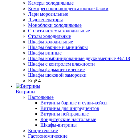
Камеры холодильные
Компрессорно-конденсаторные блоки
Лари морозильные
Льдогенераторы
Моноблоки холодильные
Сплит-системы холодильные
Столы холодильные
Шкафы холодильные
Шкафы барные и минибары
Шкафы винные
Шкафы комбинированные двухкамерные +6/-18
Шкафы с контролем влажности
Шкафы фармацевтические
Шкафы шоковой заморозки
Ещё 4
Витрины
Настольные
Витрины барные и суши-кейсы
Витрины для ингредиентов
Витрины нейтральные
Кондитерские настольные
Шкафы-витрины
Кондитерские
Гастрономические