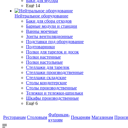
Баки для мусора
Ещё 14
Нейтральное оборудование
Баки для сбора отходов
Барные модули и станции
Ванны моечные
Зонты вентиляционные
Подставки под оборудование
Подтоварники
Полки для тарелок и досок
Полки настенные
Полки настольные
Стеллажи для тарелок
Стеллажи производственные
Стеллажи складские
Столы кондитерские
Столы производственные
Тележки и тележки-шпильки
Шкафы производственные
Ещё 6
Фабрикам-
Ресторанам
Столовым
Пекарням
Магазинам
Произ
кухням