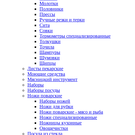
Молотки
Половники
Прессы
Ручные резки и терки
Сита
Совки
Термометры специализированные
Толкушки
Точила
Шампуры
Шумовки
Щипцы
Листы пекарские
Моющие средства
Мясницкий инструмент
Наборы
Наборы посуды
Ножи поварские
Наборы ножей
Ножи для рубки
Ножи поварские - мясо и рыба
Ножи специализированные
Ножницы кухонные
Овощечистки
Посуда из стекла