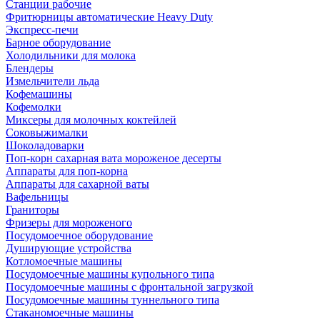
Станции рабочие
Фритюрницы автоматические Heavy Duty
Экспресс-печи
Барное оборудование
Холодильники для молока
Блендеры
Измельчители льда
Кофемашины
Кофемолки
Миксеры для молочных коктейлей
Соковыжималки
Шоколадоварки
Поп-корн сахарная вата мороженое десерты
Аппараты для поп-корна
Аппараты для сахарной ваты
Вафельницы
Граниторы
Фризеры для мороженого
Посудомоечное оборудование
Душирующие устройства
Котломоечные машины
Посудомоечные машины купольного типа
Посудомоечные машины с фронтальной загрузкой
Посудомоечные машины туннельного типа
Стаканомоечные машины