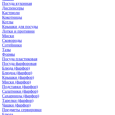
Посуда кухонная
Диспенсеры
Кастрюли
Кокотницы
Котлы
Крышки для посуды
Лотки и противни
Миски
Сковороды
Сотейники
Тазы
Формы
Посуда пластиковая
Посуда фарфоровая
Блюда (фарфор)
Блюдца (фарфор)
Крышки (фарфор)
Миски (фарфор)
Подставки (фарфор)
Салатники (фарфор)
Сахарницы (фарфор)
Тарелки (фарфор)
Чашки (фарфор)
Предметы сервировки
Блюда