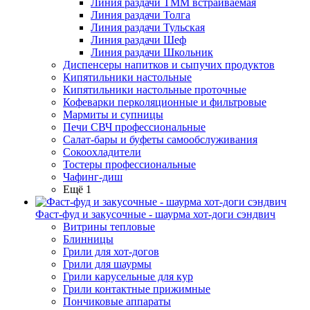
Линия раздачи ТММ встраиваемая
Линия раздачи Толга
Линия раздачи Тульская
Линия раздачи Шеф
Линия раздачи Школьник
Диспенсеры напитков и сыпучих продуктов
Кипятильники настольные
Кипятильники настольные проточные
Кофеварки перколяционные и фильтровые
Мармиты и супницы
Печи СВЧ профессиональные
Салат-бары и буфеты самообслуживания
Сокоохладители
Тостеры профессиональные
Чафинг-диш
Ещё 1
Фаст-фуд и закусочные - шаурма хот-доги сэндвич
Витрины тепловые
Блинницы
Грили для хот-догов
Грили для шаурмы
Грили карусельные для кур
Грили контактные прижимные
Пончиковые аппараты