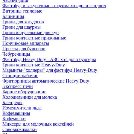
Чафинг-диш
Фаст-фуд и закусочные - шаурма хот-доги сэндвич
Витрины тепловые
Блинницы
Грили для хот-догов
Грили для шаурмы
Грили карусельные для кур
Грили контактные прижимные
Пончиковые аппараты
Прессы для бургеров
Чебуречницы
Фаст-фуд Heavy Duty - АЗС хот-доги бургеры
Грили контактные Heavy-Duty
Мармиты-"холдеры" для фаст-фуд Heavy-Duty
Станции рабочие
Фритюрницы автоматические Heavy Duty
Экспресс-печи
Барное оборудование
Холодильники для молока
Блендеры
Измельчители льда
Кофемашины
Кофемолки
Миксеры для молочных коктейлей
Соковыжималки