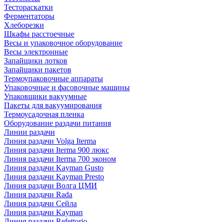
Тестораскатки
Ферментаторы
Хлеборезки
Шкафы расстоечные
Весы и упаковочное оборудование
Весы электронные
Запайщики лотков
Запайщики пакетов
Термоупаковочные аппараты
Упаковочные и фасовочные машины
Упаковщики вакуумные
Пакеты для вакуумирования
Термоусадочная пленка
Оборудование раздачи питания
Линии раздачи
Линия раздачи Volga Iterma
Линия раздачи Iterma 900 люкс
Линия раздачи Iterma 700 эконом
Линия раздачи Kayman Gusto
Линия раздачи Kayman Presto
Линия раздачи Волга ЦМИ
Линия раздачи Rada
Линия раздачи Сейла
Линия раздачи Kayman
Линия раздачи Refettorio