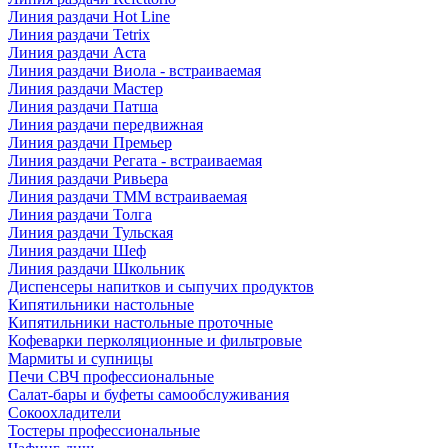
Линия раздачи Hot Line
Линия раздачи Tetrix
Линия раздачи Аста
Линия раздачи Виола - встраиваемая
Линия раздачи Мастер
Линия раздачи Патша
Линия раздачи передвижная
Линия раздачи Премьер
Линия раздачи Регата - встраиваемая
Линия раздачи Ривьера
Линия раздачи ТММ встраиваемая
Линия раздачи Толга
Линия раздачи Тульская
Линия раздачи Шеф
Линия раздачи Школьник
Диспенсеры напитков и сыпучих продуктов
Кипятильники настольные
Кипятильники настольные проточные
Кофеварки перколяционные и фильтровые
Мармиты и супницы
Печи СВЧ профессиональные
Салат-бары и буфеты самообслуживания
Сокоохладители
Тостеры профессиональные