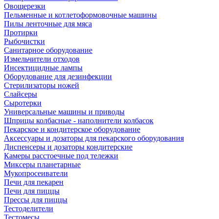
Овощерезки
Пельменные и котлетоформовочные машины
Пилы ленточные для мяса
Протирки
Рыбочистки
Санитарное оборудование
Измельчители отходов
Инсектицидные лампы
Оборудование для дезинфекции
Стерилизаторы ножей
Слайсеры
Сыротерки
Универсальные машины и приводы
Шприцы колбасные - наполнители колбасок
Пекарское и кондитерское оборудование
Аксессуары и дозаторы для пекарского оборудования
Диспенсеры и дозаторы кондитерские
Камеры расстоечные под тележки
Миксеры планетарные
Мукопросеиватели
Печи для пекарен
Печи для пиццы
Прессы для пиццы
Тестоделители
Тестомесы