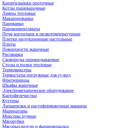
Кипятильники проточные
Котлы пищеварочные
Лампы тепловые
Макароноварки
Пароварки
Пароконвектоматы
Печи коптильни и низкотемпературные
Плитки индукционные настольные
Плиты
Поверхности жарочные
Рисоварки
Сковороды опрокидываемые
Столы и полки тепловые
Термомиксеры
Термостаты погружные для су-вид
Фритюрницы
Шкафы жарочные
Электромеханическое оборудование
Картофелечистки
Куттеры
Лапшерезки и пастоформовочные машины
Маринаторы
Миксеры ручные
Мясорубки
Мясорыхлители и фаршемешалки