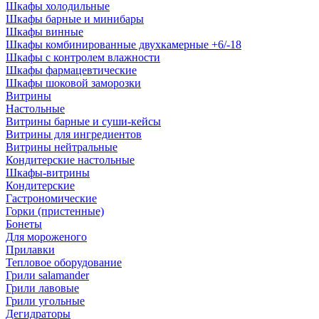
Шкафы холодильные
Шкафы барные и минибары
Шкафы винные
Шкафы комбинированные двухкамерные +6/-18
Шкафы с контролем влажности
Шкафы фармацевтические
Шкафы шоковой заморозки
Витрины
Настольные
Витрины барные и суши-кейсы
Витрины для ингредиентов
Витрины нейтральные
Кондитерские настольные
Шкафы-витрины
Кондитерские
Гастрономические
Горки (пристенные)
Бонеты
Для мороженого
Прилавки
Тепловое оборудование
Грили salamander
Грили лавовые
Грили угольные
Дегидраторы