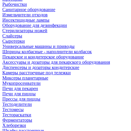
Рыбочистки
Санитарное оборудование
Измельчители отходов
Инсектицидные лампы
Оборудование для дезинфекции
Стерилизаторы ножей
Слайсеры
Сыротерки
Универсальные машины и приводы
Шприцы колбасные - наполнители колбасок
Пекарское и кондитерское оборудование
Аксессуары и дозаторы для пекарского оборудования
Диспенсеры и дозаторы кондитерские
Камеры расстоечные под тележки
Миксеры планетарные
Мукопросеиватели
Печи для пекарен
Печи для пиццы
Прессы для пиццы
Тестоделители
Тестомесы
Тестораскатки
Ферментаторы
Хлеборезки
Шкафы расстоечные