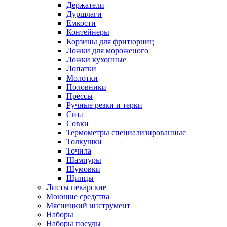
Держатели
Дуршлаги
Емкости
Контейнеры
Корзины для фритюрниц
Ложки для мороженого
Ложки кухонные
Лопатки
Молотки
Половники
Прессы
Ручные резки и терки
Сита
Совки
Термометры специализированные
Толкушки
Точила
Шампуры
Шумовки
Щипцы
Листы пекарские
Моющие средства
Мясницкий инструмент
Наборы
Наборы посуды