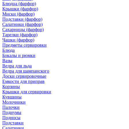
Блюдца (фарфор)
Крышки (фарфор)
Миски (фарфор)
Подставки (фарфор)
Салатники (фарфор)
Сахарницы (фарфор)
Тарелки (фарфор)
Чашки (фарфор)
Предметы сервировки
Блюда
Бокалы и рюмки
Вазы
Ведра для льда
Ведра для шампанского
Доски сервировочные
Емкости для приправ
Корзины
Крышки для сервировки
Кувшины
Молочники
Палочки
Подиумы
Подносы
Подставки
Салатники