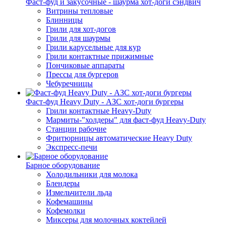
Фаст-фуд и закусочные - шаурма хот-доги сэндвич
Витрины тепловые
Блинницы
Грили для хот-догов
Грили для шаурмы
Грили карусельные для кур
Грили контактные прижимные
Пончиковые аппараты
Прессы для бургеров
Чебуречницы
Фаст-фуд Heavy Duty - АЗС хот-доги бургеры
Грили контактные Heavy-Duty
Мармиты-"холдеры" для фаст-фуд Heavy-Duty
Станции рабочие
Фритюрницы автоматические Heavy Duty
Экспресс-печи
Барное оборудование
Холодильники для молока
Блендеры
Измельчители льда
Кофемашины
Кофемолки
Миксеры для молочных коктейлей