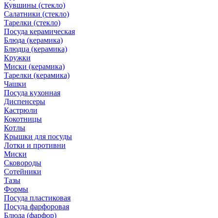
Кувшины (стекло)
Салатники (стекло)
Тарелки (стекло)
Посуда керамическая
Блюда (керамика)
Блюдца (керамика)
Кружки
Миски (керамика)
Тарелки (керамика)
Чашки
Посуда кухонная
Диспенсеры
Кастрюли
Кокотницы
Котлы
Крышки для посуды
Лотки и противни
Миски
Сковороды
Сотейники
Тазы
Формы
Посуда пластиковая
Посуда фарфоровая
Блюда (фарфор)