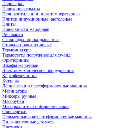
Пароварки
Пароконвектоматы
Печи коптильни и низкотемпературные
Плитки индукционные настольные
Плиты
Поверхности жарочные
Рисоварки
Сковороды опрокидываемые
Столы и полки тепловые
Термомиксеры
Термостаты погружные для су-вид
Фритюрницы
Шкафы жарочные
Электромеханическое оборудование
Картофелечистки
Куттеры
Лапшерезки и пастоформовочные машины
Маринаторы
Миксеры ручные
Мясорубки
Мясорыхлители и фаршемешалки
Овощерезки
Пельменные и котлетоформовочные машины
Пилы ленточные для мяса
Протирки