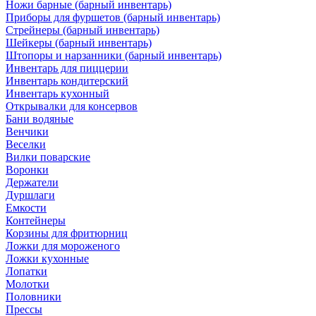
Ножи барные (барный инвентарь)
Приборы для фуршетов (барный инвентарь)
Стрейнеры (барный инвентарь)
Шейкеры (барный инвентарь)
Штопоры и нарзанники (барный инвентарь)
Инвентарь для пиццерии
Инвентарь кондитерский
Инвентарь кухонный
Открывалки для консервов
Бани водяные
Венчики
Веселки
Вилки поварские
Воронки
Держатели
Дуршлаги
Емкости
Контейнеры
Корзины для фритюрниц
Ложки для мороженого
Ложки кухонные
Лопатки
Молотки
Половники
Прессы