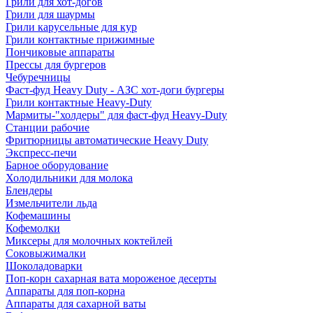
Грили для хот-догов
Грили для шаурмы
Грили карусельные для кур
Грили контактные прижимные
Пончиковые аппараты
Прессы для бургеров
Чебуречницы
Фаст-фуд Heavy Duty - АЗС хот-доги бургеры
Грили контактные Heavy-Duty
Мармиты-"холдеры" для фаст-фуд Heavy-Duty
Станции рабочие
Фритюрницы автоматические Heavy Duty
Экспресс-печи
Барное оборудование
Холодильники для молока
Блендеры
Измельчители льда
Кофемашины
Кофемолки
Миксеры для молочных коктейлей
Соковыжималки
Шоколадоварки
Поп-корн сахарная вата мороженое десерты
Аппараты для поп-корна
Аппараты для сахарной ваты