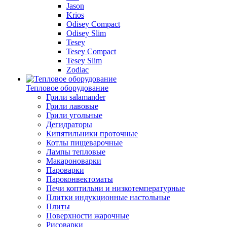
Jason
Krios
Odisey Compact
Odisey Slim
Tesey
Tesey Compact
Tesey Slim
Zodiac
Тепловое оборудование
Грили salamander
Грили лавовые
Грили угольные
Дегидраторы
Кипятильники проточные
Котлы пищеварочные
Лампы тепловые
Макароноварки
Пароварки
Пароконвектоматы
Печи коптильни и низкотемпературные
Плитки индукционные настольные
Плиты
Поверхности жарочные
Рисоварки