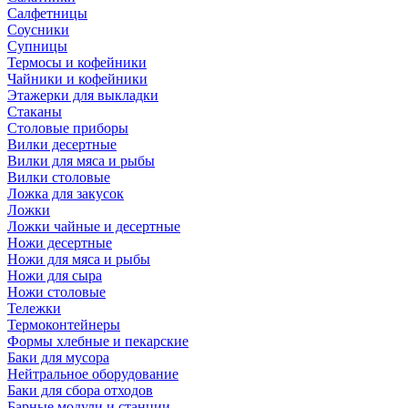
Салфетницы
Соусники
Супницы
Термосы и кофейники
Чайники и кофейники
Этажерки для выкладки
Стаканы
Столовые приборы
Вилки десертные
Вилки для мяса и рыбы
Вилки столовые
Ложка для закусок
Ложки
Ложки чайные и десертные
Ножи десертные
Ножи для мяса и рыбы
Ножи для сыра
Ножи столовые
Тележки
Термоконтейнеры
Формы хлебные и пекарские
Баки для мусора
Нейтральное оборудование
Баки для сбора отходов
Барные модули и станции