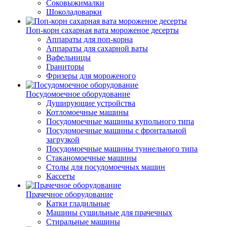
Соковыжималки
Шоколадоварки
Поп-корн сахарная вата мороженое десерты
Аппараты для поп-корна
Аппараты для сахарной ваты
Вафельницы
Граниторы
Фризеры для мороженого
Посудомоечное оборудование
Душирующие устройства
Котломоечные машины
Посудомоечные машины купольного типа
Посудомоечные машины с фронтальной
загрузкой
Посудомоечные машины туннельного типа
Стаканомоечные машины
Столы для посудомоечных машин
Кассеты
Прачечное оборудование
Катки гладильные
Машины сушильные для прачечных
Стиральные машины