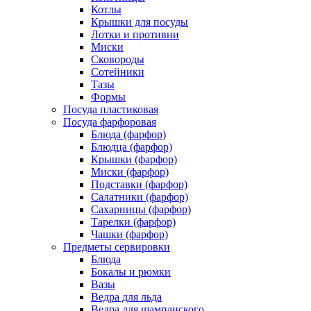
Котлы
Крышки для посуды
Лотки и противни
Миски
Сковороды
Сотейники
Тазы
Формы
Посуда пластиковая
Посуда фарфоровая
Блюда (фарфор)
Блюдца (фарфор)
Крышки (фарфор)
Миски (фарфор)
Подставки (фарфор)
Салатники (фарфор)
Сахарницы (фарфор)
Тарелки (фарфор)
Чашки (фарфор)
Предметы сервировки
Блюда
Бокалы и рюмки
Вазы
Ведра для льда
Ведра для шампанского