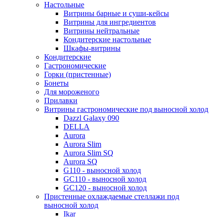
Настольные
Витрины барные и суши-кейсы
Витрины для ингредиентов
Витрины нейтральные
Кондитерские настольные
Шкафы-витрины
Кондитерские
Гастрономические
Горки (пристенные)
Бонеты
Для мороженого
Прилавки
Витрины гастрономические под выносной холод
Dazzl Galaxy 090
DELLA
Aurora
Aurora Slim
Aurora Slim SQ
Aurora SQ
G110 - выносной холод
GC110 - выносной холод
GC120 - выносной холод
Пристенные охлаждаемые стеллажи под
выносной холод
Ikar