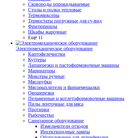
Сковороды опрокидываемые
Столы и полки тепловые
Термомиксеры
Термостаты погружные для су-вид
Фритюрницы
Шкафы жарочные
Ещё 11
Электромеханическое оборудование
Картофелечистки
Куттеры
Лапшерезки и пастоформовочные машины
Маринаторы
Миксеры ручные
Мясорубки
Мясорыхлители и фаршемешалки
Овощерезки
Пельменные и котлетоформовочные машины
Пилы ленточные для мяса
Протирки
Рыбочистки
Санитарное оборудование
Измельчители отходов
Инсектицидные лампы
Оборудование для дезинфекции