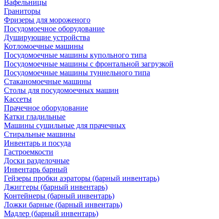
Вафельницы
Граниторы
Фризеры для мороженого
Посудомоечное оборудование
Душирующие устройства
Котломоечные машины
Посудомоечные машины купольного типа
Посудомоечные машины с фронтальной загрузкой
Посудомоечные машины туннельного типа
Стаканомоечные машины
Столы для посудомоечных машин
Кассеты
Прачечное оборудование
Катки гладильные
Машины сушильные для прачечных
Стиральные машины
Инвентарь и посуда
Гастроемкости
Доски разделочные
Инвентарь барный
Гейзеры пробки аэраторы (барный инвентарь)
Джиггеры (барный инвентарь)
Контейнеры (барный инвентарь)
Ложки барные (барный инвентарь)
Мадлер (барный инвентарь)