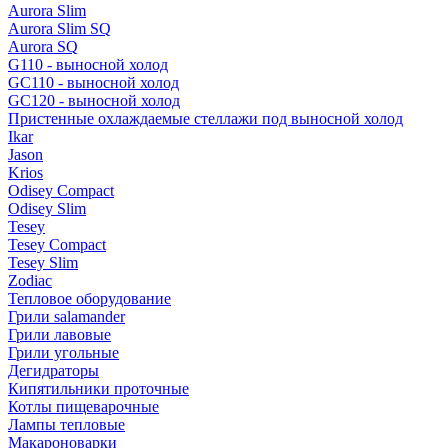
Aurora Slim
Aurora Slim SQ
Aurora SQ
G110 - выносной холод
GC110 - выносной холод
GC120 - выносной холод
Пристенные охлаждаемые стеллажи под выносной холод
Ikar
Jason
Krios
Odisey Compact
Odisey Slim
Tesey
Tesey Compact
Tesey Slim
Zodiac
Тепловое оборудование
Грили salamander
Грили лавовые
Грили угольные
Дегидраторы
Кипятильники проточные
Котлы пищеварочные
Лампы тепловые
Макароноварки