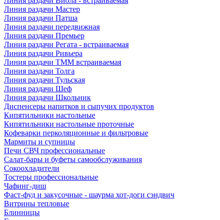
Линия раздачи Виола - встраиваемая
Линия раздачи Мастер
Линия раздачи Патша
Линия раздачи передвижная
Линия раздачи Премьер
Линия раздачи Регата - встраиваемая
Линия раздачи Ривьера
Линия раздачи ТММ встраиваемая
Линия раздачи Толга
Линия раздачи Тульская
Линия раздачи Шеф
Линия раздачи Школьник
Диспенсеры напитков и сыпучих продуктов
Кипятильники настольные
Кипятильники настольные проточные
Кофеварки перколяционные и фильтровые
Мармиты и супницы
Печи СВЧ профессиональные
Салат-бары и буфеты самообслуживания
Сокоохладители
Тостеры профессиональные
Чафинг-диш
Фаст-фуд и закусочные - шаурма хот-доги сэндвич
Витрины тепловые
Блинницы