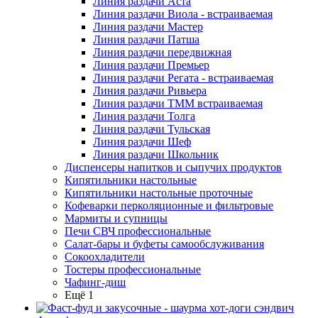
Линия раздачи Аста
Линия раздачи Виола - встраиваемая
Линия раздачи Мастер
Линия раздачи Патша
Линия раздачи передвижная
Линия раздачи Премьер
Линия раздачи Регата - встраиваемая
Линия раздачи Ривьера
Линия раздачи ТММ встраиваемая
Линия раздачи Толга
Линия раздачи Тульская
Линия раздачи Шеф
Линия раздачи Школьник
Диспенсеры напитков и сыпучих продуктов
Кипятильники настольные
Кипятильники настольные проточные
Кофеварки перколяционные и фильтровые
Мармиты и супницы
Печи СВЧ профессиональные
Салат-бары и буфеты самообслуживания
Сокоохладители
Тостеры профессиональные
Чафинг-диш
Ещё 1