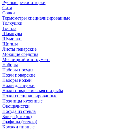
Ручные резки и терки
Сита
Совки
Термометры специализированные
Толкушки
Точила
Шампуры
Шумовки
Щипцы
Листы пекарские
Моющие средства
Мясницкий инструмент
Наборы
Наборы посуды
Ножи поварские
Наборы ножей
Ножи для рубки
Ножи поварские - мясо и рыба
Ножи специализированные
Ножницы кухонные
Овощечистки
Посуда из стекла
Блюда (стекло)
Графины (стекло)
Кружки пивные