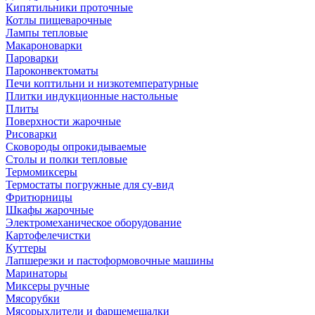
Кипятильники проточные
Котлы пищеварочные
Лампы тепловые
Макароноварки
Пароварки
Пароконвектоматы
Печи коптильни и низкотемпературные
Плитки индукционные настольные
Плиты
Поверхности жарочные
Рисоварки
Сковороды опрокидываемые
Столы и полки тепловые
Термомиксеры
Термостаты погружные для су-вид
Фритюрницы
Шкафы жарочные
Электромеханическое оборудование
Картофелечистки
Куттеры
Лапшерезки и пастоформовочные машины
Маринаторы
Миксеры ручные
Мясорубки
Мясорыхлители и фаршемешалки