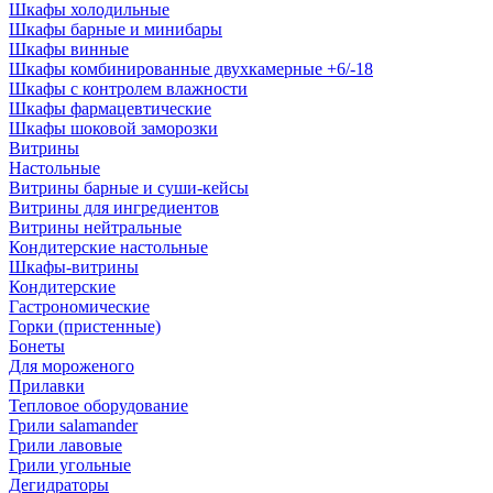
Шкафы холодильные
Шкафы барные и минибары
Шкафы винные
Шкафы комбинированные двухкамерные +6/-18
Шкафы с контролем влажности
Шкафы фармацевтические
Шкафы шоковой заморозки
Витрины
Настольные
Витрины барные и суши-кейсы
Витрины для ингредиентов
Витрины нейтральные
Кондитерские настольные
Шкафы-витрины
Кондитерские
Гастрономические
Горки (пристенные)
Бонеты
Для мороженого
Прилавки
Тепловое оборудование
Грили salamander
Грили лавовые
Грили угольные
Дегидраторы