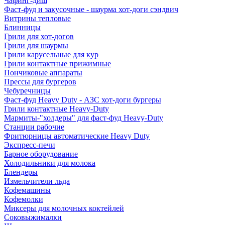
Чафинг-диш
Фаст-фуд и закусочные - шаурма хот-доги сэндвич
Витрины тепловые
Блинницы
Грили для хот-догов
Грили для шаурмы
Грили карусельные для кур
Грили контактные прижимные
Пончиковые аппараты
Прессы для бургеров
Чебуречницы
Фаст-фуд Heavy Duty - АЗС хот-доги бургеры
Грили контактные Heavy-Duty
Мармиты-"холдеры" для фаст-фуд Heavy-Duty
Станции рабочие
Фритюрницы автоматические Heavy Duty
Экспресс-печи
Барное оборудование
Холодильники для молока
Блендеры
Измельчители льда
Кофемашины
Кофемолки
Миксеры для молочных коктейлей
Соковыжималки