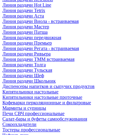
Линия раздачи Hot Line
Линия раздачи Tetrix
Линия раздачи Аста
Линия раздачи Виола - встраиваемая
Линия раздачи Мастер
Линия раздачи Патша
Линия раздачи передвижная
Линия раздачи Премьер
Линия раздачи Регата - встраиваемая
Линия раздачи Ривьера
Линия раздачи ТММ встраиваемая
Линия раздачи Толга
Линия раздачи Тульская
Линия раздачи Шеф
Линия раздачи Школьник
Диспенсеры напитков и сыпучих продуктов
Кипятильники настольные
Кипятильники настольные проточные
Кофеварки перколяционные и фильтровые
Мармиты и супницы
Печи СВЧ профессиональные
Салат-бары и буфеты самообслуживания
Сокоохладители
Тостеры профессиональные