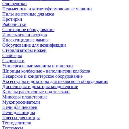
Овощерезки
Пельменные и котлетоформовочные машины
Пилы ленточные для мяса
Протирки
Рыбочистки
Санитарное оборудование
Измельчители отходов
Инсектицидные лампы
Оборудование для дезинфекции
Стерилизаторы ножей
Слайсеры
Сыротерки
Универсальные машины и приводы
Шприцы колбасные - наполнители колбасок
Пекарское и кондитерское оборудование
Аксессуары и дозаторы для пекарского оборудования
Диспенсеры и дозаторы кондитерские
Камеры расстоечные под тележки
Миксеры планетарные
Мукопросеиватели
Печи для пекарен
Печи для пиццы
Прессы для пиццы
Тестоделители
Тестомесы