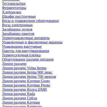
Тестораскатки
Ферментаторы
Хлеборезки
Шкафы расстоечные
Весы и упаковочное оборудование
Весы электронные
Запайщики лотков
Запайщики пакетов
Термоупаковочные аппараты
Упаковочные и фасовочные машины
Упаковщики вакуумные
Пакеты для вакуумирования
Термоусадочная пленка
Оборудование раздачи питания
Линии раздачи
Линия раздачи Volga Iterma
Линия раздачи Iterma 900 люкс
Линия раздачи Iterma 700 эконом
Линия раздачи Kayman Gusto
Линия раздачи Kayman Presto
Линия раздачи Волга ЦМИ
Линия раздачи Rada
Линия раздачи Сейла
Линия раздачи Kayman
Линия раздачи Refettorio