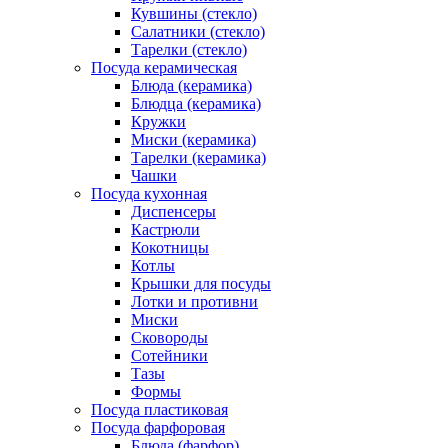
Кувшины (стекло)
Салатники (стекло)
Тарелки (стекло)
Посуда керамическая
Блюда (керамика)
Блюдца (керамика)
Кружки
Миски (керамика)
Тарелки (керамика)
Чашки
Посуда кухонная
Диспенсеры
Кастрюли
Кокотницы
Котлы
Крышки для посуды
Лотки и противни
Миски
Сковороды
Сотейники
Тазы
Формы
Посуда пластиковая
Посуда фарфоровая
Блюда (фарфор)