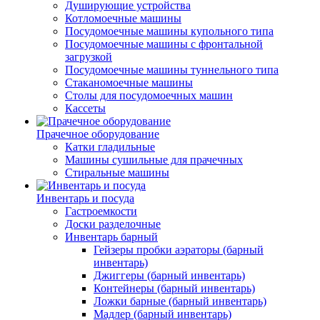
Душирующие устройства
Котломоечные машины
Посудомоечные машины купольного типа
Посудомоечные машины с фронтальной
загрузкой
Посудомоечные машины туннельного типа
Стаканомоечные машины
Столы для посудомоечных машин
Кассеты
Прачечное оборудование
Катки гладильные
Машины сушильные для прачечных
Стиральные машины
Инвентарь и посуда
Гастроемкости
Доски разделочные
Инвентарь барный
Гейзеры пробки аэраторы (барный
инвентарь)
Джиггеры (барный инвентарь)
Контейнеры (барный инвентарь)
Ложки барные (барный инвентарь)
Мадлер (барный инвентарь)