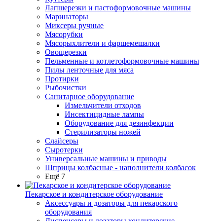
Лапшерезки и пастоформовочные машины
Маринаторы
Миксеры ручные
Мясорубки
Мясорыхлители и фаршемешалки
Овощерезки
Пельменные и котлетоформовочные машины
Пилы ленточные для мяса
Протирки
Рыбочистки
Санитарное оборудование
Измельчители отходов
Инсектицидные лампы
Оборудование для дезинфекции
Стерилизаторы ножей
Слайсеры
Сыротерки
Универсальные машины и приводы
Шприцы колбасные - наполнители колбасок
Ещё 7
Пекарское и кондитерское оборудование
Аксессуары и дозаторы для пекарского
оборудования
Диспенсеры и дозаторы кондитерские