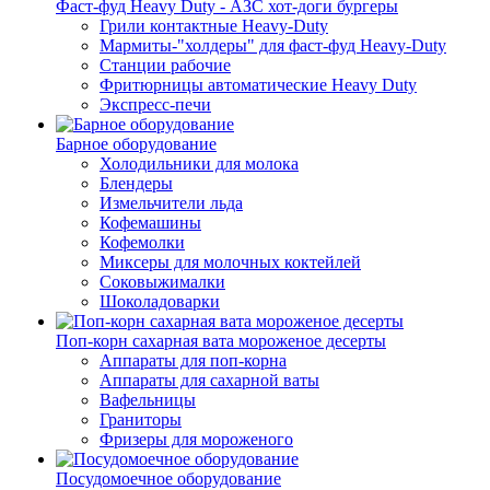
Фаст-фуд Heavy Duty - АЗС хот-доги бургеры
Грили контактные Heavy-Duty
Мармиты-"холдеры" для фаст-фуд Heavy-Duty
Станции рабочие
Фритюрницы автоматические Heavy Duty
Экспресс-печи
Барное оборудование
Холодильники для молока
Блендеры
Измельчители льда
Кофемашины
Кофемолки
Миксеры для молочных коктейлей
Соковыжималки
Шоколадоварки
Поп-корн сахарная вата мороженое десерты
Аппараты для поп-корна
Аппараты для сахарной ваты
Вафельницы
Граниторы
Фризеры для мороженого
Посудомоечное оборудование