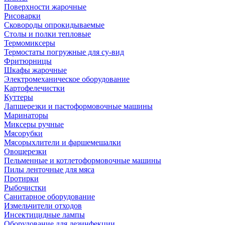
Поверхности жарочные
Рисоварки
Сковороды опрокидываемые
Столы и полки тепловые
Термомиксеры
Термостаты погружные для су-вид
Фритюрницы
Шкафы жарочные
Электромеханическое оборудование
Картофелечистки
Куттеры
Лапшерезки и пастоформовочные машины
Маринаторы
Миксеры ручные
Мясорубки
Мясорыхлители и фаршемешалки
Овощерезки
Пельменные и котлетоформовочные машины
Пилы ленточные для мяса
Протирки
Рыбочистки
Санитарное оборудование
Измельчители отходов
Инсектицидные лампы
Оборудование для дезинфекции