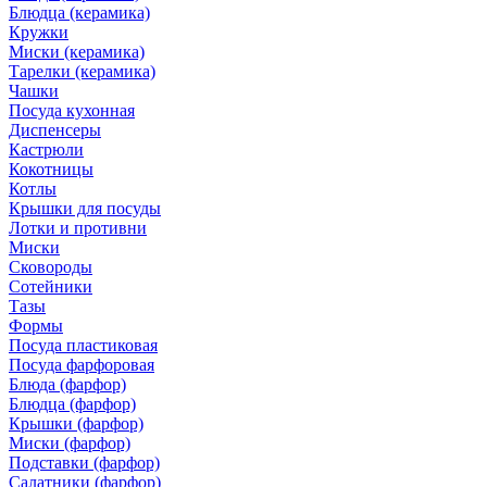
Блюдца (керамика)
Кружки
Миски (керамика)
Тарелки (керамика)
Чашки
Посуда кухонная
Диспенсеры
Кастрюли
Кокотницы
Котлы
Крышки для посуды
Лотки и противни
Миски
Сковороды
Сотейники
Тазы
Формы
Посуда пластиковая
Посуда фарфоровая
Блюда (фарфор)
Блюдца (фарфор)
Крышки (фарфор)
Миски (фарфор)
Подставки (фарфор)
Салатники (фарфор)