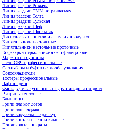
Линия раздачи Регата - встраиваемая
Линия раздачи Ривьера
Линия раздачи ТММ встраиваемая
Линия раздачи Толга
Линия раздачи Тульская
Линия раздачи Шеф
Линия раздачи Школьник
Диспенсеры напитков и сыпучих продуктов
Кипятильники настольные
Кипятильники настольные проточные
Кофеварки перколяционные и фильтровые
Мармиты и супницы
Печи СВЧ профессиональные
Салат-бары и буфеты самообслуживания
Сокоохладители
Тостеры профессиональные
Чафинг-диш
Фаст-фуд и закусочные - шаурма хот-доги сэндвич
Витрины тепловые
Блинницы
Грили для хот-догов
Грили для шаурмы
Грили карусельные для кур
Грили контактные прижимные
Пончиковые аппараты