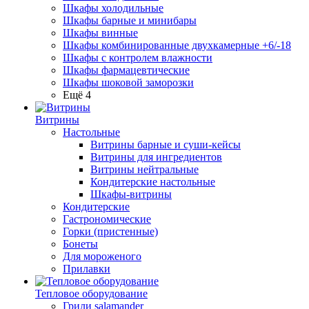
Шкафы холодильные
Шкафы барные и минибары
Шкафы винные
Шкафы комбинированные двухкамерные +6/-18
Шкафы с контролем влажности
Шкафы фармацевтические
Шкафы шоковой заморозки
Ещё 4
Витрины
Настольные
Витрины барные и суши-кейсы
Витрины для ингредиентов
Витрины нейтральные
Кондитерские настольные
Шкафы-витрины
Кондитерские
Гастрономические
Горки (пристенные)
Бонеты
Для мороженого
Прилавки
Тепловое оборудование
Грили salamander