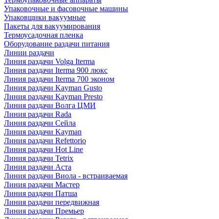
Упаковочные и фасовочные машины
Упаковщики вакуумные
Пакеты для вакуумирования
Термоусадочная пленка
Оборудование раздачи питания
Линии раздачи
Линия раздачи Volga Iterma
Линия раздачи Iterma 900 люкс
Линия раздачи Iterma 700 эконом
Линия раздачи Kayman Gusto
Линия раздачи Kayman Presto
Линия раздачи Волга ЦМИ
Линия раздачи Rada
Линия раздачи Сейла
Линия раздачи Kayman
Линия раздачи Refettorio
Линия раздачи Hot Line
Линия раздачи Tetrix
Линия раздачи Аста
Линия раздачи Виола - встраиваемая
Линия раздачи Мастер
Линия раздачи Патша
Линия раздачи передвижная
Линия раздачи Премьер