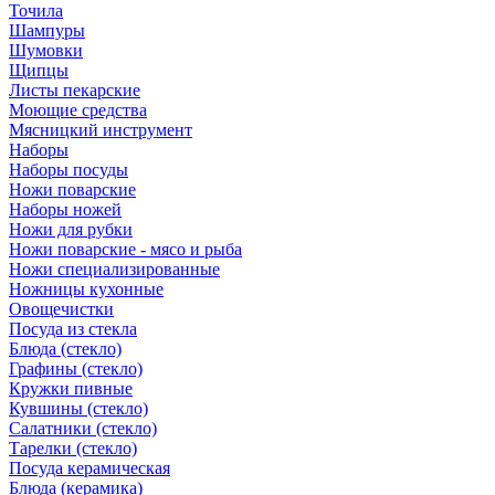
Точила
Шампуры
Шумовки
Щипцы
Листы пекарские
Моющие средства
Мясницкий инструмент
Наборы
Наборы посуды
Ножи поварские
Наборы ножей
Ножи для рубки
Ножи поварские - мясо и рыба
Ножи специализированные
Ножницы кухонные
Овощечистки
Посуда из стекла
Блюда (стекло)
Графины (стекло)
Кружки пивные
Кувшины (стекло)
Салатники (стекло)
Тарелки (стекло)
Посуда керамическая
Блюда (керамика)