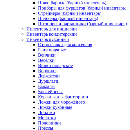
Ножи барные (барный инвентарь)
Приборы для фуршетов (барный инвентарь)
Стрейнеры (барный инвентарь)
Шейкеры (барный инвентарь)
Штопоры и нарзанники (барный инвентарь)
Инвентарь для пиццерии
Инвентарь кондитерский
Инвентарь кухонный
Открывалки для консервов
Бани водяные
Венчики
Веселки
Вилки поварские
Воронки
Держатели
Дуршлаги
Емкости
Контейнеры
Корзины для фритюрниц
Ложки для мороженого
Ложки кухонные
Лопатки
Молотки
Половники
Прессы