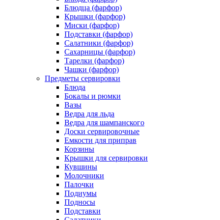
Блюдца (фарфор)
Крышки (фарфор)
Миски (фарфор)
Подставки (фарфор)
Салатники (фарфор)
Сахарницы (фарфор)
Тарелки (фарфор)
Чашки (фарфор)
Предметы сервировки
Блюда
Бокалы и рюмки
Вазы
Ведра для льда
Ведра для шампанского
Доски сервировочные
Емкости для приправ
Корзины
Крышки для сервировки
Кувшины
Молочники
Палочки
Подиумы
Подносы
Подставки
Салатники