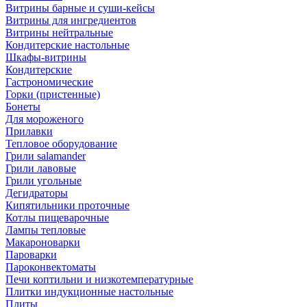
Витрины барные и суши-кейсы
Витрины для ингредиентов
Витрины нейтральные
Кондитерские настольные
Шкафы-витрины
Кондитерские
Гастрономические
Горки (пристенные)
Бонеты
Для мороженого
Прилавки
Тепловое оборудование
Грили salamander
Грили лавовые
Грили угольные
Дегидраторы
Кипятильники проточные
Котлы пищеварочные
Лампы тепловые
Макароноварки
Пароварки
Пароконвектоматы
Печи коптильни и низкотемпературные
Плитки индукционные настольные
Плиты