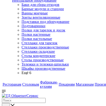
Нейтральное оборудование
Баки для сбора отходов
Барные модули и станции
Ванны моечные
Зонты вентиляционные
Подставки под оборудование
Подтоварники
Полки для тарелок и досок
Полки настенные
Полки настольные
Стеллажи для тарелок
Стеллажи производственные
Стеллажи складские
Столы кондитерские
Столы производственные
Тележки и тележки-шпильки
Шкафы производственные
Ещё 6
Фабрикам-
Ресторанам
Столовым
Пекарням
Магазинам
Произ
кухням