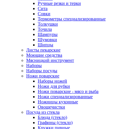
Ручные резки и терки
Сита
Совки
Термометры специализированные
Толкушки
Точила
Шампуры
Шумовки
Щипцы
Листы пекарские
Моющие средства
Мясницкий инструмент
Наборы
Наборы посуды
Ножи поварские
Наборы ножей
Ножи для рубки
Ножи поварские - мясо и рыба
Ножи специализированные
Ножницы кухонные
Овощечистки
Посуда из стекла
Блюда (стекло)
Графины (стекло)
Кружки пивные