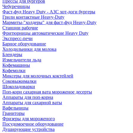
Прессы для бургеров
Чебуречницы
Фаст-фуд Heavy Duty - АЗС хот-доги бургеры
Грили контактные Heavy-Duty
Мармиты-"холдеры" для фаст-фуд Heavy-Duty
Станции рабочие
Фритюрницы автоматические Heavy Duty
Экспресс-печи
Барное оборудование
Холодильники для молока
Блендеры
Измельчители льда
Кофемашины
Кофемолки
Миксеры для молочных коктейлей
Соковыжималки
Шоколадоварки
Поп-корн сахарная вата мороженое десерты
Аппараты для поп-корна
Аппараты для сахарной ваты
Вафельницы
Граниторы
Фризеры для мороженого
Посудомоечное оборудование
Душирующие устройства