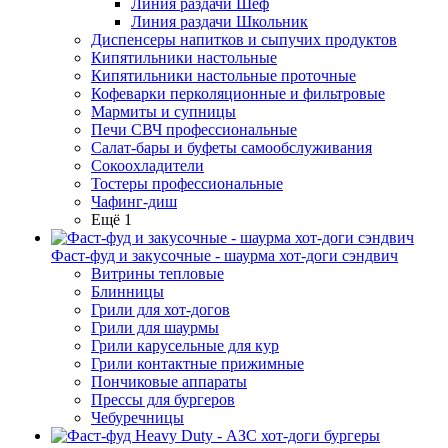
Линия раздачи Шеф
Линия раздачи Школьник
Диспенсеры напитков и сыпучих продуктов
Кипятильники настольные
Кипятильники настольные проточные
Кофеварки перколяционные и фильтровые
Мармиты и супницы
Печи СВЧ профессиональные
Салат-бары и буфеты самообслуживания
Сокоохладители
Тостеры профессиональные
Чафинг-диш
Ещё 1
Фаст-фуд и закусочные - шаурма хот-доги сэндвич
Витрины тепловые
Блинницы
Грили для хот-догов
Грили для шаурмы
Грили карусельные для кур
Грили контактные прижимные
Пончиковые аппараты
Прессы для бургеров
Чебуречницы