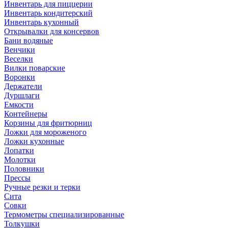
Инвентарь для пиццерии
Инвентарь кондитерский
Инвентарь кухонный
Открывалки для консервов
Бани водяные
Венчики
Веселки
Вилки поварские
Воронки
Держатели
Дуршлаги
Емкости
Контейнеры
Корзины для фритюрниц
Ложки для мороженого
Ложки кухонные
Лопатки
Молотки
Половники
Прессы
Ручные резки и терки
Сита
Совки
Термометры специализированные
Толкушки