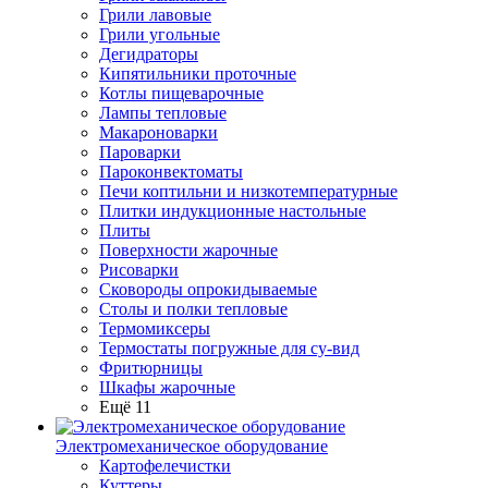
Грили лавовые
Грили угольные
Дегидраторы
Кипятильники проточные
Котлы пищеварочные
Лампы тепловые
Макароноварки
Пароварки
Пароконвектоматы
Печи коптильни и низкотемпературные
Плитки индукционные настольные
Плиты
Поверхности жарочные
Рисоварки
Сковороды опрокидываемые
Столы и полки тепловые
Термомиксеры
Термостаты погружные для су-вид
Фритюрницы
Шкафы жарочные
Ещё 11
Электромеханическое оборудование
Картофелечистки
Куттеры