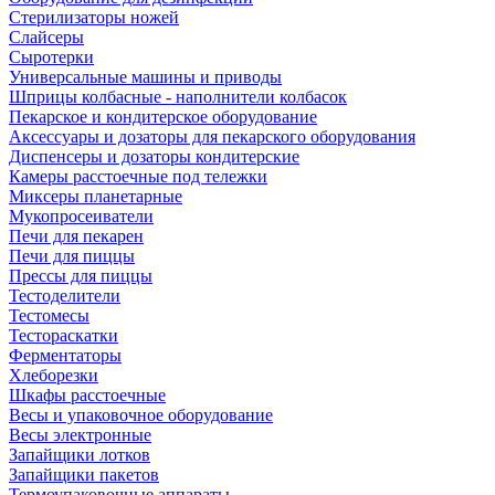
Стерилизаторы ножей
Слайсеры
Сыротерки
Универсальные машины и приводы
Шприцы колбасные - наполнители колбасок
Пекарское и кондитерское оборудование
Аксессуары и дозаторы для пекарского оборудования
Диспенсеры и дозаторы кондитерские
Камеры расстоечные под тележки
Миксеры планетарные
Мукопросеиватели
Печи для пекарен
Печи для пиццы
Прессы для пиццы
Тестоделители
Тестомесы
Тестораскатки
Ферментаторы
Хлеборезки
Шкафы расстоечные
Весы и упаковочное оборудование
Весы электронные
Запайщики лотков
Запайщики пакетов
Термоупаковочные аппараты