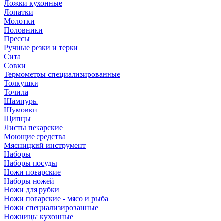
Ложки кухонные
Лопатки
Молотки
Половники
Прессы
Ручные резки и терки
Сита
Совки
Термометры специализированные
Толкушки
Точила
Шампуры
Шумовки
Щипцы
Листы пекарские
Моющие средства
Мясницкий инструмент
Наборы
Наборы посуды
Ножи поварские
Наборы ножей
Ножи для рубки
Ножи поварские - мясо и рыба
Ножи специализированные
Ножницы кухонные