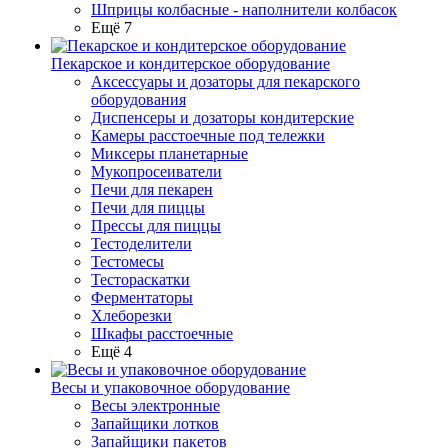
Шприцы колбасные - наполнители колбасок
Ещё 7
Пекарское и кондитерское оборудование
Аксессуары и дозаторы для пекарского
оборудования
Диспенсеры и дозаторы кондитерские
Камеры расстоечные под тележки
Миксеры планетарные
Мукопросеиватели
Печи для пекарен
Печи для пиццы
Прессы для пиццы
Тестоделители
Тестомесы
Тестораскатки
Ферментаторы
Хлеборезки
Шкафы расстоечные
Ещё 4
Весы и упаковочное оборудование
Весы электронные
Запайщики лотков
Запайщики пакетов