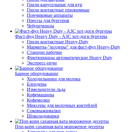
Грили карусельные для кур
Грили контактные прижимные
Пончиковые аппараты
Прессы для бургеров
Чебуречницы
Фаст-фуд Heavy Duty - АЗС хот-доги бургеры
Грили контактные Heavy-Duty
Мармиты-"холдеры" для фаст-фуд Heavy-Duty
Станции рабочие
Фритюрницы автоматические Heavy Duty
Экспресс-печи
Барное оборудование
Холодильники для молока
Блендеры
Измельчители льда
Кофемашины
Кофемолки
Миксеры для молочных коктейлей
Соковыжималки
Шоколадоварки
Поп-корн сахарная вата мороженое десерты
Аппараты для поп-корна