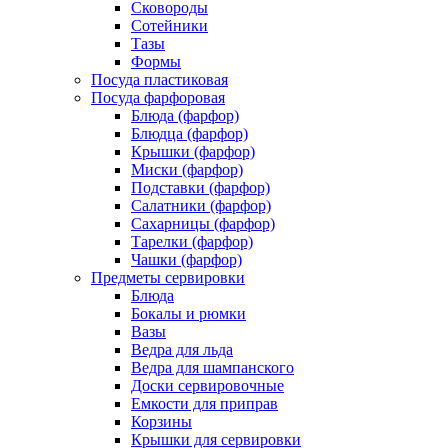
Сковороды
Сотейники
Тазы
Формы
Посуда пластиковая
Посуда фарфоровая
Блюда (фарфор)
Блюдца (фарфор)
Крышки (фарфор)
Миски (фарфор)
Подставки (фарфор)
Салатники (фарфор)
Сахарницы (фарфор)
Тарелки (фарфор)
Чашки (фарфор)
Предметы сервировки
Блюда
Бокалы и рюмки
Вазы
Ведра для льда
Ведра для шампанского
Доски сервировочные
Емкости для приправ
Корзины
Крышки для сервировки