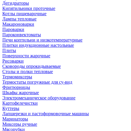
Дегидраторы
Кипятильники проточные
Котлы пищеварочные
Лампы тепловые
Макароноварки
Пароварки
Пароконвектоматы
Печи коптильни и низкотемпературные
Плитки индукционные настольные
Плиты
Поверхности жарочные
Рисоварки
Сковороды опрокидываемые
Столы и полки тепловые
Термомиксеры
Термостаты погружные для су-вид
Фритюрницы
Шкафы жарочные
Электромеханическое оборудование
Картофелечистки
Куттеры
Лапшерезки и пастоформовочные машины
Маринаторы
Миксеры ручные
Мясорубки