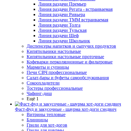
Линия раздачи Премьер
Линия раздачи Регата - встраиваемая
Линия раздачи Ривьера
Линия раздачи ТММ встраиваемая
Линия раздачи Толга
Линия раздачи Тульская
Линия раздачи Шеф
Линия раздачи Школьник
Диспенсеры напитков и сыпучих продуктов
Кипятильники настольные
Кипятильники настольные проточные
Кофеварки перколяционные и фильтровые
Мармиты и супницы
Печи СВЧ профессиональные
Салат-бары и буфеты самообслуживания
Сокоохладители
Тостеры профессиональные
Чафинг-диш
Ещё 1
Фаст-фуд и закусочные - шаурма хот-доги сэндвич
Витрины тепловые
Блинницы
Грили для хот-догов
Грили для шаурмы