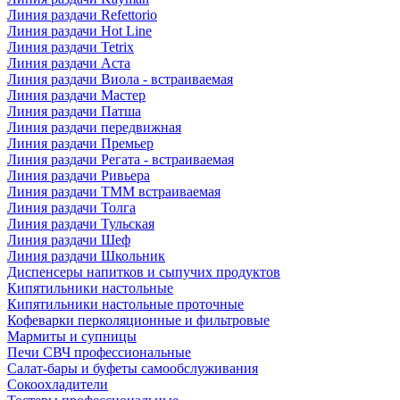
Линия раздачи Refettorio
Линия раздачи Hot Line
Линия раздачи Tetrix
Линия раздачи Аста
Линия раздачи Виола - встраиваемая
Линия раздачи Мастер
Линия раздачи Патша
Линия раздачи передвижная
Линия раздачи Премьер
Линия раздачи Регата - встраиваемая
Линия раздачи Ривьера
Линия раздачи ТММ встраиваемая
Линия раздачи Толга
Линия раздачи Тульская
Линия раздачи Шеф
Линия раздачи Школьник
Диспенсеры напитков и сыпучих продуктов
Кипятильники настольные
Кипятильники настольные проточные
Кофеварки перколяционные и фильтровые
Мармиты и супницы
Печи СВЧ профессиональные
Салат-бары и буфеты самообслуживания
Сокоохладители