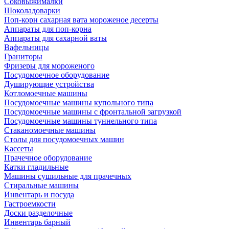
Соковыжималки
Шоколадоварки
Поп-корн сахарная вата мороженое десерты
Аппараты для поп-корна
Аппараты для сахарной ваты
Вафельницы
Граниторы
Фризеры для мороженого
Посудомоечное оборудование
Душирующие устройства
Котломоечные машины
Посудомоечные машины купольного типа
Посудомоечные машины с фронтальной загрузкой
Посудомоечные машины туннельного типа
Стаканомоечные машины
Столы для посудомоечных машин
Кассеты
Прачечное оборудование
Катки гладильные
Машины сушильные для прачечных
Стиральные машины
Инвентарь и посуда
Гастроемкости
Доски разделочные
Инвентарь барный