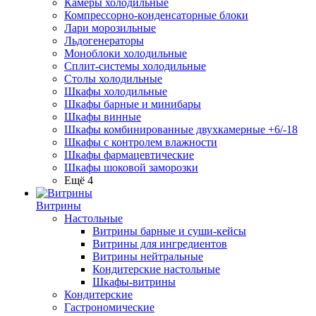
Камеры холодильные
Компрессорно-конденсаторные блоки
Лари морозильные
Льдогенераторы
Моноблоки холодильные
Сплит-системы холодильные
Столы холодильные
Шкафы холодильные
Шкафы барные и минибары
Шкафы винные
Шкафы комбинированные двухкамерные +6/-18
Шкафы с контролем влажности
Шкафы фармацевтические
Шкафы шоковой заморозки
Ещё 4
Витрины
Настольные
Витрины барные и суши-кейсы
Витрины для ингредиентов
Витрины нейтральные
Кондитерские настольные
Шкафы-витрины
Кондитерские
Гастрономические