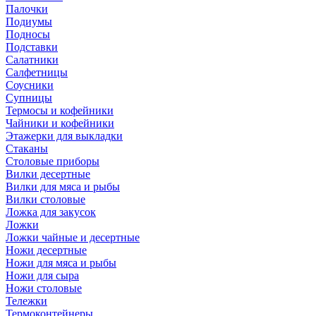
Палочки
Подиумы
Подносы
Подставки
Салатники
Салфетницы
Соусники
Супницы
Термосы и кофейники
Чайники и кофейники
Этажерки для выкладки
Стаканы
Столовые приборы
Вилки десертные
Вилки для мяса и рыбы
Вилки столовые
Ложка для закусок
Ложки
Ложки чайные и десертные
Ножи десертные
Ножи для мяса и рыбы
Ножи для сыра
Ножи столовые
Тележки
Термоконтейнеры