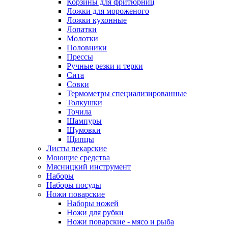
Корзины для фритюрниц
Ложки для мороженого
Ложки кухонные
Лопатки
Молотки
Половники
Прессы
Ручные резки и терки
Сита
Совки
Термометры специализированные
Толкушки
Точила
Шампуры
Шумовки
Щипцы
Листы пекарские
Моющие средства
Мясницкий инструмент
Наборы
Наборы посуды
Ножи поварские
Наборы ножей
Ножи для рубки
Ножи поварские - мясо и рыба