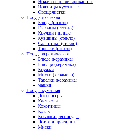
Ножи специализированные
Ножницы кухонные
Овощечистки
Посуда из стекла
Блюда (стекло)
Графины (стекло)
Кружки пивные
Кувшины (стекло)
Салатники (стекло)
Тарелки (стекло)
Посуда керамическая
Блюда (керамика)
Блюдца (керамика)
Кружки
Миски (керамика)
Тарелки (керамика)
Чашки
Посуда кухонная
Диспенсеры
Кастрюли
Кокотницы
Котлы
Крышки для посуды
Лотки и противни
Миски