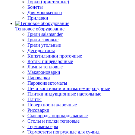
Горки (пристенные)
Бонеты
Для мороженого
Прилавки
Тепловое оборудование
Грили salamander
Грили лавовые
Грили угольные
Дегидраторы
Кипятильники проточные
Котлы пищеварочные
Лампы тепловые
Макароноварки
Пароварки
Пароконвектоматы
Печи коптильни и низкотемпературные
Плитки индукционные настольные
Плиты
Поверхности жарочные
Рисоварки
Сковороды опрокидываемые
Столы и полки тепловые
Термомиксеры
Термостаты погружные для су-вид