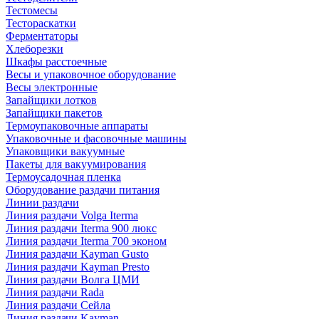
Тестомесы
Тестораскатки
Ферментаторы
Хлеборезки
Шкафы расстоечные
Весы и упаковочное оборудование
Весы электронные
Запайщики лотков
Запайщики пакетов
Термоупаковочные аппараты
Упаковочные и фасовочные машины
Упаковщики вакуумные
Пакеты для вакуумирования
Термоусадочная пленка
Оборудование раздачи питания
Линии раздачи
Линия раздачи Volga Iterma
Линия раздачи Iterma 900 люкс
Линия раздачи Iterma 700 эконом
Линия раздачи Kayman Gusto
Линия раздачи Kayman Presto
Линия раздачи Волга ЦМИ
Линия раздачи Rada
Линия раздачи Сейла
Линия раздачи Kayman