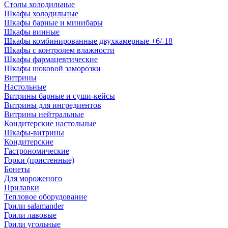
Столы холодильные
Шкафы холодильные
Шкафы барные и минибары
Шкафы винные
Шкафы комбинированные двухкамерные +6/-18
Шкафы с контролем влажности
Шкафы фармацевтические
Шкафы шоковой заморозки
Витрины
Настольные
Витрины барные и суши-кейсы
Витрины для ингредиентов
Витрины нейтральные
Кондитерские настольные
Шкафы-витрины
Кондитерские
Гастрономические
Горки (пристенные)
Бонеты
Для мороженого
Прилавки
Тепловое оборудование
Грили salamander
Грили лавовые
Грили угольные