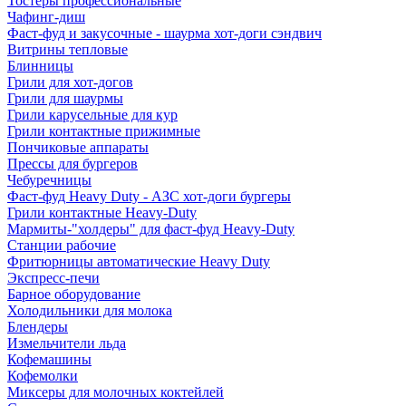
Тостеры профессиональные
Чафинг-диш
Фаст-фуд и закусочные - шаурма хот-доги сэндвич
Витрины тепловые
Блинницы
Грили для хот-догов
Грили для шаурмы
Грили карусельные для кур
Грили контактные прижимные
Пончиковые аппараты
Прессы для бургеров
Чебуречницы
Фаст-фуд Heavy Duty - АЗС хот-доги бургеры
Грили контактные Heavy-Duty
Мармиты-"холдеры" для фаст-фуд Heavy-Duty
Станции рабочие
Фритюрницы автоматические Heavy Duty
Экспресс-печи
Барное оборудование
Холодильники для молока
Блендеры
Измельчители льда
Кофемашины
Кофемолки
Миксеры для молочных коктейлей