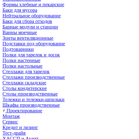
Формы хлебные и пекарские
Баки для мусора
Нейтральное оборудование
Баки для сбора отходов
Барные модули и станции
Ванны моечные
Зонты вентиляционные
Подставки под оборудование
Подтоварники
Полки для тарелок и досок
Полки настенные
Полки настольные
Стеллажи для тарелок
Стеллажи производственные
Стеллажи складские
Столы кондитерские
Столы производственные
Тележки и тележки-шпильки
Шкафы производственные
Проектирование
Монтаж
Сервис
Кредит и лизинг
Тест-драйв
ХАССП и Аудит