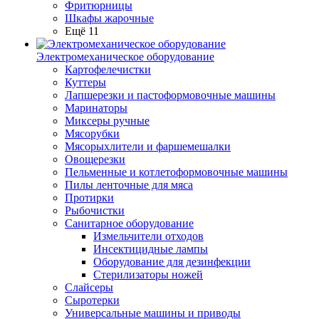
Фритюрницы
Шкафы жарочные
Ещё 11
Электромеханическое оборудование
Картофелечистки
Куттеры
Лапшерезки и пастоформовочные машины
Маринаторы
Миксеры ручные
Мясорубки
Мясорыхлители и фаршемешалки
Овощерезки
Пельменные и котлетоформовочные машины
Пилы ленточные для мяса
Протирки
Рыбочистки
Санитарное оборудование
Измельчители отходов
Инсектицидные лампы
Оборудование для дезинфекции
Стерилизаторы ножей
Слайсеры
Сыротерки
Универсальные машины и приводы