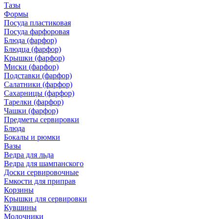
Тазы
Формы
Посуда пластиковая
Посуда фарфоровая
Блюда (фарфор)
Блюдца (фарфор)
Крышки (фарфор)
Миски (фарфор)
Подставки (фарфор)
Салатники (фарфор)
Сахарницы (фарфор)
Тарелки (фарфор)
Чашки (фарфор)
Предметы сервировки
Блюда
Бокалы и рюмки
Вазы
Ведра для льда
Ведра для шампанского
Доски сервировочные
Емкости для приправ
Корзины
Крышки для сервировки
Кувшины
Молочники