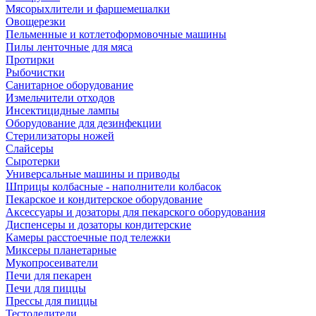
Мясорыхлители и фаршемешалки
Овощерезки
Пельменные и котлетоформовочные машины
Пилы ленточные для мяса
Протирки
Рыбочистки
Санитарное оборудование
Измельчители отходов
Инсектицидные лампы
Оборудование для дезинфекции
Стерилизаторы ножей
Слайсеры
Сыротерки
Универсальные машины и приводы
Шприцы колбасные - наполнители колбасок
Пекарское и кондитерское оборудование
Аксессуары и дозаторы для пекарского оборудования
Диспенсеры и дозаторы кондитерские
Камеры расстоечные под тележки
Миксеры планетарные
Мукопросеиватели
Печи для пекарен
Печи для пиццы
Прессы для пиццы
Тестоделители