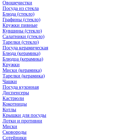
Овощечистки
Посуда из стекла
Блюда (стекло)
Графины (стекло)
Кружки пивные
Кувшины (стекло)
Салатники (стекло)
Тарелки (стекло)
Посуда керамическая
Блюда (керамика)
Блюдца (керамика)
Кружки
Миски (керамика)
Тарелки (керамика)
Чашки
Посуда кухонная
Диспенсеры
Кастрюли
Кокотницы
Котлы
Крышки для посуды
Лотки и противни
Миски
Сковороды
Сотейники