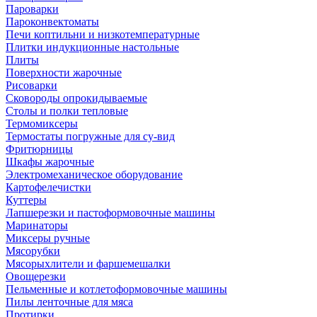
Пароварки
Пароконвектоматы
Печи коптильни и низкотемпературные
Плитки индукционные настольные
Плиты
Поверхности жарочные
Рисоварки
Сковороды опрокидываемые
Столы и полки тепловые
Термомиксеры
Термостаты погружные для су-вид
Фритюрницы
Шкафы жарочные
Электромеханическое оборудование
Картофелечистки
Куттеры
Лапшерезки и пастоформовочные машины
Маринаторы
Миксеры ручные
Мясорубки
Мясорыхлители и фаршемешалки
Овощерезки
Пельменные и котлетоформовочные машины
Пилы ленточные для мяса
Протирки