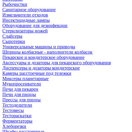
Рыбочистки
Санитарное оборудование
Измельчители отходов
Инсектицидные лампы
Оборудование для дезинфекции
Стерилизаторы ножей
Слайсеры
Сыротерки
Универсальные машины и приводы
Шприцы колбасные - наполнители колбасок
Пекарское и кондитерское оборудование
Аксессуары и дозаторы для пекарского оборудования
Диспенсеры и дозаторы кондитерские
Камеры расстоечные под тележки
Миксеры планетарные
Мукопросеиватели
Печи для пекарен
Печи для пиццы
Прессы для пиццы
Тестоделители
Тестомесы
Тестораскатки
Ферментаторы
Хлеборезки
Шкафы расстоечные