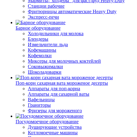
Мармиты-"холдеры" для фаст-фуд Heavy-Duty
Станции рабочие
Фритюрницы автоматические Heavy Duty
Экспресс-печи
Барное оборудование
Холодильники для молока
Блендеры
Измельчители льда
Кофемашины
Кофемолки
Миксеры для молочных коктейлей
Соковыжималки
Шоколадоварки
Поп-корн сахарная вата мороженое десерты
Аппараты для поп-корна
Аппараты для сахарной ваты
Вафельницы
Граниторы
Фризеры для мороженого
Посудомоечное оборудование
Душирующие устройства
Котломоечные машины