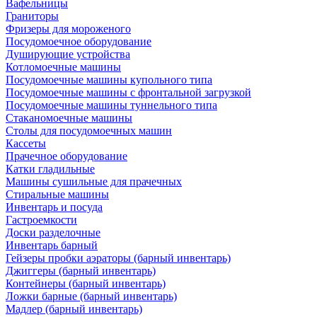
Вафельницы
Граниторы
Фризеры для мороженого
Посудомоечное оборудование
Душирующие устройства
Котломоечные машины
Посудомоечные машины купольного типа
Посудомоечные машины с фронтальной загрузкой
Посудомоечные машины туннельного типа
Стаканомоечные машины
Столы для посудомоечных машин
Кассеты
Прачечное оборудование
Катки гладильные
Машины сушильные для прачечных
Стиральные машины
Инвентарь и посуда
Гастроемкости
Доски разделочные
Инвентарь барный
Гейзеры пробки аэраторы (барный инвентарь)
Джиггеры (барный инвентарь)
Контейнеры (барный инвентарь)
Ложки барные (барный инвентарь)
Мадлер (барный инвентарь)