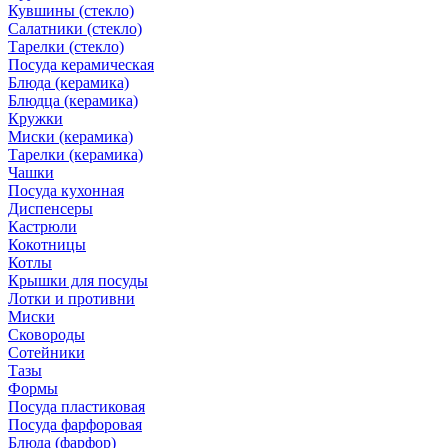
Кувшины (стекло)
Салатники (стекло)
Тарелки (стекло)
Посуда керамическая
Блюда (керамика)
Блюдца (керамика)
Кружки
Миски (керамика)
Тарелки (керамика)
Чашки
Посуда кухонная
Диспенсеры
Кастрюли
Кокотницы
Котлы
Крышки для посуды
Лотки и противни
Миски
Сковороды
Сотейники
Тазы
Формы
Посуда пластиковая
Посуда фарфоровая
Блюда (фарфор)