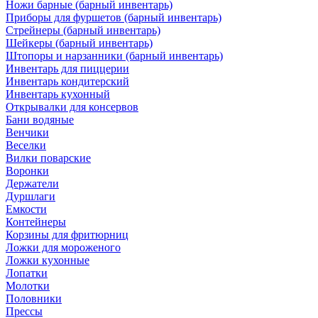
Ножи барные (барный инвентарь)
Приборы для фуршетов (барный инвентарь)
Стрейнеры (барный инвентарь)
Шейкеры (барный инвентарь)
Штопоры и нарзанники (барный инвентарь)
Инвентарь для пиццерии
Инвентарь кондитерский
Инвентарь кухонный
Открывалки для консервов
Бани водяные
Венчики
Веселки
Вилки поварские
Воронки
Держатели
Дуршлаги
Емкости
Контейнеры
Корзины для фритюрниц
Ложки для мороженого
Ложки кухонные
Лопатки
Молотки
Половники
Прессы