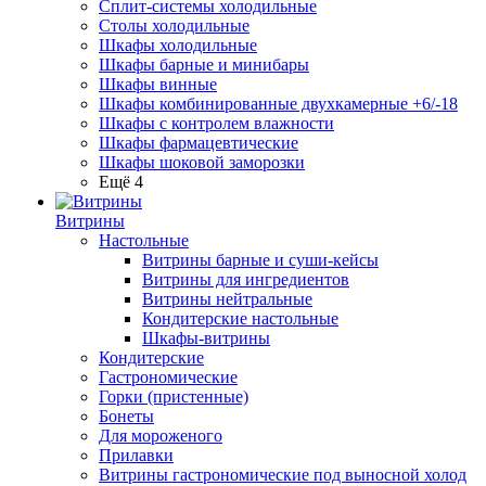
Сплит-системы холодильные
Столы холодильные
Шкафы холодильные
Шкафы барные и минибары
Шкафы винные
Шкафы комбинированные двухкамерные +6/-18
Шкафы с контролем влажности
Шкафы фармацевтические
Шкафы шоковой заморозки
Ещё 4
Витрины
Настольные
Витрины барные и суши-кейсы
Витрины для ингредиентов
Витрины нейтральные
Кондитерские настольные
Шкафы-витрины
Кондитерские
Гастрономические
Горки (пристенные)
Бонеты
Для мороженого
Прилавки
Витрины гастрономические под выносной холод