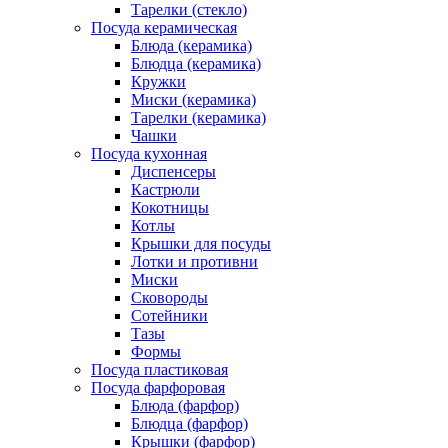
Тарелки (стекло)
Посуда керамическая
Блюда (керамика)
Блюдца (керамика)
Кружки
Миски (керамика)
Тарелки (керамика)
Чашки
Посуда кухонная
Диспенсеры
Кастрюли
Кокотницы
Котлы
Крышки для посуды
Лотки и противни
Миски
Сковороды
Сотейники
Тазы
Формы
Посуда пластиковая
Посуда фарфоровая
Блюда (фарфор)
Блюдца (фарфор)
Крышки (фарфор)