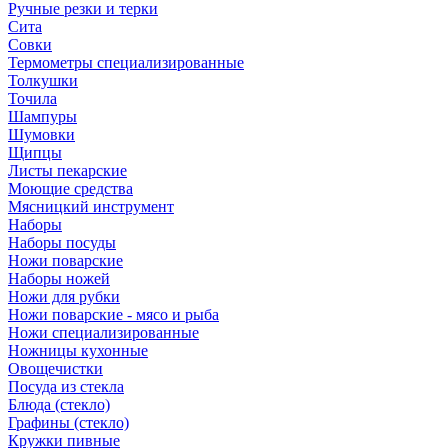
Ручные резки и терки
Сита
Совки
Термометры специализированные
Толкушки
Точила
Шампуры
Шумовки
Щипцы
Листы пекарские
Моющие средства
Мясницкий инструмент
Наборы
Наборы посуды
Ножи поварские
Наборы ножей
Ножи для рубки
Ножи поварские - мясо и рыба
Ножи специализированные
Ножницы кухонные
Овощечистки
Посуда из стекла
Блюда (стекло)
Графины (стекло)
Кружки пивные