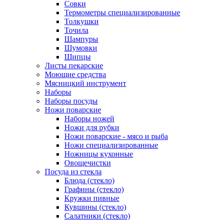
Совки
Термометры специализированные
Толкушки
Точила
Шампуры
Шумовки
Щипцы
Листы пекарские
Моющие средства
Мясницкий инструмент
Наборы
Наборы посуды
Ножи поварские
Наборы ножей
Ножи для рубки
Ножи поварские - мясо и рыба
Ножи специализированные
Ножницы кухонные
Овощечистки
Посуда из стекла
Блюда (стекло)
Графины (стекло)
Кружки пивные
Кувшины (стекло)
Салатники (стекло)