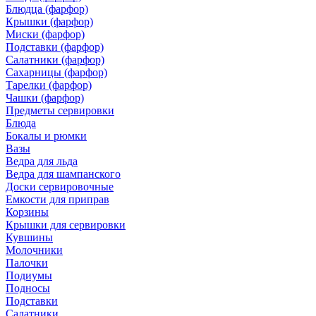
Блюдца (фарфор)
Крышки (фарфор)
Миски (фарфор)
Подставки (фарфор)
Салатники (фарфор)
Сахарницы (фарфор)
Тарелки (фарфор)
Чашки (фарфор)
Предметы сервировки
Блюда
Бокалы и рюмки
Вазы
Ведра для льда
Ведра для шампанского
Доски сервировочные
Емкости для приправ
Корзины
Крышки для сервировки
Кувшины
Молочники
Палочки
Подиумы
Подносы
Подставки
Салатники