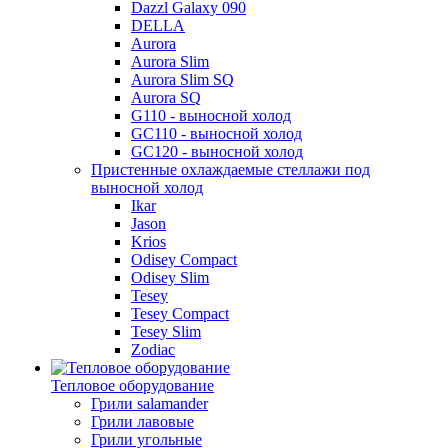
Dazzl Galaxy 090
DELLA
Aurora
Aurora Slim
Aurora Slim SQ
Aurora SQ
G110 - выносной холод
GC110 - выносной холод
GC120 - выносной холод
Пристенные охлаждаемые стеллажи под
выносной холод
Ikar
Jason
Krios
Odisey Compact
Odisey Slim
Tesey
Tesey Compact
Tesey Slim
Zodiac
Тепловое оборудование
Грили salamander
Грили лавовые
Грили угольные