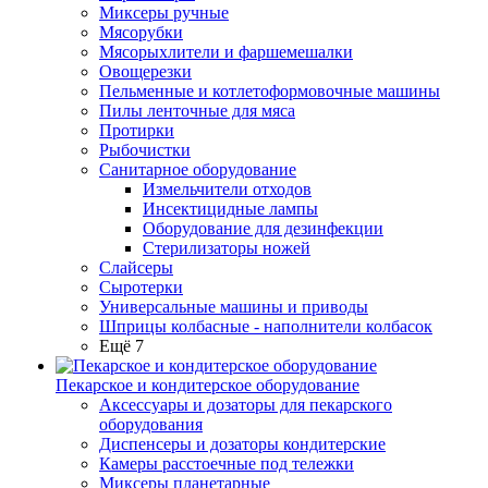
Миксеры ручные
Мясорубки
Мясорыхлители и фаршемешалки
Овощерезки
Пельменные и котлетоформовочные машины
Пилы ленточные для мяса
Протирки
Рыбочистки
Санитарное оборудование
Измельчители отходов
Инсектицидные лампы
Оборудование для дезинфекции
Стерилизаторы ножей
Слайсеры
Сыротерки
Универсальные машины и приводы
Шприцы колбасные - наполнители колбасок
Ещё 7
Пекарское и кондитерское оборудование
Аксессуары и дозаторы для пекарского
оборудования
Диспенсеры и дозаторы кондитерские
Камеры расстоечные под тележки
Миксеры планетарные