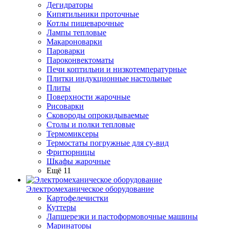
Дегидраторы
Кипятильники проточные
Котлы пищеварочные
Лампы тепловые
Макароноварки
Пароварки
Пароконвектоматы
Печи коптильни и низкотемпературные
Плитки индукционные настольные
Плиты
Поверхности жарочные
Рисоварки
Сковороды опрокидываемые
Столы и полки тепловые
Термомиксеры
Термостаты погружные для су-вид
Фритюрницы
Шкафы жарочные
Ещё 11
Электромеханическое оборудование
Картофелечистки
Куттеры
Лапшерезки и пастоформовочные машины
Маринаторы