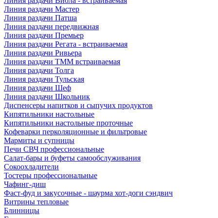
Линия раздачи Виола - встраиваемая
Линия раздачи Мастер
Линия раздачи Патша
Линия раздачи передвижная
Линия раздачи Премьер
Линия раздачи Регата - встраиваемая
Линия раздачи Ривьера
Линия раздачи ТММ встраиваемая
Линия раздачи Толга
Линия раздачи Тульская
Линия раздачи Шеф
Линия раздачи Школьник
Диспенсеры напитков и сыпучих продуктов
Кипятильники настольные
Кипятильники настольные проточные
Кофеварки перколяционные и фильтровые
Мармиты и супницы
Печи СВЧ профессиональные
Салат-бары и буфеты самообслуживания
Сокоохладители
Тостеры профессиональные
Чафинг-диш
Фаст-фуд и закусочные - шаурма хот-доги сэндвич
Витрины тепловые
Блинницы