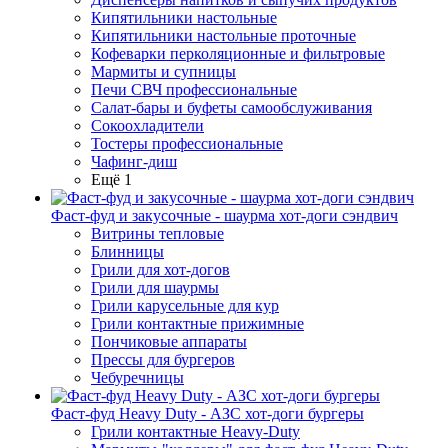
Кипятильники настольные
Кипятильники настольные проточные
Кофеварки перколяционные и фильтровые
Мармиты и супницы
Печи СВЧ профессиональные
Салат-бары и буфеты самообслуживания
Сокоохладители
Тостеры профессиональные
Чафинг-диш
Ещё 1
Фаст-фуд и закусочные - шаурма хот-доги сэндвич
Витрины тепловые
Блинницы
Грили для хот-догов
Грили для шаурмы
Грили карусельные для кур
Грили контактные прижимные
Пончиковые аппараты
Прессы для бургеров
Чебуречницы
Фаст-фуд Heavy Duty - АЗС хот-доги бургеры
Грили контактные Heavy-Duty