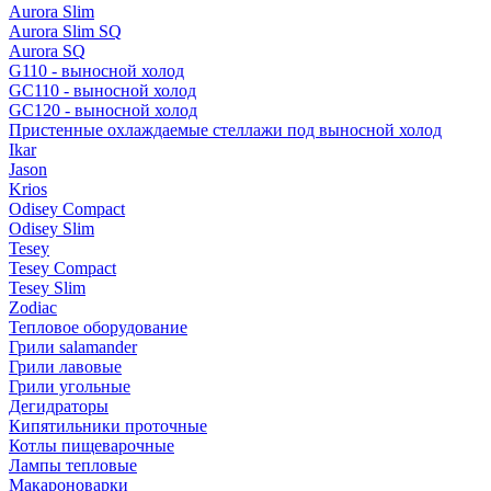
Aurora Slim
Aurora Slim SQ
Aurora SQ
G110 - выносной холод
GC110 - выносной холод
GC120 - выносной холод
Пристенные охлаждаемые стеллажи под выносной холод
Ikar
Jason
Krios
Odisey Compact
Odisey Slim
Tesey
Tesey Compact
Tesey Slim
Zodiac
Тепловое оборудование
Грили salamander
Грили лавовые
Грили угольные
Дегидраторы
Кипятильники проточные
Котлы пищеварочные
Лампы тепловые
Макароноварки