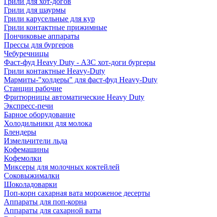
Грили для хот-догов
Грили для шаурмы
Грили карусельные для кур
Грили контактные прижимные
Пончиковые аппараты
Прессы для бургеров
Чебуречницы
Фаст-фуд Heavy Duty - АЗС хот-доги бургеры
Грили контактные Heavy-Duty
Мармиты-"холдеры" для фаст-фуд Heavy-Duty
Станции рабочие
Фритюрницы автоматические Heavy Duty
Экспресс-печи
Барное оборудование
Холодильники для молока
Блендеры
Измельчители льда
Кофемашины
Кофемолки
Миксеры для молочных коктейлей
Соковыжималки
Шоколадоварки
Поп-корн сахарная вата мороженое десерты
Аппараты для поп-корна
Аппараты для сахарной ваты