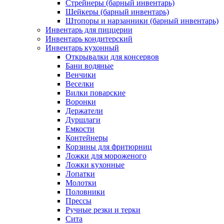
Стрейнеры (барный инвентарь)
Шейкеры (барный инвентарь)
Штопоры и нарзанники (барный инвентарь)
Инвентарь для пиццерии
Инвентарь кондитерский
Инвентарь кухонный
Открывалки для консервов
Бани водяные
Венчики
Веселки
Вилки поварские
Воронки
Держатели
Дуршлаги
Емкости
Контейнеры
Корзины для фритюрниц
Ложки для мороженого
Ложки кухонные
Лопатки
Молотки
Половники
Прессы
Ручные резки и терки
Сита