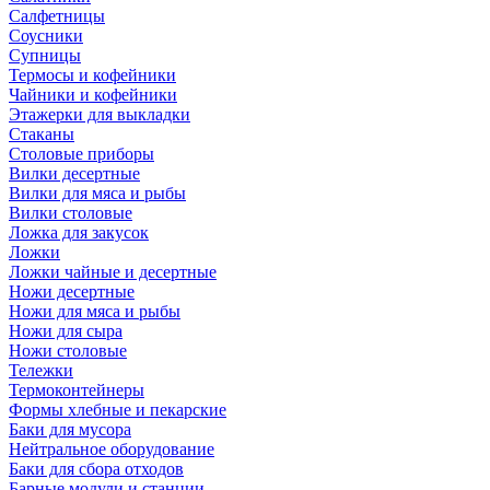
Салфетницы
Соусники
Супницы
Термосы и кофейники
Чайники и кофейники
Этажерки для выкладки
Стаканы
Столовые приборы
Вилки десертные
Вилки для мяса и рыбы
Вилки столовые
Ложка для закусок
Ложки
Ложки чайные и десертные
Ножи десертные
Ножи для мяса и рыбы
Ножи для сыра
Ножи столовые
Тележки
Термоконтейнеры
Формы хлебные и пекарские
Баки для мусора
Нейтральное оборудование
Баки для сбора отходов
Барные модули и станции