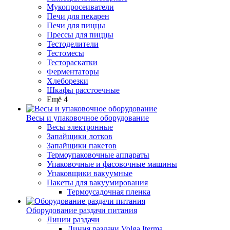
Мукопросеиватели
Печи для пекарен
Печи для пиццы
Прессы для пиццы
Тестоделители
Тестомесы
Тестораскатки
Ферментаторы
Хлеборезки
Шкафы расстоечные
Ещё 4
Весы и упаковочное оборудование
Весы электронные
Запайщики лотков
Запайщики пакетов
Термоупаковочные аппараты
Упаковочные и фасовочные машины
Упаковщики вакуумные
Пакеты для вакуумирования
Термоусадочная пленка
Оборудование раздачи питания
Линии раздачи
Линия раздачи Volga Iterma