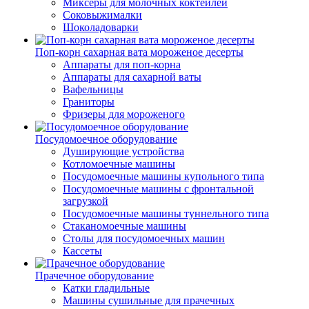
Миксеры для молочных коктейлей
Соковыжималки
Шоколадоварки
Поп-корн сахарная вата мороженое десерты
Аппараты для поп-корна
Аппараты для сахарной ваты
Вафельницы
Граниторы
Фризеры для мороженого
Посудомоечное оборудование
Душирующие устройства
Котломоечные машины
Посудомоечные машины купольного типа
Посудомоечные машины с фронтальной
загрузкой
Посудомоечные машины туннельного типа
Стаканомоечные машины
Столы для посудомоечных машин
Кассеты
Прачечное оборудование
Катки гладильные
Машины сушильные для прачечных