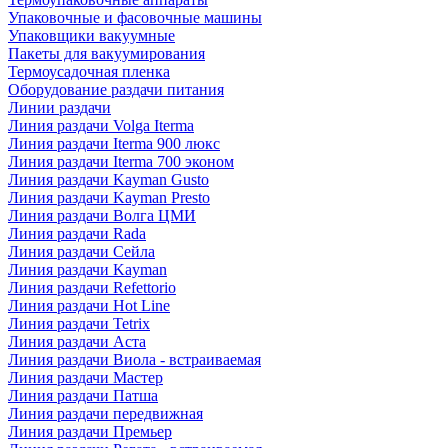
Упаковочные и фасовочные машины
Упаковщики вакуумные
Пакеты для вакуумирования
Термоусадочная пленка
Оборудование раздачи питания
Линии раздачи
Линия раздачи Volga Iterma
Линия раздачи Iterma 900 люкс
Линия раздачи Iterma 700 эконом
Линия раздачи Kayman Gusto
Линия раздачи Kayman Presto
Линия раздачи Волга ЦМИ
Линия раздачи Rada
Линия раздачи Сейла
Линия раздачи Kayman
Линия раздачи Refettorio
Линия раздачи Hot Line
Линия раздачи Tetrix
Линия раздачи Аста
Линия раздачи Виола - встраиваемая
Линия раздачи Мастер
Линия раздачи Патша
Линия раздачи передвижная
Линия раздачи Премьер