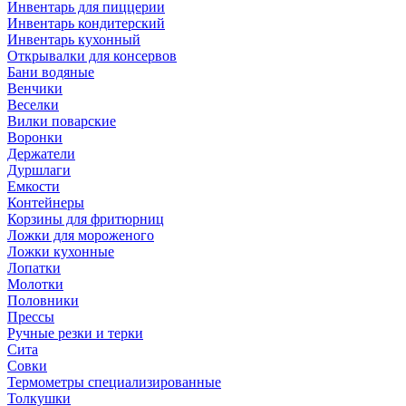
Инвентарь для пиццерии
Инвентарь кондитерский
Инвентарь кухонный
Открывалки для консервов
Бани водяные
Венчики
Веселки
Вилки поварские
Воронки
Держатели
Дуршлаги
Емкости
Контейнеры
Корзины для фритюрниц
Ложки для мороженого
Ложки кухонные
Лопатки
Молотки
Половники
Прессы
Ручные резки и терки
Сита
Совки
Термометры специализированные
Толкушки