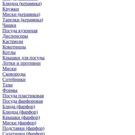
Блюдца (керамика)
Кружки
Миски (керамика)
Тарелки (керамика)
Чашки
Посуда кухонная
Диспенсеры
Кастрюли
Кокотницы
Котлы
Крышки для посуды
Лотки и противни
Миски
Сковороды
Сотейники
Тазы
Формы
Посуда пластиковая
Посуда фарфоровая
Блюда (фарфор)
Блюдца (фарфор)
Крышки (фарфор)
Миски (фарфор)
Подставки (фарфор)
Салатники (фарфор)