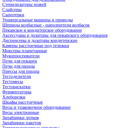
Стерилизаторы ножей
Слайсеры
Сыротерки
Универсальные машины и приводы
Шприцы колбасные - наполнители колбасок
Пекарское и кондитерское оборудование
Аксессуары и дозаторы для пекарского оборудования
Диспенсеры и дозаторы кондитерские
Камеры расстоечные под тележки
Миксеры планетарные
Мукопросеиватели
Печи для пекарен
Печи для пиццы
Прессы для пиццы
Тестоделители
Тестомесы
Тестораскатки
Ферментаторы
Хлеборезки
Шкафы расстоечные
Весы и упаковочное оборудование
Весы электронные
Запайщики лотков
Запайщики пакетов
Термоупаковочные аппараты