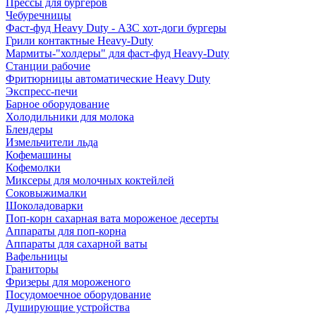
Прессы для бургеров
Чебуречницы
Фаст-фуд Heavy Duty - АЗС хот-доги бургеры
Грили контактные Heavy-Duty
Мармиты-"холдеры" для фаст-фуд Heavy-Duty
Станции рабочие
Фритюрницы автоматические Heavy Duty
Экспресс-печи
Барное оборудование
Холодильники для молока
Блендеры
Измельчители льда
Кофемашины
Кофемолки
Миксеры для молочных коктейлей
Соковыжималки
Шоколадоварки
Поп-корн сахарная вата мороженое десерты
Аппараты для поп-корна
Аппараты для сахарной ваты
Вафельницы
Граниторы
Фризеры для мороженого
Посудомоечное оборудование
Душирующие устройства