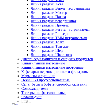
Линия раздачи Аста
Линия раздачи Виола - встраиваемая
Линия раздачи Мастер
Линия раздачи Патша
Линия раздачи передвижная
Линия раздачи Премьер
Линия раздачи Регата - встраиваемая
Линия раздачи Ривьера
Линия раздачи ТММ встраиваемая
Линия раздачи Толга
Линия раздачи Тульская
Линия раздачи Шеф
Линия раздачи Школьник
Диспенсеры напитков и сыпучих продуктов
Кипятильники настольные
Кипятильники настольные проточные
Кофеварки перколяционные и фильтровые
Мармиты и супницы
Печи СВЧ профессиональные
Салат-бары и буфеты самообслуживания
Сокоохладители
Тостеры профессиональные
Чафинг-диш
Ещё 1