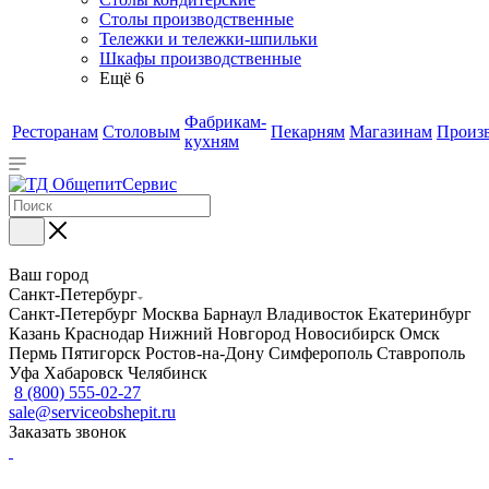
Столы производственные
Тележки и тележки-шпильки
Шкафы производственные
Ещё 6
Фабрикам-
Ресторанам
Столовым
Пекарням
Магазинам
Произ
кухням
Ваш город
Санкт-Петербург
Санкт-Петербург
Москва
Барнаул
Владивосток
Екатеринбург
Казань
Краснодар
Нижний Новгород
Новосибирск
Омск
Пермь
Пятигорск
Ростов-на-Дону
Симферополь
Ставрополь
Уфа
Хабаровск
Челябинск
8 (800) 555-02-27
sale@serviceobshepit.ru
Заказать звонок