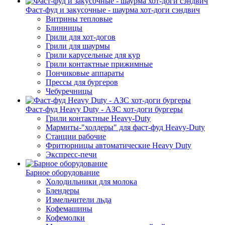
Фаст-фуд и закусочные - шаурма хот-доги сэндвич
Витрины тепловые
Блинницы
Грили для хот-догов
Грили для шаурмы
Грили карусельные для кур
Грили контактные прижимные
Пончиковые аппараты
Прессы для бургеров
Чебуречницы
Фаст-фуд Heavy Duty - АЗС хот-доги бургеры
Грили контактные Heavy-Duty
Мармиты-"холдеры" для фаст-фуд Heavy-Duty
Станции рабочие
Фритюрницы автоматические Heavy Duty
Экспресс-печи
Барное оборудование
Холодильники для молока
Блендеры
Измельчители льда
Кофемашины
Кофемолки