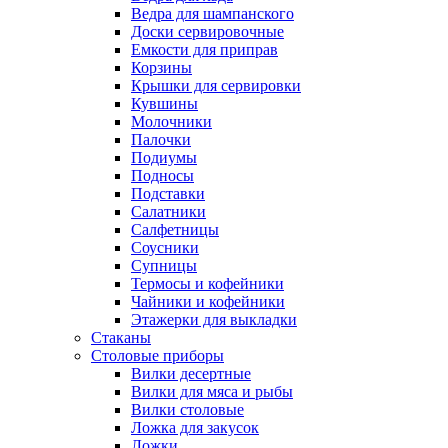
Ведра для шампанского
Доски сервировочные
Емкости для приправ
Корзины
Крышки для сервировки
Кувшины
Молочники
Палочки
Подиумы
Подносы
Подставки
Салатники
Салфетницы
Соусники
Супницы
Термосы и кофейники
Чайники и кофейники
Этажерки для выкладки
Стаканы
Столовые приборы
Вилки десертные
Вилки для мяса и рыбы
Вилки столовые
Ложка для закусок
Ложки