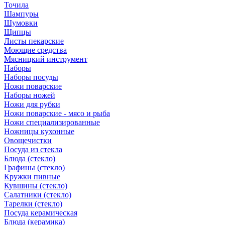
Точила
Шампуры
Шумовки
Щипцы
Листы пекарские
Моющие средства
Мясницкий инструмент
Наборы
Наборы посуды
Ножи поварские
Наборы ножей
Ножи для рубки
Ножи поварские - мясо и рыба
Ножи специализированные
Ножницы кухонные
Овощечистки
Посуда из стекла
Блюда (стекло)
Графины (стекло)
Кружки пивные
Кувшины (стекло)
Салатники (стекло)
Тарелки (стекло)
Посуда керамическая
Блюда (керамика)