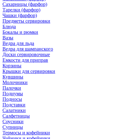
Сахарницы (фарфор)
Тарелки (фарфор)
Чашки (фарфор)
Предметы сервировки
Блюда
Бокалы и рюмки
Вазы
Ведра для льда
Ведра для шампанского
Доски сервировочные
Емкости для приправ
Корзины
Крышки для сервировки
Кувшины
Молочники
Палочки
Подиумы
Подносы
Подставки
Салатники
Салфетницы
Соусники
Супницы
Термосы и кофейники
Чайники и кофейники