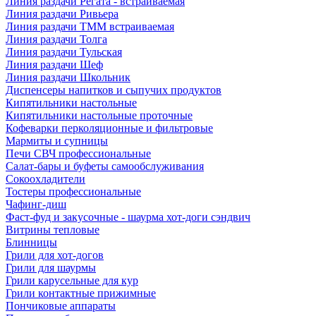
Линия раздачи Регата - встраиваемая
Линия раздачи Ривьера
Линия раздачи ТММ встраиваемая
Линия раздачи Толга
Линия раздачи Тульская
Линия раздачи Шеф
Линия раздачи Школьник
Диспенсеры напитков и сыпучих продуктов
Кипятильники настольные
Кипятильники настольные проточные
Кофеварки перколяционные и фильтровые
Мармиты и супницы
Печи СВЧ профессиональные
Салат-бары и буфеты самообслуживания
Сокоохладители
Тостеры профессиональные
Чафинг-диш
Фаст-фуд и закусочные - шаурма хот-доги сэндвич
Витрины тепловые
Блинницы
Грили для хот-догов
Грили для шаурмы
Грили карусельные для кур
Грили контактные прижимные
Пончиковые аппараты