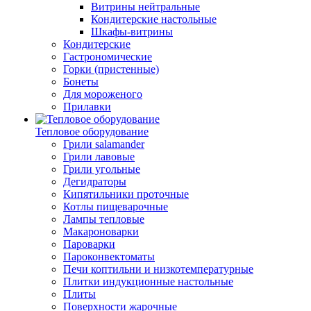
Витрины нейтральные
Кондитерские настольные
Шкафы-витрины
Кондитерские
Гастрономические
Горки (пристенные)
Бонеты
Для мороженого
Прилавки
Тепловое оборудование
Грили salamander
Грили лавовые
Грили угольные
Дегидраторы
Кипятильники проточные
Котлы пищеварочные
Лампы тепловые
Макароноварки
Пароварки
Пароконвектоматы
Печи коптильни и низкотемпературные
Плитки индукционные настольные
Плиты
Поверхности жарочные