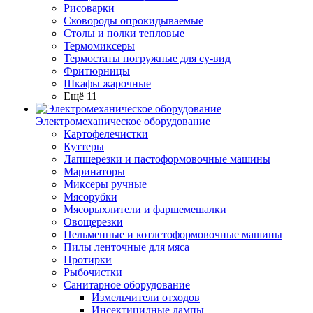
Рисоварки
Сковороды опрокидываемые
Столы и полки тепловые
Термомиксеры
Термостаты погружные для су-вид
Фритюрницы
Шкафы жарочные
Ещё 11
Электромеханическое оборудование
Картофелечистки
Куттеры
Лапшерезки и пастоформовочные машины
Маринаторы
Миксеры ручные
Мясорубки
Мясорыхлители и фаршемешалки
Овощерезки
Пельменные и котлетоформовочные машины
Пилы ленточные для мяса
Протирки
Рыбочистки
Санитарное оборудование
Измельчители отходов
Инсектицидные лампы