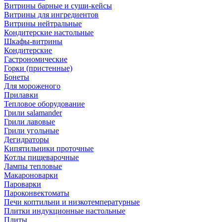
Витрины барные и суши-кейсы
Витрины для ингредиентов
Витрины нейтральные
Кондитерские настольные
Шкафы-витрины
Кондитерские
Гастрономические
Горки (пристенные)
Бонеты
Для мороженого
Прилавки
Тепловое оборудование
Грили salamander
Грили лавовые
Грили угольные
Дегидраторы
Кипятильники проточные
Котлы пищеварочные
Лампы тепловые
Макароноварки
Пароварки
Пароконвектоматы
Печи коптильни и низкотемпературные
Плитки индукционные настольные
Плиты