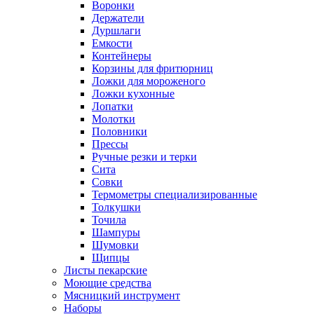
Воронки
Держатели
Дуршлаги
Емкости
Контейнеры
Корзины для фритюрниц
Ложки для мороженого
Ложки кухонные
Лопатки
Молотки
Половники
Прессы
Ручные резки и терки
Сита
Совки
Термометры специализированные
Толкушки
Точила
Шампуры
Шумовки
Щипцы
Листы пекарские
Моющие средства
Мясницкий инструмент
Наборы