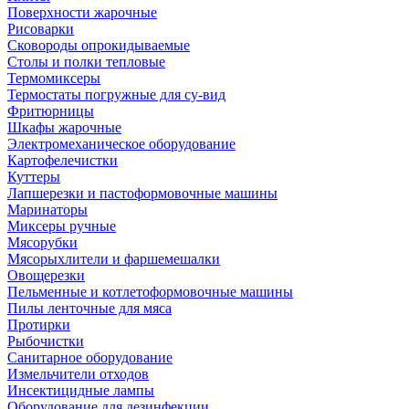
Поверхности жарочные
Рисоварки
Сковороды опрокидываемые
Столы и полки тепловые
Термомиксеры
Термостаты погружные для су-вид
Фритюрницы
Шкафы жарочные
Электромеханическое оборудование
Картофелечистки
Куттеры
Лапшерезки и пастоформовочные машины
Маринаторы
Миксеры ручные
Мясорубки
Мясорыхлители и фаршемешалки
Овощерезки
Пельменные и котлетоформовочные машины
Пилы ленточные для мяса
Протирки
Рыбочистки
Санитарное оборудование
Измельчители отходов
Инсектицидные лампы
Оборудование для дезинфекции