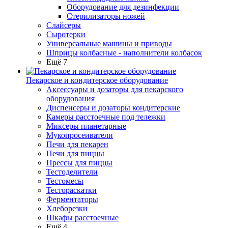
Оборудование для дезинфекции
Стерилизаторы ножей
Слайсеры
Сыротерки
Универсальные машины и приводы
Шприцы колбасные - наполнители колбасок
Ещё 7
Пекарское и кондитерское оборудование
Аксессуары и дозаторы для пекарского
оборудования
Диспенсеры и дозаторы кондитерские
Камеры расстоечные под тележки
Миксеры планетарные
Мукопросеиватели
Печи для пекарен
Печи для пиццы
Прессы для пиццы
Тестоделители
Тестомесы
Тестораскатки
Ферментаторы
Хлеборезки
Шкафы расстоечные
Ещё 4