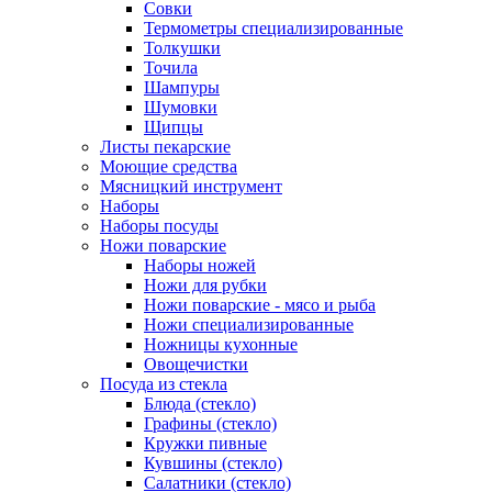
Совки
Термометры специализированные
Толкушки
Точила
Шампуры
Шумовки
Щипцы
Листы пекарские
Моющие средства
Мясницкий инструмент
Наборы
Наборы посуды
Ножи поварские
Наборы ножей
Ножи для рубки
Ножи поварские - мясо и рыба
Ножи специализированные
Ножницы кухонные
Овощечистки
Посуда из стекла
Блюда (стекло)
Графины (стекло)
Кружки пивные
Кувшины (стекло)
Салатники (стекло)