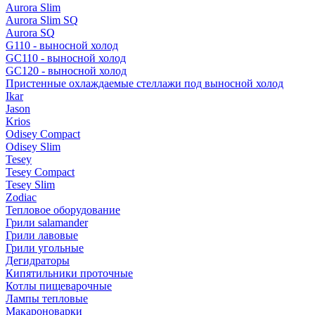
Aurora Slim
Aurora Slim SQ
Aurora SQ
G110 - выносной холод
GC110 - выносной холод
GC120 - выносной холод
Пристенные охлаждаемые стеллажи под выносной холод
Ikar
Jason
Krios
Odisey Compact
Odisey Slim
Tesey
Tesey Compact
Tesey Slim
Zodiac
Тепловое оборудование
Грили salamander
Грили лавовые
Грили угольные
Дегидраторы
Кипятильники проточные
Котлы пищеварочные
Лампы тепловые
Макароноварки