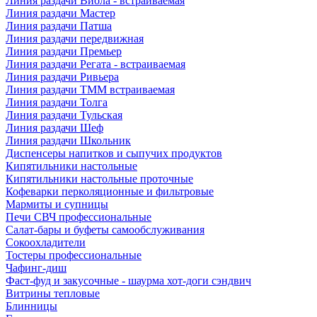
Линия раздачи Виола - встраиваемая
Линия раздачи Мастер
Линия раздачи Патша
Линия раздачи передвижная
Линия раздачи Премьер
Линия раздачи Регата - встраиваемая
Линия раздачи Ривьера
Линия раздачи ТММ встраиваемая
Линия раздачи Толга
Линия раздачи Тульская
Линия раздачи Шеф
Линия раздачи Школьник
Диспенсеры напитков и сыпучих продуктов
Кипятильники настольные
Кипятильники настольные проточные
Кофеварки перколяционные и фильтровые
Мармиты и супницы
Печи СВЧ профессиональные
Салат-бары и буфеты самообслуживания
Сокоохладители
Тостеры профессиональные
Чафинг-диш
Фаст-фуд и закусочные - шаурма хот-доги сэндвич
Витрины тепловые
Блинницы