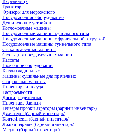
Вафельницы
Граниторы
Фризеры для мороженого
Посудомоечное оборудование
Душирующие устройства
Котломоечные машины
Посудомоечные машины купольного типа
Посудомоечные машины с фронтальной загрузкой
Посудомоечные машины туннельного типа
Стаканомоечные машины
Столы для посудомоечных машин
Кассеты
Прачечное оборудование
Катки гладильные
Машины сушильные для прачечных
Стиральные машины
Инвентарь и посуда
Гастроемкости
Доски разделочные
Инвентарь барный
Гейзеры пробки аэраторы (барный инвентарь)
Джиггеры (барный инвентарь)
Контейнеры (барный инвентарь)
Ложки барные (барный инвентарь)
Мадлер (барный инвентарь)