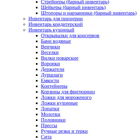
Стрейнеры (барный инвентарь)
Шейкеры (барный инвентарь)
Штопоры и нарзанники (барный инвентарь)
Инвентарь для пиццерии
Инвентарь кондитерский
Инвентарь кухонный
Открывалки для консервов
Бани водяные
Венчики
Веселки
Вилки поварские
Воронки
Держатели
Дуршлаги
Емкости
Контейнеры
Корзины для фритюрниц
Ложки для мороженого
Ложки кухонные
Лопатки
Молотки
Половники
Прессы
Ручные резки и терки
Сита