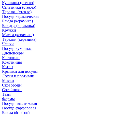
Кувшины (стекло)
Салатники (стекло)
Тарелки (стекло)
Посуда керамическая
Блюда (керамика)
Блюдца (керамика)
Кружки
Миски (керамика)
Тарелки (керамика)
Чашки
Посуда кухонная
Диспенсеры
Кастрюли
Кокотницы
Котлы
Крышки для посуды
Лотки и противни
Миски
Сковороды
Сотейники
Тазы
Формы
Посуда пластиковая
Посуда фарфоровая
Блюда (фарфор)