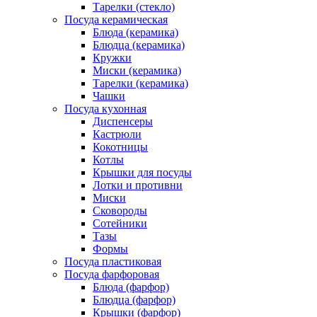
Тарелки (стекло)
Посуда керамическая
Блюда (керамика)
Блюдца (керамика)
Кружки
Миски (керамика)
Тарелки (керамика)
Чашки
Посуда кухонная
Диспенсеры
Кастрюли
Кокотницы
Котлы
Крышки для посуды
Лотки и противни
Миски
Сковороды
Сотейники
Тазы
Формы
Посуда пластиковая
Посуда фарфоровая
Блюда (фарфор)
Блюдца (фарфор)
Крышки (фарфор)