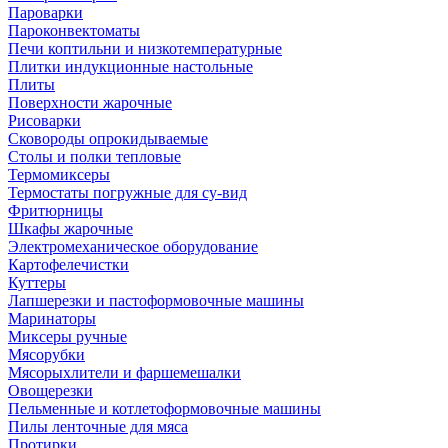
Пароварки
Пароконвектоматы
Печи коптильни и низкотемпературные
Плитки индукционные настольные
Плиты
Поверхности жарочные
Рисоварки
Сковороды опрокидываемые
Столы и полки тепловые
Термомиксеры
Термостаты погружные для су-вид
Фритюрницы
Шкафы жарочные
Электромеханическое оборудование
Картофелечистки
Куттеры
Лапшерезки и пастоформовочные машины
Маринаторы
Миксеры ручные
Мясорубки
Мясорыхлители и фаршемешалки
Овощерезки
Пельменные и котлетоформовочные машины
Пилы ленточные для мяса
Протирки