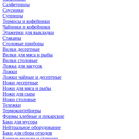
Салфетницы
Соусники
Супницы
Термосы и кофейники
Чайники и кофейники
Этажерки для выкладки
Стаканы
Столовые приборы
Вилки десертные
Вилки для мяса и рыбы
Вилки столовые
Ложка для закусок
Ложки
Ложки чайные и десертные
Ножи десертные
Ножи для мяса и рыбы
Ножи для сыра
Ножи столовые
Тележки
Термоконтейнеры
Формы хлебные и пекарские
Баки для мусора
Нейтральное оборудование
Баки для сбора отходов
Барные модули и станции