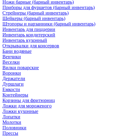
Ножи барные (барный инвентарь)
Приборы для фуршетов (барный инвентарь)
Стрейнеры (барный инвентарь)
Шейкеры (барный инвентарь)
Штопоры и нарзанники (барный инвентарь)
Инвентарь для пиццерии
Инвентарь кондитерский
Инвентарь кухонный
Открывалки для консервов
Бани водяные
Венчики
Веселки
Вилки поварские
Воронки
Держатели
Дуршлаги
Емкости
Контейнеры
Корзины для фритюрниц
Ложки для мороженого
Ложки кухонные
Лопатки
Молотки
Половники
Прессы