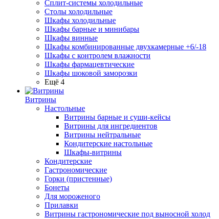
Сплит-системы холодильные
Столы холодильные
Шкафы холодильные
Шкафы барные и минибары
Шкафы винные
Шкафы комбинированные двухкамерные +6/-18
Шкафы с контролем влажности
Шкафы фармацевтические
Шкафы шоковой заморозки
Ещё 4
Витрины
Настольные
Витрины барные и суши-кейсы
Витрины для ингредиентов
Витрины нейтральные
Кондитерские настольные
Шкафы-витрины
Кондитерские
Гастрономические
Горки (пристенные)
Бонеты
Для мороженого
Прилавки
Витрины гастрономические под выносной холод