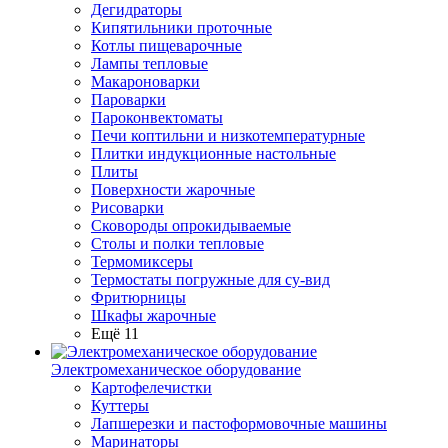
Дегидраторы
Кипятильники проточные
Котлы пищеварочные
Лампы тепловые
Макароноварки
Пароварки
Пароконвектоматы
Печи коптильни и низкотемпературные
Плитки индукционные настольные
Плиты
Поверхности жарочные
Рисоварки
Сковороды опрокидываемые
Столы и полки тепловые
Термомиксеры
Термостаты погружные для су-вид
Фритюрницы
Шкафы жарочные
Ещё 11
Электромеханическое оборудование
Картофелечистки
Куттеры
Лапшерезки и пастоформовочные машины
Маринаторы