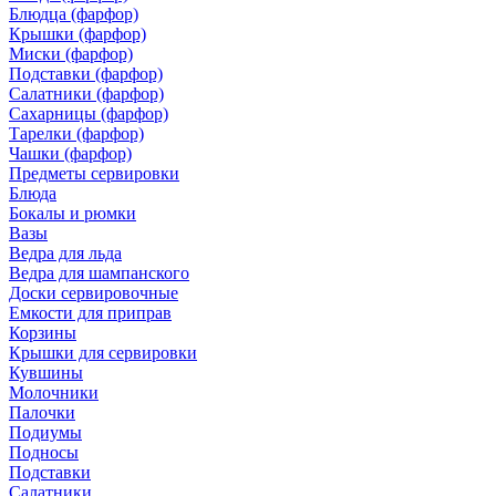
Блюдца (фарфор)
Крышки (фарфор)
Миски (фарфор)
Подставки (фарфор)
Салатники (фарфор)
Сахарницы (фарфор)
Тарелки (фарфор)
Чашки (фарфор)
Предметы сервировки
Блюда
Бокалы и рюмки
Вазы
Ведра для льда
Ведра для шампанского
Доски сервировочные
Емкости для приправ
Корзины
Крышки для сервировки
Кувшины
Молочники
Палочки
Подиумы
Подносы
Подставки
Салатники