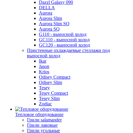
Dazzl Galaxy 090
DELLA
Aurora
Aurora Slim
Aurora Slim SQ
Aurora SQ
G110 - выносной холод
GC110 - выносной холод
GC120 - выносной холод
Пристенные охлаждаемые стеллажи под
выносной холод
Ikar
Jason
Krios
Odisey Compact
Odisey Slim
Tesey
Tesey Compact
Tesey Slim
Zodiac
Тепловое оборудование
Грили salamander
Грили лавовые
Грили угольные