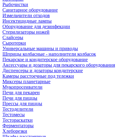
Рыбочистки
Санитарное оборудование
Измельчители отходов
Инсектицидные лампы
Оборудование для дезинфекции
Стерилизаторы ножей
Слайсеры
Сыротерки
Универсальные машины и приводы
Шприцы колбасные - наполнители колбасок
Пекарское и кондитерское оборудование
Аксессуары и дозаторы для пекарского оборудования
Диспенсеры и дозаторы кондитерские
Камеры расстоечные под тележки
Миксеры планетарные
Мукопросеиватели
Печи для пекарен
Печи для пиццы
Прессы для пиццы
Тестоделители
Тестомесы
Тестораскатки
Ферментаторы
Хлеборезки
Шкафы расстоечные