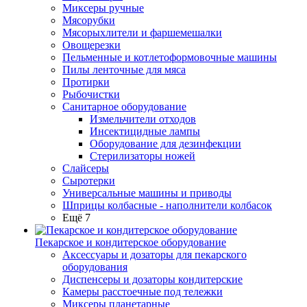
Миксеры ручные
Мясорубки
Мясорыхлители и фаршемешалки
Овощерезки
Пельменные и котлетоформовочные машины
Пилы ленточные для мяса
Протирки
Рыбочистки
Санитарное оборудование
Измельчители отходов
Инсектицидные лампы
Оборудование для дезинфекции
Стерилизаторы ножей
Слайсеры
Сыротерки
Универсальные машины и приводы
Шприцы колбасные - наполнители колбасок
Ещё 7
Пекарское и кондитерское оборудование
Аксессуары и дозаторы для пекарского
оборудования
Диспенсеры и дозаторы кондитерские
Камеры расстоечные под тележки
Миксеры планетарные