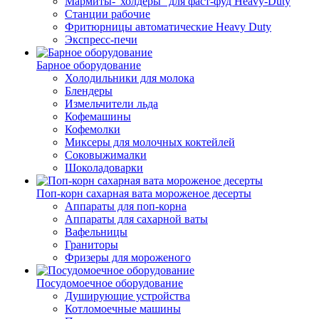
Мармиты-"холдеры" для фаст-фуд Heavy-Duty
Станции рабочие
Фритюрницы автоматические Heavy Duty
Экспресс-печи
Барное оборудование
Холодильники для молока
Блендеры
Измельчители льда
Кофемашины
Кофемолки
Миксеры для молочных коктейлей
Соковыжималки
Шоколадоварки
Поп-корн сахарная вата мороженое десерты
Аппараты для поп-корна
Аппараты для сахарной ваты
Вафельницы
Граниторы
Фризеры для мороженого
Посудомоечное оборудование
Душирующие устройства
Котломоечные машины