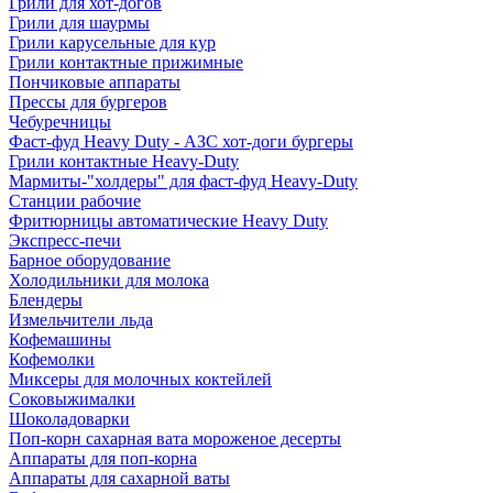
Грили для хот-догов
Грили для шаурмы
Грили карусельные для кур
Грили контактные прижимные
Пончиковые аппараты
Прессы для бургеров
Чебуречницы
Фаст-фуд Heavy Duty - АЗС хот-доги бургеры
Грили контактные Heavy-Duty
Мармиты-"холдеры" для фаст-фуд Heavy-Duty
Станции рабочие
Фритюрницы автоматические Heavy Duty
Экспресс-печи
Барное оборудование
Холодильники для молока
Блендеры
Измельчители льда
Кофемашины
Кофемолки
Миксеры для молочных коктейлей
Соковыжималки
Шоколадоварки
Поп-корн сахарная вата мороженое десерты
Аппараты для поп-корна
Аппараты для сахарной ваты