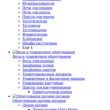
Мукопросеиватели
Печи для пекарен
Печи для пиццы
Прессы для пиццы
Тестоделители
Тестомесы
Тестораскатки
Ферментаторы
Хлеборезки
Шкафы расстоечные
Ещё 4
Весы и упаковочное оборудование
Весы электронные
Запайщики лотков
Запайщики пакетов
Термоупаковочные аппараты
Упаковочные и фасовочные машины
Упаковщики вакуумные
Пакеты для вакуумирования
Термоусадочная пленка
Оборудование раздачи питания
Линии раздачи
Линия раздачи Volga Iterma