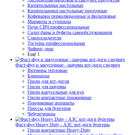
Кипятильники настольные
Кипятильники настольные проточные
Кофеварки перколяционные и фильтровые
Мармиты и супницы
Печи СВЧ профессиональные
Салат-бары и буфеты самообслуживания
Сокоохладители
Тостеры профессиональные
Чафинг-диш
Ещё 1
Фаст-фуд и закусочные - шаурма хот-доги сэндвич
Витрины тепловые
Блинницы
Грили для хот-догов
Грили для шаурмы
Грили карусельные для кур
Грили контактные прижимные
Пончиковые аппараты
Прессы для бургеров
Чебуречницы
Фаст-фуд Heavy Duty - АЗС хот-доги бургеры
Грили контактные Heavy-Duty