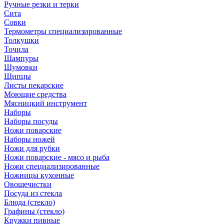
Ручные резки и терки
Сита
Совки
Термометры специализированные
Толкушки
Точила
Шампуры
Шумовки
Щипцы
Листы пекарские
Моющие средства
Мясницкий инструмент
Наборы
Наборы посуды
Ножи поварские
Наборы ножей
Ножи для рубки
Ножи поварские - мясо и рыба
Ножи специализированные
Ножницы кухонные
Овощечистки
Посуда из стекла
Блюда (стекло)
Графины (стекло)
Кружки пивные