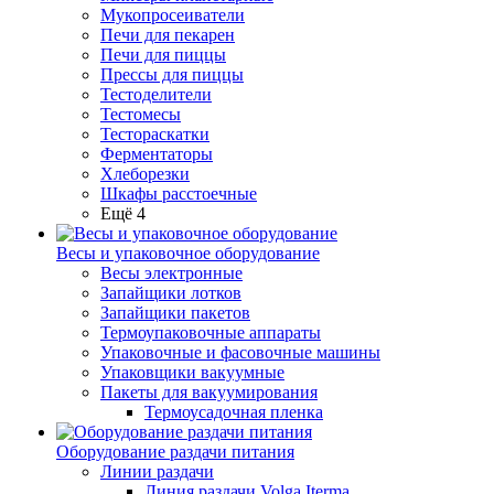
Мукопросеиватели
Печи для пекарен
Печи для пиццы
Прессы для пиццы
Тестоделители
Тестомесы
Тестораскатки
Ферментаторы
Хлеборезки
Шкафы расстоечные
Ещё 4
Весы и упаковочное оборудование
Весы электронные
Запайщики лотков
Запайщики пакетов
Термоупаковочные аппараты
Упаковочные и фасовочные машины
Упаковщики вакуумные
Пакеты для вакуумирования
Термоусадочная пленка
Оборудование раздачи питания
Линии раздачи
Линия раздачи Volga Iterma