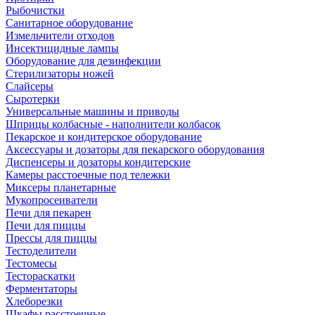
Рыбочистки
Санитарное оборудование
Измельчители отходов
Инсектицидные лампы
Оборудование для дезинфекции
Стерилизаторы ножей
Слайсеры
Сыротерки
Универсальные машины и приводы
Шприцы колбасные - наполнители колбасок
Пекарское и кондитерское оборудование
Аксессуары и дозаторы для пекарского оборудования
Диспенсеры и дозаторы кондитерские
Камеры расстоечные под тележки
Миксеры планетарные
Мукопросеиватели
Печи для пекарен
Печи для пиццы
Прессы для пиццы
Тестоделители
Тестомесы
Тестораскатки
Ферментаторы
Хлеборезки
Шкафы расстоечные