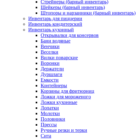
Стрейнеры (барный инвентарь)
Шейкеры (барный инвентарь)
Штопоры и нарзанники (барный инвентарь)
Инвентарь для пиццерии
Инвентарь кондитерский
Инвентарь кухонный
Открывалки для консервов
Бани водяные
Венчики
Веселки
Вилки поварские
Воронки
Держатели
Дуршлаги
Емкости
Контейнеры
Корзины для фритюрниц
Ложки для мороженого
Ложки кухонные
Лопатки
Молотки
Половники
Прессы
Ручные резки и терки
Сита