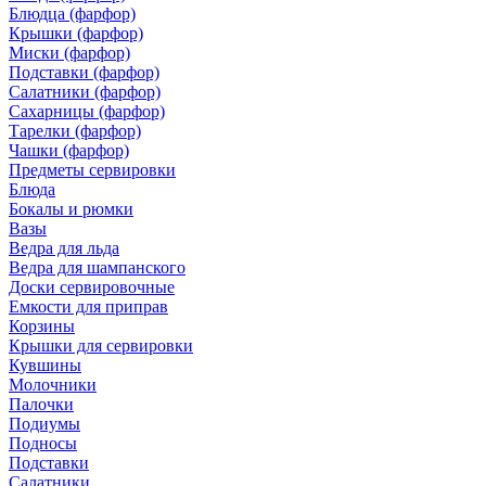
Блюдца (фарфор)
Крышки (фарфор)
Миски (фарфор)
Подставки (фарфор)
Салатники (фарфор)
Сахарницы (фарфор)
Тарелки (фарфор)
Чашки (фарфор)
Предметы сервировки
Блюда
Бокалы и рюмки
Вазы
Ведра для льда
Ведра для шампанского
Доски сервировочные
Емкости для приправ
Корзины
Крышки для сервировки
Кувшины
Молочники
Палочки
Подиумы
Подносы
Подставки
Салатники