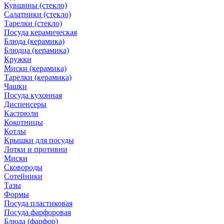
Кувшины (стекло)
Салатники (стекло)
Тарелки (стекло)
Посуда керамическая
Блюда (керамика)
Блюдца (керамика)
Кружки
Миски (керамика)
Тарелки (керамика)
Чашки
Посуда кухонная
Диспенсеры
Кастрюли
Кокотницы
Котлы
Крышки для посуды
Лотки и противни
Миски
Сковороды
Сотейники
Тазы
Формы
Посуда пластиковая
Посуда фарфоровая
Блюда (фарфор)