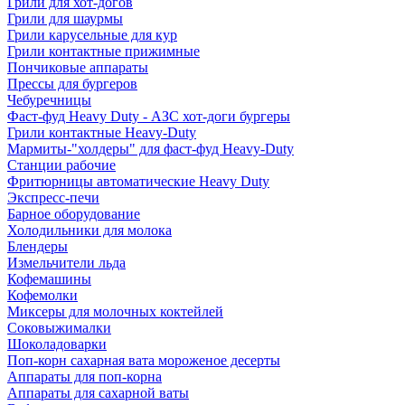
Грили для хот-догов
Грили для шаурмы
Грили карусельные для кур
Грили контактные прижимные
Пончиковые аппараты
Прессы для бургеров
Чебуречницы
Фаст-фуд Heavy Duty - АЗС хот-доги бургеры
Грили контактные Heavy-Duty
Мармиты-"холдеры" для фаст-фуд Heavy-Duty
Станции рабочие
Фритюрницы автоматические Heavy Duty
Экспресс-печи
Барное оборудование
Холодильники для молока
Блендеры
Измельчители льда
Кофемашины
Кофемолки
Миксеры для молочных коктейлей
Соковыжималки
Шоколадоварки
Поп-корн сахарная вата мороженое десерты
Аппараты для поп-корна
Аппараты для сахарной ваты