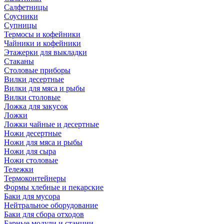
Салфетницы
Соусники
Супницы
Термосы и кофейники
Чайники и кофейники
Этажерки для выкладки
Стаканы
Столовые приборы
Вилки десертные
Вилки для мяса и рыбы
Вилки столовые
Ложка для закусок
Ложки
Ложки чайные и десертные
Ножи десертные
Ножи для мяса и рыбы
Ножи для сыра
Ножи столовые
Тележки
Термоконтейнеры
Формы хлебные и пекарские
Баки для мусора
Нейтральное оборудование
Баки для сбора отходов
Барные модули и станции