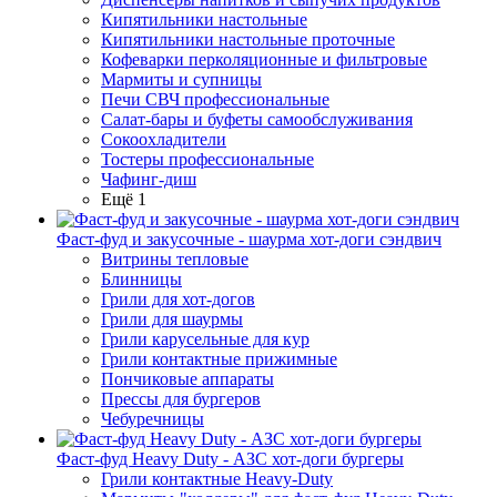
Кипятильники настольные
Кипятильники настольные проточные
Кофеварки перколяционные и фильтровые
Мармиты и супницы
Печи СВЧ профессиональные
Салат-бары и буфеты самообслуживания
Сокоохладители
Тостеры профессиональные
Чафинг-диш
Ещё 1
Фаст-фуд и закусочные - шаурма хот-доги сэндвич
Витрины тепловые
Блинницы
Грили для хот-догов
Грили для шаурмы
Грили карусельные для кур
Грили контактные прижимные
Пончиковые аппараты
Прессы для бургеров
Чебуречницы
Фаст-фуд Heavy Duty - АЗС хот-доги бургеры
Грили контактные Heavy-Duty