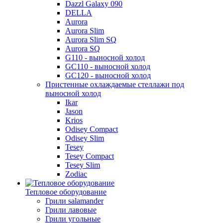
Dazzl Galaxy 090
DELLA
Aurora
Aurora Slim
Aurora Slim SQ
Aurora SQ
G110 - выносной холод
GC110 - выносной холод
GC120 - выносной холод
Пристенные охлаждаемые стеллажи под
выносной холод
Ikar
Jason
Krios
Odisey Compact
Odisey Slim
Tesey
Tesey Compact
Tesey Slim
Zodiac
Тепловое оборудование
Грили salamander
Грили лавовые
Грили угольные