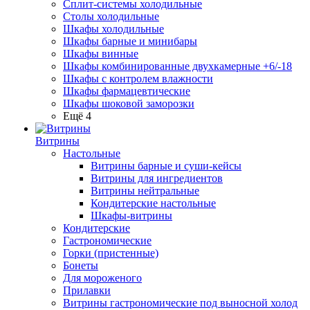
Сплит-системы холодильные
Столы холодильные
Шкафы холодильные
Шкафы барные и минибары
Шкафы винные
Шкафы комбинированные двухкамерные +6/-18
Шкафы с контролем влажности
Шкафы фармацевтические
Шкафы шоковой заморозки
Ещё 4
Витрины
Настольные
Витрины барные и суши-кейсы
Витрины для ингредиентов
Витрины нейтральные
Кондитерские настольные
Шкафы-витрины
Кондитерские
Гастрономические
Горки (пристенные)
Бонеты
Для мороженого
Прилавки
Витрины гастрономические под выносной холод