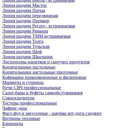
Линия раздачи Виола - встраиваемая
Линия раздачи Мастер
Линия раздачи Патша
Линия раздачи передвижная
Линия раздачи Премьер
Линия раздачи Регата - встраиваемая
Линия раздачи Ривьера
Линия раздачи ТММ встраиваемая
Линия раздачи Толга
Линия раздачи Тульская
Линия раздачи Шеф
Линия раздачи Школьник
Диспенсеры напитков и сыпучих продуктов
Кипятильники настольные
Кипятильники настольные проточные
Кофеварки перколяционные и фильтровые
Мармиты и супницы
Печи СВЧ профессиональные
Салат-бары и буфеты самообслуживания
Сокоохладители
Тостеры профессиональные
Чафинг-диш
Фаст-фуд и закусочные - шаурма хот-доги сэндвич
Витрины тепловые
Блинницы