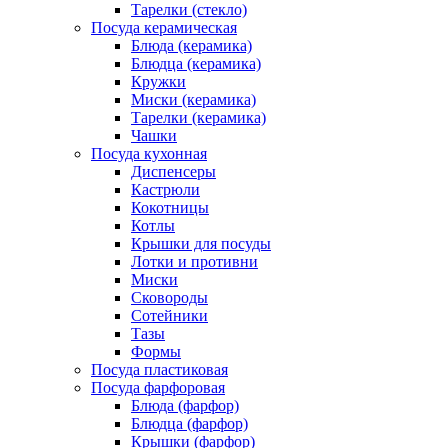
Тарелки (стекло)
Посуда керамическая
Блюда (керамика)
Блюдца (керамика)
Кружки
Миски (керамика)
Тарелки (керамика)
Чашки
Посуда кухонная
Диспенсеры
Кастрюли
Кокотницы
Котлы
Крышки для посуды
Лотки и противни
Миски
Сковороды
Сотейники
Тазы
Формы
Посуда пластиковая
Посуда фарфоровая
Блюда (фарфор)
Блюдца (фарфор)
Крышки (фарфор)