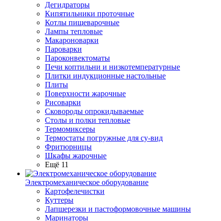
Дегидраторы
Кипятильники проточные
Котлы пищеварочные
Лампы тепловые
Макароноварки
Пароварки
Пароконвектоматы
Печи коптильни и низкотемпературные
Плитки индукционные настольные
Плиты
Поверхности жарочные
Рисоварки
Сковороды опрокидываемые
Столы и полки тепловые
Термомиксеры
Термостаты погружные для су-вид
Фритюрницы
Шкафы жарочные
Ещё 11
Электромеханическое оборудование
Картофелечистки
Куттеры
Лапшерезки и пастоформовочные машины
Маринаторы