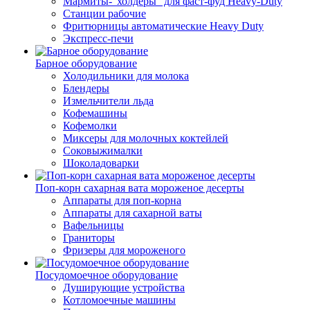
Мармиты-"холдеры" для фаст-фуд Heavy-Duty
Станции рабочие
Фритюрницы автоматические Heavy Duty
Экспресс-печи
Барное оборудование
Холодильники для молока
Блендеры
Измельчители льда
Кофемашины
Кофемолки
Миксеры для молочных коктейлей
Соковыжималки
Шоколадоварки
Поп-корн сахарная вата мороженое десерты
Аппараты для поп-корна
Аппараты для сахарной ваты
Вафельницы
Граниторы
Фризеры для мороженого
Посудомоечное оборудование
Душирующие устройства
Котломоечные машины