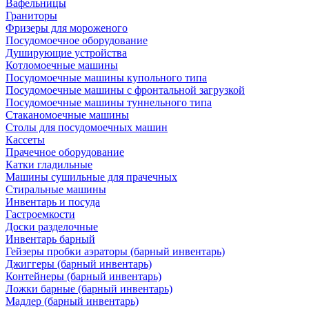
Вафельницы
Граниторы
Фризеры для мороженого
Посудомоечное оборудование
Душирующие устройства
Котломоечные машины
Посудомоечные машины купольного типа
Посудомоечные машины с фронтальной загрузкой
Посудомоечные машины туннельного типа
Стаканомоечные машины
Столы для посудомоечных машин
Кассеты
Прачечное оборудование
Катки гладильные
Машины сушильные для прачечных
Стиральные машины
Инвентарь и посуда
Гастроемкости
Доски разделочные
Инвентарь барный
Гейзеры пробки аэраторы (барный инвентарь)
Джиггеры (барный инвентарь)
Контейнеры (барный инвентарь)
Ложки барные (барный инвентарь)
Мадлер (барный инвентарь)