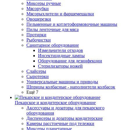
Миксеры ручные
Мясорубки
Мясорыхлители и фаршемешалки
Овощерезки
Пельменные и котлетоформовочные машины
Пилы ленточные для мяса
Протирки
Рыбочистки
Санитарное оборудование
Измельчители отходов
Инсектицидные лампы
Оборудование для дезинфекции
Стерилизаторы ножей
Слайсеры
Сыротерки
Универсальные машины и приводы
Шприцы колбасные - наполнители колбасок
Ещё 7
Пекарское и кондитерское оборудование
Аксессуары и дозаторы для пекарского
оборудования
Диспенсеры и дозаторы кондитерские
Камеры расстоечные под тележки
Миксеры планетарные