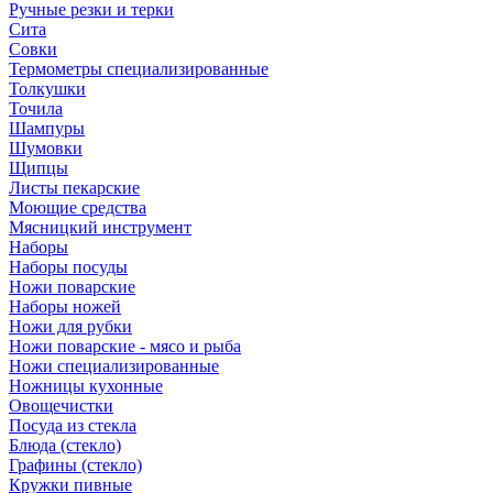
Ручные резки и терки
Сита
Совки
Термометры специализированные
Толкушки
Точила
Шампуры
Шумовки
Щипцы
Листы пекарские
Моющие средства
Мясницкий инструмент
Наборы
Наборы посуды
Ножи поварские
Наборы ножей
Ножи для рубки
Ножи поварские - мясо и рыба
Ножи специализированные
Ножницы кухонные
Овощечистки
Посуда из стекла
Блюда (стекло)
Графины (стекло)
Кружки пивные