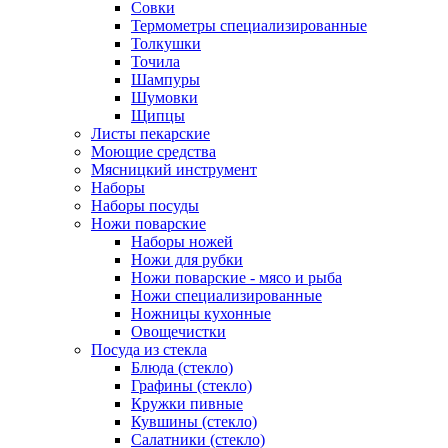
Совки
Термометры специализированные
Толкушки
Точила
Шампуры
Шумовки
Щипцы
Листы пекарские
Моющие средства
Мясницкий инструмент
Наборы
Наборы посуды
Ножи поварские
Наборы ножей
Ножи для рубки
Ножи поварские - мясо и рыба
Ножи специализированные
Ножницы кухонные
Овощечистки
Посуда из стекла
Блюда (стекло)
Графины (стекло)
Кружки пивные
Кувшины (стекло)
Салатники (стекло)