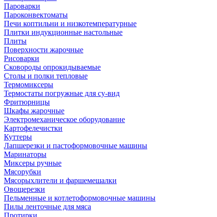
Пароварки
Пароконвектоматы
Печи коптильни и низкотемпературные
Плитки индукционные настольные
Плиты
Поверхности жарочные
Рисоварки
Сковороды опрокидываемые
Столы и полки тепловые
Термомиксеры
Термостаты погружные для су-вид
Фритюрницы
Шкафы жарочные
Электромеханическое оборудование
Картофелечистки
Куттеры
Лапшерезки и пастоформовочные машины
Маринаторы
Миксеры ручные
Мясорубки
Мясорыхлители и фаршемешалки
Овощерезки
Пельменные и котлетоформовочные машины
Пилы ленточные для мяса
Протирки