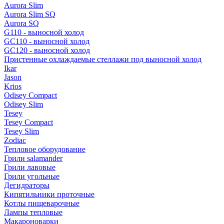
Aurora Slim
Aurora Slim SQ
Aurora SQ
G110 - выносной холод
GC110 - выносной холод
GC120 - выносной холод
Пристенные охлаждаемые стеллажи под выносной холод
Ikar
Jason
Krios
Odisey Compact
Odisey Slim
Tesey
Tesey Compact
Tesey Slim
Zodiac
Тепловое оборудование
Грили salamander
Грили лавовые
Грили угольные
Дегидраторы
Кипятильники проточные
Котлы пищеварочные
Лампы тепловые
Макароноварки