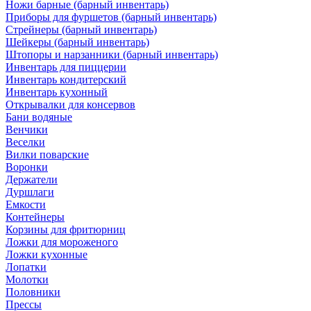
Ножи барные (барный инвентарь)
Приборы для фуршетов (барный инвентарь)
Стрейнеры (барный инвентарь)
Шейкеры (барный инвентарь)
Штопоры и нарзанники (барный инвентарь)
Инвентарь для пиццерии
Инвентарь кондитерский
Инвентарь кухонный
Открывалки для консервов
Бани водяные
Венчики
Веселки
Вилки поварские
Воронки
Держатели
Дуршлаги
Емкости
Контейнеры
Корзины для фритюрниц
Ложки для мороженого
Ложки кухонные
Лопатки
Молотки
Половники
Прессы