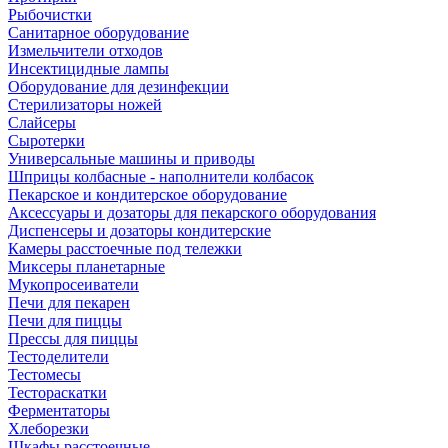
Рыбочистки
Санитарное оборудование
Измельчители отходов
Инсектицидные лампы
Оборудование для дезинфекции
Стерилизаторы ножей
Слайсеры
Сыротерки
Универсальные машины и приводы
Шприцы колбасные - наполнители колбасок
Пекарское и кондитерское оборудование
Аксессуары и дозаторы для пекарского оборудования
Диспенсеры и дозаторы кондитерские
Камеры расстоечные под тележки
Миксеры планетарные
Мукопросеиватели
Печи для пекарен
Печи для пиццы
Прессы для пиццы
Тестоделители
Тестомесы
Тестораскатки
Ферментаторы
Хлеборезки
Шкафы расстоечные