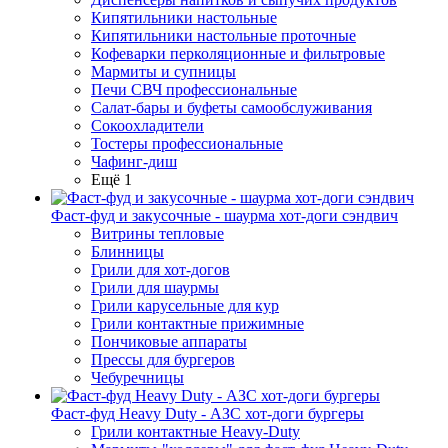
Кипятильники настольные
Кипятильники настольные проточные
Кофеварки перколяционные и фильтровые
Мармиты и супницы
Печи СВЧ профессиональные
Салат-бары и буфеты самообслуживания
Сокоохладители
Тостеры профессиональные
Чафинг-диш
Ещё 1
Фаст-фуд и закусочные - шаурма хот-доги сэндвич
Витрины тепловые
Блинницы
Грили для хот-догов
Грили для шаурмы
Грили карусельные для кур
Грили контактные прижимные
Пончиковые аппараты
Прессы для бургеров
Чебуречницы
Фаст-фуд Heavy Duty - АЗС хот-доги бургеры
Грили контактные Heavy-Duty