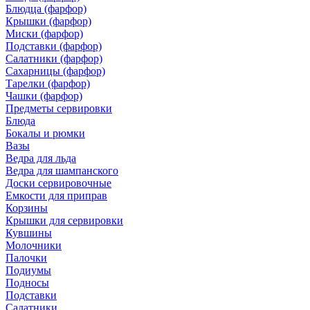
Блюдца (фарфор)
Крышки (фарфор)
Миски (фарфор)
Подставки (фарфор)
Салатники (фарфор)
Сахарницы (фарфор)
Тарелки (фарфор)
Чашки (фарфор)
Предметы сервировки
Блюда
Бокалы и рюмки
Вазы
Ведра для льда
Ведра для шампанского
Доски сервировочные
Емкости для приправ
Корзины
Крышки для сервировки
Кувшины
Молочники
Палочки
Подиумы
Подносы
Подставки
Салатники