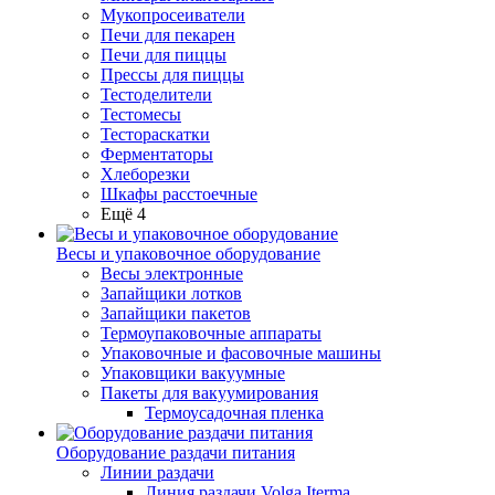
Мукопросеиватели
Печи для пекарен
Печи для пиццы
Прессы для пиццы
Тестоделители
Тестомесы
Тестораскатки
Ферментаторы
Хлеборезки
Шкафы расстоечные
Ещё 4
Весы и упаковочное оборудование
Весы электронные
Запайщики лотков
Запайщики пакетов
Термоупаковочные аппараты
Упаковочные и фасовочные машины
Упаковщики вакуумные
Пакеты для вакуумирования
Термоусадочная пленка
Оборудование раздачи питания
Линии раздачи
Линия раздачи Volga Iterma