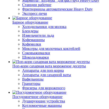
Мармиты-"холдеры" для фаст-фуд Heavy-Duty
Станции рабочие
Фритюрницы автоматические Heavy Duty
Экспресс-печи
Барное оборудование
Холодильники для молока
Блендеры
Измельчители льда
Кофемашины
Кофемолки
Миксеры для молочных коктейлей
Соковыжималки
Шоколадоварки
Поп-корн сахарная вата мороженое десерты
Аппараты для поп-корна
Аппараты для сахарной ваты
Вафельницы
Граниторы
Фризеры для мороженого
Посудомоечное оборудование
Душирующие устройства
Котломоечные машины