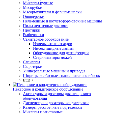
Миксеры ручные
Мясорубки
Мясорыхлители и фаршемешалки
Овощерезки
Пельменные и котлетоформовочные машины
Пилы ленточные для мяса
Протирки
Рыбочистки
Санитарное оборудование
Измельчители отходов
Инсектицидные лампы
Оборудование для дезинфекции
Стерилизаторы ножей
Слайсеры
Сыротерки
Универсальные машины и приводы
Шприцы колбасные - наполнители колбасок
Ещё 7
Пекарское и кондитерское оборудование
Аксессуары и дозаторы для пекарского
оборудования
Диспенсеры и дозаторы кондитерские
Камеры расстоечные под тележки
Миксеры планетарные