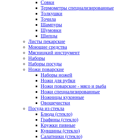
Совки
Термометры специализированные
Толкушки
Точила
Шампуры
Шумовки
Щипцы
Листы пекарские
Моющие средства
Мясницкий инструмент
Наборы
Наборы посуды
Ножи поварские
Наборы ножей
Ножи для рубки
Ножи поварские - мясо и рыба
Ножи специализированные
Ножницы кухонные
Овощечистки
Посуда из стекла
Блюда (стекло)
Графины (стекло)
Кружки пивные
Кувшины (стекло)
Салатники (стекло)