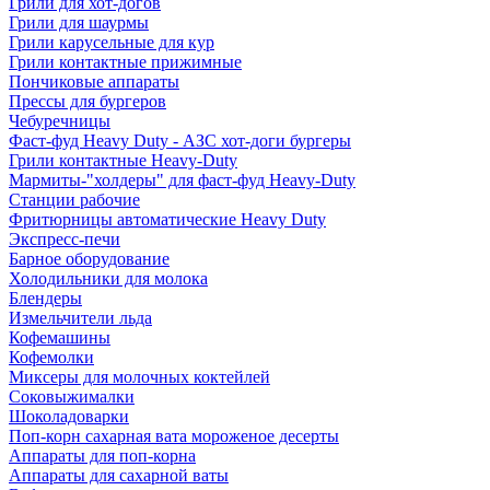
Грили для хот-догов
Грили для шаурмы
Грили карусельные для кур
Грили контактные прижимные
Пончиковые аппараты
Прессы для бургеров
Чебуречницы
Фаст-фуд Heavy Duty - АЗС хот-доги бургеры
Грили контактные Heavy-Duty
Мармиты-"холдеры" для фаст-фуд Heavy-Duty
Станции рабочие
Фритюрницы автоматические Heavy Duty
Экспресс-печи
Барное оборудование
Холодильники для молока
Блендеры
Измельчители льда
Кофемашины
Кофемолки
Миксеры для молочных коктейлей
Соковыжималки
Шоколадоварки
Поп-корн сахарная вата мороженое десерты
Аппараты для поп-корна
Аппараты для сахарной ваты