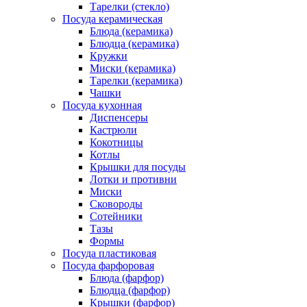
Тарелки (стекло)
Посуда керамическая
Блюда (керамика)
Блюдца (керамика)
Кружки
Миски (керамика)
Тарелки (керамика)
Чашки
Посуда кухонная
Диспенсеры
Кастрюли
Кокотницы
Котлы
Крышки для посуды
Лотки и противни
Миски
Сковороды
Сотейники
Тазы
Формы
Посуда пластиковая
Посуда фарфоровая
Блюда (фарфор)
Блюдца (фарфор)
Крышки (фарфор)