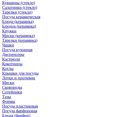
Кувшины (стекло)
Салатники (стекло)
Тарелки (стекло)
Посуда керамическая
Блюда (керамика)
Блюдца (керамика)
Кружки
Миски (керамика)
Тарелки (керамика)
Чашки
Посуда кухонная
Диспенсеры
Кастрюли
Кокотницы
Котлы
Крышки для посуды
Лотки и противни
Миски
Сковороды
Сотейники
Тазы
Формы
Посуда пластиковая
Посуда фарфоровая
Блюда (фарфор)