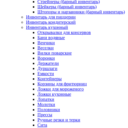
Стрейнеры (барный инвентарь)
Шейкеры (барный инвентарь)
Штопоры и нарзанники (барный инвентарь)
Инвентарь для пиццерии
Инвентарь кондитерский
Инвентарь кухонный
Открывалки для консервов
Бани водяные
Венчики
Веселки
Вилки поварские
Воронки
Держатели
Дуршлаги
Емкости
Контейнеры
Корзины для фритюрниц
Ложки для мороженого
Ложки кухонные
Лопатки
Молотки
Половники
Прессы
Ручные резки и терки
Сита