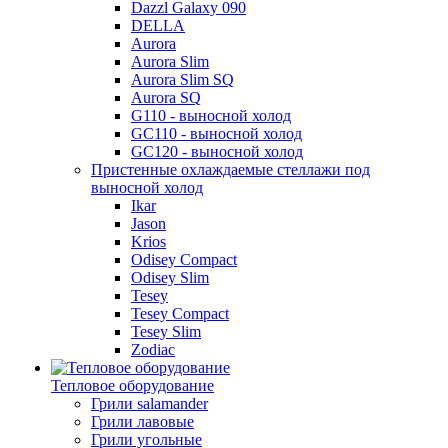
Dazzl Galaxy 090
DELLA
Aurora
Aurora Slim
Aurora Slim SQ
Aurora SQ
G110 - выносной холод
GC110 - выносной холод
GC120 - выносной холод
Пристенные охлаждаемые стеллажи под
выносной холод
Ikar
Jason
Krios
Odisey Compact
Odisey Slim
Tesey
Tesey Compact
Tesey Slim
Zodiac
Тепловое оборудование
Грили salamander
Грили лавовые
Грили угольные