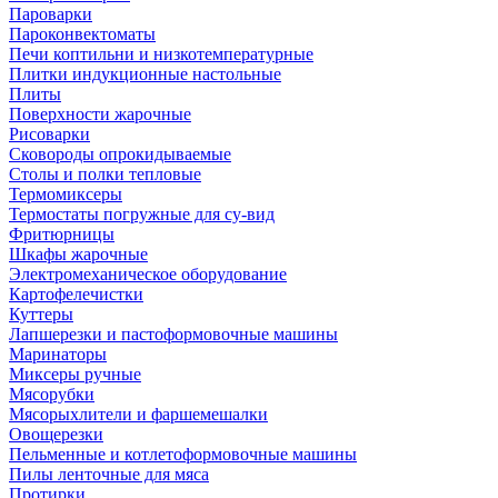
Пароварки
Пароконвектоматы
Печи коптильни и низкотемпературные
Плитки индукционные настольные
Плиты
Поверхности жарочные
Рисоварки
Сковороды опрокидываемые
Столы и полки тепловые
Термомиксеры
Термостаты погружные для су-вид
Фритюрницы
Шкафы жарочные
Электромеханическое оборудование
Картофелечистки
Куттеры
Лапшерезки и пастоформовочные машины
Маринаторы
Миксеры ручные
Мясорубки
Мясорыхлители и фаршемешалки
Овощерезки
Пельменные и котлетоформовочные машины
Пилы ленточные для мяса
Протирки