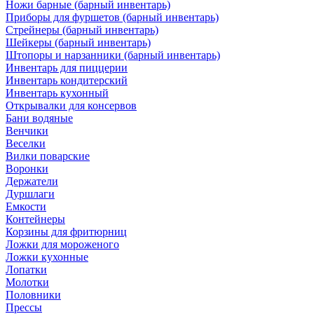
Ножи барные (барный инвентарь)
Приборы для фуршетов (барный инвентарь)
Стрейнеры (барный инвентарь)
Шейкеры (барный инвентарь)
Штопоры и нарзанники (барный инвентарь)
Инвентарь для пиццерии
Инвентарь кондитерский
Инвентарь кухонный
Открывалки для консервов
Бани водяные
Венчики
Веселки
Вилки поварские
Воронки
Держатели
Дуршлаги
Емкости
Контейнеры
Корзины для фритюрниц
Ложки для мороженого
Ложки кухонные
Лопатки
Молотки
Половники
Прессы