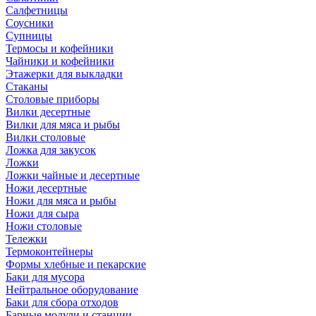
Салфетницы
Соусники
Супницы
Термосы и кофейники
Чайники и кофейники
Этажерки для выкладки
Стаканы
Столовые приборы
Вилки десертные
Вилки для мяса и рыбы
Вилки столовые
Ложка для закусок
Ложки
Ложки чайные и десертные
Ножи десертные
Ножи для мяса и рыбы
Ножи для сыра
Ножи столовые
Тележки
Термоконтейнеры
Формы хлебные и пекарские
Баки для мусора
Нейтральное оборудование
Баки для сбора отходов
Барные модули и станции