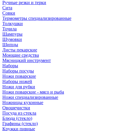
Ручные резки и терки
Сита
Совки
Термометры специализированные
Толкушки
Точила
Шампуры
Шумовки
Щипцы
Листы пекарские
Моющие средства
Мясницкий инструмент
Наборы
Наборы посуды
Ножи поварские
Наборы ножей
Ножи для рубки
Ножи поварские - мясо и рыба
Ножи специализированные
Ножницы кухонные
Овощечистки
Посуда из стекла
Блюда (стекло)
Графины (стекло)
Кружки пивные