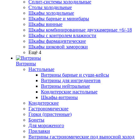
Сплит-системы холодильные
Столы холодильные
Шкафы холодильные
Шкафы барные и минибары
Шкафы винные
Шкафы комбинированные двухкамерные +6/-18
Шкафы с контролем влажности
Шкафы фармацевтические
Шкафы шоковой заморозки
Ещё 4
Витрины
Настольные
Витрины барные и суши-кейсы
Витрины для ингредиентов
Витрины нейтральные
Кондитерские настольные
Шкафы-витрины
Кондитерские
Гастрономические
Горки (пристенные)
Бонеты
Для мороженого
Прилавки
Витрины гастрономические под выносной холод