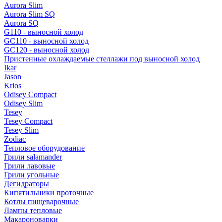
Aurora Slim
Aurora Slim SQ
Aurora SQ
G110 - выносной холод
GC110 - выносной холод
GC120 - выносной холод
Пристенные охлаждаемые стеллажи под выносной холод
Ikar
Jason
Krios
Odisey Compact
Odisey Slim
Tesey
Tesey Compact
Tesey Slim
Zodiac
Тепловое оборудование
Грили salamander
Грили лавовые
Грили угольные
Дегидраторы
Кипятильники проточные
Котлы пищеварочные
Лампы тепловые
Макароноварки