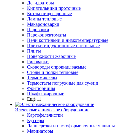
Дегидраторы
Кипятильники проточные
Котлы пищеварочные
Лампы тепловые
Макароноварки
Пароварки
Пароконвектоматы
Печи коптильни и низкотемпературные
Плитки индукционные настольные
Плиты
Поверхности жарочные
Рисоварки
Сковороды опрокидываемые
Столы и полки тепловые
Термомиксеры
Термостаты погружные для су-вид
Фритюрницы
Шкафы жарочные
Ещё 11
Электромеханическое оборудование
Картофелечистки
Куттеры
Лапшерезки и пастоформовочные машины
Маринаторы