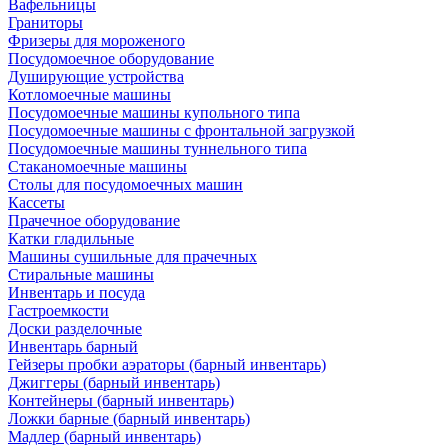
Вафельницы
Граниторы
Фризеры для мороженого
Посудомоечное оборудование
Душирующие устройства
Котломоечные машины
Посудомоечные машины купольного типа
Посудомоечные машины с фронтальной загрузкой
Посудомоечные машины туннельного типа
Стаканомоечные машины
Столы для посудомоечных машин
Кассеты
Прачечное оборудование
Катки гладильные
Машины сушильные для прачечных
Стиральные машины
Инвентарь и посуда
Гастроемкости
Доски разделочные
Инвентарь барный
Гейзеры пробки аэраторы (барный инвентарь)
Джиггеры (барный инвентарь)
Контейнеры (барный инвентарь)
Ложки барные (барный инвентарь)
Мадлер (барный инвентарь)