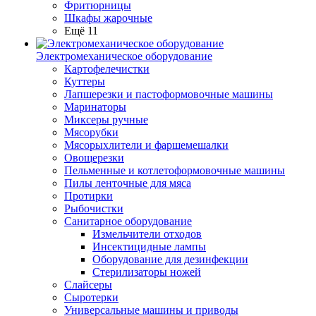
Фритюрницы
Шкафы жарочные
Ещё 11
Электромеханическое оборудование
Картофелечистки
Куттеры
Лапшерезки и пастоформовочные машины
Маринаторы
Миксеры ручные
Мясорубки
Мясорыхлители и фаршемешалки
Овощерезки
Пельменные и котлетоформовочные машины
Пилы ленточные для мяса
Протирки
Рыбочистки
Санитарное оборудование
Измельчители отходов
Инсектицидные лампы
Оборудование для дезинфекции
Стерилизаторы ножей
Слайсеры
Сыротерки
Универсальные машины и приводы