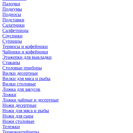
Палочки
Подиумы
Подносы
Подставки
Салатники
Салфетницы
Соусники
Супницы
Термосы и кофейники
Чайники и кофейники
Этажерки для выкладки
Стаканы
Столовые приборы
Вилки десертные
Вилки для мяса и рыбы
Вилки столовые
Ложка для закусок
Ложки
Ложки чайные и десертные
Ножи десертные
Ножи для мяса и рыбы
Ножи для сыра
Ножи столовые
Тележки
Термоконтейнеры