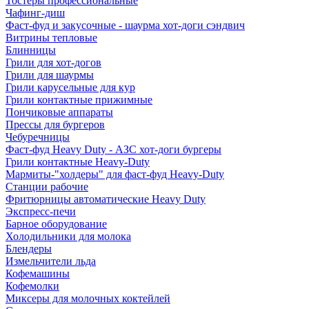
Тостеры профессиональные
Чафинг-диш
Фаст-фуд и закусочные - шаурма хот-доги сэндвич
Витрины тепловые
Блинницы
Грили для хот-догов
Грили для шаурмы
Грили карусельные для кур
Грили контактные прижимные
Пончиковые аппараты
Прессы для бургеров
Чебуречницы
Фаст-фуд Heavy Duty - АЗС хот-доги бургеры
Грили контактные Heavy-Duty
Мармиты-"холдеры" для фаст-фуд Heavy-Duty
Станции рабочие
Фритюрницы автоматические Heavy Duty
Экспресс-печи
Барное оборудование
Холодильники для молока
Блендеры
Измельчители льда
Кофемашины
Кофемолки
Миксеры для молочных коктейлей