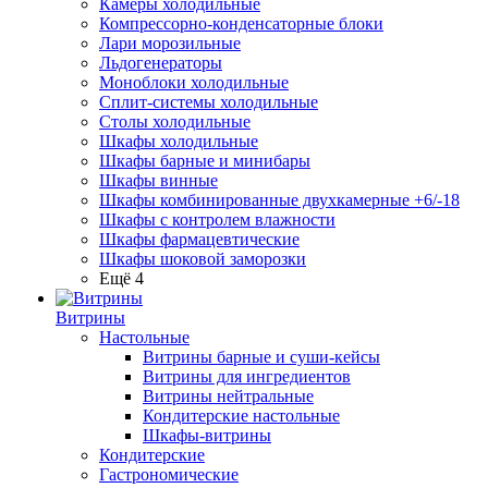
Камеры холодильные
Компрессорно-конденсаторные блоки
Лари морозильные
Льдогенераторы
Моноблоки холодильные
Сплит-системы холодильные
Столы холодильные
Шкафы холодильные
Шкафы барные и минибары
Шкафы винные
Шкафы комбинированные двухкамерные +6/-18
Шкафы с контролем влажности
Шкафы фармацевтические
Шкафы шоковой заморозки
Ещё 4
Витрины
Настольные
Витрины барные и суши-кейсы
Витрины для ингредиентов
Витрины нейтральные
Кондитерские настольные
Шкафы-витрины
Кондитерские
Гастрономические