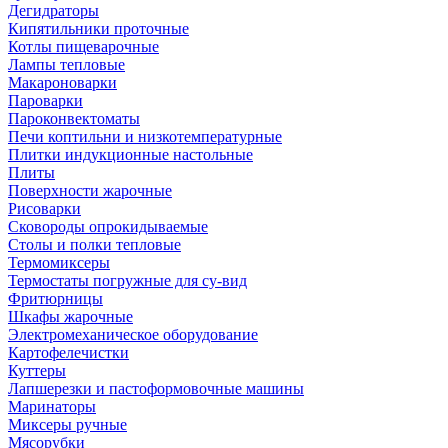
Дегидраторы
Кипятильники проточные
Котлы пищеварочные
Лампы тепловые
Макароноварки
Пароварки
Пароконвектоматы
Печи коптильни и низкотемпературные
Плитки индукционные настольные
Плиты
Поверхности жарочные
Рисоварки
Сковороды опрокидываемые
Столы и полки тепловые
Термомиксеры
Термостаты погружные для су-вид
Фритюрницы
Шкафы жарочные
Электромеханическое оборудование
Картофелечистки
Куттеры
Лапшерезки и пастоформовочные машины
Маринаторы
Миксеры ручные
Мясорубки