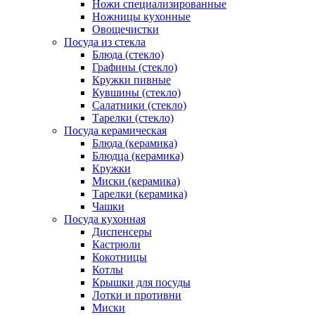
Ножи специализированные
Ножницы кухонные
Овощечистки
Посуда из стекла
Блюда (стекло)
Графины (стекло)
Кружки пивные
Кувшины (стекло)
Салатники (стекло)
Тарелки (стекло)
Посуда керамическая
Блюда (керамика)
Блюдца (керамика)
Кружки
Миски (керамика)
Тарелки (керамика)
Чашки
Посуда кухонная
Диспенсеры
Кастрюли
Кокотницы
Котлы
Крышки для посуды
Лотки и противни
Миски