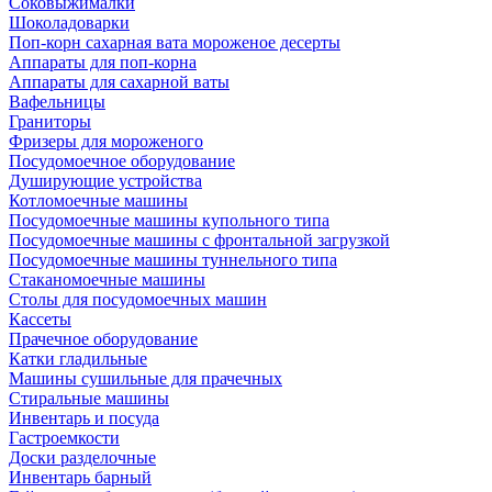
Соковыжималки
Шоколадоварки
Поп-корн сахарная вата мороженое десерты
Аппараты для поп-корна
Аппараты для сахарной ваты
Вафельницы
Граниторы
Фризеры для мороженого
Посудомоечное оборудование
Душирующие устройства
Котломоечные машины
Посудомоечные машины купольного типа
Посудомоечные машины с фронтальной загрузкой
Посудомоечные машины туннельного типа
Стаканомоечные машины
Столы для посудомоечных машин
Кассеты
Прачечное оборудование
Катки гладильные
Машины сушильные для прачечных
Стиральные машины
Инвентарь и посуда
Гастроемкости
Доски разделочные
Инвентарь барный