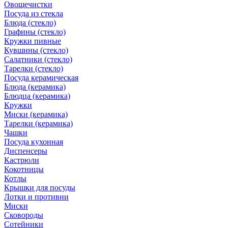
Овощечистки
Посуда из стекла
Блюда (стекло)
Графины (стекло)
Кружки пивные
Кувшины (стекло)
Салатники (стекло)
Тарелки (стекло)
Посуда керамическая
Блюда (керамика)
Блюдца (керамика)
Кружки
Миски (керамика)
Тарелки (керамика)
Чашки
Посуда кухонная
Диспенсеры
Кастрюли
Кокотницы
Котлы
Крышки для посуды
Лотки и противни
Миски
Сковороды
Сотейники