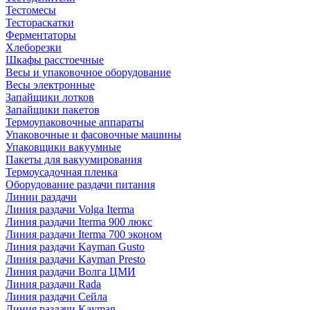
Тестомесы
Тестораскатки
Ферментаторы
Хлеборезки
Шкафы расстоечные
Весы и упаковочное оборудование
Весы электронные
Запайщики лотков
Запайщики пакетов
Термоупаковочные аппараты
Упаковочные и фасовочные машины
Упаковщики вакуумные
Пакеты для вакуумирования
Термоусадочная пленка
Оборудование раздачи питания
Линии раздачи
Линия раздачи Volga Iterma
Линия раздачи Iterma 900 люкс
Линия раздачи Iterma 700 эконом
Линия раздачи Kayman Gusto
Линия раздачи Kayman Presto
Линия раздачи Волга ЦМИ
Линия раздачи Rada
Линия раздачи Сейла
Линия раздачи Kayman