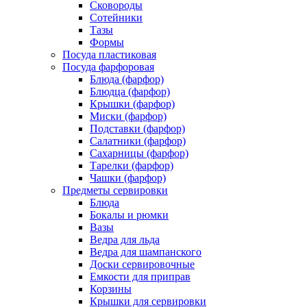
Сковороды
Сотейники
Тазы
Формы
Посуда пластиковая
Посуда фарфоровая
Блюда (фарфор)
Блюдца (фарфор)
Крышки (фарфор)
Миски (фарфор)
Подставки (фарфор)
Салатники (фарфор)
Сахарницы (фарфор)
Тарелки (фарфор)
Чашки (фарфор)
Предметы сервировки
Блюда
Бокалы и рюмки
Вазы
Ведра для льда
Ведра для шампанского
Доски сервировочные
Емкости для приправ
Корзины
Крышки для сервировки