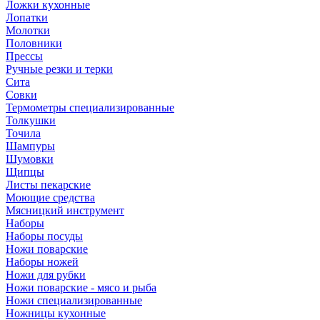
Ложки кухонные
Лопатки
Молотки
Половники
Прессы
Ручные резки и терки
Сита
Совки
Термометры специализированные
Толкушки
Точила
Шампуры
Шумовки
Щипцы
Листы пекарские
Моющие средства
Мясницкий инструмент
Наборы
Наборы посуды
Ножи поварские
Наборы ножей
Ножи для рубки
Ножи поварские - мясо и рыба
Ножи специализированные
Ножницы кухонные