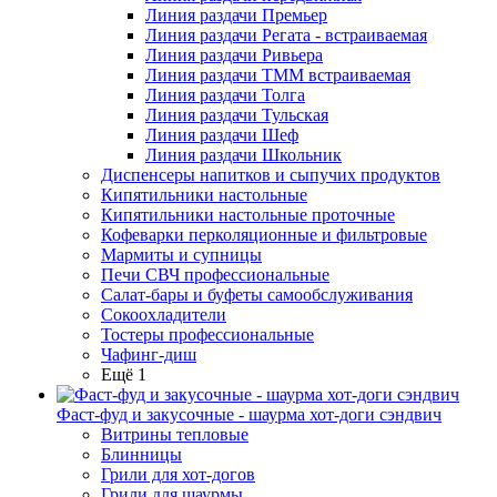
Линия раздачи Премьер
Линия раздачи Регата - встраиваемая
Линия раздачи Ривьера
Линия раздачи ТММ встраиваемая
Линия раздачи Толга
Линия раздачи Тульская
Линия раздачи Шеф
Линия раздачи Школьник
Диспенсеры напитков и сыпучих продуктов
Кипятильники настольные
Кипятильники настольные проточные
Кофеварки перколяционные и фильтровые
Мармиты и супницы
Печи СВЧ профессиональные
Салат-бары и буфеты самообслуживания
Сокоохладители
Тостеры профессиональные
Чафинг-диш
Ещё 1
Фаст-фуд и закусочные - шаурма хот-доги сэндвич
Витрины тепловые
Блинницы
Грили для хот-догов
Грили для шаурмы