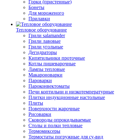
Горки (пристенные)
Бонеты
Для мороженого
Прилавки
Тепловое оборудование
Грили salamander
Грили лавовые
Грили угольные
Дегидраторы
Кипятильники проточные
Котлы пищеварочные
Лампы тепловые
Макароноварки
Пароварки
Пароконвектоматы
Печи коптильни и низкотемпературные
Плитки индукционные настольные
Плиты
Поверхности жарочные
Рисоварки
Сковороды опрокидываемые
Столы и полки тепловые
Термомиксеры
Термостаты погружные для су-вид