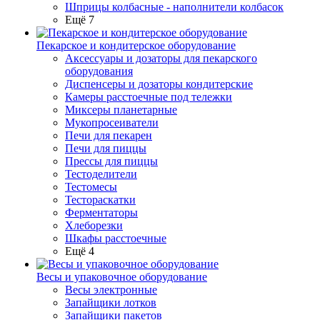
Шприцы колбасные - наполнители колбасок
Ещё 7
Пекарское и кондитерское оборудование
Аксессуары и дозаторы для пекарского
оборудования
Диспенсеры и дозаторы кондитерские
Камеры расстоечные под тележки
Миксеры планетарные
Мукопросеиватели
Печи для пекарен
Печи для пиццы
Прессы для пиццы
Тестоделители
Тестомесы
Тестораскатки
Ферментаторы
Хлеборезки
Шкафы расстоечные
Ещё 4
Весы и упаковочное оборудование
Весы электронные
Запайщики лотков
Запайщики пакетов