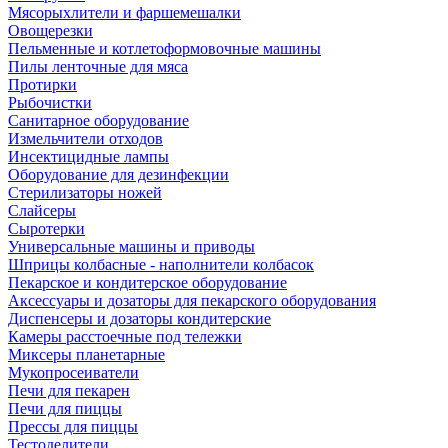
Мясорыхлители и фаршемешалки
Овощерезки
Пельменные и котлетоформовочные машины
Пилы ленточные для мяса
Протирки
Рыбочистки
Санитарное оборудование
Измельчители отходов
Инсектицидные лампы
Оборудование для дезинфекции
Стерилизаторы ножей
Слайсеры
Сыротерки
Универсальные машины и приводы
Шприцы колбасные - наполнители колбасок
Пекарское и кондитерское оборудование
Аксессуары и дозаторы для пекарского оборудования
Диспенсеры и дозаторы кондитерские
Камеры расстоечные под тележки
Миксеры планетарные
Мукопросеиватели
Печи для пекарен
Печи для пиццы
Прессы для пиццы
Тестоделители