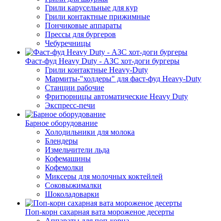
Грили карусельные для кур
Грили контактные прижимные
Пончиковые аппараты
Прессы для бургеров
Чебуречницы
Фаст-фуд Heavy Duty - АЗС хот-доги бургеры
Грили контактные Heavy-Duty
Мармиты-"холдеры" для фаст-фуд Heavy-Duty
Станции рабочие
Фритюрницы автоматические Heavy Duty
Экспресс-печи
Барное оборудование
Холодильники для молока
Блендеры
Измельчители льда
Кофемашины
Кофемолки
Миксеры для молочных коктейлей
Соковыжималки
Шоколадоварки
Поп-корн сахарная вата мороженое десерты
Аппараты для поп-корна