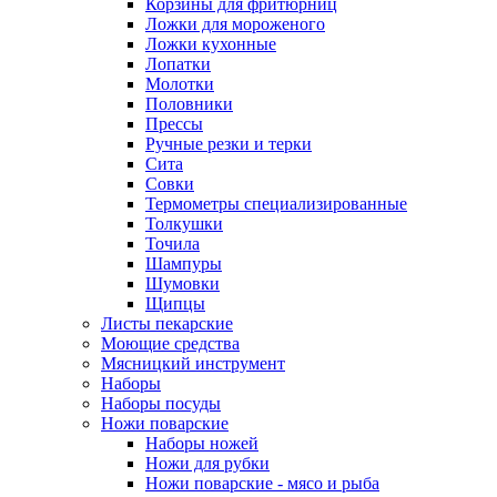
Корзины для фритюрниц
Ложки для мороженого
Ложки кухонные
Лопатки
Молотки
Половники
Прессы
Ручные резки и терки
Сита
Совки
Термометры специализированные
Толкушки
Точила
Шампуры
Шумовки
Щипцы
Листы пекарские
Моющие средства
Мясницкий инструмент
Наборы
Наборы посуды
Ножи поварские
Наборы ножей
Ножи для рубки
Ножи поварские - мясо и рыба