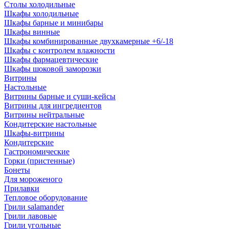
Столы холодильные
Шкафы холодильные
Шкафы барные и минибары
Шкафы винные
Шкафы комбинированные двухкамерные +6/-18
Шкафы с контролем влажности
Шкафы фармацевтические
Шкафы шоковой заморозки
Витрины
Настольные
Витрины барные и суши-кейсы
Витрины для ингредиентов
Витрины нейтральные
Кондитерские настольные
Шкафы-витрины
Кондитерские
Гастрономические
Горки (пристенные)
Бонеты
Для мороженого
Прилавки
Тепловое оборудование
Грили salamander
Грили лавовые
Грили угольные