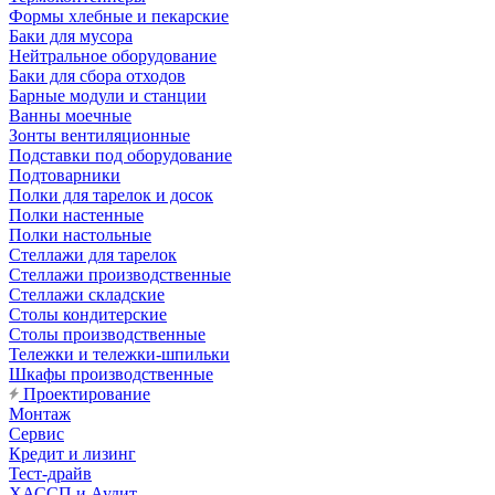
Формы хлебные и пекарские
Баки для мусора
Нейтральное оборудование
Баки для сбора отходов
Барные модули и станции
Ванны моечные
Зонты вентиляционные
Подставки под оборудование
Подтоварники
Полки для тарелок и досок
Полки настенные
Полки настольные
Стеллажи для тарелок
Стеллажи производственные
Стеллажи складские
Столы кондитерские
Столы производственные
Тележки и тележки-шпильки
Шкафы производственные
Проектирование
Монтаж
Сервис
Кредит и лизинг
Тест-драйв
ХАССП и Аудит