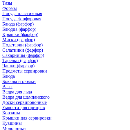
Тазы
Формы
Посуда пластиковая
Посуда фарфоровая
Блюда (фарфор)
Блюдца (фарфор)
Крышки (фарфор)
Миски (фарфор)
Подставки (фарфор)
Салатники (фарфор)
Сахарницы (фарфор)
Тарелки (фарфор)
Чашки (фарфор)
Предметы сервировки
Блюда
Бокалы и рюмки
Вазы
Ведра для льда
Ведра для шампанского
Доски сервировочные
Емкости для приправ
Корзины
Крышки для сервировки
Кувшины
Молочники