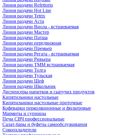
Линия раздачи Refettorio
Линия раздачи Hot Line
Линия раздачи Tetrix
Линия раздачи Аста
Линия раздачи Виола - встраиваемая
Линия раздачи Мастер
Линия раздачи Патша
Линия раздачи передвижная
Линия раздачи Премьер
Линия раздачи Регата - встраиваемая
Линия раздачи Ривьера
Линия раздачи ТММ встраиваемая
Линия раздачи Толга
Линия раздачи Тульская
Линия раздачи Шеф
Линия раздачи Школьник
Диспенсеры напитков и сыпучих продуктов
Кипятильники настольные
Кипятильники настольные проточные
Кофеварки перколяционные и фильтровые
Мармиты и супницы
Печи СВЧ профессиональные
Салат-бары и буфеты самообслуживания
Сокоохладители