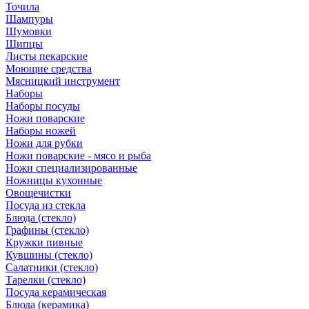
Точила
Шампуры
Шумовки
Щипцы
Листы пекарские
Моющие средства
Мясницкий инструмент
Наборы
Наборы посуды
Ножи поварские
Наборы ножей
Ножи для рубки
Ножи поварские - мясо и рыба
Ножи специализированные
Ножницы кухонные
Овощечистки
Посуда из стекла
Блюда (стекло)
Графины (стекло)
Кружки пивные
Кувшины (стекло)
Салатники (стекло)
Тарелки (стекло)
Посуда керамическая
Блюда (керамика)