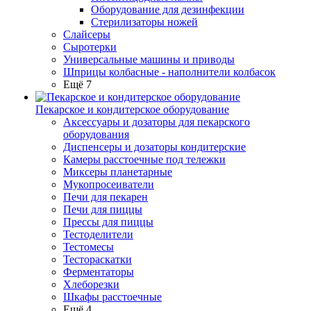
Оборудование для дезинфекции
Стерилизаторы ножей
Слайсеры
Сыротерки
Универсальные машины и приводы
Шприцы колбасные - наполнители колбасок
Ещё 7
Пекарское и кондитерское оборудование
Аксессуары и дозаторы для пекарского
оборудования
Диспенсеры и дозаторы кондитерские
Камеры расстоечные под тележки
Миксеры планетарные
Мукопросеиватели
Печи для пекарен
Печи для пиццы
Прессы для пиццы
Тестоделители
Тестомесы
Тестораскатки
Ферментаторы
Хлеборезки
Шкафы расстоечные
Ещё 4