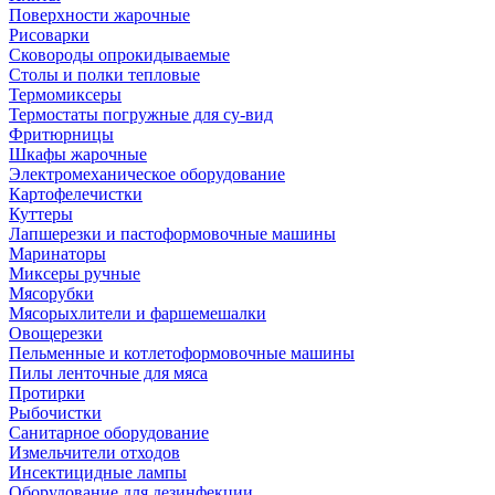
Поверхности жарочные
Рисоварки
Сковороды опрокидываемые
Столы и полки тепловые
Термомиксеры
Термостаты погружные для су-вид
Фритюрницы
Шкафы жарочные
Электромеханическое оборудование
Картофелечистки
Куттеры
Лапшерезки и пастоформовочные машины
Маринаторы
Миксеры ручные
Мясорубки
Мясорыхлители и фаршемешалки
Овощерезки
Пельменные и котлетоформовочные машины
Пилы ленточные для мяса
Протирки
Рыбочистки
Санитарное оборудование
Измельчители отходов
Инсектицидные лампы
Оборудование для дезинфекции