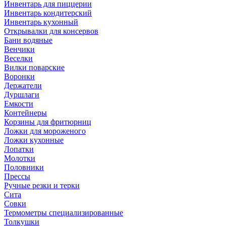
Инвентарь для пиццерии
Инвентарь кондитерский
Инвентарь кухонный
Открывалки для консервов
Бани водяные
Венчики
Веселки
Вилки поварские
Воронки
Держатели
Дуршлаги
Емкости
Контейнеры
Корзины для фритюрниц
Ложки для мороженого
Ложки кухонные
Лопатки
Молотки
Половники
Прессы
Ручные резки и терки
Сита
Совки
Термометры специализированные
Толкушки