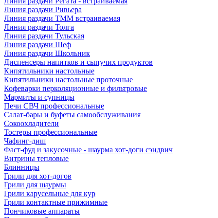
Линия раздачи Регата - встраиваемая
Линия раздачи Ривьера
Линия раздачи ТММ встраиваемая
Линия раздачи Толга
Линия раздачи Тульская
Линия раздачи Шеф
Линия раздачи Школьник
Диспенсеры напитков и сыпучих продуктов
Кипятильники настольные
Кипятильники настольные проточные
Кофеварки перколяционные и фильтровые
Мармиты и супницы
Печи СВЧ профессиональные
Салат-бары и буфеты самообслуживания
Сокоохладители
Тостеры профессиональные
Чафинг-диш
Фаст-фуд и закусочные - шаурма хот-доги сэндвич
Витрины тепловые
Блинницы
Грили для хот-догов
Грили для шаурмы
Грили карусельные для кур
Грили контактные прижимные
Пончиковые аппараты