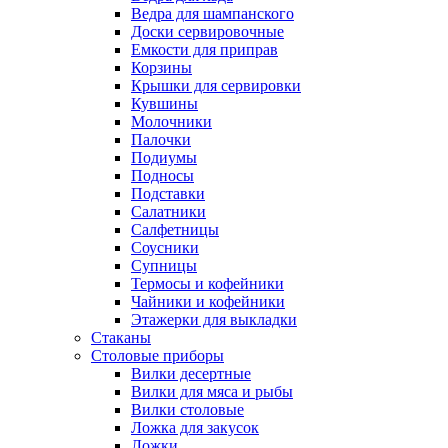
Ведра для шампанского
Доски сервировочные
Емкости для приправ
Корзины
Крышки для сервировки
Кувшины
Молочники
Палочки
Подиумы
Подносы
Подставки
Салатники
Салфетницы
Соусники
Супницы
Термосы и кофейники
Чайники и кофейники
Этажерки для выкладки
Стаканы
Столовые приборы
Вилки десертные
Вилки для мяса и рыбы
Вилки столовые
Ложка для закусок
Ложки