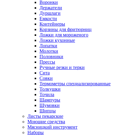
Воронки
Держатели
Дуршлаги
Емкости
Контейнеры
Корзины для фритюрниц
Ложки для мороженого
Ложки кухонные
Лопатки
Молотки
Половники
Прессы
Ручные резки и терки
Сита
Совки
Термометры специализированные
Толкушки
Точила
Шампуры
Шумовки
Щипцы
Листы пекарские
Моющие средства
Мясницкий инструмент
Наборы