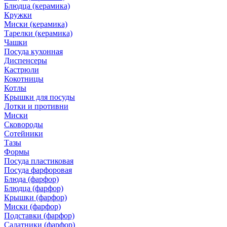
Блюдца (керамика)
Кружки
Миски (керамика)
Тарелки (керамика)
Чашки
Посуда кухонная
Диспенсеры
Кастрюли
Кокотницы
Котлы
Крышки для посуды
Лотки и противни
Миски
Сковороды
Сотейники
Тазы
Формы
Посуда пластиковая
Посуда фарфоровая
Блюда (фарфор)
Блюдца (фарфор)
Крышки (фарфор)
Миски (фарфор)
Подставки (фарфор)
Салатники (фарфор)