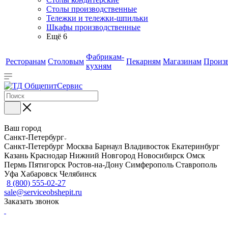
Столы производственные
Тележки и тележки-шпильки
Шкафы производственные
Ещё 6
Фабрикам-
Ресторанам
Столовым
Пекарням
Магазинам
Произ
кухням
Ваш город
Санкт-Петербург
Санкт-Петербург
Москва
Барнаул
Владивосток
Екатеринбург
Казань
Краснодар
Нижний Новгород
Новосибирск
Омск
Пермь
Пятигорск
Ростов-на-Дону
Симферополь
Ставрополь
Уфа
Хабаровск
Челябинск
8 (800) 555-02-27
sale@serviceobshepit.ru
Заказать звонок