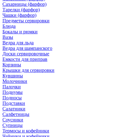
Сахарницы (фарфор)
Тарелки (фарфор)
Чашки (фарфор)
Предметы сервировки
Блюда
Бокалы и рюмки
Вазы
Ведра для льда
Ведра для шампанского
Доски сервировочные
Емкости для приправ
Корзины
Крышки для сервировки
Кувшины
Молочники
Палочки
Подиумы
Подносы
Подставки
Салатники
Салфетницы
Соусники
Супницы
Термосы и кофейники
Чайники и кофейники