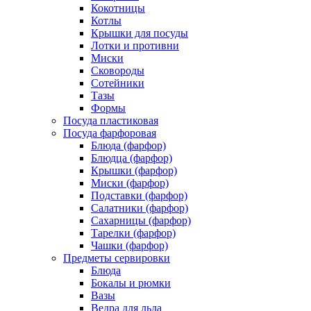
Кокотницы
Котлы
Крышки для посуды
Лотки и противни
Миски
Сковороды
Сотейники
Тазы
Формы
Посуда пластиковая
Посуда фарфоровая
Блюда (фарфор)
Блюдца (фарфор)
Крышки (фарфор)
Миски (фарфор)
Подставки (фарфор)
Салатники (фарфор)
Сахарницы (фарфор)
Тарелки (фарфор)
Чашки (фарфор)
Предметы сервировки
Блюда
Бокалы и рюмки
Вазы
Ведра для льда