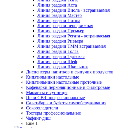
Линия раздачи Аста
Линия раздачи Виола - встраиваемая
Линия раздачи Мастер
Линия раздачи Патша
Линия раздачи передвижная
Линия раздачи Премьер
Линия раздачи Регата - встраиваемая
Линия раздачи Ривьера
Линия раздачи ТММ встраиваемая
Линия раздачи Толга
Линия раздачи Тульская
Линия раздачи Шеф
Линия раздачи Школьник
Диспенсеры напитков и сыпучих продуктов
Кипятильники настольные
Кипятильники настольные проточные
Кофеварки перколяционные и фильтровые
Мармиты и супницы
Печи СВЧ профессиональные
Салат-бары и буфеты самообслуживания
Сокоохладители
Тостеры профессиональные
Чафинг-диш
Ещё 1