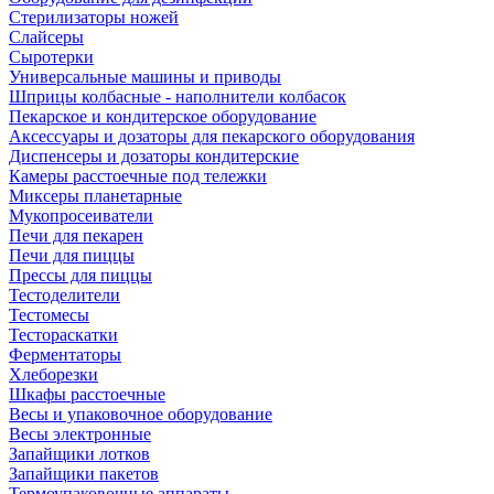
Стерилизаторы ножей
Слайсеры
Сыротерки
Универсальные машины и приводы
Шприцы колбасные - наполнители колбасок
Пекарское и кондитерское оборудование
Аксессуары и дозаторы для пекарского оборудования
Диспенсеры и дозаторы кондитерские
Камеры расстоечные под тележки
Миксеры планетарные
Мукопросеиватели
Печи для пекарен
Печи для пиццы
Прессы для пиццы
Тестоделители
Тестомесы
Тестораскатки
Ферментаторы
Хлеборезки
Шкафы расстоечные
Весы и упаковочное оборудование
Весы электронные
Запайщики лотков
Запайщики пакетов
Термоупаковочные аппараты