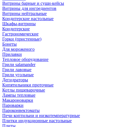
Витрины барные и суши-кейсы
Витрины для ингредиентов
Витрины нейтральные
Кондитерские настольные
Шкафы-витрины
Кондитерские
Гастрономические
Горки (пристенные)
Бонеты
Для мороженого
Прилавки
Тепловое оборудование
Грили salamander
Грили лавовые
Грили угольные
Дегидраторы
Кипятильники проточные
Котлы пищеварочные
Лампы тепловые
Макароноварки
Пароварки
Пароконвектоматы
Печи коптильни и низкотемпературные
Плитки индукционные настольные
Плиты