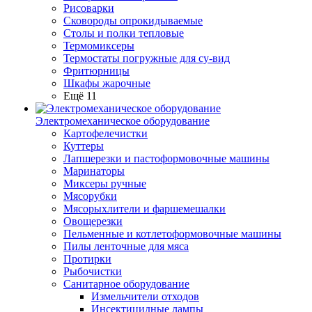
Рисоварки
Сковороды опрокидываемые
Столы и полки тепловые
Термомиксеры
Термостаты погружные для су-вид
Фритюрницы
Шкафы жарочные
Ещё 11
Электромеханическое оборудование
Картофелечистки
Куттеры
Лапшерезки и пастоформовочные машины
Маринаторы
Миксеры ручные
Мясорубки
Мясорыхлители и фаршемешалки
Овощерезки
Пельменные и котлетоформовочные машины
Пилы ленточные для мяса
Протирки
Рыбочистки
Санитарное оборудование
Измельчители отходов
Инсектицидные лампы