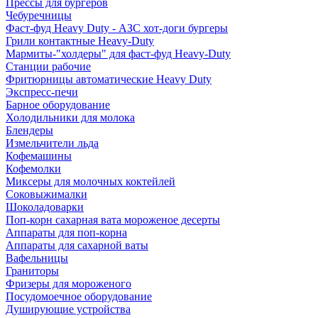
Прессы для бургеров
Чебуречницы
Фаст-фуд Heavy Duty - АЗС хот-доги бургеры
Грили контактные Heavy-Duty
Мармиты-"холдеры" для фаст-фуд Heavy-Duty
Станции рабочие
Фритюрницы автоматические Heavy Duty
Экспресс-печи
Барное оборудование
Холодильники для молока
Блендеры
Измельчители льда
Кофемашины
Кофемолки
Миксеры для молочных коктейлей
Соковыжималки
Шоколадоварки
Поп-корн сахарная вата мороженое десерты
Аппараты для поп-корна
Аппараты для сахарной ваты
Вафельницы
Граниторы
Фризеры для мороженого
Посудомоечное оборудование
Душирующие устройства