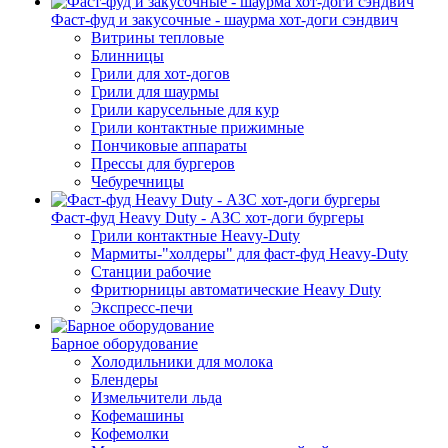
Фаст-фуд и закусочные - шаурма хот-доги сэндвич
Витрины тепловые
Блинницы
Грили для хот-догов
Грили для шаурмы
Грили карусельные для кур
Грили контактные прижимные
Пончиковые аппараты
Прессы для бургеров
Чебуречницы
Фаст-фуд Heavy Duty - АЗС хот-доги бургеры
Грили контактные Heavy-Duty
Мармиты-"холдеры" для фаст-фуд Heavy-Duty
Станции рабочие
Фритюрницы автоматические Heavy Duty
Экспресс-печи
Барное оборудование
Холодильники для молока
Блендеры
Измельчители льда
Кофемашины
Кофемолки