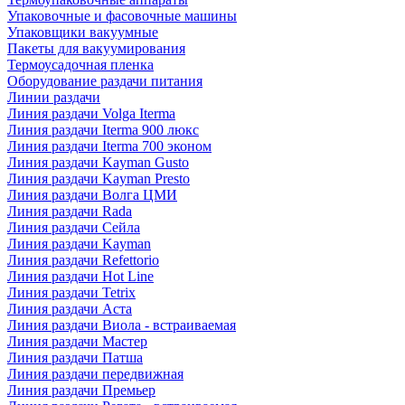
Упаковочные и фасовочные машины
Упаковщики вакуумные
Пакеты для вакуумирования
Термоусадочная пленка
Оборудование раздачи питания
Линии раздачи
Линия раздачи Volga Iterma
Линия раздачи Iterma 900 люкс
Линия раздачи Iterma 700 эконом
Линия раздачи Kayman Gusto
Линия раздачи Kayman Presto
Линия раздачи Волга ЦМИ
Линия раздачи Rada
Линия раздачи Сейла
Линия раздачи Kayman
Линия раздачи Refettorio
Линия раздачи Hot Line
Линия раздачи Tetrix
Линия раздачи Аста
Линия раздачи Виола - встраиваемая
Линия раздачи Мастер
Линия раздачи Патша
Линия раздачи передвижная
Линия раздачи Премьер