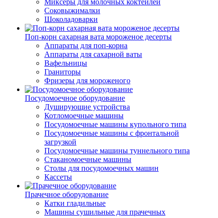
Миксеры для молочных коктейлей
Соковыжималки
Шоколадоварки
Поп-корн сахарная вата мороженое десерты
Аппараты для поп-корна
Аппараты для сахарной ваты
Вафельницы
Граниторы
Фризеры для мороженого
Посудомоечное оборудование
Душирующие устройства
Котломоечные машины
Посудомоечные машины купольного типа
Посудомоечные машины с фронтальной
загрузкой
Посудомоечные машины туннельного типа
Стаканомоечные машины
Столы для посудомоечных машин
Кассеты
Прачечное оборудование
Катки гладильные
Машины сушильные для прачечных