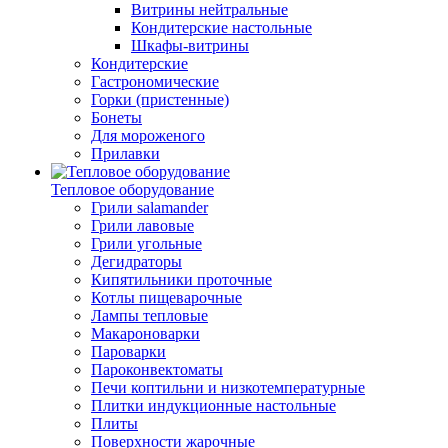
Витрины нейтральные
Кондитерские настольные
Шкафы-витрины
Кондитерские
Гастрономические
Горки (пристенные)
Бонеты
Для мороженого
Прилавки
Тепловое оборудование
Грили salamander
Грили лавовые
Грили угольные
Дегидраторы
Кипятильники проточные
Котлы пищеварочные
Лампы тепловые
Макароноварки
Пароварки
Пароконвектоматы
Печи коптильни и низкотемпературные
Плитки индукционные настольные
Плиты
Поверхности жарочные